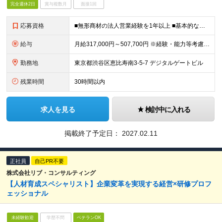
完全週休2日
賞与複数月
面接1回
応募資格
■無形商材の法人営業経験を1年以上 ■基本的な課題解決能力、論理的思考力をお持ちの方 ■協調性があり、チームとして結果にコミットできる方 ■Web広告業界でスキルアップしたい方
給与
月給317,000円～507,700円 ※経験・能力等考慮の上、規定により優遇 ※固定残業代（30時間相当の残業手当及び深夜勤務手当として69,750円～87,120円）を月給に含んで支給 ※超過分
勤務地
東京都渋谷区恵比寿南3-5-7 デジタルゲートビル
残業時間
30時間以内
求人を見る
検討中に入れる
掲載終了予定日：
2027.02.11
正社員
自己PR不要
株式会社リブ・コンサルティング
【人材育成スペシャリスト】企業変革を実現する経営×研修プロフ
ェッショナル
未経験歓迎
学歴不問
ベテランOK