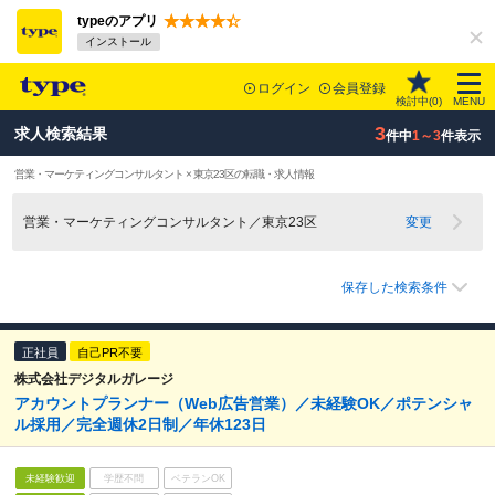
typeのアプリ
インストール
ログイン
会員登録
検討中(
0
)
MENU
3
求人検索結果
件中
1～3
件表示
営業・マーケティングコンサルタント × 東京23区の転職・求人情報
営業・マーケティングコンサルタント／東京23区
変更
保存した検索条件
正社員
自己PR不要
株式会社デジタルガレージ
アカウントプランナー（Web広告営業）／未経験OK／ポテンシャ
ル採用／完全週休2日制／年休123日
未経験歓迎
学歴不問
ベテランOK