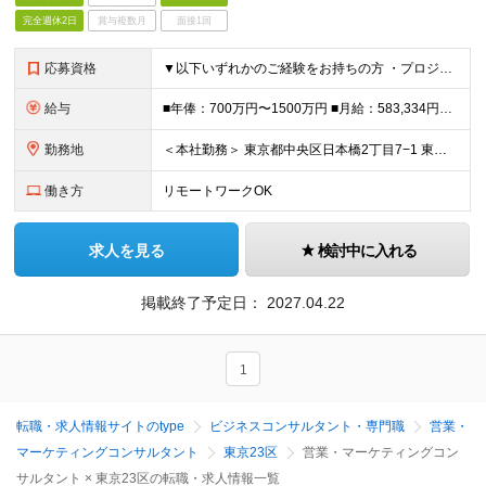
完全週休2日
賞与複数月
面接1回
応募資格
▼以下いずれかのご経験をお持ちの方 ・プロジェクトリードのご経験（プロジェクト規模は問わない） ・エンジニア、デザイナー、PMなど様々なステークホルダーとの調整業務のご経験 ・大手企業へのソリューショ
給与
■年俸：700万円〜1500万円 ■月給：583,334円～（年俸の12分の1） ※基本給：418,535円～ ※固定残業手当（50時間/164,799円～）含む ※超過分別途支給 ●経験・能力・前
勤務地
＜本社勤務＞ 東京都中央区日本橋2丁目7−1 東京日本橋タワー29F ※在宅勤務・リモートワーク：相談可（在宅） 変更の範囲：会社の定める事業所（リモートワーク含む）
働き方
リモートワークOK
求人を見る
検討中に入れる
掲載終了予定日：
2027.04.22
1
転職・求人情報サイトのtype
ビジネスコンサルタント・専門職
営業・
マーケティングコンサルタント
東京23区
営業・マーケティングコン
サルタント × 東京23区の転職・求人情報一覧