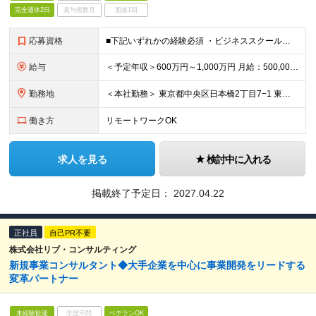
完全週休2日
賞与複数月
面接1回
応募資格
■下記いずれかの経験必須 ・ビジネススクールや学習塾などにおける講師のご経験がある方 ・営業職などのクライアントワークにおいて、顧客の成果にコミットした経験がある方（個人・法人不問） ・人材開発・人材
給与
＜予定年収＞600万円～1,000万円 月給：500,000円～833,333円 ※固定残業手当/月：141,256円～187,090円（固定残業時間50時間0分/月）を含む。超過した時間外労働の残
勤務地
＜本社勤務＞ 東京都中央区日本橋2丁目7−1 東京日本橋タワー29F ※在宅勤務・リモートワーク：相談可（在宅） 変更の範囲：会社の定める事業所（リモートワーク含む）
働き方
リモートワークOK
求人を見る
検討中に入れる
掲載終了予定日：
2027.04.22
正社員
自己PR不要
株式会社リブ・コンサルティング
新規事業コンサルタント◆大手企業を中心に事業開発をリードする
変革パートナー
未経験歓迎
学歴不問
ベテランOK