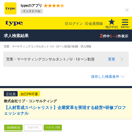
typeのアプリ
インストール
ログイン
会員登録
検討中(
0
)
MENU
2
求人検索結果
件中
1～2
件表示
営業・マーケティングコンサルタント × U・Iターン歓迎の転職・求人情報
営業・マーケティングコンサルタント／U・Iターン歓迎
変更
保存した検索条件
正社員
自己PR不要
株式会社リブ・コンサルティング
【人材育成スペシャリスト】企業変革を実現する経営×研修プロフ
ェッショナル
未経験歓迎
学歴不問
ベテランOK