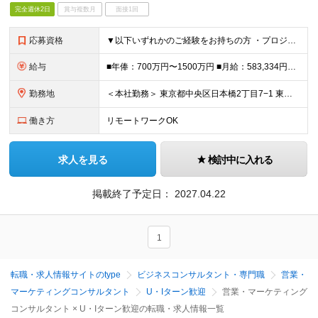
完全週休2日
賞与複数月
面接1回
応募資格
▼以下いずれかのご経験をお持ちの方 ・プロジェクトリードのご経験（プロジェクト規模は問わない） ・エンジニア、デザイナー、PMなど様々なステークホルダーとの調整業務のご経験 ・大手企業へのソリューショ
給与
■年俸：700万円〜1500万円 ■月給：583,334円～（年俸の12分の1） ※基本給：418,535円～ ※固定残業手当（50時間/164,799円～）含む ※超過分別途支給 ●経験・能力・前
勤務地
＜本社勤務＞ 東京都中央区日本橋2丁目7−1 東京日本橋タワー29F ※在宅勤務・リモートワーク：相談可（在宅） 変更の範囲：会社の定める事業所（リモートワーク含む）
働き方
リモートワークOK
求人を見る
検討中に入れる
掲載終了予定日：
2027.04.22
1
転職・求人情報サイトのtype
ビジネスコンサルタント・専門職
営業・
マーケティングコンサルタント
U・Iターン歓迎
営業・マーケティング
コンサルタント × U・Iターン歓迎の転職・求人情報一覧