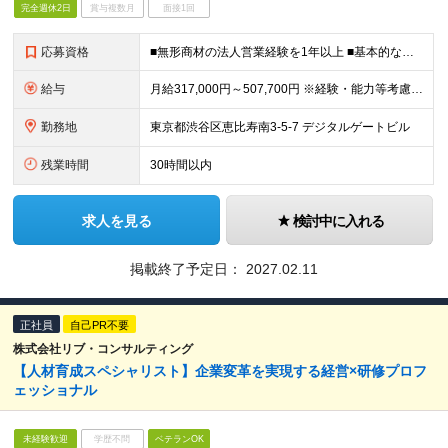
完全週休2日
賞与複数月
面接1回
応募資格
■無形商材の法人営業経験を1年以上 ■基本的な課題解決能力、論理的思考力をお持ちの方 ■協調性があり、チームとして結果にコミットできる方 ■Web広告業界でスキルアップしたい方
給与
月給317,000円～507,700円 ※経験・能力等考慮の上、規定により優遇 ※固定残業代（30時間相当の残業手当及び深夜勤務手当として69,750円～87,120円）を月給に含んで支給 ※超過分
勤務地
東京都渋谷区恵比寿南3-5-7 デジタルゲートビル
残業時間
30時間以内
求人を見る
検討中に入れる
掲載終了予定日：
2027.02.11
正社員
自己PR不要
株式会社リブ・コンサルティング
【人材育成スペシャリスト】企業変革を実現する経営×研修プロフ
ェッショナル
未経験歓迎
学歴不問
ベテランOK