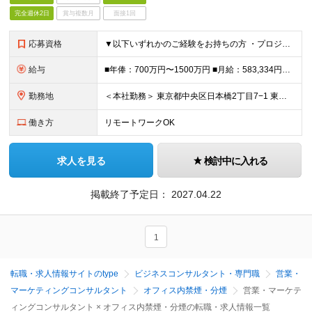
完全週休2日
賞与複数月
面接1回
応募資格
▼以下いずれかのご経験をお持ちの方 ・プロジェクトリードのご経験（プロジェクト規模は問わない） ・エンジニア、デザイナー、PMなど様々なステークホルダーとの調整業務のご経験 ・大手企業へのソリューショ
給与
■年俸：700万円〜1500万円 ■月給：583,334円～（年俸の12分の1） ※基本給：418,535円～ ※固定残業手当（50時間/164,799円～）含む ※超過分別途支給 ●経験・能力・前
勤務地
＜本社勤務＞ 東京都中央区日本橋2丁目7−1 東京日本橋タワー29F ※在宅勤務・リモートワーク：相談可（在宅） 変更の範囲：会社の定める事業所（リモートワーク含む）
働き方
リモートワークOK
求人を見る
検討中に入れる
掲載終了予定日：
2027.04.22
1
転職・求人情報サイトのtype
ビジネスコンサルタント・専門職
営業・
マーケティングコンサルタント
オフィス内禁煙・分煙
営業・マーケテ
ィングコンサルタント × オフィス内禁煙・分煙の転職・求人情報一覧