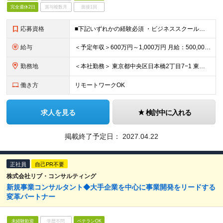
完全週休2日
賞与複数月
面接1回
応募資格
■下記いずれかの経験必須 ・ビジネススクールや学習塾などにおける講師のご経験がある方 ・営業職などのクライアントワークにおいて、顧客の成果にコミットした経験がある方（個人・法人不問） ・人材開発・人材
給与
＜予定年収＞600万円～1,000万円 月給：500,000円～833,333円 ※固定残業手当/月：141,256円～187,090円（固定残業時間50時間0分/月）を含む。超過した時間外労働の残
勤務地
＜本社勤務＞ 東京都中央区日本橋2丁目7−1 東京日本橋タワー29F ※在宅勤務・リモートワーク：相談可（在宅） 変更の範囲：会社の定める事業所（リモートワーク含む）
働き方
リモートワークOK
求人を見る
検討中に入れる
掲載終了予定日：
2027.04.22
正社員
自己PR不要
株式会社リブ・コンサルティング
新規事業コンサルタント◆大手企業を中心に事業開発をリードする
変革パートナー
未経験歓迎
学歴不問
ベテランOK