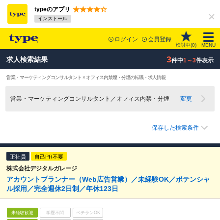
typeのアプリ
インストール
ログイン
会員登録
検討中(
0
)
MENU
3
求人検索結果
件中
1～3
件表示
営業・マーケティングコンサルタント × オフィス内禁煙・分煙の転職・求人情報
営業・マーケティングコンサルタント／オフィス内禁・分煙
変更
保存した検索条件
正社員
自己PR不要
株式会社デジタルガレージ
アカウントプランナー（Web広告営業）／未経験OK／ポテンシャ
ル採用／完全週休2日制／年休123日
未経験歓迎
学歴不問
ベテランOK