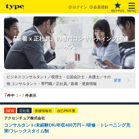
ログイン
会員登録
検討中(
0
)
MENU
『新着 x 正社員』の専門コンサルティング関連
求人
ビジネスコンサルタント／税理士・公認会計士・弁護士／その
変更
他 コンサルタント・専門職／正社員／新着・更新情報
7
件中
1～7
件表示
NEW
正社員
面接情報有
自己PR不要
アクセンチュア株式会社
コンサルタント/未経験OK/年収480万円～/研修・トレーニング充
実/フレックスタイム制