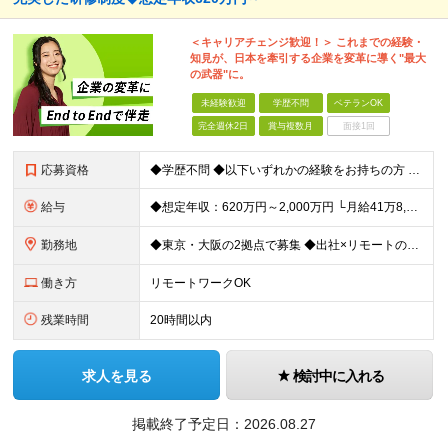
＜キャリアチェンジ歓迎！＞ これまでの経験・
知見が、日本を牽引する企業を変革に導く"最大
の武器"に。
未経験歓迎
学歴不問
ベテランOK
完全週休2日
賞与複数月
面接1回
応募資格
◆学歴不問 ◆以下いずれかの経験をお持ちの方 ・コンサルティングファームでの実務経験 ・SEとしての実務経験（要件定義などの上流工程を想定） ・事業会社でのプロジェクトの推進経験 └経営企画、事業企画
給与
◆想定年収：620万円～2,000万円 └月給41万8,000円〜160万8,400円＋賞与 ※月給には、固定残業代（12万1,700円〜24万2,700円／1ヶ月あたり50時間分）を含みます 固
勤務地
◆東京・大阪の2拠点で募集 ◆出社×リモートのハイブリッドワークOK 【東京｜二重橋オフィス】 東京都千代田区丸の内3-2-3 丸の内二重橋ビルディング 【大阪オフィス】 大阪府大阪市中央区今橋4
働き方
リモートワークOK
残業時間
20時間以内
求人を見る
検討中に入れる
掲載終了予定日：
2026.08.27