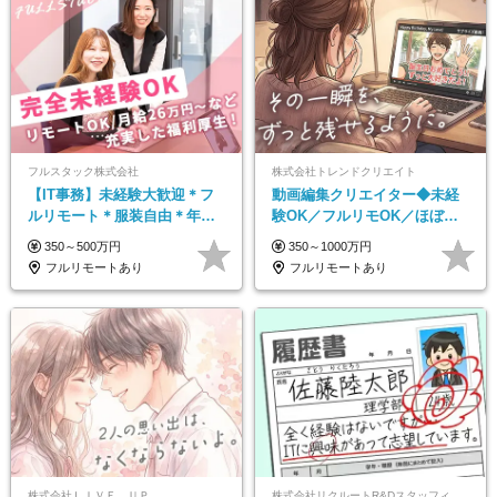
フルスタック株式会社
株式会社トレンドクリエイト
【IT事務】未経験大歓迎＊フ
動画編集クリエイター◆未経
ルリモート＊服装自由＊年休
験OK／フルリモOK／ほぼ定
125日以上＊残業なし＊月給26
時帰り／年間休日125日／髪・
350～500万円
350～1000万円
万円以上
服・ネイル自由／副業OK
フルリモートあり
フルリモートあり
株式会社ＬＩＶＥ ＵＰ
株式会社リクルートR&Dスタッフィング【リクルートグループ】