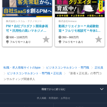
株式会社シスコム・テクノロジー
株式会社Antrace
PM＊自社プロダクト開発参画
動画クリエイター＊未経験歓
可＊汎用性の高いマネジメン
迎＊フルリモ相談可＊年休127
トスキル＊年収1000万以上可
日＊おしゃれ自由＊寮完備＊
500～1100万円
350～900万円
年数回海外研修＊イベント多
フルリモートあり
フルリモートあり
数
転職・求人情報サイトのtype
ビジネスコンサルタント・専門職
正社員
ビジネスコンサルタント・専門職 × 正社員
『新着 x 正社員』の専門コ
ンサルティング関連求人
職種でさらに絞り込む
求人掲載・利用規約・お問合せ