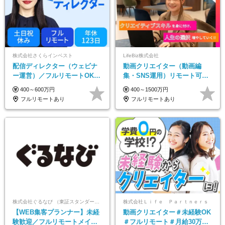
株式会社さくらインベスト
LifeBiz株式会社
配信ディレクター（ウェビナ
動画クリエイター（動画編
ー運営）／フルリモートOK／
集・SNS運用）リモート可／
土日祝休み／年休123日／年収
月平均43万／未経験歓迎／15
400～600万円
400～1500万円
600万円可
項目に細分化された研修制度♪
フルリモートあり
フルリモートあり
株式会社ぐるなび （東証スタンダード上場）
株式会社Ｌｉｆｅ Ｐａｒｔｎｅｒｓ
【WEB集客プランナー】未経
動画クリエイター＃未経験OK
験歓迎／フルリモートメイン
＃フルリモート＃月給30万～#