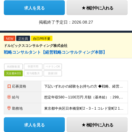
求人を見る
検討中に入れる
掲載終了予定日：
2026.08.27
NEW
正社員
自己PR不要
ドルビックスコンサルティング株式会社
戦略コンサルタント【経営戦略コンサルティング本部】
未経験歓迎
学歴不問
ベテランOK
完全週休2日
賞与複数月
面接1回
応募資格
下記いずれかの経験をお持ちの方 ◆戦略、経営管理、人事、IT、M&A、いずれかの領域での実務経験 または製造業（自動車・機械 等）での開発／設計／生産技術／生産管理などの経験 ◆コンサルティングファ
給与
想定年収580～1100万円 月額（基本給）：299,080円～ 固定残業手当/月：115,220円～（固定残業時間45時間0分/月） 超過した時間外労働の残業手当は追加支給 賞与年2回（6月、1
勤務地
東京都中央区日本橋室町2－3－1 コレド室町2 10階 ・事業所は本社（東京）のみですので、転勤はございません。 担当する案件により、出張をしていただくことはございます。 (変更の範囲)上記を除
求人を見る
検討中に入れる