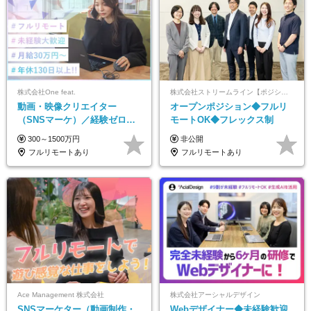
株式会社One feat.
株式会社ストリームライン【ポジションマッチ登録】
動画・映像クリエイター
オープンポジション◆フルリ
（SNSマーケ）／経験ゼロか
モートOK◆フレックス制
ら一流へ／フルリモートOK／
300～1500万円
非公開
月給30万円～／年休130日以上
フルリモートあり
フルリモートあり
Ace Management 株式会社
株式会社アーシャルデザイン
SNSマーケター（動画制作・
Webデザイナー◆未経験歓迎