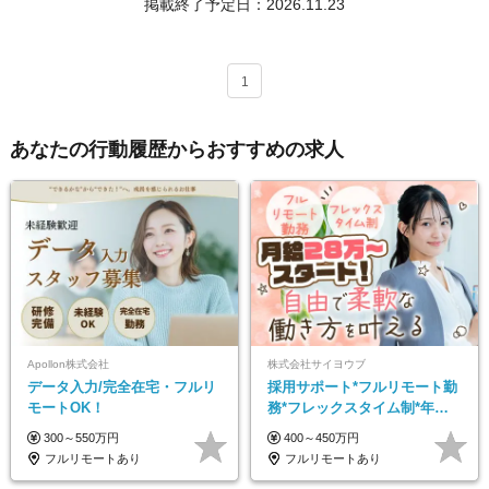
掲載終了予定日：
2026.11.23
1
あなたの行動履歴からおすすめの求人
Apollon株式会社
株式会社サイヨウブ
データ入力/完全在宅・フルリ
採用サポート*フルリモート勤
モートOK！
務*フレックスタイム制*年休
120日*土日祝休み*残業ほぼな
300～550万円
400～450万円
し*育児中社員8割以上
フルリモートあり
フルリモートあり