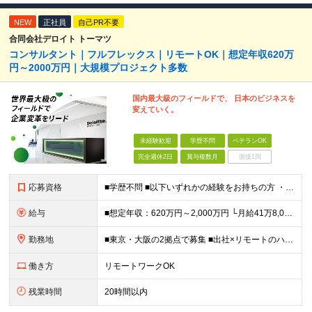
NEW
正社員
自己PR不要
合同会社デロイト トーマツ
コンサルタント｜フルフレックス｜リモートOK｜想定年収620万
円～2000万円｜大規模プロジェクト多数
国内最大級のフィールドで、 日本のビジネスを
変えていく。
未経験歓迎
学歴不問
ベテランOK
完全週休2日
賞与複数月
面接1回
応募資格
■学歴不問 ■以下いずれかの経験をお持ちの方 ・コンサルティングファームでの実務経験 ・SEとしての実務経験（要件定義などの上流工程を想定） ・事業会社でのプロジェクトの推進経験 └経営企画、事業企画
給与
■想定年収：620万円～2,000万円 └月給41万8,000円〜160万8,400円＋賞与 ※月給には、固定残業代（12万1,700円〜24万2,700円／1ヶ月あたり50時間分）を含みます 固
勤務地
■東京・大阪の2拠点で募集 ■出社×リモートのハイブリッドワークOK 【東京｜二重橋オフィス】 東京都千代田区丸の内3-2-3 丸の内二重橋ビルディング 【大阪オフィス】 大阪府大阪市中央区今橋4
働き方
リモートワークOK
残業時間
20時間以内