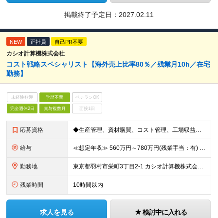
掲載終了予定日：
2027.02.11
NEW
正社員
自己PR不要
カシオ計算機株式会社
コスト戦略スペシャリスト【海外売上比率80％／残業月10h／在宅
勤務】
未経験歓迎
学歴不問
ベテランOK
完全週休2日
賞与複数月
面接1回
応募資格
◆生産管理、資材購買、コスト管理、工場収益管理など、いずれかの生産活動業務に従事した経験がある方 ◆コスト削減施策の企画・推進を主導した実績がある方
給与
≪想定年収≫ 560万円～780万円(残業手当：有) ※待遇はスキル、経験に応じて個別に決定致します。 ※基本給＋賞与（年2回）、別途残業代、諸手当を支給（残業代は1分単位で支給いたします） ※試用期
勤務地
東京都羽村市栄町3丁目2-1 カシオ計算機株式会社 羽村技術センター ※転勤は当面ありません。 ※在宅勤務あり ※(変更の範囲)会社の定める勤務地
残業時間
10時間以内
求人を見る
検討中に入れる