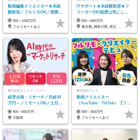
動画編集クリエイター★未経
ITサポート★未経験歓迎★フ
験歓迎／フルリモOK／残業な
リーターOK!経歴は気にしな
し／年間休日125日／髪・服・
くて大丈夫★超大手リクルー
350～1000万円
300～600万円
ネイル自由／研修充実で安心
トグループの正社員/sg
フルリモートあり
東京都_神奈川県_埼玉県_千葉県_大阪府…
株式会社さくらインベスト
株式会社ＯＬＣ
経営企画・リサーチ／月給30
動画クリエイター
万円～／リモートOK／土日祝
（YouTube・TikTok）【フレ
休み／生成AIを活用できる方
ックス/フルリモ】未経験OK
400～600万円
300～350万円
歓迎
｜Web研修1年間｜副業OK
大阪府
フルリモートあり