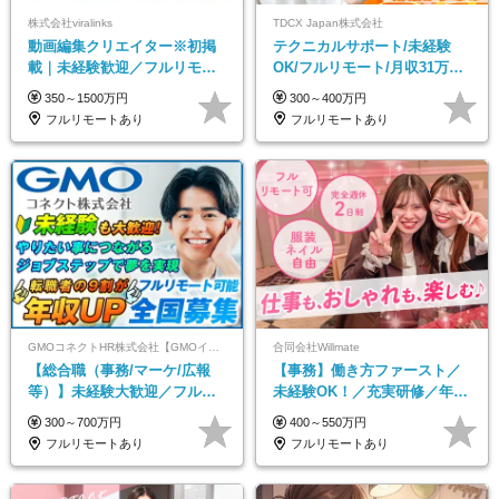
株式会社viralinks
TDCX Japan株式会社
動画編集クリエイター※初掲
テクニカルサポート/未経験
載｜未経験歓迎／フルリモー
OK/フルリモート/月収31万円
トOK／月給32万＋賞与
可/月最大3万のインセンティ
350～1500万円
300～400万円
ブ支給/平均年齢33歳
フルリモートあり
フルリモートあり
GMOコネクトHR株式会社【GMOインターネットグループ】
合同会社Willmate
【総合職（事務/マーケ/広報
【事務】働き方ファースト／
等）】未経験大歓迎／フルリ
未経験OK！／充実研修／年休
モ可で全国募集！年収アップ
127日～／残業なし／平均20代
300～700万円
400～550万円
多数★年休最大130日★
／リモートOK
フルリモートあり
フルリモートあり