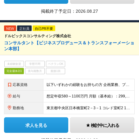
掲載終了予定日：
2026.08.27
NEW
正社員
自己PR不要
ドルビックスコンサルティング株式会社
コンサルタント【ビジネスプロデュース＆トランスフォーメーショ
ン本部】
未経験歓迎
学歴不問
ベテランOK
完全週休2日
賞与複数月
面接1回
応募資格
以下いずれかの経験をお持ちの方 企画業務、プロジェクト推進、プロジェクト型業務の経験 コンサルティングファームでの実務経験 ◆専門領域の実務経験 金融（保険・銀行・証券）における主要業務・システム経
給与
想定年収580～1100万円 月額（基本給）：299,080円～ 固定残業手当/月：115,220円～（固定残業時間45時間0分/月） 超過した時間外労働の残業手当は追加支給 賞与年2回（6月、1
勤務地
東京都中央区日本橋室町2－3－1 コレド室町2 10階 ・事業所は本社（東京）のみですので、転勤はございません。 担当する案件により、出張をしていただくことはございます。 (変更の範囲)上記を除
求人を見る
検討中に入れる