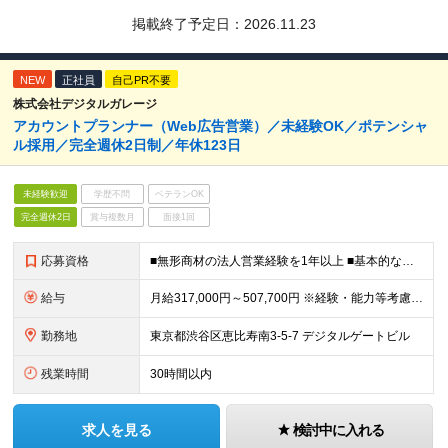
掲載終了予定日：
2026.11.23
NEW
正社員
自己PR不要
株式会社デジタルガレージ
アカウントプランナー（Web広告営業）／未経験OK／ポテンシャ
ル採用／完全週休2日制／年休123日
未経験歓迎
学歴不問
ベテランOK
完全週休2日
賞与複数月
面接1回
応募資格
■無形商材の法人営業経験を1年以上 ■基本的な課題解決能力、論理的思考力をお持ちの方 ■協調性があり、チームとして結果にコミットできる方 ■Web広告業界でスキルアップしたい方
給与
月給317,000円～507,700円 ※経験・能力等考慮の上、規定により優遇 ※固定残業代（30時間相当の残業手当及び深夜勤務手当として69,750円～87,120円）を月給に含んで支給 ※超過分
勤務地
東京都渋谷区恵比寿南3-5-7 デジタルゲートビル
残業時間
30時間以内
求人を見る
検討中に入れる