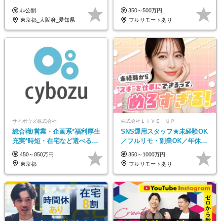
／プライム上場／土日祝休み
髪色・ネイル・服装自由#残業
非公開
350～500万円
／東京・大阪・名古屋
少なめ#土日祝休み
東京都_大阪府_愛知県
フルリモートあり
サイボウズ株式会社
株式会社ＬＩＶＥ ＵＰ
総合職/営業・企画系*福利厚生
SNS運用スタッフ★未経験OK
充実*時短・在宅など選べる働
／フルリモ・副業OK／年休
き方*賞与年2回
125日／残業なし／髪・服・ネ
450～850万円
350～1000万円
イル・ピアス自由
東京都
フルリモートあり