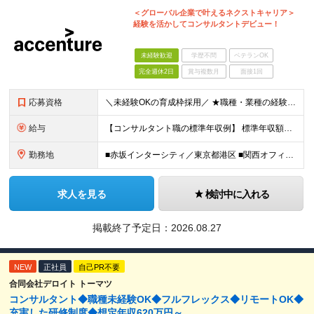
＜グローバル企業で叶えるネクストキャリア＞
経験を活かしてコンサルタントデビュー！
未経験歓迎
学歴不問
ベテランOK
完全週休2日
賞与複数月
面接1回
応募資格
＼未経験OKの育成枠採用／ ★職種・業種の経験は不問です！ ■大卒以上 ■35歳未満の方（長期キャリア形成のための例外事由 3号のイ） 第二新卒をはじめ、子育てなどのブランクを経て再度キャリアを築き
給与
【コンサルタント職の標準年収例】 標準年収額：6,630,000円（個人/法人業績賞与および各種手当を含んだ場合の理論値） 年額基本給：4,800,000円、月額基本給：400,000円（年額基本給1
勤務地
■赤坂インターシティ／東京都港区 ■関西オフィス／大阪府大阪市北区 ■アクセンチュア・イノベーションセンター北海道／北海道札幌市 ■アクセンチュア・アドバンスト・テクノロジーセンター仙台／宮城県仙台市
求人を見る
検討中に入れる
掲載終了予定日：
2026.08.27
NEW
正社員
自己PR不要
合同会社デロイト トーマツ
コンサルタント◆職種未経験OK◆フルフレックス◆リモートOK◆
充実した研修制度◆想定年収620万円～