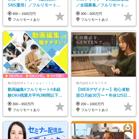
SNS運用）／フルリモートOK
／全国募集／フルリモート／
／未経験歓迎【モットーは…
最大6ヵ月の実践型研修／月給
400～1500万円
300～600万円
遊び感覚で仕事をする♪】
25万円以上
フルリモートあり
フルリモートあり
株式会社Ｍｅｔａｒｅａｌｉｔｙ
株式会社ＧＥＮＴＥＮ
動画編集#フルリモート#未経
【WEBデザイナー】初⼼者歓
験OK#残業月平均3時間以下#
迎◎⽉給30万〜＊年休125⽇＊
土日祝休み#年休128日
在宅OK＆研修あり＊フレック
300～650万円
200～1000万円
ス
フルリモートあり
フルリモートあり