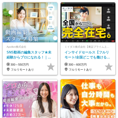
Apollon株式会社
ミイダス株式会社【東証プライム上場パーソルグループ】
SNS動画の編集スタッフ★未
インサイドセールス【フルリ
経験からプロになれる！｜お
モート/全国どこでも働ける】
うちで働くフルリモート｜残
未経験OK*土日祝休み*残業少
300～550万円
300～600万円
業ゼロで18時退勤◎
なめ*在宅勤務手当あり
フルリモートあり
フルリモートあり