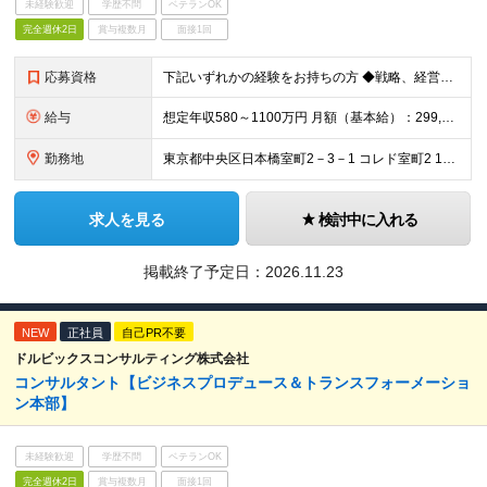
未経験歓迎
学歴不問
ベテランOK
完全週休2日
賞与複数月
面接1回
応募資格
下記いずれかの経験をお持ちの方 ◆戦略、経営管理、人事、IT、M&A、いずれかの領域での実務経験 または製造業（自動車・機械 等）での開発／設計／生産技術／生産管理などの経験 ◆コンサルティングファ
給与
想定年収580～1100万円 月額（基本給）：299,080円～ 固定残業手当/月：115,220円～（固定残業時間45時間0分/月） 超過した時間外労働の残業手当は追加支給 賞与年2回（6月、1
勤務地
東京都中央区日本橋室町2－3－1 コレド室町2 10階 ・事業所は本社（東京）のみですので、転勤はございません。 担当する案件により、出張をしていただくことはございます。 (変更の範囲)上記を除
求人を見る
検討中に入れる
掲載終了予定日：
2026.11.23
NEW
正社員
自己PR不要
ドルビックスコンサルティング株式会社
コンサルタント【ビジネスプロデュース＆トランスフォーメーショ
ン本部】
未経験歓迎
学歴不問
ベテランOK
完全週休2日
賞与複数月
面接1回