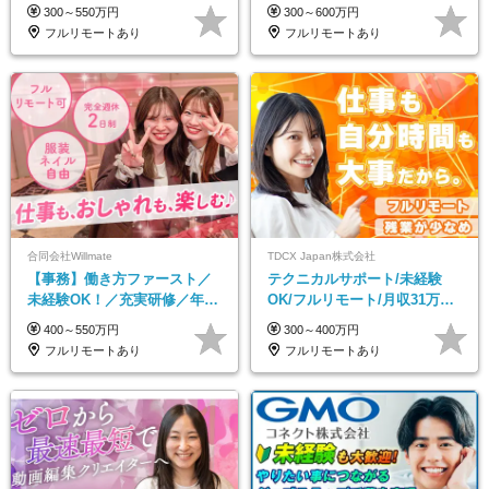
うちで働くフルリモート｜残
未経験OK*土日祝休み*残業少
300～550万円
300～600万円
業ゼロで18時退勤◎
なめ*在宅勤務手当あり
フルリモートあり
フルリモートあり
合同会社Willmate
TDCX Japan株式会社
【事務】働き方ファースト／
テクニカルサポート/未経験
未経験OK！／充実研修／年休
OK/フルリモート/月収31万円
127日～／残業なし／平均20代
可/月最大3万のインセンティ
400～550万円
300～400万円
／リモートOK
ブ支給/平均年齢33歳
フルリモートあり
フルリモートあり