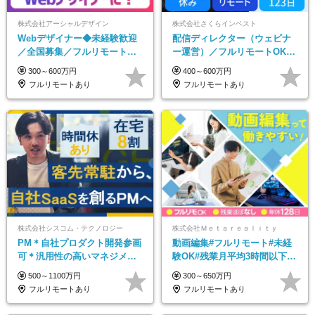
株式会社アーシャルデザイン
株式会社さくらインベスト
Webデザイナー◆未経験歓迎
配信ディレクター（ウェビナ
／全国募集／フルリモート／
ー運営）／フルリモートOK／
最大6ヵ月の実践型研修／月給
土日祝休み／年休123日／年収
300～600万円
400～600万円
25万円以上
600万円可
フルリモートあり
フルリモートあり
株式会社シスコム・テクノロジー
株式会社Ｍｅｔａｒｅａｌｉｔｙ
PM＊自社プロダクト開発参画
動画編集#フルリモート#未経
可＊汎用性の高いマネジメン
験OK#残業月平均3時間以下#
トスキル＊年収1000万以上可
土日祝休み#年休128日
500～1100万円
300～650万円
フルリモートあり
フルリモートあり