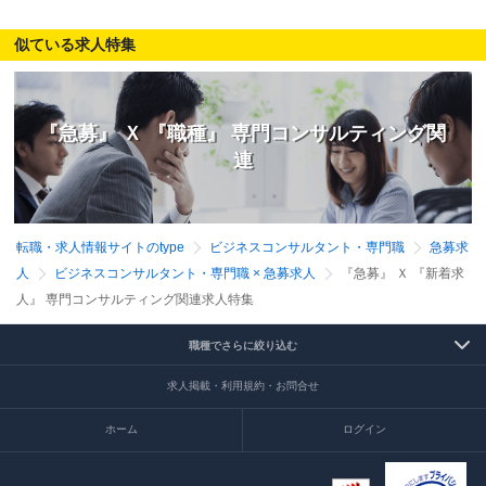
似ている求人特集
『急募』 Ｘ 『職種』 専門コンサルティング関
連
転職・求人情報サイトのtype
ビジネスコンサルタント・専門職
急募求
人
ビジネスコンサルタント・専門職 × 急募求人
『急募』 Ｘ 『新着求
人』 専門コンサルティング関連求人特集
職種でさらに絞り込む
求人掲載・利用規約・お問合せ
ホーム
ログイン