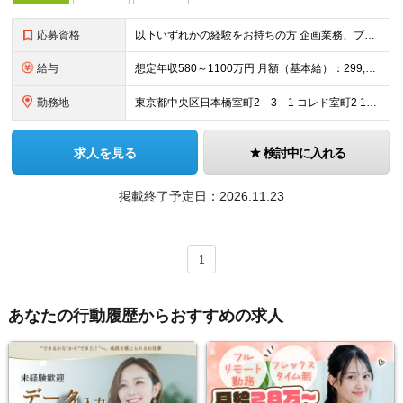
応募資格
以下いずれかの経験をお持ちの方 企画業務、プロジェクト推進、プロジェクト型業務の経験 コンサルティングファームでの実務経験 ◆専門領域の実務経験 金融（保険・銀行・証券）における主要業務・システム経
給与
想定年収580～1100万円 月額（基本給）：299,080円～ 固定残業手当/月：115,220円～（固定残業時間45時間0分/月） 超過した時間外労働の残業手当は追加支給 賞与年2回（6月、1
勤務地
東京都中央区日本橋室町2－3－1 コレド室町2 10階 ・事業所は本社（東京）のみですので、転勤はございません。 担当する案件により、出張をしていただくことはございます。 (変更の範囲)上記を除
求人を見る
検討中に入れる
掲載終了予定日：
2026.11.23
1
あなたの行動履歴からおすすめの求人