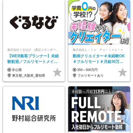
株式会社ぐるなび （東証スタンダード上場）
株式会社Ｌｉｆｅ Ｐａｒｔｎｅｒｓ
【WEB集客プランナー】未経
動画クリエイター＃未経験OK
験歓迎／フルリモートメイン
＃フルリモート＃月給30万～#
／プライム上場／土日祝休み
髪色・ネイル・服装自由#残業
非公開
350～500万円
／東京・大阪・名古屋
少なめ#土日祝休み
東京都_大阪府_愛知県
フルリモートあり