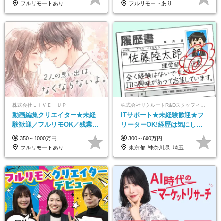
フルリモートあり
フルリモートあり
株式会社ＬＩＶＥ ＵＰ
株式会社リクルートR&Dスタッフィング【リクルートグループ】
動画編集クリエイター★未経
ITサポート★未経験歓迎★フ
験歓迎／フルリモOK／残業な
リーターOK!経歴は気にしな
し／年間休日125日／髪・服・
くて大丈夫★超大手リクルー
350～1000万円
300～600万円
ネイル自由／研修充実で安心
トグループの正社員/sg
フルリモートあり
東京都_神奈川県_埼玉県_千葉県_大阪府…