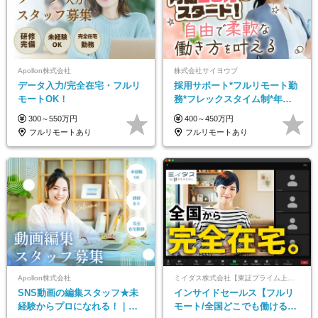
Apollon株式会社
株式会社サイヨウブ
データ入力/完全在宅・フルリ
採用サポート*フルリモート勤
モートOK！
務*フレックスタイム制*年休
120日*土日祝休み*残業ほぼな
300～550万円
400～450万円
し*育児中社員8割以上
フルリモートあり
フルリモートあり
Apollon株式会社
ミイダス株式会社【東証プライム上場パーソルグループ】
SNS動画の編集スタッフ★未
インサイドセールス【フルリ
経験からプロになれる！｜お
モート/全国どこでも働ける】