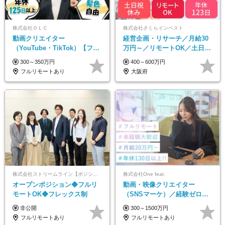
株式会社ＯＬＣ
株式会社さくらインベスト
動画クリエイター
経営企画・リサーチ／月給30
（YouTube・TikTok）【フレ
万円～／リモートOK／土日祝
ックス/フルリモ】未経験OK
休み／生成AIを活用できる方
300～350万円
400～600万円
｜Web研修1年間｜副業OK
歓迎
フルリモートあり
大阪府
株式会社ストリームライン【ポジションマッチ登録】
株式会社One feat.
オープンポジション◆フルリ
動画・映像クリエイター
モートOK◆フレックス制
（SNSマーケ）／経験ゼロか
ら一流へ／フルリモートOK／
非公開
300～1500万円
月給30万円～／年休130日以上
フルリモートあり
フルリモートあり