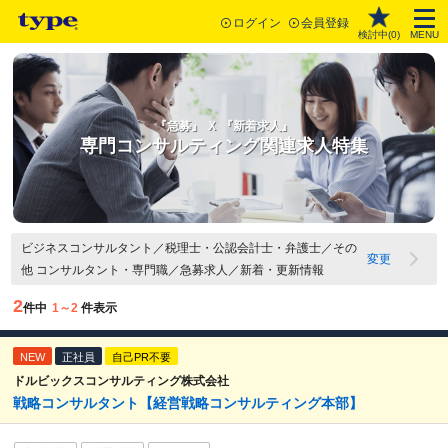
ログイン
会員登録
検討中(
0
)
MENU
『急募』 Ｘ 『新着求人』
専門コンサルティング関連求人特集
ビジネスコンサルタント／税理士・公認会計士・弁護士／その
変更
他 コンサルタント・専門職／急募求人／新着・更新情報
2
件中
1～2
件表示
NEW
正社員
自己PR不要
ドルビックスコンサルティング株式会社
戦略コンサルタント【経営戦略コンサルティング本部】