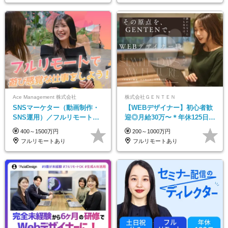
Ace Management 株式会社
株式会社ＧＥＮＴＥＮ
SNSマーケター（動画制作・
【WEBデザイナー】初⼼者歓
SNS運用）／フルリモートOK
迎◎⽉給30万〜＊年休125⽇＊
／未経験歓迎【モットーは…
在宅OK＆研修あり＊フレック
400～1500万円
200～1000万円
遊び感覚で仕事をする♪】
ス
フルリモートあり
フルリモートあり