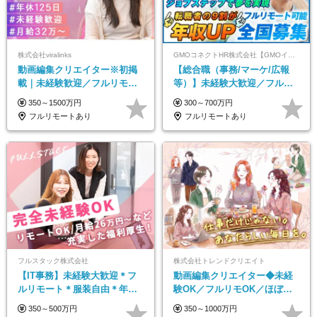
株式会社viralinks
GMOコネクトHR株式会社【GMOインターネットグループ】
動画編集クリエイター※初掲
【総合職（事務/マーケ/広報
載｜未経験歓迎／フルリモー
等）】未経験大歓迎／フルリ
トOK／月給32万＋賞与
モ可で全国募集！年収アップ
350～1500万円
300～700万円
多数★年休最大130日★
フルリモートあり
フルリモートあり
フルスタック株式会社
株式会社トレンドクリエイト
【IT事務】未経験大歓迎＊フ
動画編集クリエイター◆未経
ルリモート＊服装自由＊年休
験OK／フルリモOK／ほぼ定
125日以上＊残業なし＊月給26
時帰り／年間休日125日／髪・
350～500万円
350～1000万円
万円以上
服・ネイル自由／副業OK