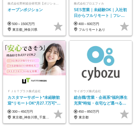
株式会社野村総合研究所【ポジションマッチ登録】
株式会社プロエフィカ
オープンポジション
SES営業｜未経験OK｜入社初
日からフルリモート｜フレッ
クス可｜残業月平均10h以下｜
500～1500万円
400～600万円
事業立ち上げメンバー
東京都_神奈川県
フルリモートあり
ＦＪＵＴプラス株式会社
サイボウズ株式会社
カスタマーサポート*未経験歓
総合職/営業・企画系*福利厚生
迎*リモートOK*月27.7万可*賞
充実*時短・在宅など選べる働
与年2回*転勤なし*連休
き方*賞与年2回
300～450万円
450～850万円
OK/ZE010232
東京都_神奈川県_千葉県_大阪府_愛知県…
東京都