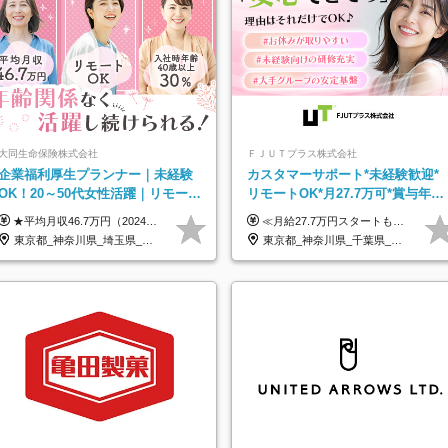
大同生命保険株式会社
ＦＪＵＴプラス株式会社
企業福利厚生プランナー｜未経験
カスタマーサポート*未経験歓迎*
OK！20～50代女性活躍｜リモート
リモートOK*月27.7万可*賞与年2
OK｜平均月収46.7万｜子育て＆介
回*転勤なし*連休OK/ZE010232
★平均月収46.7万円（2024年度実績） ★安心の固定給＋賞与年2回＋インセンティブ！手当も充実 月給21万円～23万円＋諸手当＋インセンティブ＋賞与年2回 ※給与は年間平均の税込定例給与です。賞与は含みません。 ※約3週間の研修期間中は日当8000円を支給いたします。 ※試用期間6ヵ月あり（期間中の条件変更なし） ◆東京・神奈川・千葉・埼玉・愛知（一部）・京都・大阪・兵庫（一部）：月給23万円以上 ◆静岡（一部）・三重・岐阜：月給22万円以上 ◆上記以外の地域：月給21万円以上
≪月給27.7万円スタートも可／賞与年2回≫ ■月給21万円～27.7万円＋各種手当＋賞与年2回 ※給与は勤務地に応じて変更します ※年齢や経験・スキルなどを考慮して決定します ※時間外手当は全額支給 ※上記は初年度の月給となります ※試用期間3ヶ月（その他待遇に差異はありません） 【固定残業代について】 なし（残業代は、実際の労働時間に応じて別途全額支給）
護支援◎
東京都_神奈川県_埼玉県_千葉県_大阪府_愛知県_北海道_青森県_岩手県_宮城県_秋田県_山形県_福島県_茨城県_栃木県_群馬県_新潟県_山梨県_長野県_富山県_石川県_福井県_静岡県_岐阜県_三重県_兵庫県_京都府_滋賀県_奈良県_和歌山県_広島県_岡山県_鳥取県_島根県_山口県_徳島県_香川県_愛媛県_高知県_福岡県_熊本県_佐賀県_長崎県_大分県_宮崎県_鹿児島県_沖縄県
東京都_神奈川県_千葉県_大阪府_愛知県_北海道_長野県_石川県_広島県_福岡県