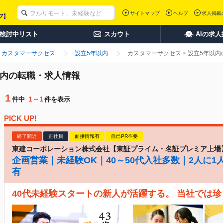
サイトマップ
ヘルプ
求人掲載
検討中リスト
スカウト
AIの求
カスタマーサクセス
設立5年以内
カスタマーサクセス × 設立5年以
以内の転職・求人情報
1
1～1
件中
件を表示
PICK UP!
終了間近
正社員
面接情報有
自己PR不要
東建コーポレーション株式会社【東証プライム・名証プレミア上場
企画営業｜未経験OK｜40～50代入社多数｜2人に1
有
40代未経験スタートの新人が活躍する。 当社では