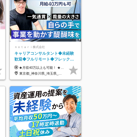
ｎｏｔａｒｉ株式会社
キャリアコンサルタント◆未経験
歓迎◆フルリモート◆フレックス
制◆10時出勤・16時退勤も可◆残
★月収40万以上も可能！ ★能力・スキル・経験を考慮した年収額を設定します ■月給20万円～40万円＋決算賞与 ※経験・スキルを考慮のうえ決定します ※給与にはみなし残業代40時間分を含む。そのほか詳細に関しては別途面接時にご説明します ※試用期間3ヵ月あり。期間中の雇用形態・条件などに差異はありません
業月10時間以内
東京都_神奈川県_埼玉県_千葉県_大阪府_愛知県_北海道_青森県_岩手県_宮城県_秋田県_山形県_福島県_茨城県_栃木県_群馬県_新潟県_山梨県_長野県_富山県_石川県_福井県_静岡県_岐阜県_三重県_兵庫県_京都府_滋賀県_奈良県_和歌山県_広島県_岡山県_鳥取県_島根県_山口県_徳島県_香川県_愛媛県_高知県_福岡県_熊本県_佐賀県_長崎県_大分県_宮崎県_鹿児島県_沖縄県