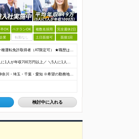
卒OK
ベテランOK
複数名採用
完全週休2日
企業
転勤なし
土日面接可
面接1回
◎100％人物や意欲重視の採用 高卒以上 普通自動車第一種運転免許取得者（AT限定可） ★職歴は全く問いません！ 前向きにコツコツと向き合える方であれば結果がついてくるお仕事です。 現職・無職、正社
＼平均年収819万円！社員の最大年収3,131万円／ ＼2人に1人が年収700万円以上／ ＼5人に1人が年収1,000万円以上！／ 固定給だけで、年収524万円も可能！ インセンティブだけでなく固定給
■全国各地の事業所で募集中 ■積極採用エリア：東京・神奈川・埼玉・千葉・愛知 ※希望の勤務地で働ける！通勤可能な事業所を選定していきます ※地元に戻って働きたいUターン希望者も歓迎します！ ※社用車を
検討中に入れる