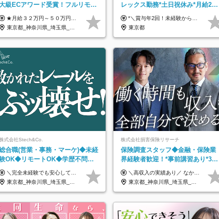
大級ECアワード受賞！フルリモー
レックス勤務*土日祝休み*月給28
ト／未経験◎／月給３２万円～／
万円～*産育休取得実績あり*年間
★月給３２万円～５０万円＋インセンティブ賞与＋決算賞与★ （30時間の固定残業代、一律月54,750円を含む。超過分は支給） ※経験・スキルを考慮の上、決定 ※昇給：随時あり 【インセンティブについて】 自社サービスを提案し、サービス化した場合、一部の利益をインセンティブとして還元します。 試用期間中（6か月間）は、下記の給与となります。 【一都三県、大阪、名古屋、福岡の方】 月給２４万円～＋役職手当＋インセンティブ賞与 【一都三県以外の関東圏、九州、東北、北海道、その他地域の方】 月給２０万円～＋役職手当＋インセンティブ賞与 ※試用期間6ヶ月 ※試用期間中の待遇・福利厚生に差異はなし
*＼賞与年2回！未経験から月給28万円スタート／* ★昇給年12回あり！随時昇給のチャンス ◆月給28万～40万円＋賞与年2回＋各種インセンティブ ※経験・スキルを考慮の上、決定します ※試用期間6ヶ月間あり（期間中は月給26万円～になります。その他待遇等に差異はありません） ※月給には月35時間分の固定残業代含む（月5万4800円/超過分別途支給） ※ほとんどのメンバーが残業ゼロです！フレックスタイム制のため、自分の生活に合わせて調整できます。 ＼希望性で土曜日出勤あり／ お客様より「土曜日に応募者の対応をしてほしい」という ご要望を受けた際に、応募者対応⇒求職者との メッセージのやり取りなど、対応が発生する場合があります。 ※土曜日に出勤いただく場合は ・2時間稼働：4500円 ・4時間稼働：9000円 の給与が発生。勤務時間が4時間超えることは原則ありません。 短期間で高い給与をGETできるチャンスです♪
年休１３０日以上／
休日120日
東京都_神奈川県_埼玉県_千葉県_大阪府_愛知県_北海道_青森県_岩手県_宮城県_秋田県_山形県_福島県_茨城県_栃木県_群馬県_静岡県_岐阜県_三重県_兵庫県_京都府_滋賀県_奈良県_和歌山県_広島県_岡山県_鳥取県_島根県_山口県_福岡県_熊本県_佐賀県_長崎県_大分県_宮崎県_鹿児島県
東京都
株式会社Stech&Co.
株式会社損害保険リサーチ
総合職(営業・事務・マーケ)◆未経
保険調査スタッフ◆金融・保険業
験OK◆リモートOK◆学歴不問
界経験者歓迎！*事前講習あり*30
◆20代活躍中！
代～60代活躍*調査は原則直行直帰
＼完全未経験でも安心して年収UP可能です！／ -------------- 【1】営業 月給25万円～80万円＋賞与 【2】事務 月給21万円～50万円＋賞与 【3】マーケ 月給25万円～80万円＋賞与 ※試用期間3ヶ月間の待遇に変動はありません。 ※みなし残業代(月20時間分29,725円～)を含む。（※超過分は追加支給）
＼高収入の実績あり／ なかには年収1000万円を超える方もいらっしゃいます！ 【完全出来高報酬制】 ★仕事に慣れるまで収入をサポート 1か月目：報酬が通常の2倍 2か月目：報酬が通常の1.5倍 ※災害に関する業務については、収入サポートの対象外 ※試用期間はありません ＊＊＊業務報酬の例＊＊＊ ・事故原因調査（4箇所確認）…1万5000円～ ・有無責／不正請求疑義調査（自動車案件）…2万円～ ・医療調査（1箇所確認）…1万7000円～ ・書類取付（1箇所訪問）…3000円～ ※上記は目安になります ※実際の報酬は業務報酬に応じた個々のスキル・実績を加味したものになります
*高収入可
東京都_神奈川県_埼玉県_千葉県_大阪府_愛知県_北海道_青森県_岩手県_宮城県_秋田県_山形県_福島県_茨城県_栃木県_群馬県_新潟県_山梨県_長野県_富山県_石川県_福井県_静岡県_岐阜県_三重県_兵庫県_京都府_滋賀県_奈良県_和歌山県_広島県_岡山県_鳥取県_島根県_山口県_徳島県_香川県_愛媛県_高知県_福岡県_熊本県_佐賀県_長崎県_大分県_宮崎県_鹿児島県_沖縄県
東京都_神奈川県_埼玉県_千葉県_大阪府_愛知県_北海道_青森県_岩手県_宮城県_秋田県_山形県_福島県_茨城県_栃木県_群馬県_新潟県_山梨県_長野県_富山県_石川県_福井県_静岡県_岐阜県_三重県_兵庫県_京都府_滋賀県_奈良県_和歌山県_広島県_岡山県_鳥取県_島根県_山口県_徳島県_香川県_愛媛県_高知県_福岡県_熊本県_佐賀県_長崎県_大分県_宮崎県_鹿児島県_沖縄県