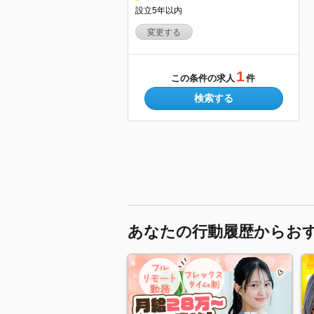
設立5年以内
変更する
1
この条件の求人
件
検索する
あなたの行動履歴からお