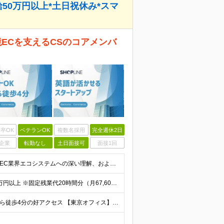
給50万円以上*土日祝休み*スマ
ECを支えるCSのコアメンバ
卒OK
ベテランOK
複数名採用
完全週休2日
企業
転勤なし
土日面接可
面接1回
【これまでの営業経験をグローバルに活かしたい方】 ●EC業界エコシステムへの深い理解、および関連する人脈 ●新規開拓、商談推進、パートナー管理の経験 ●英語または中国語：ビジネスコミュニケーションが可
◇想定年収600万円～ ＝＝＝＝＝＝＝＝＝＝ ◇月給50万円以上 ※固定残業代20時間分（月67,600円～）を含む ┗上記を超える時間外労働分は追加で支給 ※経験やスキルを考慮し決定します。 ※試用
◇リモートワーク可能（週1回） ◇四ツ谷駅、麹町駅から徒歩4分の好アクセス 【東京オフィス】 東京都千代田区麹町６丁目２－６ ＰＭＯ麹町４階Ｈ１Ｏ麹町４０９ (変更の範囲)上記を除く当社関連勤務地