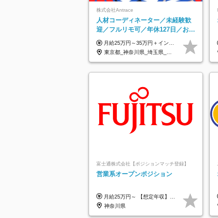
株式会社Antrace
人材コーディネーター／未経験歓
迎／フルリモ可／年休127日／おし
ゃれ自由／海外研修年10回／美
月給25万円～35万円＋インセンティブ 未経験者：月給25万円～＋インセンティブ 経験者：月給35万円～＋インセンティブ （※経験者は営業経験5年以上の方を想定） ※経験・スキルなどを考慮のうえ、決定します ※時間外手当は別途全額支給します
容・サウナ割あり
東京都_神奈川県_埼玉県_千葉県_大阪府_愛知県_北海道_青森県_岩手県_宮城県_秋田県_山形県_福島県_茨城県_栃木県_群馬県_新潟県_山梨県_長野県_富山県_石川県_福井県_静岡県_岐阜県_三重県_兵庫県_京都府_滋賀県_奈良県_和歌山県_広島県_岡山県_鳥取県_島根県_山口県_徳島県_香川県_愛媛県_高知県_福岡県_熊本県_佐賀県_長崎県_大分県_宮崎県_鹿児島県_沖縄県
富士通株式会社【ポジションマッチ登録】
営業系オープンポジション
月給25万円～ 【想定年収】 400万円～1000万円（残業代及び諸手当込） ※ご経験、前年収、ご年齢に応じて決定します。
神奈川県