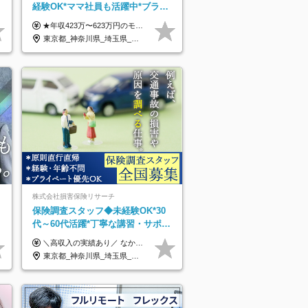
経験OK*ママ社員も活躍中*ブラン
クOK*全国どこでも働ける
★年収423万〜623万円のモデルあり（想定時間外手当10時間分含む） ★半年に一度ドカンと支給のボーナスあり（半年に1度最大150万円） 月給25万円〜＋各種手当＋インセンティブ ＊リモートワーク手当（4000円/月） ＊リモートワーク一時金（1万5000円） ＊残業手当全額支給 ※経験・スキルにより月給を決定します ※試用期間：2ヵ月あり。期間中の雇用形態・給与・待遇に変更はありません 《頑張りはインセンティブとして還元！》 当社は5段階の評価制度を導入。 半期に1回の評価で最高ランク（5点）を獲得したメンバーには、 150万円のインセンティブを支給！ これが半年に一度のインセンティブとして支給されるため、 成果を出した分だけまとまった収入を得られる仕組みです。 【固定残業代について】 なし（残業代は、実際の労働時間に応じて別途全額支給）
東京都_神奈川県_埼玉県_千葉県_大阪府_愛知県_北海道_青森県_岩手県_宮城県_秋田県_山形県_福島県_茨城県_栃木県_群馬県_新潟県_山梨県_長野県_富山県_石川県_福井県_静岡県_岐阜県_三重県_兵庫県_京都府_滋賀県_奈良県_和歌山県_広島県_岡山県_鳥取県_島根県_山口県_徳島県_香川県_愛媛県_高知県_福岡県_熊本県_佐賀県_長崎県_大分県_宮崎県_鹿児島県_沖縄県
株式会社損害保険リサーチ
保険調査スタッフ◆未経験OK*30
代～60代活躍*丁寧な講習・サポー
トあり*原則直行直帰／全国募集・
＼高収入の実績あり／ なかには年収1000万円を超えるスペシャリストもいらっしゃいます！ 【完全出来高報酬制】 ★仕事に慣れるまで収入をサポート 1か月目：報酬が通常の2倍 2か月目：報酬が通常の1.5倍 ※災害に関する業務については、収入サポートの対象外 ※試用期間はありません ＊＊＊業務報酬の例＊＊＊ ・事故原因調査（4箇所確認）…1万5000円～ ・有無責／不正請求疑義調査（自動車案件）…2万円～ ・医療調査（1箇所確認）…1万7000円～ ・書類取付（1箇所訪問）…3000円～ ※上記は目安になります ※実際の報酬は業務報酬に応じた個々のスキル・実績を加味したものになります
業務委託
東京都_神奈川県_埼玉県_千葉県_大阪府_愛知県_北海道_青森県_岩手県_宮城県_秋田県_山形県_福島県_茨城県_栃木県_群馬県_新潟県_山梨県_長野県_富山県_石川県_福井県_静岡県_岐阜県_三重県_兵庫県_京都府_滋賀県_奈良県_和歌山県_広島県_岡山県_鳥取県_島根県_山口県_徳島県_香川県_愛媛県_高知県_福岡県_熊本県_佐賀県_長崎県_大分県_宮崎県_鹿児島県_沖縄県