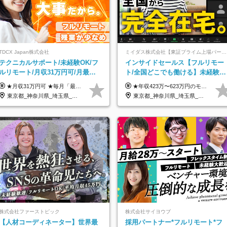
TDCX Japan株式会社
ミイダス株式会社【東証プライム上場パーソルグループ】
テクニカルサポート/未経験OK/フ
インサイドセールス【フルリモー
ルリモート/月収31万円可/月最大3
ト/全国どこでも働ける】未経験
万のインセンティブ支給/平均年齢
OK*土日祝休み*残業少なめ*在宅
★月収31万円可 ★毎月「最大3万円」のインセンティブあり 月給266,228円～＋スキル手当（15,000円）＋インセンティブ（月最大3万円） ※月給例（月額最大額）：281,228 円＋残業代発生分 インセンティブを最大まで取得できた場合は、月額最大額：311,228円＋残業代発生分 となります ※経験・スキルなどを考慮し決定します ※残業代は1分単位で支給 ※試用期間3ヵ月あり（契約社員期間も給与・待遇に変更なし） ※インセンティブは効率性、顧客満足、勤怠状況等の結果により毎月金額が決定されます。 ＼”頑張り”はインセンティブで還元！／ 入社3ヶ月目から、目標数字やKPI、勤怠状況、お客様アンケートなどをもとに評価をスタート。 最短4ヶ月目にはインセンティブの支給も可能です！
★年収423万〜623万円のモデルあり（想定時間外手当10時間分含む） ★半年に一度ドカンと支給のボーナスあり（半年に1度最大150万円） 月給25万円〜＋各種手当＋インセンティブ ＊リモートワーク手当（4000円/月） ＊リモートワーク一時金（1万5000円） ＊残業手当全額支給 ※経験・スキルにより月給を決定します ※試用期間：2ヵ月あり。期間中の雇用形態・給与・待遇に変更はありません 《頑張りはインセンティブとして還元！》 当社は5段階の評価制度を導入。 半期に1回の評価で最高ランク（5点）を獲得したメンバーには、 150万円のインセンティブを支給！ これが半年に一度のインセンティブとして支給されるため、 成果を出した分だけまとまった収入を得られる仕組みです。 【固定残業代について】 なし（残業代は、実際の労働時間に応じて別途全額支給）
33歳
務手当あり
東京都_神奈川県_埼玉県_千葉県_大阪府_愛知県_北海道_青森県_岩手県_宮城県_秋田県_山形県_福島県_茨城県_栃木県_群馬県_新潟県_山梨県_長野県_富山県_石川県_福井県_静岡県_岐阜県_三重県_兵庫県_京都府_滋賀県_奈良県_和歌山県_広島県_岡山県_鳥取県_島根県_山口県_徳島県_香川県_愛媛県_高知県_福岡県_熊本県_佐賀県_長崎県_大分県_宮崎県_鹿児島県_沖縄県
東京都_神奈川県_埼玉県_千葉県_大阪府_愛知県_北海道_青森県_岩手県_宮城県_秋田県_山形県_福島県_茨城県_栃木県_群馬県_新潟県_山梨県_長野県_富山県_石川県_福井県_静岡県_岐阜県_三重県_兵庫県_京都府_滋賀県_奈良県_和歌山県_広島県_岡山県_鳥取県_島根県_山口県_徳島県_香川県_愛媛県_高知県_福岡県_熊本県_佐賀県_長崎県_大分県_宮崎県_鹿児島県_沖縄県
株式会社ファーストピック
株式会社サイヨウブ
【人材コーディネーター】世界最
採用パートナー*フルリモート*フ