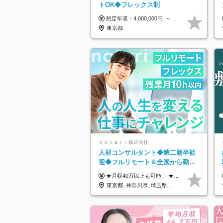
トOK◆フレックス制
想定年収：4,000,000円 ～ 8,000,000円 月給：288,000円 ～ 570,000円 ※ご経験・能力に応じて決定いたします。 ※上記額にはみなし残業代を含みます。 ※超過分は全額支給いたします。 ※みなし残業代 45,000円 ～ 89,050円／月 ※みなし残業時間 20時間／月 ※試用期間：3ヶ月（試用期間中の待遇に差異はありません） 【固定残業代について】 固定残業20時間分（45,000円～89,050円）を含む ※超過分は別途全額支給
東京都
ｎｏｔａｒｉ株式会社
人材コンサルタント◆第二新卒歓
迎◆フルリモート＆全国から勤務
OK◆残業月10h以内◆フレックス
★月収40万以上も可能！ ★能力・スキル・経験を考慮した年収額を設定します ★年功序列ではなく、チャレンジを評価して給与に反映！ ■月給20万円～40万円＋決算賞与 ※経験・スキルを考慮のうえ決定します ※給与にはみなし残業代40時間分を含む。そのほか詳細に関しては別途面接時にご説明します ※試用期間3ヵ月あり。期間中の雇用形態・条件などに差異はありません
制
東京都_神奈川県_埼玉県_千葉県_大阪府_愛知県_北海道_青森県_岩手県_宮城県_秋田県_山形県_福島県_茨城県_栃木県_群馬県_新潟県_山梨県_長野県_富山県_石川県_福井県_静岡県_岐阜県_三重県_兵庫県_京都府_滋賀県_奈良県_和歌山県_広島県_岡山県_鳥取県_島根県_山口県_徳島県_香川県_愛媛県_高知県_福岡県_熊本県_佐賀県_長崎県_大分県_宮崎県_鹿児島県_沖縄県