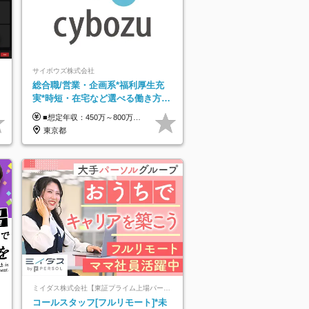
サイボウズ株式会社
総合職/営業・企画系*福利厚生充
実*時短・在宅など選べる働き方*
勤
賞与年2回
■想定年収：450万～800万円（基本給12ヶ月分＋賞与2ヶ月分） ※上記想定年収はフルタイムの働き方を想定しています。 それ以外の働き方（勤務日数、時短、固定残業時間数の変更など）の場合 上記想定年収の支給を確約するものではありません ※賞与は全社の業績に応じて変動の可能性があります ※ご経験・スキルを考慮のうえ、当社規定により優遇します （試用期間3ヶ月有/給与・待遇に差異なし） ■昇給年1回 ■賞与年2回（2月・8月）
東京都
ミイダス株式会社【東証プライム上場パーソルグループ】
コールスタッフ[フルリモート]*未