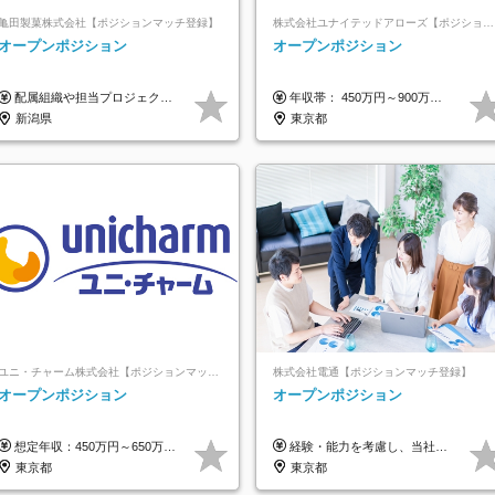
亀田製菓株式会社【ポジションマッチ登録】
株式会社ユナイテッドアローズ【ポジションマッチ登録】
オープンポジション
オープンポジション
配属組織や担当プロジェクトにより異なります。 想定年収：400万円～1000万円 ※ご経験やスキルに応じて決定します。 ※上記想定年収はあくまでも目安の金額であり、 選考を通じて上下する可能性があります。
年収帯： 450万円～900万円 ※経験・スキルを考慮の上、決定します。
新潟県
東京都
ユニ・チャーム株式会社【ポジションマッチ登録】
株式会社電通【ポジションマッチ登録】
オープンポジション
オープンポジション
想定年収：450万円～650万円 ※経験・能力を考慮の上、規定により優遇いたします ※試用期間6ヵ月（その間の給与・待遇に変動はありません）
経験・能力を考慮し、当社規定により決定します。 ▼参考情報 ------------ 年収イメージ：500万～1500万
東京都
東京都