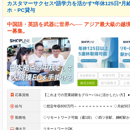
カスタマーサクセス*語学力を活かす*年休125日*月
ホ・PC貸与
中国語・英語を武器に世界へ── アジア最大級の越境
ー募集。
未経験歓迎
学歴不問
第二新
休日120日
賞与複数月
上場
応募資格
給与
勤務地
働き方
リモートワークOK