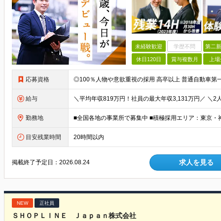
未経験歓迎
学歴不問
第二新
休日120日
賞与複数月
上場
応募資格
給与
勤務地
目安残業時間
20時間以内
求人を見る
掲載終了予定日：
2026.08.24
NEW
正社員
ＳＨＯＰＬＩＮＥ Ｊａｐａｎ株式会社