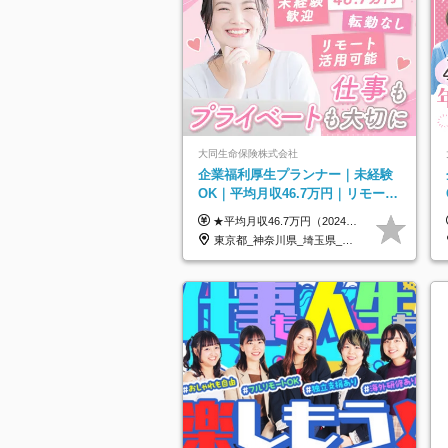
大同生命保険株式会社
企業福利厚生プランナー｜未経験
OK｜平均月収46.7万円｜リモート
OK｜残業ほぼなし｜転勤なし｜女
★平均月収46.7万円（2024年度実績） ★安心の固定給＋賞与年2回＋インセンティブ！手当も充実 月給21万円～23万円＋諸手当＋インセンティブ＋賞与年2回 ※給与は年間平均の税込定例給与です。賞与は含みません。 ※約3週間の研修期間中は日当8000円を支給いたします。 ※試用期間6ヵ月あり（期間中の条件変更なし） ◆東京・神奈川・千葉・埼玉・愛知（一部）・京都・大阪・兵庫（一部）：月給23万円以上 ◆静岡（一部）・三重・岐阜：月給22万円以上 ◆上記以外の地域：月給21万円以上
性活躍中
東京都_神奈川県_埼玉県_千葉県_大阪府_愛知県_北海道_青森県_岩手県_宮城県_秋田県_山形県_福島県_茨城県_栃木県_群馬県_新潟県_山梨県_長野県_富山県_石川県_福井県_静岡県_岐阜県_三重県_兵庫県_京都府_滋賀県_奈良県_和歌山県_広島県_岡山県_鳥取県_島根県_山口県_徳島県_香川県_愛媛県_高知県_福岡県_熊本県_佐賀県_長崎県_大分県_宮崎県_鹿児島県_沖縄県