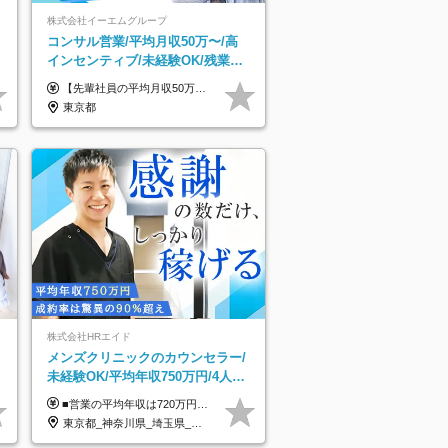
株式会社イーエムグループ
コンサル営業/平均月収50万〜/高
インセンティブ/未経験OK/残業な
し/4,50代も活躍/ブランク可/面接1
【先輩社員の平均月収50万円】 月給30万円以上+インセンティブ+その他手当 ※経験・スキルを考慮の上で給与を決定します ※上記には5万円（月20時間分）のみなし残業代と一律手当（営業手当4万円、能力評価手当4万円）を含みます ※上記を超える残業代は別途全額支給します ※試用期間：3ヶ月あり（試用期間中の待遇に差異なし）
回
東京都
株式会社HRエイド
メンズクリニックのカウンセラー/
未経験OK/平均年収750万円/4人に
1人が年収1000万円超え/成約率
■営業の平均年収は720万円！ ■4人に1人が年収1000万円超え 月給27万円～100万円+インセンティブ(平均月20～40万円程) ＜インセンティブ制度について＞ 当社では創業以来、頑張ったらその分稼げる環境づくりに注力。カウンセラー部署では、個人の成約金額・チームの成果・事業部の売上利益を掛け合わせる新しいインセンティブ制度を導入しました。あなたの頑張り次第で毎月高インセンティブが実現できる体制です！ ※上記金額には固定残業代（35,500円以上～・30時間分）が含まれます。時間超過分は追加支給します。 ※試用期間3か月あり。研修期間3か月中は、月給25万円～30万円になります。(固定残業代：35,500円～・23h分を含む) ※インセンティブの一部は、研修期間中から支給されます。その他待遇の差異はありません。
90％
東京都_神奈川県_埼玉県_千葉県_大阪府_愛知県_北海道_宮城県_栃木県_群馬県_静岡県_兵庫県_京都府_岡山県_熊本県