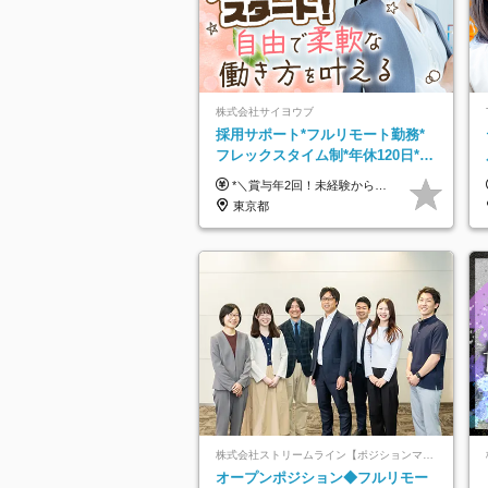
株式会社サイヨウブ
採用サポート*フルリモート勤務*
フレックスタイム制*年休120日*土
日祝休み*残業ほぼなし*育児中社
*＼賞与年2回！未経験から月給28万円スタート／* ◆月給28万～40万円＋賞与年2回＋各種インセンティブ ※経験・スキルを考慮の上、決定します ※試用期間6ヶ月間あり（期間中は月給26万円～になります。その他待遇等に差異はありません） ※月給には月35時間分の固定残業代含む（月5万4800円/超過分別途支給） ※ほとんどのメンバーが残業ゼロです！フレックスタイム制のため、自分の生活に合わせて調整できます。 ＼希望性で土曜日出勤あり／ お客様より「土曜日に応募者の対応をしてほしい」という ご要望を受けた際に、応募者対応⇒求職者との メッセージのやり取りなど、対応が発生する場合があります。 ※土曜日に出勤いただく場合は ・2時間稼働：4500円 ・4時間稼働：9000円 の給与が発生。勤務時間が4時間超えることは原則ありません。 短期間で高い給与をGETできるチャンスです♪
員8割以上
東京都
株式会社ストリームライン【ポジションマッチ登録】
オープンポジション◆フルリモー