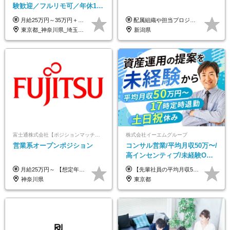
験歓迎／フルリモ可／年休127
日／おしゃれ自由／海外研修
月給25万円～35万円＋インセンティブ 未経験者：月給25万円～＋インセンティブ 経験者：月給35万円～＋インセンティブ （※経験者は営業経験5年以上の方を想定） ※経験・スキルなどを考慮のうえ、決定します ※時間外手当は別途全額支給します
配属組織や担当プロジェクトにより異なります。 想定年収：400万円～1000万円 ※ご経験やスキルに応じて決定します。 ※上記想定年収はあくまでも目安の金額であり、 選考を通じて上下する可能性があります。
年10回／美容・サウナ割あり
東京都_神奈川県_埼玉県_千葉県_大阪府_愛知県_北海道_青森県_岩手県_宮城県_秋田県_山形県_福島県_茨城県_栃木県_群馬県_新潟県_山梨県_長野県_富山県_石川県_福井県_静岡県_岐阜県_三重県_兵庫県_京都府_滋賀県_奈良県_和歌山県_広島県_岡山県_鳥取県_島根県_山口県_徳島県_香川県_愛媛県_高知県_福岡県_熊本県_佐賀県_長崎県_大分県_宮崎県_鹿児島県_沖縄県
新潟県
富士通株式会社【ポジションマッチ登録】
株式会社イーエムグループ
営業系オープンポジション
コンサル営業/平均月収50万〜/
高インセンティブ/未経験OK/
残業なし/4,50代も活躍/ブラン
月給25万円～ 【想定年収】 400万円～1000万円（残業代及び諸手当込） ※ご経験、前年収、ご年齢に応じて決定します。
【先輩社員の平均月収50万円】 月給30万円以上+インセンティブ+その他手当 ※経験・スキルを考慮の上で給与を決定します ※上記には5万円（月20時間分）のみなし残業代と一律手当（営業手当4万円、能力評価手当4万円）を含みます ※上記を超える残業代は別途全額支給します ※試用期間：3ヶ月あり（試用期間中の待遇に差異なし）
ク可/面接1回
神奈川県
東京都