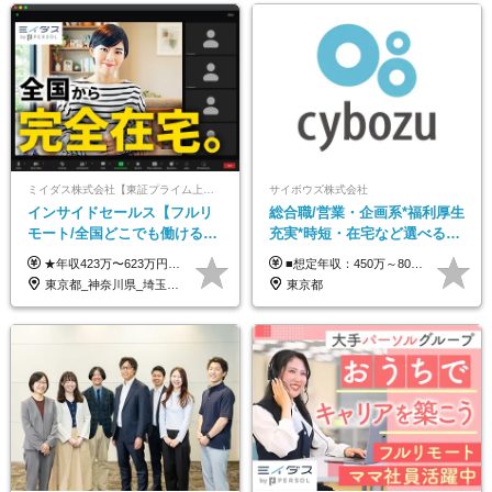
ミイダス株式会社【東証プライム上場パーソルグループ】
サイボウズ株式会社
インサイドセールス【フルリ
総合職/営業・企画系*福利厚生
モート/全国どこでも働ける】
充実*時短・在宅など選べる働
未経験OK*土日祝休み*残業少
き方*賞与年2回
★年収423万〜623万円のモデルあり（想定時間外手当10時間分含む） ★半年に一度ドカンと支給のボーナスあり（半年に1度最大150万円） 月給25万円〜＋各種手当＋インセンティブ ＊リモートワーク手当（4000円/月） ＊リモートワーク一時金（1万5000円） ＊残業手当全額支給 ※経験・スキルにより月給を決定します ※試用期間：2ヵ月あり。期間中の雇用形態・給与・待遇に変更はありません 《頑張りはインセンティブとして還元！》 当社は5段階の評価制度を導入。 半期に1回の評価で最高ランク（5点）を獲得したメンバーには、 150万円のインセンティブを支給！ これが半年に一度のインセンティブとして支給されるため、 成果を出した分だけまとまった収入を得られる仕組みです。 【固定残業代について】 なし（残業代は、実際の労働時間に応じて別途全額支給）
■想定年収：450万～800万円（基本給12ヶ月分＋賞与2ヶ月分） ※上記想定年収はフルタイムの働き方を想定しています。 それ以外の働き方（勤務日数、時短、固定残業時間数の変更など）の場合 上記想定年収の支給を確約するものではありません ※賞与は全社の業績に応じて変動の可能性があります ※ご経験・スキルを考慮のうえ、当社規定により優遇します （試用期間3ヶ月有/給与・待遇に差異なし） ■昇給年1回 ■賞与年2回（2月・8月）
なめ*在宅勤務手当あり
東京都_神奈川県_埼玉県_千葉県_大阪府_愛知県_北海道_青森県_岩手県_宮城県_秋田県_山形県_福島県_茨城県_栃木県_群馬県_新潟県_山梨県_長野県_富山県_石川県_福井県_静岡県_岐阜県_三重県_兵庫県_京都府_滋賀県_奈良県_和歌山県_広島県_岡山県_鳥取県_島根県_山口県_徳島県_香川県_愛媛県_高知県_福岡県_熊本県_佐賀県_長崎県_大分県_宮崎県_鹿児島県_沖縄県
東京都