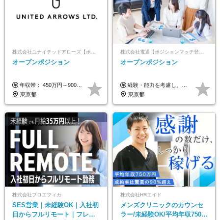
株式会社ユナイテッドアローズ【ポジションマッチ登録】
株式会社電通【ポジションマッチ登録】
オープンポジション
オープンポジション
年収帯： 450万円～900万円 ※経験・スキルを考慮の上、決定します。
経験・能力を考慮し、当社規定により決定します。 ▼参考情報 ------------ 年収イメージ：500万～1500万
東京都
東京都
株式会社プロエフィカ
株式会社HRエイド
SES営業｜未経験OK｜入社初
メンズクリニックのカウンセ
日からフルリモート｜フレッ
ラー/未経験OK/平均年収750万