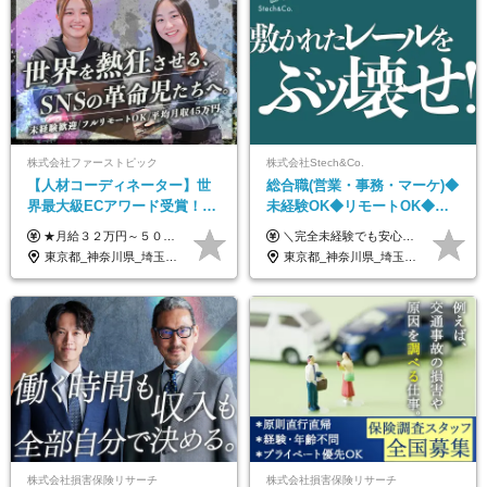
株式会社ファーストピック
株式会社Stech&Co.
【人材コーディネーター】世
総合職(営業・事務・マーケ)◆
界最大級ECアワード受賞！フ
未経験OK◆リモートOK◆学
ルリモート／未経験◎／月給
歴不問◆20代活躍中！
★月給３２万円～５０万円＋インセンティブ賞与＋決算賞与★ （30時間の固定残業代、一律月54,750円を含む。超過分は支給） ※経験・スキルを考慮の上、決定 ※昇給：随時あり 【インセンティブについて】 自社サービスを提案し、サービス化した場合、一部の利益をインセンティブとして還元します。 試用期間中（6か月間）は、下記の給与となります。 【一都三県、大阪、名古屋、福岡の方】 月給２４万円～＋役職手当＋インセンティブ賞与 【一都三県以外の関東圏、九州、東北、北海道、その他地域の方】 月給２０万円～＋役職手当＋インセンティブ賞与 ※試用期間6ヶ月 ※試用期間中の待遇・福利厚生に差異はなし
＼完全未経験でも安心して年収UP可能です！／ -------------- 【1】営業 月給25万円～80万円＋賞与 【2】事務 月給21万円～50万円＋賞与 【3】マーケ 月給25万円～80万円＋賞与 ※試用期間3ヶ月間の待遇に変動はありません。 ※みなし残業代(月20時間分29,725円～)を含む。（※超過分は追加支給）
３２万円～／年休１３０日以
東京都_神奈川県_埼玉県_千葉県_大阪府_愛知県_北海道_青森県_岩手県_宮城県_秋田県_山形県_福島県_茨城県_栃木県_群馬県_静岡県_岐阜県_三重県_兵庫県_京都府_滋賀県_奈良県_和歌山県_広島県_岡山県_鳥取県_島根県_山口県_福岡県_熊本県_佐賀県_長崎県_大分県_宮崎県_鹿児島県
東京都_神奈川県_埼玉県_千葉県_大阪府_愛知県_北海道_青森県_岩手県_宮城県_秋田県_山形県_福島県_茨城県_栃木県_群馬県_新潟県_山梨県_長野県_富山県_石川県_福井県_静岡県_岐阜県_三重県_兵庫県_京都府_滋賀県_奈良県_和歌山県_広島県_岡山県_鳥取県_島根県_山口県_徳島県_香川県_愛媛県_高知県_福岡県_熊本県_佐賀県_長崎県_大分県_宮崎県_鹿児島県_沖縄県
上／
株式会社損害保険リサーチ
株式会社損害保険リサーチ