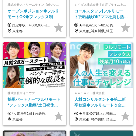
株式会社ストリームライン【ポジションマッチ登録】
ミイダス株式会社【東証プライム上場パーソルグループ】
オープンポジション◆フルリ
コールスタッフ[フルリモー
モートOK◆フレックス制
ト]*未経験OK*ママ社員も活躍
中*ブランクOK*全国どこでも
想定年収：4,000,000円 ～ 8,000,000円 月給：288,000円 ～ 570,000円 ※ご経験・能力に応じて決定いたします。 ※上記額にはみなし残業代を含みます。 ※超過分は全額支給いたします。 ※みなし残業代 45,000円 ～ 89,050円／月 ※みなし残業時間 20時間／月 ※試用期間：3ヶ月（試用期間中の待遇に差異はありません） 【固定残業代について】 固定残業20時間分（45,000円～89,050円）を含む ※超過分は別途全額支給
★年収423万〜623万円のモデルあり（想定時間外手当10時間分含む） ★半年に一度ドカンと支給のボーナスあり（半年に1度最大150万円） 月給25万円〜＋各種手当＋インセンティブ ＊リモートワーク手当（4000円/月） ＊リモートワーク一時金（1万5000円） ＊残業手当全額支給 ※経験・スキルにより月給を決定します ※試用期間：2ヵ月あり。期間中の雇用形態・給与・待遇に変更はありません 《頑張りはインセンティブとして還元！》 当社は5段階の評価制度を導入。 半期に1回の評価で最高ランク（5点）を獲得したメンバーには、 150万円のインセンティブを支給！ これが半年に一度のインセンティブとして支給されるため、 成果を出した分だけまとまった収入を得られる仕組みです。 【固定残業代について】 なし（残業代は、実際の労働時間に応じて別途全額支給）
働ける
東京都
東京都_神奈川県_埼玉県_千葉県_大阪府_愛知県_北海道_青森県_岩手県_宮城県_秋田県_山形県_福島県_茨城県_栃木県_群馬県_新潟県_山梨県_長野県_富山県_石川県_福井県_静岡県_岐阜県_三重県_兵庫県_京都府_滋賀県_奈良県_和歌山県_広島県_岡山県_鳥取県_島根県_山口県_徳島県_香川県_愛媛県_高知県_福岡県_熊本県_佐賀県_長崎県_大分県_宮崎県_鹿児島県_沖縄県
株式会社サイヨウブ
ｎｏｔａｒｉ株式会社
採用パートナー*フルリモート
人材コンサルタント◆第二新
*フレックス勤務*土日祝休み*
卒歓迎◆フルリモート＆全国
月給28万円～*産育休取得実績
から勤務OK◆残業月10h以内
*＼賞与年2回！未経験から月給28万円スタート／* ★昇給年12回あり！随時昇給のチャンス ◆月給28万～40万円＋賞与年2回＋各種インセンティブ ※経験・スキルを考慮の上、決定します ※試用期間6ヶ月間あり（期間中は月給26万円～になります。その他待遇等に差異はありません） ※月給には月35時間分の固定残業代含む（月5万4800円/超過分別途支給） ※ほとんどのメンバーが残業ゼロです！フレックスタイム制のため、自分の生活に合わせて調整できます。 ＼希望性で土曜日出勤あり／ お客様より「土曜日に応募者の対応をしてほしい」という ご要望を受けた際に、応募者対応⇒求職者との メッセージのやり取りなど、対応が発生する場合があります。 ※土曜日に出勤いただく場合は ・2時間稼働：4500円 ・4時間稼働：9000円 の給与が発生。勤務時間が4時間超えることは原則ありません。 短期間で高い給与をGETできるチャンスです♪
★月収40万以上も可能！ ★能力・スキル・経験を考慮した年収額を設定します ★年功序列ではなく、チャレンジを評価して給与に反映！ ■月給20万円～40万円＋決算賞与 ※経験・スキルを考慮のうえ決定します ※給与にはみなし残業代40時間分を含む。そのほか詳細に関しては別途面接時にご説明します ※試用期間3ヵ月あり。期間中の雇用形態・条件などに差異はありません
あり*年間休日120日
◆フレックス制
東京都
東京都_神奈川県_埼玉県_千葉県_大阪府_愛知県_北海道_青森県_岩手県_宮城県_秋田県_山形県_福島県_茨城県_栃木県_群馬県_新潟県_山梨県_長野県_富山県_石川県_福井県_静岡県_岐阜県_三重県_兵庫県_京都府_滋賀県_奈良県_和歌山県_広島県_岡山県_鳥取県_島根県_山口県_徳島県_香川県_愛媛県_高知県_福岡県_熊本県_佐賀県_長崎県_大分県_宮崎県_鹿児島県_沖縄県