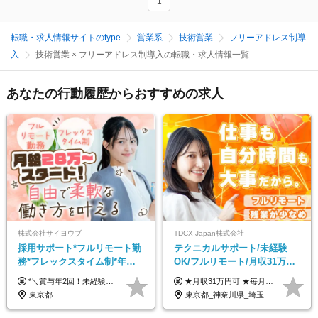
1
転職・求人情報サイトのtype
営業系
技術営業
フリーアドレス制導
入
技術営業 × フリーアドレス制導入の転職・求人情報一覧
あなたの行動履歴からおすすめの求人
株式会社サイヨウブ
TDCX Japan株式会社
採用サポート*フルリモート勤
テクニカルサポート/未経験
務*フレックスタイム制*年休
OK/フルリモート/月収31万円
120日*土日祝休み*残業ほぼな
可/月最大3万のインセンティ
*＼賞与年2回！未経験から月給28万円スタート／* ◆月給28万～40万円＋賞与年2回＋各種インセンティブ ※経験・スキルを考慮の上、決定します ※試用期間6ヶ月間あり（期間中は月給26万円～になります。その他待遇等に差異はありません） ※月給には月35時間分の固定残業代含む（月5万4800円/超過分別途支給） ※ほとんどのメンバーが残業ゼロです！フレックスタイム制のため、自分の生活に合わせて調整できます。 ＼希望性で土曜日出勤あり／ お客様より「土曜日に応募者の対応をしてほしい」という ご要望を受けた際に、応募者対応⇒求職者との メッセージのやり取りなど、対応が発生する場合があります。 ※土曜日に出勤いただく場合は ・2時間稼働：4500円 ・4時間稼働：9000円 の給与が発生。勤務時間が4時間超えることは原則ありません。 短期間で高い給与をGETできるチャンスです♪
★月収31万円可 ★毎月「最大3万円」のインセンティブあり 月給266,228円～＋スキル手当（15,000円）＋インセンティブ（月最大3万円） ※月給例（月額最大額）：281,228 円＋残業代発生分 インセンティブを最大まで取得できた場合は、月額最大額：311,228円＋残業代発生分 となります ※経験・スキルなどを考慮し決定します ※残業代は1分単位で支給 ※試用期間3ヵ月あり（契約社員期間も給与・待遇に変更なし） ※インセンティブは効率性、顧客満足、勤怠状況等の結果により毎月金額が決定されます。 ＼”頑張り”はインセンティブで還元！／ 入社3ヶ月目から、目標数字やKPI、勤怠状況、お客様アンケートなどをもとに評価をスタート。 最短4ヶ月目にはインセンティブの支給も可能です！
し*育児中社員8割以上
ブ支給/平均年齢33歳
東京都
東京都_神奈川県_埼玉県_千葉県_大阪府_愛知県_北海道_青森県_岩手県_宮城県_秋田県_山形県_福島県_茨城県_栃木県_群馬県_新潟県_山梨県_長野県_富山県_石川県_福井県_静岡県_岐阜県_三重県_兵庫県_京都府_滋賀県_奈良県_和歌山県_広島県_岡山県_鳥取県_島根県_山口県_徳島県_香川県_愛媛県_高知県_福岡県_熊本県_佐賀県_長崎県_大分県_宮崎県_鹿児島県_沖縄県