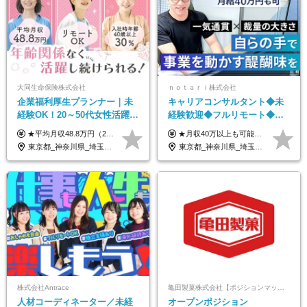
大同生命保険株式会社
ｎｏｔａｒｉ株式会社
企業福利厚生プランナー｜未
キャリアコンサルタント◆未
経験OK！20～50代女性活躍｜
経験歓迎◆フルリモート◆フ
リモートOK｜平均月収48.8万
レックス制◆10時出勤・16時
★平均月収48.8万円（2025年度実績） ★安心の固定給＋賞与年2回＋インセンティブ！手当も充実 月給21万円～23万円＋諸手当＋インセンティブ＋賞与年2回 ※給与は年間平均の税込定例給与です。賞与は含みません。 ※約3週間の研修期間中は日当8000円を支給いたします。 ※試用期間6ヵ月あり（期間中の条件変更なし） ◆東京・神奈川・千葉・埼玉・愛知（一部）・京都・大阪・兵庫（一部）：月給23万円以上 ◆静岡（一部）・三重・岐阜：月給22万円以上 ◆上記以外の地域：月給21万円以上
★月収40万以上も可能！ ★能力・スキル・経験を考慮した年収額を設定します ■月給20万円～40万円＋決算賞与 ※経験・スキルを考慮のうえ決定します ※給与にはみなし残業代40時間分を含む。そのほか詳細に関しては別途面接時にご説明します ※試用期間3ヵ月あり。期間中の雇用形態・条件などに差異はありません
｜子育て＆介護支援◎
退勤も可◆残業月10時間以内
東京都_神奈川県_埼玉県_千葉県_大阪府_愛知県_北海道_青森県_岩手県_宮城県_秋田県_山形県_福島県_茨城県_栃木県_群馬県_新潟県_山梨県_長野県_富山県_石川県_福井県_静岡県_岐阜県_三重県_兵庫県_京都府_滋賀県_奈良県_和歌山県_広島県_岡山県_鳥取県_島根県_山口県_徳島県_香川県_愛媛県_高知県_福岡県_熊本県_佐賀県_長崎県_大分県_宮崎県_鹿児島県_沖縄県
東京都_神奈川県_埼玉県_千葉県_大阪府_愛知県_北海道_青森県_岩手県_宮城県_秋田県_山形県_福島県_茨城県_栃木県_群馬県_新潟県_山梨県_長野県_富山県_石川県_福井県_静岡県_岐阜県_三重県_兵庫県_京都府_滋賀県_奈良県_和歌山県_広島県_岡山県_鳥取県_島根県_山口県_徳島県_香川県_愛媛県_高知県_福岡県_熊本県_佐賀県_長崎県_大分県_宮崎県_鹿児島県_沖縄県
株式会社Antrace
亀田製菓株式会社【ポジションマッチ登録】
人材コーディネーター／未経
オープンポジション