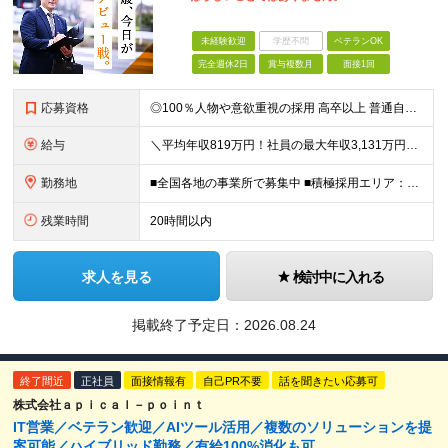
未経験歓迎
学歴不問
ベテランOK
完全週休2日
賞与複数月
面接1回
応募資格
◎100％人物や意欲重視の採用 高卒以上 普通自動車第一種運転免許取得者（AT限定可） ★職歴は全く問いません！ 前向きにコツコツと向き合える方であれば結果がついてくるお仕事です。 現職・無職、正社
給与
＼平均年収819万円！社員の最大年収3,131万円／ ＼2人に1人が年収700万円以上／ ＼5人に1人が年収1,000万円以上！／ 固定給だけで、年収524万円も可能！ インセンティブだけでなく固定給
勤務地
■全国各地の事業所で募集中 ■積極採用エリア：東京・神奈川・埼玉・千葉・愛知 ※希望の勤務地で働ける！通勤可能な事業所を選定していきます ※地元に戻って働きたいUターン希望者も歓迎します！ ※社用車を
残業時間
20時間以内
求人を見る
検討中に入れる
掲載終了予定日：
2026.08.24
終了間近
正社員
面接情報有
自己PR不要
話を聞きたい応募可
株式会社ａｐｉｃａｌ－ｐｏｉｎｔ
IT営業／ベテラン歓迎／AIツール活用／複数のソリューションを提
案可能／ハイブリッド勤務／有給100%消化も可