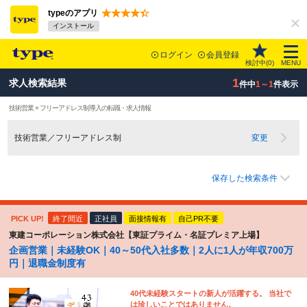
typeのアプリ
インストール
ログイン
会員登録
検討中(
0
)
MENU
1
求人検索結果
件中
1～1
件表示
技術営業 × フリーアドレス制導入の転職・求人情報
技術営業／フリーアドレス制
変更
保存した検索条件
PICK UP!
終了間近
正社員
面接情報有
自己PR不要
東建コーポレーション株式会社【東証プライム・名証プレミア上場】
企画営業｜未経験OK｜40～50代入社多数｜2人に1人が年収700万
円｜退職金制度有
40代未経験スタートの新人が活躍する。 当社で
は珍しいことではありません。