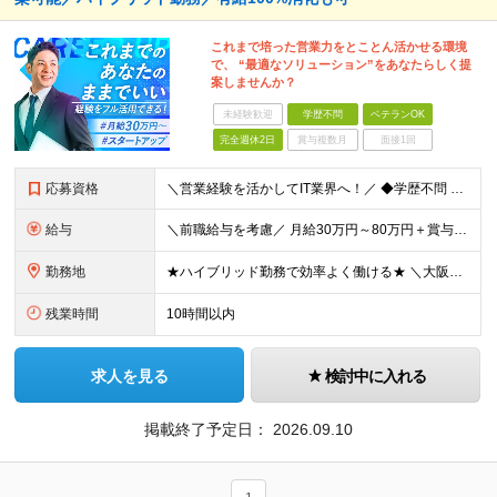
これまで培った営業力をとことん活かせる環境
で、 “最適なソリューション”をあなたらしく提
案しませんか？
未経験歓迎
学歴不問
ベテランOK
完全週休2日
賞与複数月
面接1回
応募資格
＼営業経験を活かしてIT業界へ！／ ◆学歴不問 ◆何らかの法人営業経験をお持ちの方（業界不問） ＜こんな方をお待ちしております！＞ ◎「決まった商材・トーク」ではなく、自分で売り方を考えたい方 ◎営
給与
＼前職給与を考慮／ 月給30万円～80万円＋賞与（業績による） ※スキルや経験により決定いたします ※固定残業代（月30時間分／5万5102円～）を含みます。超過分は別途支給いたします ※試用期間6
勤務地
★ハイブリッド勤務で効率よく働ける★ ＼大阪本社募集！北浜駅より徒歩1分の好アクセスオフィス／ 【本社】 大阪府大阪市中央区高麗橋2-2-7 東栄ビル403 (変更の範囲)上記を除く当社関連勤務地
残業時間
10時間以内
求人を見る
検討中に入れる
掲載終了予定日：
2026.09.10