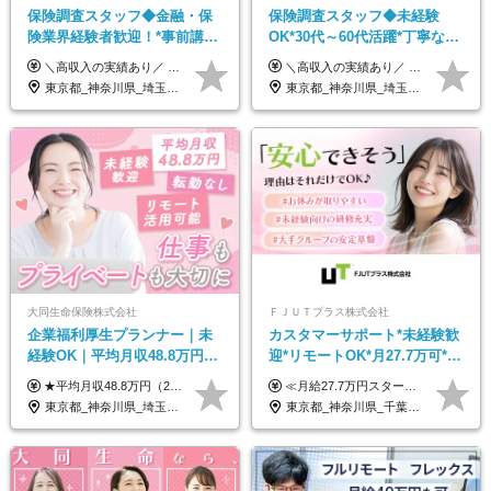
保険調査スタッフ◆金融・保
保険調査スタッフ◆未経験
険業界経験者歓迎！*事前講習
OK*30代～60代活躍*丁寧な講
あり*30代～60代活躍*調査は
習・サポートあり*原則直行直
＼高収入の実績あり／ なかには年収1000万円を超える方もいらっしゃいます！ 【完全出来高報酬制】 ★仕事に慣れるまで収入をサポート 1か月目：報酬が通常の2倍 2か月目：報酬が通常の1.5倍 ※災害に関する業務については、収入サポートの対象外 ※試用期間はありません ＊＊＊業務報酬の例＊＊＊ ・事故原因調査（4箇所確認）…1万5000円～ ・有無責／不正請求疑義調査（自動車案件）…2万円～ ・医療調査（1箇所確認）…1万7000円～ ・書類取付（1箇所訪問）…3000円～ ※上記は目安になります ※実際の報酬は業務報酬に応じた個々のスキル・実績を加味したものになります
＼高収入の実績あり／ なかには年収1000万円を超えるスペシャリストもいらっしゃいます！ 【完全出来高報酬制】 ★仕事に慣れるまで収入をサポート 1か月目：報酬が通常の2倍 2か月目：報酬が通常の1.5倍 ※災害に関する業務については、収入サポートの対象外 ※試用期間はありません ＊＊＊業務報酬の例＊＊＊ ・事故原因調査（4箇所確認）…1万5000円～ ・有無責／不正請求疑義調査（自動車案件）…2万円～ ・医療調査（1箇所確認）…1万7000円～ ・書類取付（1箇所訪問）…3000円～ ※上記は目安になります ※実際の報酬は業務報酬に応じた個々のスキル・実績を加味したものになります
原則直行直帰*高収入可
帰／全国募集・業務委託
東京都_神奈川県_埼玉県_千葉県_大阪府_愛知県_北海道_青森県_岩手県_宮城県_秋田県_山形県_福島県_茨城県_栃木県_群馬県_新潟県_山梨県_長野県_富山県_石川県_福井県_静岡県_岐阜県_三重県_兵庫県_京都府_滋賀県_奈良県_和歌山県_広島県_岡山県_鳥取県_島根県_山口県_徳島県_香川県_愛媛県_高知県_福岡県_熊本県_佐賀県_長崎県_大分県_宮崎県_鹿児島県_沖縄県
東京都_神奈川県_埼玉県_千葉県_大阪府_愛知県_北海道_青森県_岩手県_宮城県_秋田県_山形県_福島県_茨城県_栃木県_群馬県_新潟県_山梨県_長野県_富山県_石川県_福井県_静岡県_岐阜県_三重県_兵庫県_京都府_滋賀県_奈良県_和歌山県_広島県_岡山県_鳥取県_島根県_山口県_徳島県_香川県_愛媛県_高知県_福岡県_熊本県_佐賀県_長崎県_大分県_宮崎県_鹿児島県_沖縄県
大同生命保険株式会社
ＦＪＵＴプラス株式会社
企業福利厚生プランナー｜未
カスタマーサポート*未経験歓
経験OK｜平均月収48.8万円｜
迎*リモートOK*月27.7万可*賞
リモートOK｜残業ほぼなし｜
与年2回*転勤なし*連休
★平均月収48.8万円（2025年度実績） ★安心の固定給＋賞与年2回＋インセンティブ！手当も充実 月給21万円～23万円＋諸手当＋インセンティブ＋賞与年2回 ※給与は年間平均の税込定例給与です。賞与は含みません。 ※約3週間の研修期間中は日当8000円を支給いたします。 ※試用期間6ヵ月あり（期間中の条件変更なし） ◆東京・神奈川・千葉・埼玉・愛知（一部）・京都・大阪・兵庫（一部）：月給23万円以上 ◆静岡（一部）・三重・岐阜：月給22万円以上 ◆上記以外の地域：月給21万円以上
≪月給27.7万円スタートも可／賞与年2回≫ ■月給21万円～27.7万円＋各種手当＋賞与年2回 ※給与は勤務地に応じて変更します ※年齢や経験・スキルなどを考慮して決定します ※時間外手当は全額支給 ※上記は初年度の月給となります ※試用期間3ヶ月（その他待遇に差異はありません） 【固定残業代について】 なし（残業代は、実際の労働時間に応じて別途全額支給）
転勤なし｜女性活躍中
OK/ZE010232
東京都_神奈川県_埼玉県_千葉県_大阪府_愛知県_北海道_青森県_岩手県_宮城県_秋田県_山形県_福島県_茨城県_栃木県_群馬県_新潟県_山梨県_長野県_富山県_石川県_福井県_静岡県_岐阜県_三重県_兵庫県_京都府_滋賀県_奈良県_和歌山県_広島県_岡山県_鳥取県_島根県_山口県_徳島県_香川県_愛媛県_高知県_福岡県_熊本県_佐賀県_長崎県_大分県_宮崎県_鹿児島県_沖縄県
東京都_神奈川県_千葉県_大阪府_愛知県_北海道_長野県_石川県_広島県_福岡県