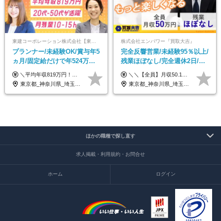
東建コーポレーション株式会社【東証プライム・名証プレミア上場】
株式会社エンパワー『買取大吉』
プランナー/未経験OK/賞与年5
完全反響営業/未経験95％以上/
ヵ月/固定給だけで年524万円
残業ほぼなし/完全週休2日/月
可能/二人に一人が年収700万
収50万円スタート！/賞与年2
＼平均年収819万円！社員の最大年収3,131万円／ ＼2人に1人が年収700万円以上／ ＼5人に1人が年収1,000万円以上！／ 固定給だけで、年収524万円も可能！ インセンティブだけでなく固定給でもしっかり稼げる仕組みです！ 【入社初年度】 年収400万～550万円＋インセンティブ →月給26万3,000円～29万5,600円＋賞与年2回（基本給×約5ヵ月分※前年度実績）＋インセンティブ＋各種手当 【インセンティブ】 1物件着工で目安80万～200万円 ※建物の契約金額実績によります 【各種手当】 ・都市手当…月1万円～3万円（首都圏・東海圏・関西圏で弊社指定の事業所に勤務する方が対象） ・家族手当…配偶者：月1万円、子供1名につき：月5千円 ・資格手当…FP資格1級：月1万円、2級：月5千円、3級：月3千円 ・役職手当…昇進欄に詳細記載（主任補：月5千円→主任：月1万円…） 【その他】 ※上記月給には、固定残業代【47時間分（7万3,800円以上）】が含まれます ※月平均残業時間は14時間と少なめです（2023年度） ※固定残業代の時間数を超える時間外労働は追加で支給 但し、時間数を超える時間外労働が発生する場合もあります（特別条項付き協定締結済）
＼＼【全員】月収50.1万円保証！／／ 月給30.1万円＋インセン＋特別手当20万円(半年間)＋賞与 ※経験者は優遇いたします（研修も免除の場合有） ※固定残業代:7万4000円以上/月45時間分を含む ※固定残業代は残業がない場合も支給し、超過分は別途支給します ■入社後5日間研修を実施 研修中のテスト（ロープレ、商材知識）合格で研修生卒業となり翌月からインセンティブの対象に。 ロープレは細かな評価基準があり、顧客満足度をキープするため非常に重要なテストです。 ※4カ月目以降も不合格の場合、月給28.3万円／1カ月以内合格率100％ ＜平均年収＞ ◆一般メンバー ：625万円 ◆店長（管理職）：1178万円 ◆マネージャー ：4160万円
円/休めて稼げる
回
東京都_神奈川県_埼玉県_千葉県_大阪府_愛知県_宮城県_茨城県_栃木県_群馬県_静岡県_兵庫県_京都府_福岡県
東京都_神奈川県_埼玉県_千葉県_大阪府_愛知県_北海道_青森県_岩手県_宮城県_秋田県_山形県_福島県_茨城県_栃木県_群馬県_新潟県_山梨県_長野県_富山県_石川県_福井県_静岡県_岐阜県_三重県_兵庫県_京都府_滋賀県_奈良県_和歌山県_広島県_岡山県_鳥取県_島根県_山口県_徳島県_香川県_愛媛県_高知県_福岡県_熊本県_佐賀県_長崎県_大分県_宮崎県_鹿児島県_沖縄県
ほかの職種で探し直す
求人掲載・利用規約・お問合せ
ホーム
ログイン