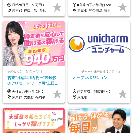
クス可｜残業月平均10h以下｜
円/4人に1人が年収1000万円超
月給35万円～50万円＋交通費 ◎経験やスキルを考慮し、最大限優遇します ◎上記月給は固定残業代月40時間分(月10万9,375～)を含みます。残業時間が超過した場合はその分追加支給します ◎試用期間6カ月あり(給与や待遇は同じです)
■営業の平均年収は720万円！ ■4人に1人が年収1000万円超え 月給27万円～100万円+インセンティブ(平均月20～40万円程) ＜インセンティブ制度について＞ 当社では創業以来、頑張ったらその分稼げる環境づくりに注力。カウンセラー部署では、個人の成約金額・チームの成果・事業部の売上利益を掛け合わせる新しいインセンティブ制度を導入しました。あなたの頑張り次第で毎月高インセンティブが実現できる体制です！ ※上記金額には固定残業代（35,500円以上～・30時間分）が含まれます。時間超過分は追加支給します。 ※試用期間3か月あり。研修期間3か月中は、月給25万円～30万円になります。(固定残業代：35,500円～・23h分を含む) ※インセンティブの一部は、研修期間中から支給されます。その他待遇の差異はありません。
事業立ち上げメンバー
え/成約率90％
東京都_神奈川県_埼玉県_千葉県_大阪府_愛知県_北海道_青森県_岩手県_宮城県_秋田県_山形県_福島県_茨城県_栃木県_群馬県_新潟県_山梨県_長野県_富山県_石川県_福井県_静岡県_岐阜県_三重県_兵庫県_京都府_滋賀県_奈良県_和歌山県_広島県_岡山県_鳥取県_島根県_山口県_徳島県_香川県_愛媛県_高知県_福岡県_熊本県_佐賀県_長崎県_大分県_宮崎県_鹿児島県_沖縄県
東京都_神奈川県_埼玉県_千葉県_大阪府_愛知県_北海道_宮城県_栃木県_群馬県_静岡県_兵庫県_京都府_岡山県_熊本県
株式会社さくらインベスト
ユニ・チャーム株式会社【ポジションマッチ登録】
営業*月給35.8万円～*未経験
オープンポジション
OK*リモートワーク可*土日祝
休み*年休123日以上*転職者全
★社員の平均年収940万円（※2025年11月時点） ★転職者は全員収入アップを実現 ★入社半年で昇給した実績あり！ 【営業未経験】 月給35万8,000円～（固定残業代含む）＋インセンティブ ＋賞与年2回 【管理職候補】 月給40万円～100万円＋インセンティブ＋賞与年2回 ※固定残業代は、時間外労働の有無にかかわらず月25時間分（月5万8,000円～）を支給します。 ※上記を超える時間外労働分は、別途追加で支給します。 ＼月給額が高い理由について／ 当社が扱うのは、1件あたり100万円以上となる高単価な金融商品です。 そのため月給ベースも高く設定して社員に還元しています。 ＜試用期間中の給与＞※営業未経験の方 試用期間2カ月あり。 月給25万円＋営業手当5万円（資格取得後より日割り支給） ※残業代は別途全額支給します。 ※その他の待遇に差異はありません。 ★時短勤務も可能です ・7時間勤務：月給26万2,500円～＋インセンティブ＋賞与（年2回） ・6時間勤務：月給24万円～＋インセンティブ＋賞与（年2回） （時短勤務例）9:00-16:00、10:00-17:00など
想定年収：450万円～650万円 ※経験・能力を考慮の上、規定により優遇いたします ※試用期間6ヵ月（その間の給与・待遇に変動はありません）
員が収入UP
東京都_大阪府_福岡県
東京都