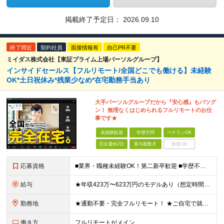
掲載終了予定日：
2026.09.10
終了間近
契約社員
面接情報有
自己PR不要
ミイダス株式会社【東証プライム上場パーソルグループ】
インサイドセールス【フルリモート/全国どこでも働ける】未経験
OK*土日祝休み*残業少なめ*在宅勤務手当あり
大手パーソルグループだから『安心感』もバツグ
ン！ 無理なくはじめられるフルリモートのお仕
事です★
未経験歓迎
学歴不問
ベテランOK
完全週休2日
賞与複数月
面接1回
応募資格
■業界・職種未経験OK！第二新卒歓迎 ■学歴不問 ■営業や販売サービス業・カスタマーサポートなど、顧客折衝経験をお持ちの方 ＜契約更新あり＞ 初回2ヵ月、2回目3ヵ月、3回目以降6ヵ月 ※目標の達
給与
★年収423万〜623万円のモデルあり（想定時間外手当10時間分含む） ★半年に一度ドカンと支給のボーナスあり（半年に1度最大150万円） 月給25万円〜＋各種手当＋インセンティブ ＊リモートワーク
勤務地
★通勤不要・完全フルリモート！ ★ご自宅で就業いただきます ……………………………………… 東京都品川区北品川5-1-18 住友不動産大崎ツインビル東館 ┗JR山手線・埼京線・湘南新宿ライン・りんかい
働き方
フルリモートがメイン