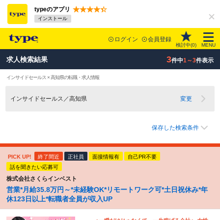
typeのアプリ
インストール
ログイン
会員登録
検討中(
0
)
MENU
3
求人検索結果
件中
1～3
件表示
インサイドセールス × 高知県の転職・求人情報
インサイドセールス／高知県
変更
保存した検索条件
PICK UP!
終了間近
正社員
面接情報有
自己PR不要
話を聞きたい応募可
株式会社さくらインベスト
営業*月給35.8万円～*未経験OK*リモートワーク可*土日祝休み*年
休123日以上*転職者全員が収入UP