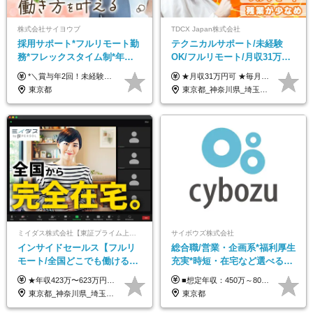
株式会社サイヨウブ
TDCX Japan株式会社
採用サポート*フルリモート勤
テクニカルサポート/未経験
務*フレックスタイム制*年休
OK/フルリモート/月収31万円
120日*土日祝休み*残業ほぼな
可/月最大3万のインセンティ
*＼賞与年2回！未経験から月給28万円スタート／* ◆月給28万～40万円＋賞与年2回＋各種インセンティブ ※経験・スキルを考慮の上、決定します ※試用期間6ヶ月間あり（期間中は月給26万円～になります。その他待遇等に差異はありません） ※月給には月35時間分の固定残業代含む（月5万4800円/超過分別途支給） ※ほとんどのメンバーが残業ゼロです！フレックスタイム制のため、自分の生活に合わせて調整できます。 ＼希望性で土曜日出勤あり／ お客様より「土曜日に応募者の対応をしてほしい」という ご要望を受けた際に、応募者対応⇒求職者との メッセージのやり取りなど、対応が発生する場合があります。 ※土曜日に出勤いただく場合は ・2時間稼働：4500円 ・4時間稼働：9000円 の給与が発生。勤務時間が4時間超えることは原則ありません。 短期間で高い給与をGETできるチャンスです♪
★月収31万円可 ★毎月「最大3万円」のインセンティブあり 月給266,228円～＋スキル手当（15,000円）＋インセンティブ（月最大3万円） ※月給例（月額最大額）：281,228 円＋残業代発生分 インセンティブを最大まで取得できた場合は、月額最大額：311,228円＋残業代発生分 となります ※経験・スキルなどを考慮し決定します ※残業代は1分単位で支給 ※試用期間3ヵ月あり（契約社員期間も給与・待遇に変更なし） ※インセンティブは効率性、顧客満足、勤怠状況等の結果により毎月金額が決定されます。 ＼”頑張り”はインセンティブで還元！／ 入社3ヶ月目から、目標数字やKPI、勤怠状況、お客様アンケートなどをもとに評価をスタート。 最短4ヶ月目にはインセンティブの支給も可能です！
し*育児中社員8割以上
ブ支給/平均年齢33歳
東京都
東京都_神奈川県_埼玉県_千葉県_大阪府_愛知県_北海道_青森県_岩手県_宮城県_秋田県_山形県_福島県_茨城県_栃木県_群馬県_新潟県_山梨県_長野県_富山県_石川県_福井県_静岡県_岐阜県_三重県_兵庫県_京都府_滋賀県_奈良県_和歌山県_広島県_岡山県_鳥取県_島根県_山口県_徳島県_香川県_愛媛県_高知県_福岡県_熊本県_佐賀県_長崎県_大分県_宮崎県_鹿児島県_沖縄県
ミイダス株式会社【東証プライム上場パーソルグループ】
サイボウズ株式会社
インサイドセールス【フルリ
総合職/営業・企画系*福利厚生
モート/全国どこでも働ける】
充実*時短・在宅など選べる働
未経験OK*土日祝休み*残業少
き方*賞与年2回
★年収423万〜623万円のモデルあり（想定時間外手当10時間分含む） ★半年に一度ドカンと支給のボーナスあり（半年に1度最大150万円） 月給25万円〜＋各種手当＋インセンティブ ＊リモートワーク手当（4000円/月） ＊リモートワーク一時金（1万5000円） ＊残業手当全額支給 ※経験・スキルにより月給を決定します ※試用期間：2ヵ月あり。期間中の雇用形態・給与・待遇に変更はありません 《頑張りはインセンティブとして還元！》 当社は5段階の評価制度を導入。 半期に1回の評価で最高ランク（5点）を獲得したメンバーには、 150万円のインセンティブを支給！ これが半年に一度のインセンティブとして支給されるため、 成果を出した分だけまとまった収入を得られる仕組みです。 【固定残業代について】 なし（残業代は、実際の労働時間に応じて別途全額支給）
■想定年収：450万～800万円（基本給12ヶ月分＋賞与2ヶ月分） ※上記想定年収はフルタイムの働き方を想定しています。 それ以外の働き方（勤務日数、時短、固定残業時間数の変更など）の場合 上記想定年収の支給を確約するものではありません ※賞与は全社の業績に応じて変動の可能性があります ※ご経験・スキルを考慮のうえ、当社規定により優遇します （試用期間3ヶ月有/給与・待遇に差異なし） ■昇給年1回 ■賞与年2回（2月・8月）
なめ*在宅勤務手当あり
東京都_神奈川県_埼玉県_千葉県_大阪府_愛知県_北海道_青森県_岩手県_宮城県_秋田県_山形県_福島県_茨城県_栃木県_群馬県_新潟県_山梨県_長野県_富山県_石川県_福井県_静岡県_岐阜県_三重県_兵庫県_京都府_滋賀県_奈良県_和歌山県_広島県_岡山県_鳥取県_島根県_山口県_徳島県_香川県_愛媛県_高知県_福岡県_熊本県_佐賀県_長崎県_大分県_宮崎県_鹿児島県_沖縄県
東京都