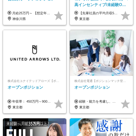
高インセンティブ/未経験OK/
残業なし/4,50代も活躍/ブラン
月給25万円～ 【想定年収】 400万円～1000万円（残業代及び諸手当込） ※ご経験、前年収、ご年齢に応じて決定します。
【先輩社員の平均月収50万円】 月給30万円以上+インセンティブ+その他手当 ※経験・スキルを考慮の上で給与を決定します ※上記には5万円（月20時間分）のみなし残業代と一律手当（営業手当4万円、能力評価手当4万円）を含みます ※上記を超える残業代は別途全額支給します ※試用期間：3ヶ月あり（試用期間中の待遇に差異なし）
ク可/面接1回
神奈川県
東京都
株式会社ユナイテッドアローズ【ポジションマッチ登録】
株式会社電通【ポジションマッチ登録】
オープンポジション
オープンポジション
年収帯： 450万円～900万円 ※経験・スキルを考慮の上、決定します。
経験・能力を考慮し、当社規定により決定します。 ▼参考情報 ------------ 年収イメージ：500万～1500万
東京都
東京都