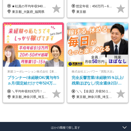
休み*年休123日以上*転職者全
★社員の平均年収940万円（※2025年11月時点） ★転職者は全員収入アップを実現 ★入社半年で昇給した実績あり！ 【営業未経験】 月給35万8,000円～（固定残業代含む）＋インセンティブ ＋賞与年2回 【管理職候補】 月給40万円～100万円＋インセンティブ＋賞与年2回 ※固定残業代は、時間外労働の有無にかかわらず月25時間分（月5万8,000円～）を支給します。 ※上記を超える時間外労働分は、別途追加で支給します。 ＼月給額が高い理由について／ 当社が扱うのは、1件あたり100万円以上となる高単価な金融商品です。 そのため月給ベースも高く設定して社員に還元しています。 ＜試用期間中の給与＞※営業未経験の方 試用期間2カ月あり。 月給25万円＋営業手当5万円（資格取得後より日割り支給） ※残業代は別途全額支給します。 ※その他の待遇に差異はありません。 ★時短勤務も可能です ・7時間勤務：月給26万2,500円～＋インセンティブ＋賞与（年2回） ・6時間勤務：月給24万円～＋インセンティブ＋賞与（年2回） （時短勤務例）9:00-16:00、10:00-17:00など
想定年収：450万円～650万円 ※経験・能力を考慮の上、規定により優遇いたします ※試用期間6ヵ月（その間の給与・待遇に変動はありません）
員が収入UP
東京都_大阪府_福岡県
東京都
東建コーポレーション株式会社【東証プライム・名証プレミア上場】
株式会社エンパワー『買取大吉』
プランナー/未経験OK/賞与年5
完全反響営業/未経験95％以上/
ヵ月/固定給だけで年524万円
残業ほぼなし/完全週休2日/月
可能/二人に一人が年収700万
収50万円スタート！/賞与年2
＼平均年収819万円！社員の最大年収3,131万円／ ＼2人に1人が年収700万円以上／ ＼5人に1人が年収1,000万円以上！／ 固定給だけで、年収524万円も可能！ インセンティブだけでなく固定給でもしっかり稼げる仕組みです！ 【入社初年度】 年収400万～550万円＋インセンティブ →月給26万3,000円～29万5,600円＋賞与年2回（基本給×約5ヵ月分※前年度実績）＋インセンティブ＋各種手当 【インセンティブ】 1物件着工で目安80万～200万円 ※建物の契約金額実績によります 【各種手当】 ・都市手当…月1万円～3万円（首都圏・東海圏・関西圏で弊社指定の事業所に勤務する方が対象） ・家族手当…配偶者：月1万円、子供1名につき：月5千円 ・資格手当…FP資格1級：月1万円、2級：月5千円、3級：月3千円 ・役職手当…昇進欄に詳細記載（主任補：月5千円→主任：月1万円…） 【その他】 ※上記月給には、固定残業代【47時間分（7万3,800円以上）】が含まれます ※月平均残業時間は14時間と少なめです（2023年度） ※固定残業代の時間数を超える時間外労働は追加で支給 但し、時間数を超える時間外労働が発生する場合もあります（特別条項付き協定締結済）
＼＼【全員】月収50.1万円保証！／／ 月給30.1万円＋インセン＋特別手当20万円(半年間)＋賞与 ※経験者は優遇いたします（研修も免除の場合有） ※固定残業代:7万4000円以上/月45時間分を含む ※固定残業代は残業がない場合も支給し、超過分は別途支給します ■入社後5日間研修を実施 研修中のテスト（ロープレ、商材知識）合格で研修生卒業となり翌月からインセンティブの対象に。 ロープレは細かな評価基準があり、顧客満足度をキープするため非常に重要なテストです。 ※4カ月目以降も不合格の場合、月給28.3万円／1カ月以内合格率100％ ＜平均年収＞ ◆一般メンバー ：625万円 ◆店長（管理職）：1178万円 ◆マネージャー ：4160万円
円/休めて稼げる
回
東京都_神奈川県_埼玉県_千葉県_大阪府_愛知県_宮城県_茨城県_栃木県_群馬県_静岡県_兵庫県_京都府_福岡県
東京都_神奈川県_埼玉県_千葉県_大阪府_愛知県_北海道_青森県_岩手県_宮城県_秋田県_山形県_福島県_茨城県_栃木県_群馬県_新潟県_山梨県_長野県_富山県_石川県_福井県_静岡県_岐阜県_三重県_兵庫県_京都府_滋賀県_奈良県_和歌山県_広島県_岡山県_鳥取県_島根県_山口県_徳島県_香川県_愛媛県_高知県_福岡県_熊本県_佐賀県_長崎県_大分県_宮崎県_鹿児島県_沖縄県
ほかの職種で探し直す