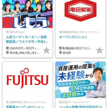
株式会社Antrace
亀田製菓株式会社【ポジションマッチ登録】
人材コーディネーター／未経
オープンポジション
験歓迎／フルリモ可／年休127
日／おしゃれ自由／海外研修
月給25万円～35万円＋インセンティブ 未経験者：月給25万円～＋インセンティブ 経験者：月給35万円～＋インセンティブ （※経験者は営業経験5年以上の方を想定） ※経験・スキルなどを考慮のうえ、決定します ※時間外手当は別途全額支給します
配属組織や担当プロジェクトにより異なります。 想定年収：400万円～1000万円 ※ご経験やスキルに応じて決定します。 ※上記想定年収はあくまでも目安の金額であり、 選考を通じて上下する可能性があります。
年10回／美容・サウナ割あり
東京都_神奈川県_埼玉県_千葉県_大阪府_愛知県_北海道_青森県_岩手県_宮城県_秋田県_山形県_福島県_茨城県_栃木県_群馬県_新潟県_山梨県_長野県_富山県_石川県_福井県_静岡県_岐阜県_三重県_兵庫県_京都府_滋賀県_奈良県_和歌山県_広島県_岡山県_鳥取県_島根県_山口県_徳島県_香川県_愛媛県_高知県_福岡県_熊本県_佐賀県_長崎県_大分県_宮崎県_鹿児島県_沖縄県
新潟県
富士通株式会社【ポジションマッチ登録】
株式会社イーエムグループ
営業系オープンポジション
コンサル営業/平均月収50万〜/