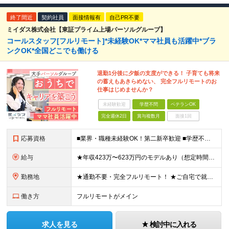
終了間近
契約社員
面接情報有
自己PR不要
ミイダス株式会社【東証プライム上場パーソルグループ】
コールスタッフ[フルリモート]*未経験OK*ママ社員も活躍中*ブラ
ンクOK*全国どこでも働ける
退勤1分後に夕飯の支度ができる！ 子育ても将来
の蓄えもあきらめない、 完全フルリモートのお
仕事はじめませんか？
未経験歓迎
学歴不問
ベテランOK
完全週休2日
賞与複数月
面接1回
応募資格
■業界・職種未経験OK！第二新卒歓迎 ■学歴不問 ■営業や販売サービス業・カスタマーサポートなど、顧客折衝経験をお持ちの方 ＜契約更新あり＞ 初回2ヵ月、2回目3ヵ月、3回目以降6ヵ月 ※目標の達
給与
★年収423万〜623万円のモデルあり（想定時間外手当10時間分含む） ★半年に一度ドカンと支給のボーナスあり（半年に1度最大150万円） 月給25万円〜＋各種手当＋インセンティブ ＊リモートワーク
勤務地
★通勤不要・完全フルリモート！ ★ご自宅で就業いただきます ……………………………………… 東京都品川区北品川5-1-18 住友不動産大崎ツインビル東館 ┗JR山手線・埼京線・湘南新宿ライン・りんかい
働き方
フルリモートがメイン
求人を見る
検討中に入れる