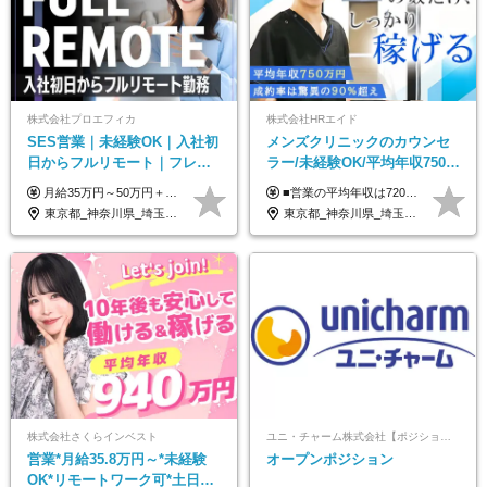
株式会社プロエフィカ
株式会社HRエイド
SES営業｜未経験OK｜入社初
メンズクリニックのカウンセ
日からフルリモート｜フレッ
ラー/未経験OK/平均年収750万
クス可｜残業月平均10h以下｜
円/4人に1人が年収1000万円超
月給35万円～50万円＋交通費 ◎経験やスキルを考慮し、最大限優遇します ◎上記月給は固定残業代月40時間分(月10万9,375～)を含みます。残業時間が超過した場合はその分追加支給します ◎試用期間6カ月あり(給与や待遇は同じです)
■営業の平均年収は720万円！ ■4人に1人が年収1000万円超え 月給27万円～100万円+インセンティブ(平均月20～40万円程) ＜インセンティブ制度について＞ 当社では創業以来、頑張ったらその分稼げる環境づくりに注力。カウンセラー部署では、個人の成約金額・チームの成果・事業部の売上利益を掛け合わせる新しいインセンティブ制度を導入しました。あなたの頑張り次第で毎月高インセンティブが実現できる体制です！ ※上記金額には固定残業代（35,500円以上～・30時間分）が含まれます。時間超過分は追加支給します。 ※試用期間3か月あり。研修期間3か月中は、月給25万円～30万円になります。(固定残業代：35,500円～・23h分を含む) ※インセンティブの一部は、研修期間中から支給されます。その他待遇の差異はありません。
事業立ち上げメンバー
え/成約率90％
東京都_神奈川県_埼玉県_千葉県_大阪府_愛知県_北海道_青森県_岩手県_宮城県_秋田県_山形県_福島県_茨城県_栃木県_群馬県_新潟県_山梨県_長野県_富山県_石川県_福井県_静岡県_岐阜県_三重県_兵庫県_京都府_滋賀県_奈良県_和歌山県_広島県_岡山県_鳥取県_島根県_山口県_徳島県_香川県_愛媛県_高知県_福岡県_熊本県_佐賀県_長崎県_大分県_宮崎県_鹿児島県_沖縄県
東京都_神奈川県_埼玉県_千葉県_大阪府_愛知県_北海道_宮城県_栃木県_群馬県_静岡県_兵庫県_京都府_岡山県_熊本県
株式会社さくらインベスト
ユニ・チャーム株式会社【ポジションマッチ登録】
営業*月給35.8万円～*未経験
オープンポジション
OK*リモートワーク可*土日祝