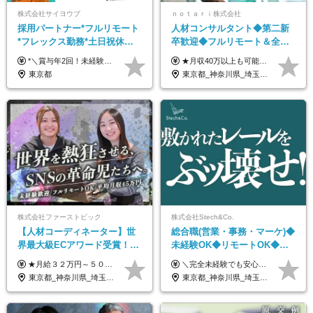
株式会社サイヨウブ
ｎｏｔａｒｉ株式会社
採用パートナー*フルリモート
人材コンサルタント◆第二新
*フレックス勤務*土日祝休み*
卒歓迎◆フルリモート＆全国
月給28万円～*産育休取得実績
から勤務OK◆残業月10h以内
*＼賞与年2回！未経験から月給28万円スタート／* ★昇給年12回あり！随時昇給のチャンス ◆月給28万～40万円＋賞与年2回＋各種インセンティブ ※経験・スキルを考慮の上、決定します ※試用期間6ヶ月間あり（期間中は月給26万円～になります。その他待遇等に差異はありません） ※月給には月35時間分の固定残業代含む（月5万4800円/超過分別途支給） ※ほとんどのメンバーが残業ゼロです！フレックスタイム制のため、自分の生活に合わせて調整できます。 ＼希望性で土曜日出勤あり／ お客様より「土曜日に応募者の対応をしてほしい」という ご要望を受けた際に、応募者対応⇒求職者との メッセージのやり取りなど、対応が発生する場合があります。 ※土曜日に出勤いただく場合は ・2時間稼働：4500円 ・4時間稼働：9000円 の給与が発生。勤務時間が4時間超えることは原則ありません。 短期間で高い給与をGETできるチャンスです♪
★月収40万以上も可能！ ★能力・スキル・経験を考慮した年収額を設定します ★年功序列ではなく、チャレンジを評価して給与に反映！ ■月給20万円～40万円＋決算賞与 ※経験・スキルを考慮のうえ決定します ※給与にはみなし残業代40時間分を含む。そのほか詳細に関しては別途面接時にご説明します ※試用期間3ヵ月あり。期間中の雇用形態・条件などに差異はありません
あり*年間休日120日
◆フレックス制
東京都
東京都_神奈川県_埼玉県_千葉県_大阪府_愛知県_北海道_青森県_岩手県_宮城県_秋田県_山形県_福島県_茨城県_栃木県_群馬県_新潟県_山梨県_長野県_富山県_石川県_福井県_静岡県_岐阜県_三重県_兵庫県_京都府_滋賀県_奈良県_和歌山県_広島県_岡山県_鳥取県_島根県_山口県_徳島県_香川県_愛媛県_高知県_福岡県_熊本県_佐賀県_長崎県_大分県_宮崎県_鹿児島県_沖縄県
株式会社ファーストピック
株式会社Stech&Co.
【人材コーディネーター】世
総合職(営業・事務・マーケ)◆
界最大級ECアワード受賞！フ
未経験OK◆リモートOK◆学
ルリモート／未経験◎／月給
歴不問◆20代活躍中！
★月給３２万円～５０万円＋インセンティブ賞与＋決算賞与★ （30時間の固定残業代、一律月54,750円を含む。超過分は支給） ※経験・スキルを考慮の上、決定 ※昇給：随時あり 【インセンティブについて】 自社サービスを提案し、サービス化した場合、一部の利益をインセンティブとして還元します。 試用期間中（6か月間）は、下記の給与となります。 【一都三県、大阪、名古屋、福岡の方】 月給２４万円～＋役職手当＋インセンティブ賞与 【一都三県以外の関東圏、九州、東北、北海道、その他地域の方】 月給２０万円～＋役職手当＋インセンティブ賞与 ※試用期間6ヶ月 ※試用期間中の待遇・福利厚生に差異はなし
＼完全未経験でも安心して年収UP可能です！／ -------------- 【1】営業 月給25万円～80万円＋賞与 【2】事務 月給21万円～50万円＋賞与 【3】マーケ 月給25万円～80万円＋賞与 ※試用期間3ヶ月間の待遇に変動はありません。 ※みなし残業代(月20時間分29,725円～)を含む。（※超過分は追加支給）
３２万円～／年休１３０日以
東京都_神奈川県_埼玉県_千葉県_大阪府_愛知県_北海道_青森県_岩手県_宮城県_秋田県_山形県_福島県_茨城県_栃木県_群馬県_静岡県_岐阜県_三重県_兵庫県_京都府_滋賀県_奈良県_和歌山県_広島県_岡山県_鳥取県_島根県_山口県_福岡県_熊本県_佐賀県_長崎県_大分県_宮崎県_鹿児島県
東京都_神奈川県_埼玉県_千葉県_大阪府_愛知県_北海道_青森県_岩手県_宮城県_秋田県_山形県_福島県_茨城県_栃木県_群馬県_新潟県_山梨県_長野県_富山県_石川県_福井県_静岡県_岐阜県_三重県_兵庫県_京都府_滋賀県_奈良県_和歌山県_広島県_岡山県_鳥取県_島根県_山口県_徳島県_香川県_愛媛県_高知県_福岡県_熊本県_佐賀県_長崎県_大分県_宮崎県_鹿児島県_沖縄県
上／