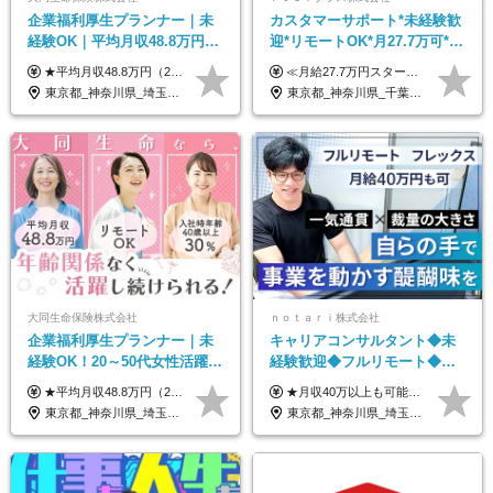
企業福利厚生プランナー｜未
カスタマーサポート*未経験歓
経験OK｜平均月収48.8万円｜
迎*リモートOK*月27.7万可*賞
リモートOK｜残業ほぼなし｜
与年2回*転勤なし*連休
★平均月収48.8万円（2025年度実績） ★安心の固定給＋賞与年2回＋インセンティブ！手当も充実 月給21万円～23万円＋諸手当＋インセンティブ＋賞与年2回 ※給与は年間平均の税込定例給与です。賞与は含みません。 ※約3週間の研修期間中は日当8000円を支給いたします。 ※試用期間6ヵ月あり（期間中の条件変更なし） ◆東京・神奈川・千葉・埼玉・愛知（一部）・京都・大阪・兵庫（一部）：月給23万円以上 ◆静岡（一部）・三重・岐阜：月給22万円以上 ◆上記以外の地域：月給21万円以上
≪月給27.7万円スタートも可／賞与年2回≫ ■月給21万円～27.7万円＋各種手当＋賞与年2回 ※給与は勤務地に応じて変更します ※年齢や経験・スキルなどを考慮して決定します ※時間外手当は全額支給 ※上記は初年度の月給となります ※試用期間3ヶ月（その他待遇に差異はありません） 【固定残業代について】 なし（残業代は、実際の労働時間に応じて別途全額支給）
転勤なし｜女性活躍中
OK/ZE010232
東京都_神奈川県_埼玉県_千葉県_大阪府_愛知県_北海道_青森県_岩手県_宮城県_秋田県_山形県_福島県_茨城県_栃木県_群馬県_新潟県_山梨県_長野県_富山県_石川県_福井県_静岡県_岐阜県_三重県_兵庫県_京都府_滋賀県_奈良県_和歌山県_広島県_岡山県_鳥取県_島根県_山口県_徳島県_香川県_愛媛県_高知県_福岡県_熊本県_佐賀県_長崎県_大分県_宮崎県_鹿児島県_沖縄県
東京都_神奈川県_千葉県_大阪府_愛知県_北海道_長野県_石川県_広島県_福岡県
大同生命保険株式会社
ｎｏｔａｒｉ株式会社
企業福利厚生プランナー｜未
キャリアコンサルタント◆未
経験OK！20～50代女性活躍｜
経験歓迎◆フルリモート◆フ
リモートOK｜平均月収48.8万
レックス制◆10時出勤・16時
★平均月収48.8万円（2025年度実績） ★安心の固定給＋賞与年2回＋インセンティブ！手当も充実 月給21万円～23万円＋諸手当＋インセンティブ＋賞与年2回 ※給与は年間平均の税込定例給与です。賞与は含みません。 ※約3週間の研修期間中は日当8000円を支給いたします。 ※試用期間6ヵ月あり（期間中の条件変更なし） ◆東京・神奈川・千葉・埼玉・愛知（一部）・京都・大阪・兵庫（一部）：月給23万円以上 ◆静岡（一部）・三重・岐阜：月給22万円以上 ◆上記以外の地域：月給21万円以上
★月収40万以上も可能！ ★能力・スキル・経験を考慮した年収額を設定します ■月給20万円～40万円＋決算賞与 ※経験・スキルを考慮のうえ決定します ※給与にはみなし残業代40時間分を含む。そのほか詳細に関しては別途面接時にご説明します ※試用期間3ヵ月あり。期間中の雇用形態・条件などに差異はありません
｜子育て＆介護支援◎
退勤も可◆残業月10時間以内
東京都_神奈川県_埼玉県_千葉県_大阪府_愛知県_北海道_青森県_岩手県_宮城県_秋田県_山形県_福島県_茨城県_栃木県_群馬県_新潟県_山梨県_長野県_富山県_石川県_福井県_静岡県_岐阜県_三重県_兵庫県_京都府_滋賀県_奈良県_和歌山県_広島県_岡山県_鳥取県_島根県_山口県_徳島県_香川県_愛媛県_高知県_福岡県_熊本県_佐賀県_長崎県_大分県_宮崎県_鹿児島県_沖縄県
東京都_神奈川県_埼玉県_千葉県_大阪府_愛知県_北海道_青森県_岩手県_宮城県_秋田県_山形県_福島県_茨城県_栃木県_群馬県_新潟県_山梨県_長野県_富山県_石川県_福井県_静岡県_岐阜県_三重県_兵庫県_京都府_滋賀県_奈良県_和歌山県_広島県_岡山県_鳥取県_島根県_山口県_徳島県_香川県_愛媛県_高知県_福岡県_熊本県_佐賀県_長崎県_大分県_宮崎県_鹿児島県_沖縄県