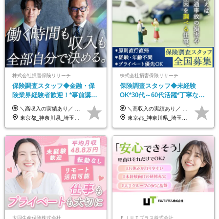
株式会社損害保険リサーチ
株式会社損害保険リサーチ
保険調査スタッフ◆金融・保
保険調査スタッフ◆未経験
険業界経験者歓迎！*事前講習
OK*30代～60代活躍*丁寧な講
あり*30代～60代活躍*調査は
習・サポートあり*原則直行直
＼高収入の実績あり／ なかには年収1000万円を超える方もいらっしゃいます！ 【完全出来高報酬制】 ★仕事に慣れるまで収入をサポート 1か月目：報酬が通常の2倍 2か月目：報酬が通常の1.5倍 ※災害に関する業務については、収入サポートの対象外 ※試用期間はありません ＊＊＊業務報酬の例＊＊＊ ・事故原因調査（4箇所確認）…1万5000円～ ・有無責／不正請求疑義調査（自動車案件）…2万円～ ・医療調査（1箇所確認）…1万7000円～ ・書類取付（1箇所訪問）…3000円～ ※上記は目安になります ※実際の報酬は業務報酬に応じた個々のスキル・実績を加味したものになります
＼高収入の実績あり／ なかには年収1000万円を超えるスペシャリストもいらっしゃいます！ 【完全出来高報酬制】 ★仕事に慣れるまで収入をサポート 1か月目：報酬が通常の2倍 2か月目：報酬が通常の1.5倍 ※災害に関する業務については、収入サポートの対象外 ※試用期間はありません ＊＊＊業務報酬の例＊＊＊ ・事故原因調査（4箇所確認）…1万5000円～ ・有無責／不正請求疑義調査（自動車案件）…2万円～ ・医療調査（1箇所確認）…1万7000円～ ・書類取付（1箇所訪問）…3000円～ ※上記は目安になります ※実際の報酬は業務報酬に応じた個々のスキル・実績を加味したものになります
原則直行直帰*高収入可
帰／全国募集・業務委託
東京都_神奈川県_埼玉県_千葉県_大阪府_愛知県_北海道_青森県_岩手県_宮城県_秋田県_山形県_福島県_茨城県_栃木県_群馬県_新潟県_山梨県_長野県_富山県_石川県_福井県_静岡県_岐阜県_三重県_兵庫県_京都府_滋賀県_奈良県_和歌山県_広島県_岡山県_鳥取県_島根県_山口県_徳島県_香川県_愛媛県_高知県_福岡県_熊本県_佐賀県_長崎県_大分県_宮崎県_鹿児島県_沖縄県
東京都_神奈川県_埼玉県_千葉県_大阪府_愛知県_北海道_青森県_岩手県_宮城県_秋田県_山形県_福島県_茨城県_栃木県_群馬県_新潟県_山梨県_長野県_富山県_石川県_福井県_静岡県_岐阜県_三重県_兵庫県_京都府_滋賀県_奈良県_和歌山県_広島県_岡山県_鳥取県_島根県_山口県_徳島県_香川県_愛媛県_高知県_福岡県_熊本県_佐賀県_長崎県_大分県_宮崎県_鹿児島県_沖縄県
大同生命保険株式会社
ＦＪＵＴプラス株式会社