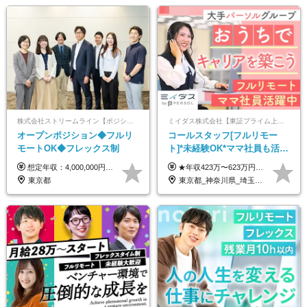
株式会社ストリームライン【ポジションマッチ登録】
ミイダス株式会社【東証プライム上場パーソルグループ】
オープンポジション◆フルリ
コールスタッフ[フルリモー
モートOK◆フレックス制
ト]*未経験OK*ママ社員も活躍
中*ブランクOK*全国どこでも
想定年収：4,000,000円 ～ 8,000,000円 月給：288,000円 ～ 570,000円 ※ご経験・能力に応じて決定いたします。 ※上記額にはみなし残業代を含みます。 ※超過分は全額支給いたします。 ※みなし残業代 45,000円 ～ 89,050円／月 ※みなし残業時間 20時間／月 ※試用期間：3ヶ月（試用期間中の待遇に差異はありません） 【固定残業代について】 固定残業20時間分（45,000円～89,050円）を含む ※超過分は別途全額支給
★年収423万〜623万円のモデルあり（想定時間外手当10時間分含む） ★半年に一度ドカンと支給のボーナスあり（半年に1度最大150万円） 月給25万円〜＋各種手当＋インセンティブ ＊リモートワーク手当（4000円/月） ＊リモートワーク一時金（1万5000円） ＊残業手当全額支給 ※経験・スキルにより月給を決定します ※試用期間：2ヵ月あり。期間中の雇用形態・給与・待遇に変更はありません 《頑張りはインセンティブとして還元！》 当社は5段階の評価制度を導入。 半期に1回の評価で最高ランク（5点）を獲得したメンバーには、 150万円のインセンティブを支給！ これが半年に一度のインセンティブとして支給されるため、 成果を出した分だけまとまった収入を得られる仕組みです。 【固定残業代について】 なし（残業代は、実際の労働時間に応じて別途全額支給）
働ける
東京都
東京都_神奈川県_埼玉県_千葉県_大阪府_愛知県_北海道_青森県_岩手県_宮城県_秋田県_山形県_福島県_茨城県_栃木県_群馬県_新潟県_山梨県_長野県_富山県_石川県_福井県_静岡県_岐阜県_三重県_兵庫県_京都府_滋賀県_奈良県_和歌山県_広島県_岡山県_鳥取県_島根県_山口県_徳島県_香川県_愛媛県_高知県_福岡県_熊本県_佐賀県_長崎県_大分県_宮崎県_鹿児島県_沖縄県