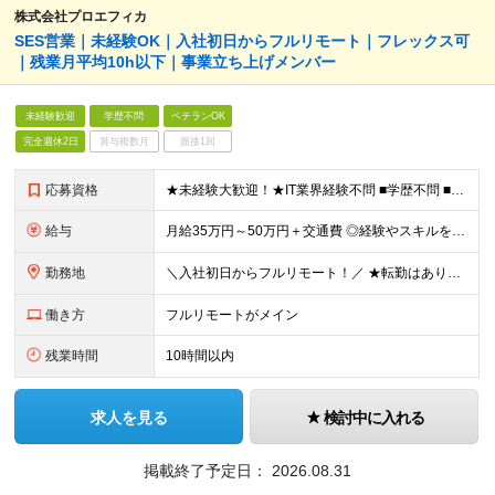
株式会社プロエフィカ
SES営業｜未経験OK｜入社初日からフルリモート｜フレックス可
｜残業月平均10h以下｜事業立ち上げメンバー
未経験歓迎
学歴不問
ベテランOK
完全週休2日
賞与複数月
面接1回
応募資格
★未経験大歓迎！★IT業界経験不問 ■学歴不問 ■未経験OK ★人材業界での経験や、SES経験をお持ちの方は優遇します ≪こんな方は今すぐご応募ください≫ □自由度の高い働き方がしたい □誰かの役
給与
月給35万円～50万円＋交通費 ◎経験やスキルを考慮し、最大限優遇します ◎上記月給は固定残業代月40時間分(月10万9,375～)を含みます。残業時間が超過した場合はその分追加支給します ◎試用期
勤務地
＼入社初日からフルリモート！／ ★転勤はありません ★お客様先を訪問するときなどは直行直帰可 ■本社 東京都品川区西五反田3丁目15-6 リードシー目黒不動前ビル1-04 ※(変更の範囲)上記を
働き方
フルリモートがメイン
残業時間
10時間以内
求人を見る
検討中に入れる
掲載終了予定日：
2026.08.31