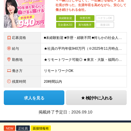
＜一瞬だけじゃなくて、一生稼げる会社＞ 女性
社長が作った、生涯年収を高めながら、安心して
働き続けられる会社。
未経験歓迎
学歴不問
ベテランOK
完全週休2日
賞与複数月
面接1回
応募資格
■未経験歓迎 ■学歴・経験不問 ■何らかの社会人経験がある方 ＜こんな方に向いています！＞ ・頑張った分評価されたい方 ・将来役立つ知識を身につけたい方 ・新しいことを学ぶのが好きな方 ・趣味
給与
★社員の平均年収940万円（※2025年11月時点） ★転職者は全員収入アップを実現 ★入社半年で昇給した実績あり！ 【営業未経験】 月給35万8,000円～（固定残業代含む）＋インセンティブ ＋賞
勤務地
★リモートワーク可能◎ ★東京・大阪・福岡の3拠点で募集中／ご希望の勤務地で配属します ★転勤なし ＜東京支店＞ 東京都港区三田1丁目4番28号 三田国際ビル2階 ＜大阪本社＞ 大阪府大阪市北区梅
働き方
リモートワークOK
残業時間
20時間以内
求人を見る
検討中に入れる
掲載終了予定日：
2026.09.10
NEW
正社員
面接情報有