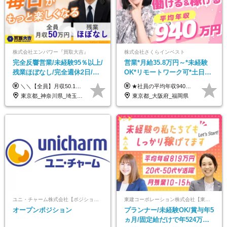
株式会社エンパワー『買取大吉』
株式会社さくらインベスト
完全反響営業/未経験95％以上/
営業*月給35.8万円～*未経験
残業ほぼなし/完全週休2日/月
OK*リモートワーク可*土日祝
収50万円スタート！/賞与年2
休み*年休123日以上*転職者全
＼＼【全員】月収50.1万円保証！／／ 月給30.1万円＋インセン＋特別手当20万円(半年間)＋賞与 ※経験者は優遇いたします（研修も免除の場合有） ※固定残業代:7万4000円以上/月45時間分を含む ※固定残業代は残業がない場合も支給し、超過分は別途支給します ■入社後5日間研修を実施 研修中のテスト（ロープレ、商材知識）合格で研修生卒業となり翌月からインセンティブの対象に。 ロープレは細かな評価基準があり、顧客満足度をキープするため非常に重要なテストです。 ※4カ月目以降も不合格の場合、月給28.3万円／1カ月以内合格率100％ ＜平均年収＞ ◆一般メンバー ：625万円 ◆店長（管理職）：1178万円 ◆マネージャー ：4160万円
★社員の平均年収940万円（※2025年11月時点） ★転職者は全員収入アップを実現 ★入社半年で昇給した実績あり！ 【営業未経験】 月給35万8,000円～（固定残業代含む）＋インセンティブ ＋賞与年2回 【管理職候補】 月給40万円～100万円＋インセンティブ＋賞与年2回 ※固定残業代は、時間外労働の有無にかかわらず月25時間分（月5万8,000円～）を支給します。 ※上記を超える時間外労働分は、別途追加で支給します。 ＼月給額が高い理由について／ 当社が扱うのは、1件あたり100万円以上となる高単価な金融商品です。 そのため月給ベースも高く設定して社員に還元しています。 ＜試用期間中の給与＞※営業未経験の方 試用期間2カ月あり。 月給25万円＋営業手当5万円（資格取得後より日割り支給） ※残業代は別途全額支給します。 ※その他の待遇に差異はありません。 ★時短勤務も可能です ・7時間勤務：月給26万2,500円～＋インセンティブ＋賞与（年2回） ・6時間勤務：月給24万円～＋インセンティブ＋賞与（年2回） （時短勤務例）9:00-16:00、10:00-17:00など
回
員が収入UP
東京都_神奈川県_埼玉県_千葉県_大阪府_愛知県_北海道_青森県_岩手県_宮城県_秋田県_山形県_福島県_茨城県_栃木県_群馬県_新潟県_山梨県_長野県_富山県_石川県_福井県_静岡県_岐阜県_三重県_兵庫県_京都府_滋賀県_奈良県_和歌山県_広島県_岡山県_鳥取県_島根県_山口県_徳島県_香川県_愛媛県_高知県_福岡県_熊本県_佐賀県_長崎県_大分県_宮崎県_鹿児島県_沖縄県
東京都_大阪府_福岡県
ユニ・チャーム株式会社【ポジションマッチ登録】
東建コーポレーション株式会社【東証プライム・名証プレミア上場】
オープンポジション
プランナー/未経験OK/賞与年5
ヵ月/固定給だけで年524万円