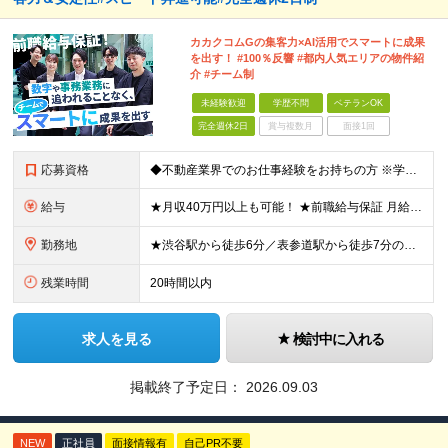
カカクコムGの集客力×AI活用でスマートに成果
を出す！ #100％反響 #都内人気エリアの物件紹
介 #チーム制
未経験歓迎
学歴不問
ベテランOK
完全週休2日
賞与複数月
面接1回
応募資格
◆不動産業界でのお仕事経験をお持ちの方 ※学歴不問 第二新卒の方や業界歴が長い方も大歓迎！ 組織を一から創り上げる環境で、一緒に成長していきませんか？
給与
★月収40万円以上も可能！ ★前職給与保証 月給32.7万円～＋残業代全額＋インセンティブ＋各種手当 ※経験・スキルを考慮し決定します。 ※試用期間6ヶ月間の給与や待遇に差異はございません。 ※残
勤務地
★渋谷駅から徒歩6分／表参道駅から徒歩7分のアクセス抜群！ ★転勤なし！ ■住所：東京都渋谷区渋谷1-7-2 VORT渋谷east2 2階 周辺にはカフェや飲食店も充実。 仕事帰りの時間も楽しめま
残業時間
20時間以内
求人を見る
検討中に入れる
掲載終了予定日：
2026.09.03
NEW
正社員
面接情報有
自己PR不要