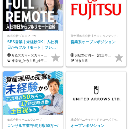
株式会社プロエフィカ
富士通株式会社【ポジションマッチ登録】
SES営業｜未経験OK｜入社初
営業系オープンポジション
日からフルリモート｜フレッ
クス可｜残業月平均10h以下｜
月給35万円～50万円＋交通費 ◎経験やスキルを考慮し、最大限優遇します ◎上記月給は固定残業代月40時間分(月10万9,375～)を含みます。残業時間が超過した場合はその分追加支給します ◎試用期間6カ月あり(給与や待遇は同じです)
月給25万円～ 【想定年収】 400万円～1000万円（残業代及び諸手当込） ※ご経験、前年収、ご年齢に応じて決定します。
事業立ち上げメンバー
東京都_神奈川県_埼玉県_千葉県_大阪府_愛知県_北海道_青森県_岩手県_宮城県_秋田県_山形県_福島県_茨城県_栃木県_群馬県_新潟県_山梨県_長野県_富山県_石川県_福井県_静岡県_岐阜県_三重県_兵庫県_京都府_滋賀県_奈良県_和歌山県_広島県_岡山県_鳥取県_島根県_山口県_徳島県_香川県_愛媛県_高知県_福岡県_熊本県_佐賀県_長崎県_大分県_宮崎県_鹿児島県_沖縄県
神奈川県
株式会社イーエムグループ
株式会社ユナイテッドアローズ【ポジションマッチ登録】
コンサル営業/平均月収50万〜/
オープンポジション