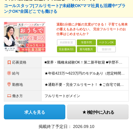
コールスタッフ[フルリモート]*未経験OK*ママ社員も活躍中*ブラ
ンクOK*全国どこでも働ける
退勤1分後に夕飯の支度ができる！ 子育ても将来
の蓄えもあきらめない、 完全フルリモートのお
仕事はじめませんか？
未経験歓迎
学歴不問
ベテランOK
完全週休2日
賞与複数月
面接1回
応募資格
■業界・職種未経験OK！第二新卒歓迎 ■学歴不問 ■営業や販売サービス業・カスタマーサポートなど、顧客折衝経験をお持ちの方 ＜契約更新あり＞ 初回2ヵ月、2回目3ヵ月、3回目以降6ヵ月 ※目標の達
給与
★年収423万〜623万円のモデルあり（想定時間外手当10時間分含む） ★半年に一度ドカンと支給のボーナスあり（半年に1度最大150万円） 月給25万円〜＋各種手当＋インセンティブ ＊リモートワーク
勤務地
★通勤不要・完全フルリモート！ ★ご自宅で就業いただきます ……………………………………… 東京都品川区北品川5-1-18 住友不動産大崎ツインビル東館 ┗JR山手線・埼京線・湘南新宿ライン・りんかい
働き方
フルリモートがメイン
求人を見る
検討中に入れる
掲載終了予定日：
2026.09.10