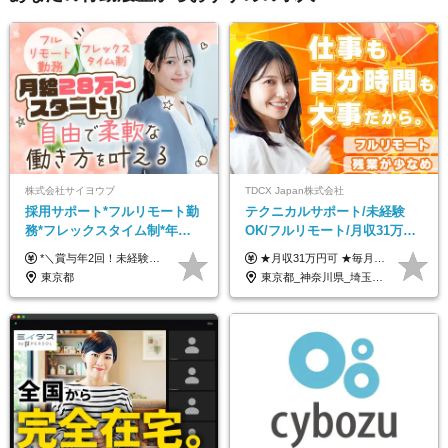
株式会社サイヨウブ
TDCX Japan株式会社
採用サポート*フルリモート勤
テクニカルサポート/未経験
務*フレックスタイム制*年休
OK/フルリモート/月収31万円
120日*土日祝休み*残業ほぼな
可/月最大3万のインセンティ
*＼賞与年2回！未経験から月給28万円スタート／* ◆月給28万～40万円＋賞与年2回＋各種インセンティブ ※経験・スキルを考慮の上、決定します ※試用期間6ヶ月間あり（期間中は月給26万円～になります。その他待遇等に差異はありません） ※月給には月35時間分の固定残業代含む（月5万4800円/超過分別途支給） ※ほとんどのメンバーが残業ゼロです！フレックスタイム制のため、自分の生活に合わせて調整できます。 ＼希望性で土曜日出勤あり／ お客様より「土曜日に応募者の対応をしてほしい」という ご要望を受けた際に、応募者対応⇒求職者との メッセージのやり取りなど、対応が発生する場合があります。 ※土曜日に出勤いただく場合は ・2時間稼働：4500円 ・4時間稼働：9000円 の給与が発生。勤務時間が4時間超えることは原則ありません。 短期間で高い給与をGETできるチャンスです♪
★月収31万円可 ★毎月「最大3万円」のインセンティブあり 月給266,228円～＋スキル手当（15,000円）＋インセンティブ（月最大3万円） ※月給例（月額最大額）：281,228 円＋残業代発生分 インセンティブを最大まで取得できた場合は、月額最大額：311,228円＋残業代発生分 となります ※経験・スキルなどを考慮し決定します ※残業代は1分単位で支給 ※試用期間3ヵ月あり（契約社員期間も給与・待遇に変更なし） ※インセンティブは効率性、顧客満足、勤怠状況等の結果により毎月金額が決定されます。 ＼”頑張り”はインセンティブで還元！／ 入社3ヶ月目から、目標数字やKPI、勤怠状況、お客様アンケートなどをもとに評価をスタート。 最短4ヶ月目にはインセンティブの支給も可能です！
し*育児中社員8割以上
ブ支給/平均年齢33歳
東京都
東京都_神奈川県_埼玉県_千葉県_大阪府_愛知県_北海道_青森県_岩手県_宮城県_秋田県_山形県_福島県_茨城県_栃木県_群馬県_新潟県_山梨県_長野県_富山県_石川県_福井県_静岡県_岐阜県_三重県_兵庫県_京都府_滋賀県_奈良県_和歌山県_広島県_岡山県_鳥取県_島根県_山口県_徳島県_香川県_愛媛県_高知県_福岡県_熊本県_佐賀県_長崎県_大分県_宮崎県_鹿児島県_沖縄県