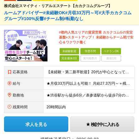
株式会社スマイティ・リアルエステート【カカクコムグループ】
ルームアドバイザー#未経験OK#月収33万円～可#大手カカクコム
グループ#100%反響#チーム制#転勤なし
#都内人気エリアの賃貸営業 カカクコムGの安定
基盤×スタートアップ！ 未経験からチーム戦で安
心＆ワクワク働く
未経験歓迎
学歴不問
ベテランOK
完全週休2日
賞与複数月
面接1回
応募資格
【未経験・第二新卒歓迎】20代が中心となって活躍中！ ●基本的なPC操作ができる方 ●学歴不問 ★接客や販売など、人と関わる業務経験がある方は大歓迎！（アルバイト経験でもOKです） ★個人戦より、チー
給与
★月収33万円以上も可能！ 月給27.3万円～＋残業代全額＋インセンティブ＋各種手当 ※経験・スキルを考慮し決定します。 ※試用期間6ヶ月間の給与や待遇に差異はございません。 ※残業代は、1分単位
勤務地
★渋谷駅から徒歩6分／表参道駅から徒歩7分のアクセス抜群！ ★新築のきれいなビルで働ける！ ★転勤なし！ ■住所：東京都渋谷区渋谷1-7-2 VORT渋谷east2 2階 周辺にはカフェや飲食店も
残業時間
20時間以内
求人を見る
検討中に入れる