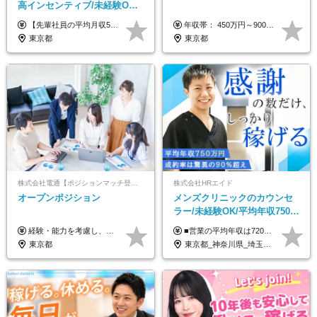
高インセンティブ/未経験OK/
残業なし/4,50代も活躍/ブラン
【先輩社員の平均月収50万円】 月給30万円以上+インセンティブ+その他手当 ※経験・スキルを考慮の上で給与を決定します ※上記には5万円（月20時間分）のみなし残業代と一律手当（営業手当4万円、能力評価手当4万円）を含みます ※上記を超える残業代は別途全額支給します ※試用期間：3ヶ月あり（試用期間中の待遇に差異なし）
年収帯： 450万円～900万円 ※経験・スキルを考慮の上、決定します。
ク可/面接1回
東京都
東京都
株式会社電通【ポジションマッチ登録】
株式会社HRエイド
オープンポジション
メンズクリニックのカウンセ
ラー/未経験OK/平均年収750万
円/4人に1人が年収1000万円超
経験・能力を考慮し、当社規定により決定します。 ▼参考情報 ------------ 年収イメージ：500万～1500万
■営業の平均年収は720万円！ ■4人に1人が年収1000万円超え 月給27万円～100万円+インセンティブ(平均月20～40万円程) ＜インセンティブ制度について＞ 当社では創業以来、頑張ったらその分稼げる環境づくりに注力。カウンセラー部署では、個人の成約金額・チームの成果・事業部の売上利益を掛け合わせる新しいインセンティブ制度を導入しました。あなたの頑張り次第で毎月高インセンティブが実現できる体制です！ ※上記金額には固定残業代（35,500円以上～・30時間分）が含まれます。時間超過分は追加支給します。 ※試用期間3か月あり。研修期間3か月中は、月給25万円～30万円になります。(固定残業代：35,500円～・23h分を含む) ※インセンティブの一部は、研修期間中から支給されます。その他待遇の差異はありません。
え/成約率90％
東京都
東京都_神奈川県_埼玉県_千葉県_大阪府_愛知県_北海道_宮城県_栃木県_群馬県_静岡県_兵庫県_京都府_岡山県_熊本県