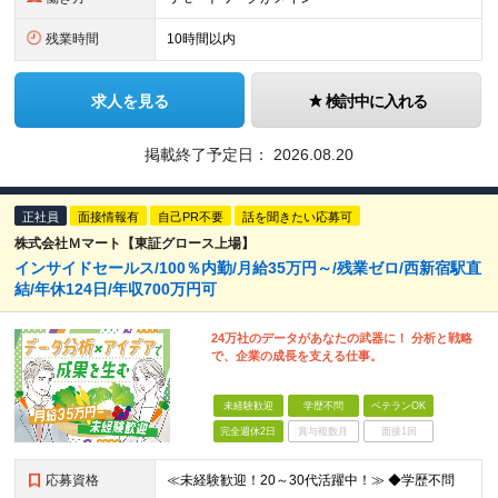
残業時間
10時間以内
求人を見る
検討中に入れる
掲載終了予定日：
2026.08.20
正社員
面接情報有
自己PR不要
話を聞きたい応募可
株式会社Ｍマート【東証グロース上場】
インサイドセールス/100％内勤/月給35万円～/残業ゼロ/西新宿駅直
結/年休124日/年収700万円可
24万社のデータがあなたの武器に！ 分析と戦略
で、企業の成長を支える仕事。
未経験歓迎
学歴不問
ベテランOK
完全週休2日
賞与複数月
面接1回
応募資格
≪未経験歓迎！20～30代活躍中！≫ ◆学歴不問