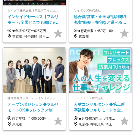
ミイダス株式会社【東証プライム上場パーソルグループ】
サイボウズ株式会社
インサイドセールス【フルリ
総合職/営業・企画系*福利厚生
モート/全国どこでも働ける】
充実*時短・在宅など選べる働
未経験OK*土日祝休み*残業少
き方*賞与年2回
★年収423万〜623万円のモデルあり（想定時間外手当10時間分含む） ★半年に一度ドカンと支給のボーナスあり（半年に1度最大150万円） 月給25万円〜＋各種手当＋インセンティブ ＊リモートワーク手当（4000円/月） ＊リモートワーク一時金（1万5000円） ＊残業手当全額支給 ※経験・スキルにより月給を決定します ※試用期間：2ヵ月あり。期間中の雇用形態・給与・待遇に変更はありません 《頑張りはインセンティブとして還元！》 当社は5段階の評価制度を導入。 半期に1回の評価で最高ランク（5点）を獲得したメンバーには、 150万円のインセンティブを支給！ これが半年に一度のインセンティブとして支給されるため、 成果を出した分だけまとまった収入を得られる仕組みです。 【固定残業代について】 なし（残業代は、実際の労働時間に応じて別途全額支給）
■想定年収：450万～800万円（基本給12ヶ月分＋賞与2ヶ月分） ※上記想定年収はフルタイムの働き方を想定しています。 それ以外の働き方（勤務日数、時短、固定残業時間数の変更など）の場合 上記想定年収の支給を確約するものではありません ※賞与は全社の業績に応じて変動の可能性があります ※ご経験・スキルを考慮のうえ、当社規定により優遇します （試用期間3ヶ月有/給与・待遇に差異なし） ■昇給年1回 ■賞与年2回（2月・8月）
なめ*在宅勤務手当あり
東京都_神奈川県_埼玉県_千葉県_大阪府_愛知県_北海道_青森県_岩手県_宮城県_秋田県_山形県_福島県_茨城県_栃木県_群馬県_新潟県_山梨県_長野県_富山県_石川県_福井県_静岡県_岐阜県_三重県_兵庫県_京都府_滋賀県_奈良県_和歌山県_広島県_岡山県_鳥取県_島根県_山口県_徳島県_香川県_愛媛県_高知県_福岡県_熊本県_佐賀県_長崎県_大分県_宮崎県_鹿児島県_沖縄県
東京都
株式会社ストリームライン【ポジションマッチ登録】
ｎｏｔａｒｉ株式会社
オープンポジション◆フルリ
人材コンサルタント◆第二新
モートOK◆フレックス制
卒歓迎◆フルリモート＆全国
から勤務OK◆残業月10h以内
想定年収：4,000,000円 ～ 8,000,000円 月給：288,000円 ～ 570,000円 ※ご経験・能力に応じて決定いたします。 ※上記額にはみなし残業代を含みます。 ※超過分は全額支給いたします。 ※みなし残業代 45,000円 ～ 89,050円／月 ※みなし残業時間 20時間／月 ※試用期間：3ヶ月（試用期間中の待遇に差異はありません） 【固定残業代について】 固定残業20時間分（45,000円～89,050円）を含む ※超過分は別途全額支給
★月収40万以上も可能！ ★能力・スキル・経験を考慮した年収額を設定します ★年功序列ではなく、チャレンジを評価して給与に反映！ ■月給20万円～40万円＋決算賞与 ※経験・スキルを考慮のうえ決定します ※給与にはみなし残業代40時間分を含む。そのほか詳細に関しては別途面接時にご説明します ※試用期間3ヵ月あり。期間中の雇用形態・条件などに差異はありません
◆フレックス制
東京都
東京都_神奈川県_埼玉県_千葉県_大阪府_愛知県_北海道_青森県_岩手県_宮城県_秋田県_山形県_福島県_茨城県_栃木県_群馬県_新潟県_山梨県_長野県_富山県_石川県_福井県_静岡県_岐阜県_三重県_兵庫県_京都府_滋賀県_奈良県_和歌山県_広島県_岡山県_鳥取県_島根県_山口県_徳島県_香川県_愛媛県_高知県_福岡県_熊本県_佐賀県_長崎県_大分県_宮崎県_鹿児島県_沖縄県