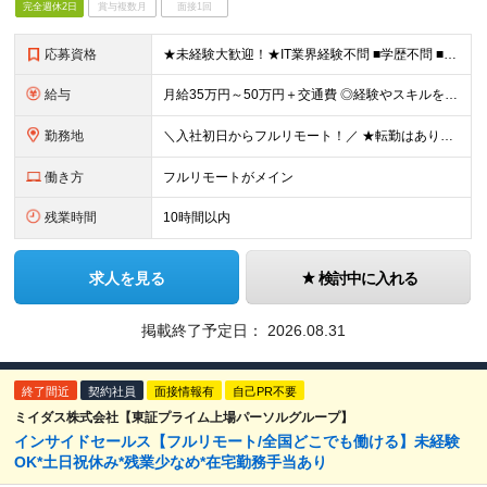
完全週休2日
賞与複数月
面接1回
応募資格
★未経験大歓迎！★IT業界経験不問 ■学歴不問 ■未経験OK ★人材業界での経験や、SES経験をお持ちの方は優遇します ≪こんな方は今すぐご応募ください≫ □自由度の高い働き方がしたい □誰かの役
給与
月給35万円～50万円＋交通費 ◎経験やスキルを考慮し、最大限優遇します ◎上記月給は固定残業代月40時間分(月10万9,375～)を含みます。残業時間が超過した場合はその分追加支給します ◎試用期
勤務地
＼入社初日からフルリモート！／ ★転勤はありません ★お客様先を訪問するときなどは直行直帰可 ■本社 東京都品川区西五反田3丁目15-6 リードシー目黒不動前ビル1-04 ※(変更の範囲)上記を
働き方
フルリモートがメイン
残業時間
10時間以内
求人を見る
検討中に入れる
掲載終了予定日：
2026.08.31
終了間近
契約社員
面接情報有
自己PR不要
ミイダス株式会社【東証プライム上場パーソルグループ】
インサイドセールス【フルリモート/全国どこでも働ける】未経験
OK*土日祝休み*残業少なめ*在宅勤務手当あり