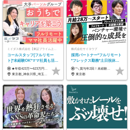
ミイダス株式会社【東証プライム上場パーソルグループ】
株式会社サイヨウブ
コールスタッフ[フルリモー
採用パートナー*フルリモート
ト]*未経験OK*ママ社員も活躍
*フレックス勤務*土日祝休み*
中*ブランクOK*全国どこでも
月給28万円～*産育休取得実績
★年収423万〜623万円のモデルあり（想定時間外手当10時間分含む） ★半年に一度ドカンと支給のボーナスあり（半年に1度最大150万円） 月給25万円〜＋各種手当＋インセンティブ ＊リモートワーク手当（4000円/月） ＊リモートワーク一時金（1万5000円） ＊残業手当全額支給 ※経験・スキルにより月給を決定します ※試用期間：2ヵ月あり。期間中の雇用形態・給与・待遇に変更はありません 《頑張りはインセンティブとして還元！》 当社は5段階の評価制度を導入。 半期に1回の評価で最高ランク（5点）を獲得したメンバーには、 150万円のインセンティブを支給！ これが半年に一度のインセンティブとして支給されるため、 成果を出した分だけまとまった収入を得られる仕組みです。 【固定残業代について】 なし（残業代は、実際の労働時間に応じて別途全額支給）
*＼賞与年2回！未経験から月給28万円スタート／* ★昇給年12回あり！随時昇給のチャンス ◆月給28万～40万円＋賞与年2回＋各種インセンティブ ※経験・スキルを考慮の上、決定します ※試用期間6ヶ月間あり（期間中は月給26万円～になります。その他待遇等に差異はありません） ※月給には月35時間分の固定残業代含む（月5万4800円/超過分別途支給） ※ほとんどのメンバーが残業ゼロです！フレックスタイム制のため、自分の生活に合わせて調整できます。 ＼希望性で土曜日出勤あり／ お客様より「土曜日に応募者の対応をしてほしい」という ご要望を受けた際に、応募者対応⇒求職者との メッセージのやり取りなど、対応が発生する場合があります。 ※土曜日に出勤いただく場合は ・2時間稼働：4500円 ・4時間稼働：9000円 の給与が発生。勤務時間が4時間超えることは原則ありません。 短期間で高い給与をGETできるチャンスです♪
働ける
あり*年間休日120日
東京都_神奈川県_埼玉県_千葉県_大阪府_愛知県_北海道_青森県_岩手県_宮城県_秋田県_山形県_福島県_茨城県_栃木県_群馬県_新潟県_山梨県_長野県_富山県_石川県_福井県_静岡県_岐阜県_三重県_兵庫県_京都府_滋賀県_奈良県_和歌山県_広島県_岡山県_鳥取県_島根県_山口県_徳島県_香川県_愛媛県_高知県_福岡県_熊本県_佐賀県_長崎県_大分県_宮崎県_鹿児島県_沖縄県
東京都