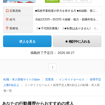
完全週休2日
賞与複数月
面接1回
応募資格
■高校卒業程度の学力を有する方 ■未経験、第二新卒歓迎！ ■性別不問
給与
月給23万円～35万円 ※経験・能力・前職年収を考慮の上、35万円を限度に検討します ※固定残業代（おおむね15時間分／2.7万円から4.2万円）を含みます。15時間を超過した分は、別途支給します。
勤務地
《★千代田区募集》 《★転勤はありません》 《★U・Iターン歓迎》 【住友生命保険相互会社 東京東支社 東京東第一支部】 ▼勤務地▼ ●千代田区神田岩本町1番地 住友生命千代田ビル4F TEL：0
求人を見る
検討中に入れる
掲載終了予定日：
2026.08.27
1
転職・求人情報サイトのtype
営業系
インサイドセールス
採用予定
人数5名以上
インサイドセールス × 採用予定人数5名以上の転職・求人情
報一覧
あなたの行動履歴からおすすめの求人