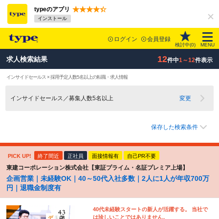
typeのアプリ
インストール
ログイン
会員登録
検討中(
0
)
MENU
12
求人検索結果
件中
1～12
件表示
インサイドセールス × 採用予定人数5名以上の転職・求人情報
インサイドセールス／募集人数5名以上
変更
保存した検索条件
PICK UP!
終了間近
正社員
面接情報有
自己PR不要
東建コーポレーション株式会社【東証プライム・名証プレミア上場】
企画営業｜未経験OK｜40～50代入社多数｜2人に1人が年収700万
円｜退職金制度有
40代未経験スタートの新人が活躍する。 当社で
は珍しいことではありません。