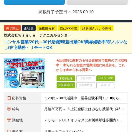
掲載終了予定日：
2026.09.10
終了間近
正社員
面接情報有
自己PR不要
話を聞きたい応募可
株式会社Ｗａｑｕａ テクニカルセンター
コンサル営業/20代～30代活躍/時差出勤OK/業界経験不問/ノルマな
し/在宅勤務・リモートOK
★圧倒的な商材力＆社会貢献性で驚異のアポ取得
率！ 断られる前提の営業活動に終止符を。これ
からは求められる営業へ
未経験歓迎
学歴不問
ベテランOK
完全週休2日
賞与複数月
面接1回
応募資格
＼20代～30代活躍中！業界経験不問！／ ■何らかの営業経験者（業種・商材は不問） ■高卒以上 ～このような方にオススメです～ □本当に求められる営業がしたい方 □数に追われる営業から働き方をチェン
給与
月給30万円～ ※上記金額にはみなし残業代（45時間分）を含みます。 ※超過分別途支給します。 ※試用期間3ヵ月あり。期間中の給与・待遇の差異はありません
勤務地
＜リモートOK！オフィスは新川崎駅徒歩圏内♪＞ ◆テクニカルセンター 神奈川県川崎市幸区新川崎7番7号 AIRBIC A24 (変更の範囲)上記を除く当社関連勤務地
働き方
リモートワークがメイン