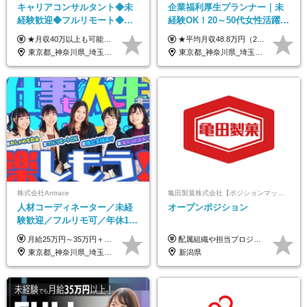
キャリアコンサルタント◆未
企業福利厚生プランナー｜未
経験歓迎◆フルリモート◆フ
経験OK！20～50代女性活躍｜
レックス制◆10時出勤・16時
リモートOK｜平均月収48.8万
★月収40万以上も可能！ ★能力・スキル・経験を考慮した年収額を設定します ■月給20万円～40万円＋決算賞与 ※経験・スキルを考慮のうえ決定します ※給与にはみなし残業代40時間分を含む。そのほか詳細に関しては別途面接時にご説明します ※試用期間3ヵ月あり。期間中の雇用形態・条件などに差異はありません
★平均月収48.8万円（2025年度実績） ★安心の固定給＋賞与年2回＋インセンティブ！手当も充実 月給21万円～23万円＋諸手当＋インセンティブ＋賞与年2回 ※給与は年間平均の税込定例給与です。賞与は含みません。 ※約3週間の研修期間中は日当8000円を支給いたします。 ※試用期間6ヵ月あり（期間中の条件変更なし） ◆東京・神奈川・千葉・埼玉・愛知（一部）・京都・大阪・兵庫（一部）：月給23万円以上 ◆静岡（一部）・三重・岐阜：月給22万円以上 ◆上記以外の地域：月給21万円以上
退勤も可◆残業月10時間以内
｜子育て＆介護支援◎
東京都_神奈川県_埼玉県_千葉県_大阪府_愛知県_北海道_青森県_岩手県_宮城県_秋田県_山形県_福島県_茨城県_栃木県_群馬県_新潟県_山梨県_長野県_富山県_石川県_福井県_静岡県_岐阜県_三重県_兵庫県_京都府_滋賀県_奈良県_和歌山県_広島県_岡山県_鳥取県_島根県_山口県_徳島県_香川県_愛媛県_高知県_福岡県_熊本県_佐賀県_長崎県_大分県_宮崎県_鹿児島県_沖縄県
東京都_神奈川県_埼玉県_千葉県_大阪府_愛知県_北海道_青森県_岩手県_宮城県_秋田県_山形県_福島県_茨城県_栃木県_群馬県_新潟県_山梨県_長野県_富山県_石川県_福井県_静岡県_岐阜県_三重県_兵庫県_京都府_滋賀県_奈良県_和歌山県_広島県_岡山県_鳥取県_島根県_山口県_徳島県_香川県_愛媛県_高知県_福岡県_熊本県_佐賀県_長崎県_大分県_宮崎県_鹿児島県_沖縄県
株式会社Antrace
亀田製菓株式会社【ポジションマッチ登録】
人材コーディネーター／未経
オープンポジション
験歓迎／フルリモ可／年休127
日／おしゃれ自由／海外研修
月給25万円～35万円＋インセンティブ 未経験者：月給25万円～＋インセンティブ 経験者：月給35万円～＋インセンティブ （※経験者は営業経験5年以上の方を想定） ※経験・スキルなどを考慮のうえ、決定します ※時間外手当は別途全額支給します
配属組織や担当プロジェクトにより異なります。 想定年収：400万円～1000万円 ※ご経験やスキルに応じて決定します。 ※上記想定年収はあくまでも目安の金額であり、 選考を通じて上下する可能性があります。
年10回／美容・サウナ割あり
東京都_神奈川県_埼玉県_千葉県_大阪府_愛知県_北海道_青森県_岩手県_宮城県_秋田県_山形県_福島県_茨城県_栃木県_群馬県_新潟県_山梨県_長野県_富山県_石川県_福井県_静岡県_岐阜県_三重県_兵庫県_京都府_滋賀県_奈良県_和歌山県_広島県_岡山県_鳥取県_島根県_山口県_徳島県_香川県_愛媛県_高知県_福岡県_熊本県_佐賀県_長崎県_大分県_宮崎県_鹿児島県_沖縄県
新潟県