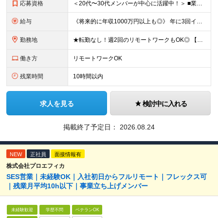
応募資格
＜20代〜30代メンバーが中心に活躍中！＞ ■業界・職種未経験OK！第二新卒歓迎 ■学歴不問 ＜こんな方にピッタリです！＞ ・販売や接客の経験を活かしてオフィスワークデビューしたい方 ・厳しいノルマ
給与
《将来的に年収1000万円以上も◎》 年に3回インセンティブの支給タイミングがあります。 入社2年目で年間150万円のインセンティブをゲットしている先輩も◎ 個人のノルマはありませんが、チームで協力
勤務地
★転勤なし！週2回のリモートワークもOK◎ 【本社】 東京都中央区日本橋蛎殻町1-8-2 ※(変更の範囲)上記を除く当社関連勤務地
働き方
リモートワークOK
残業時間
10時間以内
求人を見る
検討中に入れる
掲載終了予定日：
2026.08.24
NEW
正社員
面接情報有
株式会社プロエフィカ
SES営業｜未経験OK｜入社初日からフルリモート｜フレックス可
｜残業月平均10h以下｜事業立ち上げメンバー
未経験歓迎
学歴不問
ベテランOK