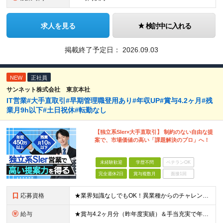
求人を見る
検討中に入れる
掲載終了予定日：
2026.09.03
NEW
正社員
サンネット株式会社 東京本社
IT営業#大手直取引#早期管理職登用あり#年収UP#賞与4.2ヶ月#残
業月9h以下#土日祝休#転勤なし
【独立系SIer×大手直取引】 制約のない自由な提
案で、市場価値の高い「課題解決のプロ」へ！
未経験歓迎
学歴不問
ベテランOK
完全週休2日
賞与複数月
面接1回
応募資格
★業界知識なしでもOK！異業種からのチャレンジ大歓迎 ★20代・30代の若手が中心となって活躍中 ◆学歴不問（学歴よりも、意欲とこれまでのご経験を評価する人物重視の採用です） 【必須条件】 ■法人営
給与
★賞与4.2ヶ月分（昨年度実績）＆手当充実で年収UPも可能！ 月給29万円～35万円 ＋ 賞与年2回 ＋ 各種手当 ※前職（現職）の給与・経験・スキルを最大限考慮して金額を決定します。 ＜充実の手