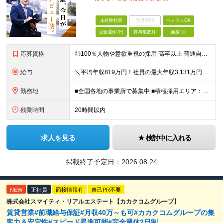
未経験歓迎
学歴不問
ベテランOK
完全週休2日
賞与複数月
面接1回
応募資格
◎100％人物や意欲重視の採用 高卒以上 普通自動車第一種運転免許取得者（AT限定可） ★職歴は全く問いません！ 前向きにコツコツと向き合える方であれば結果がついてくるお仕事です。 現職・無職、正社
給与
＼平均年収819万円！社員の最大年収3,131万円／ ＼2人に1人が年収700万円以上／ ＼5人に1人が年収1,000万円以上！／ 固定給だけで、年収524万円も可能！ インセンティブだけでなく固定給
勤務地
■全国各地の事業所で募集中 ■積極採用エリア：東京・神奈川・埼玉・千葉・愛知 ※希望の勤務地で働ける！通勤可能な事業所を選定していきます ※地元に戻って働きたいUターン希望者も歓迎します！ ※社用車を
残業時間
20時間以内
求人を見る
検討中に入れる
掲載終了予定日：
2026.08.24
NEW
正社員
面接情報有
自己PR不要
株式会社スマイティ・リアルエステート【カカクコムグループ】
賃貸営業#前職給与保証#月収40万～も可#カカクコムグループの集
客力＆安定性#スピード昇進可能#完全週休2日制