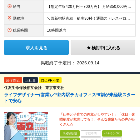
給与
【想定年収420万円～700万円】 月給350,000円～584,000円＋インセンティブ （基本給302,000円～505,000円、固定残業代48,000円～79,000円/月を含む） ※前職給
勤務地
＼西新宿駅直結・徒歩30秒！通勤ストレスゼロの好立地／ 東京都新宿区西新宿6-5-1新宿アイランドタワー26階 ※(変更の範囲)会社の指示による
残業時間
10時間以内
求人を見る
検討中に入れる
掲載終了予定日：
2026.09.14
終了間近
正社員
自己PR不要
住友生命保険相互会社 東京東支社
ライフデザイナー(営業)／*都内駅チカオフィス*9割が未経験スター
トで安心
「仕事と子育ての両立がしやすい！」「休日・休
暇制度が充実してる！」そんな先輩たちの声がた
くさん☆
未経験歓迎
学歴不問
ベテランOK