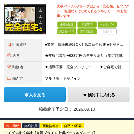
大手パーソルグループだから『安心感』もバツグ
ン！ 無理なくはじめられるフルリモートのお仕
事です★
未経験歓迎
学歴不問
ベテランOK
完全週休2日
賞与複数月
面接1回
応募資格
■業界・職種未経験OK！第二新卒歓迎 ■学歴不問 ■営業や販売サービス業・カスタマーサポートなど、顧客折衝経験をお持ちの方 ＜契約更新あり＞ 初回2ヵ月、2回目3ヵ月、3回目以降6ヵ月 ※目標の達
給与
★年収423万〜623万円のモデルあり（想定時間外手当10時間分含む） ★半年に一度ドカンと支給のボーナスあり（半年に1度最大150万円） 月給25万円〜＋各種手当＋インセンティブ ＊リモートワーク
勤務地
★通勤不要・完全フルリモート！ ★ご自宅で就業いただきます ……………………………………… 東京都品川区北品川5-1-18 住友不動産大崎ツインビル東館 ┗JR山手線・埼京線・湘南新宿ライン・りんかい
働き方
フルリモートがメイン
求人を見る
検討中に入れる
掲載終了予定日：
2026.09.10
終了間近
契約社員
面接情報有
自己PR不要
ミイダス株式会社【東証プライム上場パーソルグループ】