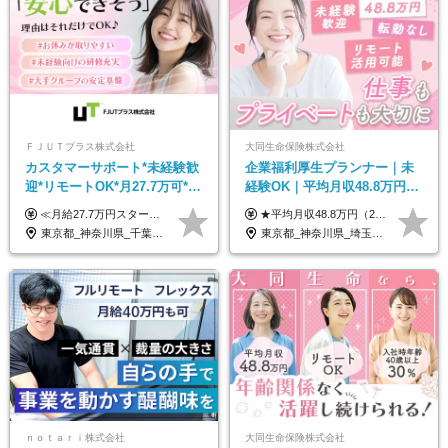
ＦＪＵＴプラス株式会社
大同生命保険株式会社
カスタマーサポート*未経験歓
企業福利厚生プランナー｜未
迎*リモートOK*月27.7万可*賞
経験OK｜平均月収48.8万円｜
与年2回*転勤なし*連休
リモートOK｜残業ほぼなし｜
≪月給27.7万円スタートも可／賞与年2回≫ ■月給21万円～27.7万円＋各種手当＋賞与年2回 ※給与は勤務地に応じて変更します ※年齢や経験・スキルなどを考慮して決定します ※時間外手当は全額支給 ※上記は初年度の月給となります ※試用期間3ヶ月（その他待遇に差異はありません） 【固定残業代について】 なし（残業代は、実際の労働時間に応じて別途全額支給）
★平均月収48.8万円（2025年度実績） ★安心の固定給＋賞与年2回＋インセンティブ！手当も充実 月給21万円～23万円＋諸手当＋インセンティブ＋賞与年2回 ※給与は年間平均の税込定例給与です。賞与は含みません。 ※約3週間の研修期間中は日当8000円を支給いたします。 ※試用期間6ヵ月あり（期間中の条件変更なし） ◆東京・神奈川・千葉・埼玉・愛知（一部）・京都・大阪・兵庫（一部）：月給23万円以上 ◆静岡（一部）・三重・岐阜：月給22万円以上 ◆上記以外の地域：月給21万円以上
OK/ZE010232
転勤なし｜女性活躍中
東京都_神奈川県_千葉県_大阪府_愛知県_北海道_長野県_石川県_広島県_福岡県
東京都_神奈川県_埼玉県_千葉県_大阪府_愛知県_北海道_青森県_岩手県_宮城県_秋田県_山形県_福島県_茨城県_栃木県_群馬県_新潟県_山梨県_長野県_富山県_石川県_福井県_静岡県_岐阜県_三重県_兵庫県_京都府_滋賀県_奈良県_和歌山県_広島県_岡山県_鳥取県_島根県_山口県_徳島県_香川県_愛媛県_高知県_福岡県_熊本県_佐賀県_長崎県_大分県_宮崎県_鹿児島県_沖縄県
ｎｏｔａｒｉ株式会社
大同生命保険株式会社