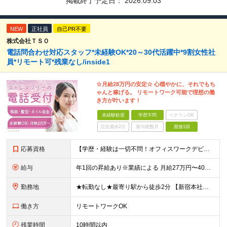
掲載終了予定日：
2026.09.03
NEW
正社員
自己PR不要
株式会社ＴＳＯ
電話問合わせ対応スタッフ*未経験OK*20～30代活躍中*9割女性社
員*リモート可*残業なし/inside1
☆月給28万円の安定☆ 心穏やかに、それでもち
ゃんと稼げる。 リモートワーク可能で理想の働
き方が叶います！
未経験歓迎
学歴不問
ベテランOK
完全週休2日
賞与複数月
面接1回
応募資格
【学歴・経験は一切不問！オフィスワークデビュー歓迎♪】 ●PCでの基本的な文字入力ができる方（Word、Excelの基本操作ができればOK） ☆こんな方にピッタリです☆ ◎スケジュール調整が得意な方
給与
年1回の昇給あり※業績による 月給27万円〜40万円＋皆勤手当（1万円）＋インセンティブ＋賞与年1回 ★インセンティブはマッチングの数で決定！ ・スタッフの8割は月2.5〜3万円程GET！ ・中に
勤務地
★転勤なし★最寄り駅から徒歩2分 【新宿本社】 東京都新宿区新宿1-3-12 壱丁目参番館501
働き方
リモートワークOK
残業時間
10時間以内