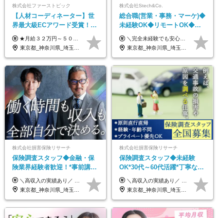
株式会社ファーストピック
株式会社Stech&Co.
【人材コーディネーター】世
総合職(営業・事務・マーケ)◆
界最大級ECアワード受賞！フ
未経験OK◆リモートOK◆学
ルリモート／未経験◎／月給
歴不問◆20代活躍中！
★月給３２万円～５０万円＋インセンティブ賞与＋決算賞与★ （30時間の固定残業代、一律月54,750円を含む。超過分は支給） ※経験・スキルを考慮の上、決定 ※昇給：随時あり 【インセンティブについて】 自社サービスを提案し、サービス化した場合、一部の利益をインセンティブとして還元します。 試用期間中（6か月間）は、下記の給与となります。 【一都三県、大阪、名古屋、福岡の方】 月給２４万円～＋役職手当＋インセンティブ賞与 【一都三県以外の関東圏、九州、東北、北海道、その他地域の方】 月給２０万円～＋役職手当＋インセンティブ賞与 ※試用期間6ヶ月 ※試用期間中の待遇・福利厚生に差異はなし
＼完全未経験でも安心して年収UP可能です！／ -------------- 【1】営業 月給25万円～80万円＋賞与 【2】事務 月給21万円～50万円＋賞与 【3】マーケ 月給25万円～80万円＋賞与 ※試用期間3ヶ月間の待遇に変動はありません。 ※みなし残業代(月20時間分29,725円～)を含む。（※超過分は追加支給）
３２万円～／年休１３０日以
東京都_神奈川県_埼玉県_千葉県_大阪府_愛知県_北海道_青森県_岩手県_宮城県_秋田県_山形県_福島県_茨城県_栃木県_群馬県_静岡県_岐阜県_三重県_兵庫県_京都府_滋賀県_奈良県_和歌山県_広島県_岡山県_鳥取県_島根県_山口県_福岡県_熊本県_佐賀県_長崎県_大分県_宮崎県_鹿児島県
東京都_神奈川県_埼玉県_千葉県_大阪府_愛知県_北海道_青森県_岩手県_宮城県_秋田県_山形県_福島県_茨城県_栃木県_群馬県_新潟県_山梨県_長野県_富山県_石川県_福井県_静岡県_岐阜県_三重県_兵庫県_京都府_滋賀県_奈良県_和歌山県_広島県_岡山県_鳥取県_島根県_山口県_徳島県_香川県_愛媛県_高知県_福岡県_熊本県_佐賀県_長崎県_大分県_宮崎県_鹿児島県_沖縄県
上／
株式会社損害保険リサーチ
株式会社損害保険リサーチ
保険調査スタッフ◆金融・保
保険調査スタッフ◆未経験
険業界経験者歓迎！*事前講習
OK*30代～60代活躍*丁寧な講
あり*30代～60代活躍*調査は
習・サポートあり*原則直行直
＼高収入の実績あり／ なかには年収1000万円を超える方もいらっしゃいます！ 【完全出来高報酬制】 ★仕事に慣れるまで収入をサポート 1か月目：報酬が通常の2倍 2か月目：報酬が通常の1.5倍 ※災害に関する業務については、収入サポートの対象外 ※試用期間はありません ＊＊＊業務報酬の例＊＊＊ ・事故原因調査（4箇所確認）…1万5000円～ ・有無責／不正請求疑義調査（自動車案件）…2万円～ ・医療調査（1箇所確認）…1万7000円～ ・書類取付（1箇所訪問）…3000円～ ※上記は目安になります ※実際の報酬は業務報酬に応じた個々のスキル・実績を加味したものになります
＼高収入の実績あり／ なかには年収1000万円を超えるスペシャリストもいらっしゃいます！ 【完全出来高報酬制】 ★仕事に慣れるまで収入をサポート 1か月目：報酬が通常の2倍 2か月目：報酬が通常の1.5倍 ※災害に関する業務については、収入サポートの対象外 ※試用期間はありません ＊＊＊業務報酬の例＊＊＊ ・事故原因調査（4箇所確認）…1万5000円～ ・有無責／不正請求疑義調査（自動車案件）…2万円～ ・医療調査（1箇所確認）…1万7000円～ ・書類取付（1箇所訪問）…3000円～ ※上記は目安になります ※実際の報酬は業務報酬に応じた個々のスキル・実績を加味したものになります
原則直行直帰*高収入可
帰／全国募集・業務委託
東京都_神奈川県_埼玉県_千葉県_大阪府_愛知県_北海道_青森県_岩手県_宮城県_秋田県_山形県_福島県_茨城県_栃木県_群馬県_新潟県_山梨県_長野県_富山県_石川県_福井県_静岡県_岐阜県_三重県_兵庫県_京都府_滋賀県_奈良県_和歌山県_広島県_岡山県_鳥取県_島根県_山口県_徳島県_香川県_愛媛県_高知県_福岡県_熊本県_佐賀県_長崎県_大分県_宮崎県_鹿児島県_沖縄県
東京都_神奈川県_埼玉県_千葉県_大阪府_愛知県_北海道_青森県_岩手県_宮城県_秋田県_山形県_福島県_茨城県_栃木県_群馬県_新潟県_山梨県_長野県_富山県_石川県_福井県_静岡県_岐阜県_三重県_兵庫県_京都府_滋賀県_奈良県_和歌山県_広島県_岡山県_鳥取県_島根県_山口県_徳島県_香川県_愛媛県_高知県_福岡県_熊本県_佐賀県_長崎県_大分県_宮崎県_鹿児島県_沖縄県