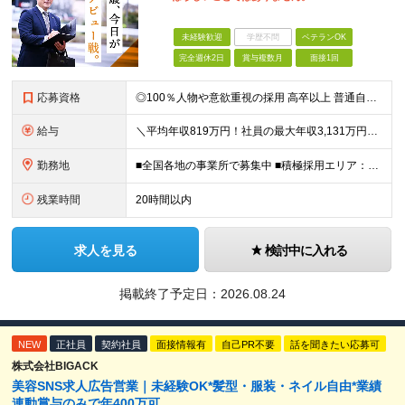
未経験歓迎
学歴不問
ベテランOK
完全週休2日
賞与複数月
面接1回
応募資格
◎100％人物や意欲重視の採用 高卒以上 普通自動車第一種運転免許取得者（AT限定可） ★職歴は全く問いません！ 前向きにコツコツと向き合える方であれば結果がついてくるお仕事です。 現職・無職、正社
給与
＼平均年収819万円！社員の最大年収3,131万円／ ＼2人に1人が年収700万円以上／ ＼5人に1人が年収1,000万円以上！／ 固定給だけで、年収524万円も可能！ インセンティブだけでなく固定給
勤務地
■全国各地の事業所で募集中 ■積極採用エリア：東京・神奈川・埼玉・千葉・愛知 ※希望の勤務地で働ける！通勤可能な事業所を選定していきます ※地元に戻って働きたいUターン希望者も歓迎します！ ※社用車を
残業時間
20時間以内
求人を見る
検討中に入れる
掲載終了予定日：
2026.08.24
NEW
正社員
契約社員
面接情報有
自己PR不要
話を聞きたい応募可
株式会社BIGACK
美容SNS求人広告営業｜未経験OK*髪型・服装・ネイル自由*業績
連動賞与のみで年400万可