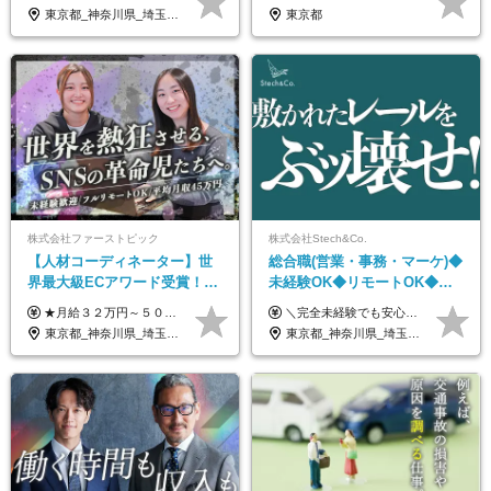
働ける
あり*年間休日120日
東京都_神奈川県_埼玉県_千葉県_大阪府_愛知県_北海道_青森県_岩手県_宮城県_秋田県_山形県_福島県_茨城県_栃木県_群馬県_新潟県_山梨県_長野県_富山県_石川県_福井県_静岡県_岐阜県_三重県_兵庫県_京都府_滋賀県_奈良県_和歌山県_広島県_岡山県_鳥取県_島根県_山口県_徳島県_香川県_愛媛県_高知県_福岡県_熊本県_佐賀県_長崎県_大分県_宮崎県_鹿児島県_沖縄県
東京都
株式会社ファーストピック
株式会社Stech&Co.
【人材コーディネーター】世
総合職(営業・事務・マーケ)◆
界最大級ECアワード受賞！フ
未経験OK◆リモートOK◆学
ルリモート／未経験◎／月給
歴不問◆20代活躍中！
★月給３２万円～５０万円＋インセンティブ賞与＋決算賞与★ （30時間の固定残業代、一律月54,750円を含む。超過分は支給） ※経験・スキルを考慮の上、決定 ※昇給：随時あり 【インセンティブについて】 自社サービスを提案し、サービス化した場合、一部の利益をインセンティブとして還元します。 試用期間中（6か月間）は、下記の給与となります。 【一都三県、大阪、名古屋、福岡の方】 月給２４万円～＋役職手当＋インセンティブ賞与 【一都三県以外の関東圏、九州、東北、北海道、その他地域の方】 月給２０万円～＋役職手当＋インセンティブ賞与 ※試用期間6ヶ月 ※試用期間中の待遇・福利厚生に差異はなし
＼完全未経験でも安心して年収UP可能です！／ -------------- 【1】営業 月給25万円～80万円＋賞与 【2】事務 月給21万円～50万円＋賞与 【3】マーケ 月給25万円～80万円＋賞与 ※試用期間3ヶ月間の待遇に変動はありません。 ※みなし残業代(月20時間分29,725円～)を含む。（※超過分は追加支給）
３２万円～／年休１３０日以
東京都_神奈川県_埼玉県_千葉県_大阪府_愛知県_北海道_青森県_岩手県_宮城県_秋田県_山形県_福島県_茨城県_栃木県_群馬県_静岡県_岐阜県_三重県_兵庫県_京都府_滋賀県_奈良県_和歌山県_広島県_岡山県_鳥取県_島根県_山口県_福岡県_熊本県_佐賀県_長崎県_大分県_宮崎県_鹿児島県
東京都_神奈川県_埼玉県_千葉県_大阪府_愛知県_北海道_青森県_岩手県_宮城県_秋田県_山形県_福島県_茨城県_栃木県_群馬県_新潟県_山梨県_長野県_富山県_石川県_福井県_静岡県_岐阜県_三重県_兵庫県_京都府_滋賀県_奈良県_和歌山県_広島県_岡山県_鳥取県_島根県_山口県_徳島県_香川県_愛媛県_高知県_福岡県_熊本県_佐賀県_長崎県_大分県_宮崎県_鹿児島県_沖縄県
上／