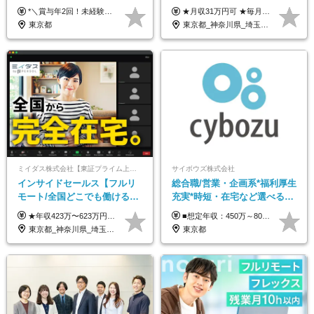
120日*土日祝休み*残業ほぼな
可/月最大3万のインセンティ
*＼賞与年2回！未経験から月給28万円スタート／* ◆月給28万～40万円＋賞与年2回＋各種インセンティブ ※経験・スキルを考慮の上、決定します ※試用期間6ヶ月間あり（期間中は月給26万円～になります。その他待遇等に差異はありません） ※月給には月35時間分の固定残業代含む（月5万4800円/超過分別途支給） ※ほとんどのメンバーが残業ゼロです！フレックスタイム制のため、自分の生活に合わせて調整できます。 ＼希望性で土曜日出勤あり／ お客様より「土曜日に応募者の対応をしてほしい」という ご要望を受けた際に、応募者対応⇒求職者との メッセージのやり取りなど、対応が発生する場合があります。 ※土曜日に出勤いただく場合は ・2時間稼働：4500円 ・4時間稼働：9000円 の給与が発生。勤務時間が4時間超えることは原則ありません。 短期間で高い給与をGETできるチャンスです♪
★月収31万円可 ★毎月「最大3万円」のインセンティブあり 月給266,228円～＋スキル手当（15,000円）＋インセンティブ（月最大3万円） ※月給例（月額最大額）：281,228 円＋残業代発生分 インセンティブを最大まで取得できた場合は、月額最大額：311,228円＋残業代発生分 となります ※経験・スキルなどを考慮し決定します ※残業代は1分単位で支給 ※試用期間3ヵ月あり（契約社員期間も給与・待遇に変更なし） ※インセンティブは効率性、顧客満足、勤怠状況等の結果により毎月金額が決定されます。 ＼”頑張り”はインセンティブで還元！／ 入社3ヶ月目から、目標数字やKPI、勤怠状況、お客様アンケートなどをもとに評価をスタート。 最短4ヶ月目にはインセンティブの支給も可能です！
し*育児中社員8割以上
ブ支給/平均年齢33歳
東京都
東京都_神奈川県_埼玉県_千葉県_大阪府_愛知県_北海道_青森県_岩手県_宮城県_秋田県_山形県_福島県_茨城県_栃木県_群馬県_新潟県_山梨県_長野県_富山県_石川県_福井県_静岡県_岐阜県_三重県_兵庫県_京都府_滋賀県_奈良県_和歌山県_広島県_岡山県_鳥取県_島根県_山口県_徳島県_香川県_愛媛県_高知県_福岡県_熊本県_佐賀県_長崎県_大分県_宮崎県_鹿児島県_沖縄県
ミイダス株式会社【東証プライム上場パーソルグループ】
サイボウズ株式会社
インサイドセールス【フルリ
総合職/営業・企画系*福利厚生
モート/全国どこでも働ける】
充実*時短・在宅など選べる働
未経験OK*土日祝休み*残業少
き方*賞与年2回
★年収423万〜623万円のモデルあり（想定時間外手当10時間分含む） ★半年に一度ドカンと支給のボーナスあり（半年に1度最大150万円） 月給25万円〜＋各種手当＋インセンティブ ＊リモートワーク手当（4000円/月） ＊リモートワーク一時金（1万5000円） ＊残業手当全額支給 ※経験・スキルにより月給を決定します ※試用期間：2ヵ月あり。期間中の雇用形態・給与・待遇に変更はありません 《頑張りはインセンティブとして還元！》 当社は5段階の評価制度を導入。 半期に1回の評価で最高ランク（5点）を獲得したメンバーには、 150万円のインセンティブを支給！ これが半年に一度のインセンティブとして支給されるため、 成果を出した分だけまとまった収入を得られる仕組みです。 【固定残業代について】 なし（残業代は、実際の労働時間に応じて別途全額支給）
■想定年収：450万～800万円（基本給12ヶ月分＋賞与2ヶ月分） ※上記想定年収はフルタイムの働き方を想定しています。 それ以外の働き方（勤務日数、時短、固定残業時間数の変更など）の場合 上記想定年収の支給を確約するものではありません ※賞与は全社の業績に応じて変動の可能性があります ※ご経験・スキルを考慮のうえ、当社規定により優遇します （試用期間3ヶ月有/給与・待遇に差異なし） ■昇給年1回 ■賞与年2回（2月・8月）
なめ*在宅勤務手当あり
東京都_神奈川県_埼玉県_千葉県_大阪府_愛知県_北海道_青森県_岩手県_宮城県_秋田県_山形県_福島県_茨城県_栃木県_群馬県_新潟県_山梨県_長野県_富山県_石川県_福井県_静岡県_岐阜県_三重県_兵庫県_京都府_滋賀県_奈良県_和歌山県_広島県_岡山県_鳥取県_島根県_山口県_徳島県_香川県_愛媛県_高知県_福岡県_熊本県_佐賀県_長崎県_大分県_宮崎県_鹿児島県_沖縄県
東京都