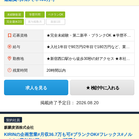
未経験歓迎
学歴不問
ベテランOK
完全週休2日
賞与複数月
面接1回
応募資格
★完全未経験・第二新卒・ブランクOK ★学歴不問 「営業デビューしたい」「年収をアップさせたい」「美容業界に興味がある」など、あなたの人柄や意欲を大切にした採用です。より多くの方とお会いしたいと考え
給与
★入社1年目で90万円/2年目で180万円など、業績連動賞与で高額還元あり！ ★月給23～29万円＋業績連動賞与：年4回＋各種手当 ※月給には、固定残業代（月20時間分／31,000円）を含みます。
勤務地
★新宿西口駅から徒歩30秒の好アクセス ★本社勤務＆転勤なし 【本社】 東京都新宿区西新宿1丁目3-13 Zenken Plaza2 8F ※変更の範囲：上記を除く当社関連勤務地
残業時間
20時間以内
求人を見る
検討中に入れる
掲載終了予定日：
2026.08.20
契約社員
麒麟麦酒株式会社
KIRINの企画営業#月収36.7万も可#ブランクOK#フレックス#ノル