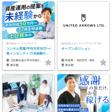
株式会社イーエムグループ
株式会社ユナイテッドアローズ【ポジションマッチ登録】
コンサル営業/平均月収50万〜/
オープンポジション
高インセンティブ/未経験OK/
残業なし/4,50代も活躍/ブラン
【先輩社員の平均月収50万円】 月給30万円以上+インセンティブ+その他手当 ※経験・スキルを考慮の上で給与を決定します ※上記には5万円（月20時間分）のみなし残業代と一律手当（営業手当4万円、能力評価手当4万円）を含みます ※上記を超える残業代は別途全額支給します ※試用期間：3ヶ月あり（試用期間中の待遇に差異なし）
年収帯： 450万円～900万円 ※経験・スキルを考慮の上、決定します。
ク可/面接1回
東京都
東京都