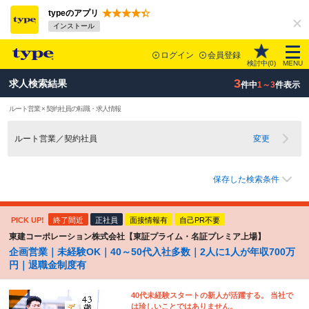
typeのアプリ
インストール
ログイン
会員登録
検討中(
0
)
MENU
3
求人検索結果
件中
1～3
件表示
ルート営業 × 契約社員の転職・求人情報
ルート営業／契約社員
変更
保存した検索条件
PICK UP!
終了間近
正社員
面接情報有
自己PR不要
東建コーポレーション株式会社【東証プライム・名証プレミア上場】
企画営業｜未経験OK｜40～50代入社多数｜2人に1人が年収700万
円｜退職金制度有
40代未経験スタートの新人が活躍する。 当社で
は珍しいことではありません。