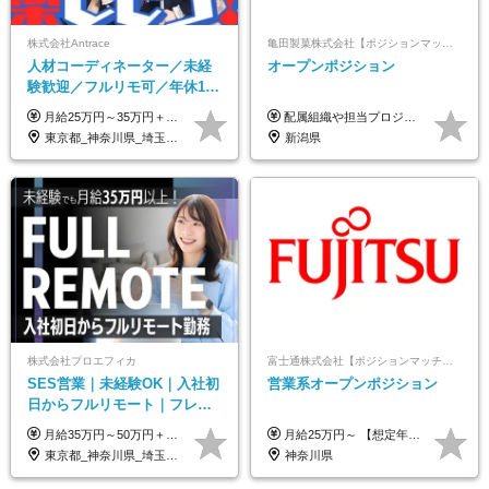
株式会社Antrace
亀田製菓株式会社【ポジションマッチ登録】
人材コーディネーター／未経
オープンポジション
験歓迎／フルリモ可／年休127
日／おしゃれ自由／海外研修
月給25万円～35万円＋インセンティブ 未経験者：月給25万円～＋インセンティブ 経験者：月給35万円～＋インセンティブ （※経験者は営業経験5年以上の方を想定） ※経験・スキルなどを考慮のうえ、決定します ※時間外手当は別途全額支給します
配属組織や担当プロジェクトにより異なります。 想定年収：400万円～1000万円 ※ご経験やスキルに応じて決定します。 ※上記想定年収はあくまでも目安の金額であり、 選考を通じて上下する可能性があります。
年10回／美容・サウナ割あり
東京都_神奈川県_埼玉県_千葉県_大阪府_愛知県_北海道_青森県_岩手県_宮城県_秋田県_山形県_福島県_茨城県_栃木県_群馬県_新潟県_山梨県_長野県_富山県_石川県_福井県_静岡県_岐阜県_三重県_兵庫県_京都府_滋賀県_奈良県_和歌山県_広島県_岡山県_鳥取県_島根県_山口県_徳島県_香川県_愛媛県_高知県_福岡県_熊本県_佐賀県_長崎県_大分県_宮崎県_鹿児島県_沖縄県
新潟県
株式会社プロエフィカ
富士通株式会社【ポジションマッチ登録】
SES営業｜未経験OK｜入社初
営業系オープンポジション
日からフルリモート｜フレッ
クス可｜残業月平均10h以下｜
月給35万円～50万円＋交通費 ◎経験やスキルを考慮し、最大限優遇します ◎上記月給は固定残業代月40時間分(月10万9,375～)を含みます。残業時間が超過した場合はその分追加支給します ◎試用期間6カ月あり(給与や待遇は同じです)
月給25万円～ 【想定年収】 400万円～1000万円（残業代及び諸手当込） ※ご経験、前年収、ご年齢に応じて決定します。
事業立ち上げメンバー
東京都_神奈川県_埼玉県_千葉県_大阪府_愛知県_北海道_青森県_岩手県_宮城県_秋田県_山形県_福島県_茨城県_栃木県_群馬県_新潟県_山梨県_長野県_富山県_石川県_福井県_静岡県_岐阜県_三重県_兵庫県_京都府_滋賀県_奈良県_和歌山県_広島県_岡山県_鳥取県_島根県_山口県_徳島県_香川県_愛媛県_高知県_福岡県_熊本県_佐賀県_長崎県_大分県_宮崎県_鹿児島県_沖縄県
神奈川県