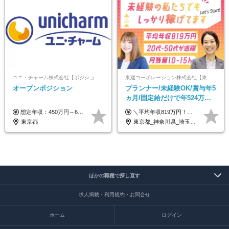
ユニ・チャーム株式会社【ポジションマッチ登録】
東建コーポレーション株式会社【東証プライム・名証プレミア上場】
オープンポジション
プランナー/未経験OK/賞与年5
ヵ月/固定給だけで年524万円
可能/二人に一人が年収700万
想定年収：450万円～650万円 ※経験・能力を考慮の上、規定により優遇いたします ※試用期間6ヵ月（その間の給与・待遇に変動はありません）
＼平均年収819万円！社員の最大年収3,131万円／ ＼2人に1人が年収700万円以上／ ＼5人に1人が年収1,000万円以上！／ 固定給だけで、年収524万円も可能！ インセンティブだけでなく固定給でもしっかり稼げる仕組みです！ 【入社初年度】 年収400万～550万円＋インセンティブ →月給26万3,000円～29万5,600円＋賞与年2回（基本給×約5ヵ月分※前年度実績）＋インセンティブ＋各種手当 【インセンティブ】 1物件着工で目安80万～200万円 ※建物の契約金額実績によります 【各種手当】 ・都市手当…月1万円～3万円（首都圏・東海圏・関西圏で弊社指定の事業所に勤務する方が対象） ・家族手当…配偶者：月1万円、子供1名につき：月5千円 ・資格手当…FP資格1級：月1万円、2級：月5千円、3級：月3千円 ・役職手当…昇進欄に詳細記載（主任補：月5千円→主任：月1万円…） 【その他】 ※上記月給には、固定残業代【47時間分（7万3,800円以上）】が含まれます ※月平均残業時間は14時間と少なめです（2023年度） ※固定残業代の時間数を超える時間外労働は追加で支給 但し、時間数を超える時間外労働が発生する場合もあります（特別条項付き協定締結済）
円/休めて稼げる
東京都
東京都_神奈川県_埼玉県_千葉県_大阪府_愛知県_宮城県_茨城県_栃木県_群馬県_静岡県_兵庫県_京都府_福岡県
ほかの職種で探し直す
求人掲載・利用規約・お問合せ
ホーム
ログイン