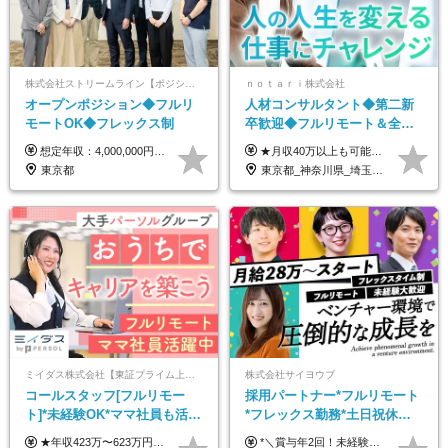
株式会社ストリームライン【ポジションマッチ登録】
ｎｏｔａｒｉ株式会社
オープンポジション◆フルリ
人材コンサルタント◆第二新
モートOK◆フレックス制
卒歓迎◆フルリモート＆全国
から勤務OK◆残業月10h以内
想定年収：4,000,000円 ～ 8,000,000円 月給：288,000円 ～ 570,000円 ※ご経験・能力に応じて決定いたします。 ※上記額にはみなし残業代を含みます。 ※超過分は全額支給いたします。 ※みなし残業代 45,000円 ～ 89,050円／月 ※みなし残業時間 20時間／月 ※試用期間：3ヶ月（試用期間中の待遇に差異はありません） 【固定残業代について】 固定残業20時間分（45,000円～89,050円）を含む ※超過分は別途全額支給
★月収40万以上も可能！ ★能力・スキル・経験を考慮した年収額を設定します ★年功序列ではなく、チャレンジを評価して給与に反映！ ■月給20万円～40万円＋決算賞与 ※経験・スキルを考慮のうえ決定します ※給与にはみなし残業代40時間分を含む。そのほか詳細に関しては別途面接時にご説明します ※試用期間3ヵ月あり。期間中の雇用形態・条件などに差異はありません
◆フレックス制
東京都
東京都_神奈川県_埼玉県_千葉県_大阪府_愛知県_北海道_青森県_岩手県_宮城県_秋田県_山形県_福島県_茨城県_栃木県_群馬県_新潟県_山梨県_長野県_富山県_石川県_福井県_静岡県_岐阜県_三重県_兵庫県_京都府_滋賀県_奈良県_和歌山県_広島県_岡山県_鳥取県_島根県_山口県_徳島県_香川県_愛媛県_高知県_福岡県_熊本県_佐賀県_長崎県_大分県_宮崎県_鹿児島県_沖縄県
ミイダス株式会社【東証プライム上場パーソルグループ】
株式会社サイヨウブ
コールスタッフ[フルリモー
採用パートナー*フルリモート
ト]*未経験OK*ママ社員も活躍
*フレックス勤務*土日祝休み*
中*ブランクOK*全国どこでも
月給28万円～*産育休取得実績
★年収423万〜623万円のモデルあり（想定時間外手当10時間分含む） ★半年に一度ドカンと支給のボーナスあり（半年に1度最大150万円） 月給25万円〜＋各種手当＋インセンティブ ＊リモートワーク手当（4000円/月） ＊リモートワーク一時金（1万5000円） ＊残業手当全額支給 ※経験・スキルにより月給を決定します ※試用期間：2ヵ月あり。期間中の雇用形態・給与・待遇に変更はありません 《頑張りはインセンティブとして還元！》 当社は5段階の評価制度を導入。 半期に1回の評価で最高ランク（5点）を獲得したメンバーには、 150万円のインセンティブを支給！ これが半年に一度のインセンティブとして支給されるため、 成果を出した分だけまとまった収入を得られる仕組みです。 【固定残業代について】 なし（残業代は、実際の労働時間に応じて別途全額支給）
*＼賞与年2回！未経験から月給28万円スタート／* ★昇給年12回あり！随時昇給のチャンス ◆月給28万～40万円＋賞与年2回＋各種インセンティブ ※経験・スキルを考慮の上、決定します ※試用期間6ヶ月間あり（期間中は月給26万円～になります。その他待遇等に差異はありません） ※月給には月35時間分の固定残業代含む（月5万4800円/超過分別途支給） ※ほとんどのメンバーが残業ゼロです！フレックスタイム制のため、自分の生活に合わせて調整できます。 ＼希望性で土曜日出勤あり／ お客様より「土曜日に応募者の対応をしてほしい」という ご要望を受けた際に、応募者対応⇒求職者との メッセージのやり取りなど、対応が発生する場合があります。 ※土曜日に出勤いただく場合は ・2時間稼働：4500円 ・4時間稼働：9000円 の給与が発生。勤務時間が4時間超えることは原則ありません。 短期間で高い給与をGETできるチャンスです♪