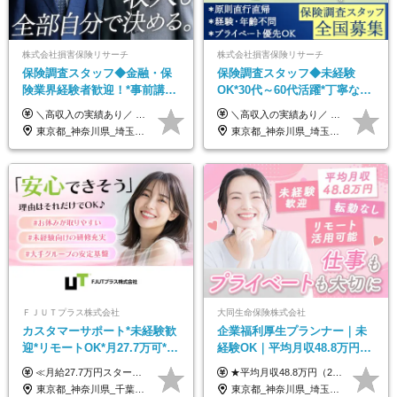
株式会社損害保険リサーチ
株式会社損害保険リサーチ
保険調査スタッフ◆金融・保
保険調査スタッフ◆未経験
険業界経験者歓迎！*事前講習
OK*30代～60代活躍*丁寧な講
あり*30代～60代活躍*調査は
習・サポートあり*原則直行直
＼高収入の実績あり／ なかには年収1000万円を超える方もいらっしゃいます！ 【完全出来高報酬制】 ★仕事に慣れるまで収入をサポート 1か月目：報酬が通常の2倍 2か月目：報酬が通常の1.5倍 ※災害に関する業務については、収入サポートの対象外 ※試用期間はありません ＊＊＊業務報酬の例＊＊＊ ・事故原因調査（4箇所確認）…1万5000円～ ・有無責／不正請求疑義調査（自動車案件）…2万円～ ・医療調査（1箇所確認）…1万7000円～ ・書類取付（1箇所訪問）…3000円～ ※上記は目安になります ※実際の報酬は業務報酬に応じた個々のスキル・実績を加味したものになります
＼高収入の実績あり／ なかには年収1000万円を超えるスペシャリストもいらっしゃいます！ 【完全出来高報酬制】 ★仕事に慣れるまで収入をサポート 1か月目：報酬が通常の2倍 2か月目：報酬が通常の1.5倍 ※災害に関する業務については、収入サポートの対象外 ※試用期間はありません ＊＊＊業務報酬の例＊＊＊ ・事故原因調査（4箇所確認）…1万5000円～ ・有無責／不正請求疑義調査（自動車案件）…2万円～ ・医療調査（1箇所確認）…1万7000円～ ・書類取付（1箇所訪問）…3000円～ ※上記は目安になります ※実際の報酬は業務報酬に応じた個々のスキル・実績を加味したものになります
原則直行直帰*高収入可
帰／全国募集・業務委託
東京都_神奈川県_埼玉県_千葉県_大阪府_愛知県_北海道_青森県_岩手県_宮城県_秋田県_山形県_福島県_茨城県_栃木県_群馬県_新潟県_山梨県_長野県_富山県_石川県_福井県_静岡県_岐阜県_三重県_兵庫県_京都府_滋賀県_奈良県_和歌山県_広島県_岡山県_鳥取県_島根県_山口県_徳島県_香川県_愛媛県_高知県_福岡県_熊本県_佐賀県_長崎県_大分県_宮崎県_鹿児島県_沖縄県
東京都_神奈川県_埼玉県_千葉県_大阪府_愛知県_北海道_青森県_岩手県_宮城県_秋田県_山形県_福島県_茨城県_栃木県_群馬県_新潟県_山梨県_長野県_富山県_石川県_福井県_静岡県_岐阜県_三重県_兵庫県_京都府_滋賀県_奈良県_和歌山県_広島県_岡山県_鳥取県_島根県_山口県_徳島県_香川県_愛媛県_高知県_福岡県_熊本県_佐賀県_長崎県_大分県_宮崎県_鹿児島県_沖縄県
ＦＪＵＴプラス株式会社
大同生命保険株式会社
カスタマーサポート*未経験歓
企業福利厚生プランナー｜未
迎*リモートOK*月27.7万可*賞
経験OK｜平均月収48.8万円｜
与年2回*転勤なし*連休
リモートOK｜残業ほぼなし｜
≪月給27.7万円スタートも可／賞与年2回≫ ■月給21万円～27.7万円＋各種手当＋賞与年2回 ※給与は勤務地に応じて変更します ※年齢や経験・スキルなどを考慮して決定します ※時間外手当は全額支給 ※上記は初年度の月給となります ※試用期間3ヶ月（その他待遇に差異はありません） 【固定残業代について】 なし（残業代は、実際の労働時間に応じて別途全額支給）
★平均月収48.8万円（2025年度実績） ★安心の固定給＋賞与年2回＋インセンティブ！手当も充実 月給21万円～23万円＋諸手当＋インセンティブ＋賞与年2回 ※給与は年間平均の税込定例給与です。賞与は含みません。 ※約3週間の研修期間中は日当8000円を支給いたします。 ※試用期間6ヵ月あり（期間中の条件変更なし） ◆東京・神奈川・千葉・埼玉・愛知（一部）・京都・大阪・兵庫（一部）：月給23万円以上 ◆静岡（一部）・三重・岐阜：月給22万円以上 ◆上記以外の地域：月給21万円以上
OK/ZE010232
転勤なし｜女性活躍中
東京都_神奈川県_千葉県_大阪府_愛知県_北海道_長野県_石川県_広島県_福岡県
東京都_神奈川県_埼玉県_千葉県_大阪府_愛知県_北海道_青森県_岩手県_宮城県_秋田県_山形県_福島県_茨城県_栃木県_群馬県_新潟県_山梨県_長野県_富山県_石川県_福井県_静岡県_岐阜県_三重県_兵庫県_京都府_滋賀県_奈良県_和歌山県_広島県_岡山県_鳥取県_島根県_山口県_徳島県_香川県_愛媛県_高知県_福岡県_熊本県_佐賀県_長崎県_大分県_宮崎県_鹿児島県_沖縄県