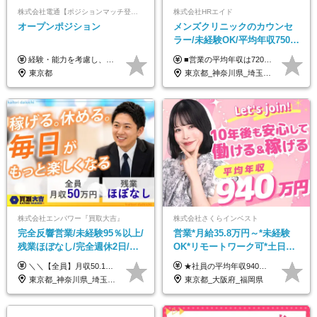
株式会社電通【ポジションマッチ登録】
株式会社HRエイド
オープンポジション
メンズクリニックのカウンセ
ラー/未経験OK/平均年収750万
円/4人に1人が年収1000万円超
経験・能力を考慮し、当社規定により決定します。 ▼参考情報 ------------ 年収イメージ：500万～1500万
■営業の平均年収は720万円！ ■4人に1人が年収1000万円超え 月給27万円～100万円+インセンティブ(平均月20～40万円程) ＜インセンティブ制度について＞ 当社では創業以来、頑張ったらその分稼げる環境づくりに注力。カウンセラー部署では、個人の成約金額・チームの成果・事業部の売上利益を掛け合わせる新しいインセンティブ制度を導入しました。あなたの頑張り次第で毎月高インセンティブが実現できる体制です！ ※上記金額には固定残業代（35,500円以上～・30時間分）が含まれます。時間超過分は追加支給します。 ※試用期間3か月あり。研修期間3か月中は、月給25万円～30万円になります。(固定残業代：35,500円～・23h分を含む) ※インセンティブの一部は、研修期間中から支給されます。その他待遇の差異はありません。
え/成約率90％
東京都
東京都_神奈川県_埼玉県_千葉県_大阪府_愛知県_北海道_宮城県_栃木県_群馬県_静岡県_兵庫県_京都府_岡山県_熊本県
株式会社エンパワー『買取大吉』
株式会社さくらインベスト
完全反響営業/未経験95％以上/
営業*月給35.8万円～*未経験
残業ほぼなし/完全週休2日/月
OK*リモートワーク可*土日祝
収50万円スタート！/賞与年2
休み*年休123日以上*転職者全
＼＼【全員】月収50.1万円保証！／／ 月給30.1万円＋インセン＋特別手当20万円(半年間)＋賞与 ※経験者は優遇いたします（研修も免除の場合有） ※固定残業代:7万4000円以上/月45時間分を含む ※固定残業代は残業がない場合も支給し、超過分は別途支給します ■入社後5日間研修を実施 研修中のテスト（ロープレ、商材知識）合格で研修生卒業となり翌月からインセンティブの対象に。 ロープレは細かな評価基準があり、顧客満足度をキープするため非常に重要なテストです。 ※4カ月目以降も不合格の場合、月給28.3万円／1カ月以内合格率100％ ＜平均年収＞ ◆一般メンバー ：625万円 ◆店長（管理職）：1178万円 ◆マネージャー ：4160万円
★社員の平均年収940万円（※2025年11月時点） ★転職者は全員収入アップを実現 ★入社半年で昇給した実績あり！ 【営業未経験】 月給35万8,000円～（固定残業代含む）＋インセンティブ ＋賞与年2回 【管理職候補】 月給40万円～100万円＋インセンティブ＋賞与年2回 ※固定残業代は、時間外労働の有無にかかわらず月25時間分（月5万8,000円～）を支給します。 ※上記を超える時間外労働分は、別途追加で支給します。 ＼月給額が高い理由について／ 当社が扱うのは、1件あたり100万円以上となる高単価な金融商品です。 そのため月給ベースも高く設定して社員に還元しています。 ＜試用期間中の給与＞※営業未経験の方 試用期間2カ月あり。 月給25万円＋営業手当5万円（資格取得後より日割り支給） ※残業代は別途全額支給します。 ※その他の待遇に差異はありません。 ★時短勤務も可能です ・7時間勤務：月給26万2,500円～＋インセンティブ＋賞与（年2回） ・6時間勤務：月給24万円～＋インセンティブ＋賞与（年2回） （時短勤務例）9:00-16:00、10:00-17:00など
回
員が収入UP
東京都_神奈川県_埼玉県_千葉県_大阪府_愛知県_北海道_青森県_岩手県_宮城県_秋田県_山形県_福島県_茨城県_栃木県_群馬県_新潟県_山梨県_長野県_富山県_石川県_福井県_静岡県_岐阜県_三重県_兵庫県_京都府_滋賀県_奈良県_和歌山県_広島県_岡山県_鳥取県_島根県_山口県_徳島県_香川県_愛媛県_高知県_福岡県_熊本県_佐賀県_長崎県_大分県_宮崎県_鹿児島県_沖縄県
東京都_大阪府_福岡県