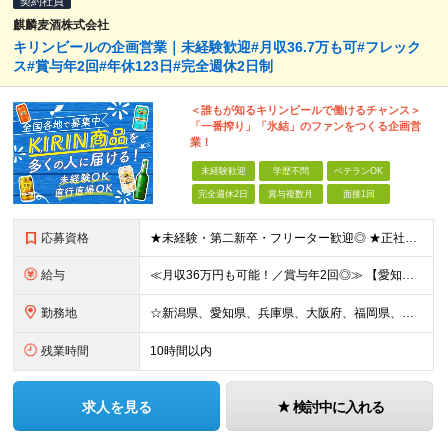
契約社員
麒麟麦酒株式会社
キリンビールの企画営業｜未経験歓迎#月収36.7万も可#フレック
ス#賞与年2回#年休123日#完全週休2日制
＜誰もが知るキリンビールで働けるチャンス＞
「一番搾り」「氷結」のファンをつくる企画営
業！
未経験歓迎
学歴不問
ベテランOK
完全週休2日
賞与複数月
面接1回
応募資格
★未経験・第二新卒・フリーター歓迎◎ ★正社員登用制度あり ※顧客折衝のアルバイトまたは社員経験をお持ちの方（学生時代の経験でもOK） ※学歴不問 ～～こんな方を歓迎します～～ □安定した環境で働き
給与
≪月収36万円も可能！／賞与年2回◎≫ 【愛知】★月収36.7万円も可能 月給32万7000円～＋賞与年2回＋各種手当 【大阪・兵庫・新潟】★月収34.7万円も可能 月給30万7000円～＋賞与年
勤務地
☆新潟県、愛知県、兵庫県、大阪府、福岡県、大分県 ☆出社は月1回～週1回程度◎直行直帰OK！ ☆マイカー使用または社用車貸与あり アクセスのしやすさやあなたの希望を考慮し、配属先や担当店舗を決定しま
残業時間
10時間以内
求人を見る
検討中に入れる