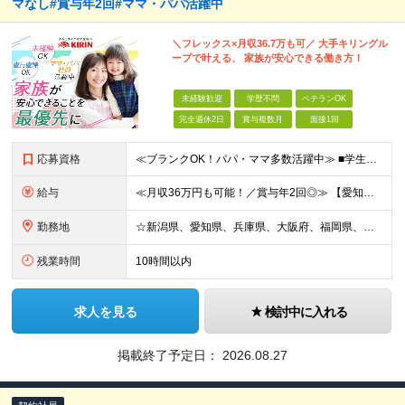
マなし#賞与年2回#ママ・パパ活躍中
＼フレックス×月収36.7万も可／ 大手キリングル
ープで叶える、 家族が安心できる働き方！
未経験歓迎
学歴不問
ベテランOK
完全週休2日
賞与複数月
面接1回
応募資格
≪ブランクOK！パパ・ママ多数活躍中≫ ■学生時代を含め、アルバイトや社員として顧客折衝のご経験がある方 ■学歴不問 ～こんな方を歓迎します～ □安定した職場で長く働きたい方 □しっかり稼いで自分の
給与
≪月収36万円も可能！／賞与年2回◎≫ 【愛知】★月収36.7万円も可能 月給32万7000円～＋賞与年2回＋各種手当 【大阪・兵庫・新潟】★月収34.7万円も可能 月給30万7000円～＋賞与年
勤務地
☆新潟県、愛知県、兵庫県、大阪府、福岡県、大分県 ☆出社は月1回～週1回程度◎直行直帰OK！ ☆マイカー使用または社用車貸与あり アクセスのしやすさやあなたの希望を考慮し、配属先や担当店舗を決定しま
残業時間
10時間以内
求人を見る
検討中に入れる
掲載終了予定日：
2026.08.27