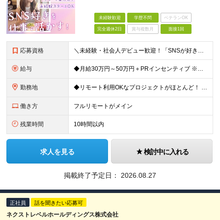
未経験歓迎
学歴不問
ベテランOK
完全週休2日
賞与複数月
面接1回
応募資格
＼未経験・社会人デビュー歓迎！「SNSが好き」という志望動機も歓迎／ ◆学歴不問 ◎意欲・人柄重視の採用です！ ◎応募にあたって必須の条件はありません！ ┗社会人経験がない ┗ブランクがある という
給与
◆月給30万円～50万円＋PRインセンティブ ※経験・能力などを考慮の上、決定いたします ※月給には固定残業代（月3万121円/15時間分）を含みます ┗超過分は別途支給 ┗残業が0時間の場合も全額支
勤務地
◆リモート利用OKなプロジェクトがほとんど！ ◆フルリモート（完全在宅）OKなプロジェクトも！ ☆★全国で採用中★☆ 本社（東京都港区）または 全国（47都道府県）の プロジェクト先の勤務となります
働き方
フルリモートがメイン
残業時間
10時間以内
求人を見る
検討中に入れる
掲載終了予定日：
2026.08.27
正社員
話を聞きたい応募可
ネクストレベルホールディングス株式会社