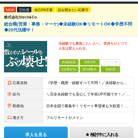
NEW
正社員
自己PR不要
話を聞きたい応募可
株式会社Stech&Co.
総合職(営業・事務・マーケ)◆未経験OK◆リモートOK◆学歴不問
◆20代活躍中！
未経験でも勝負したい人へ。 気持ちひとつで、
人生は変えられる。
未経験歓迎
学歴不問
ベテランOK
完全週休2日
賞与複数月
面接1回
応募資格
《学歴・職歴・経験すべて不問！／未経験からのチャレンジ大歓迎◎》 ▼こんな気持ち、ひとつでも当てはまる方はぜひ！ □ なにか、人生を変えるきっかけがほしい □ 立ち仕事に疲れて、そろそろ座り仕事がい
給与
＼完全未経験でも安心して年収UP可能です！／ -------------- 【1】営業 月給25万円～80万円＋賞与 【2】事務 月給21万円～50万円＋賞与 【3】マーケ 月給25万円～80万円
勤務地
日本全国で募集中！リモート希望者も大歓迎！ ※クライアントオフィスへの出勤が必要な場合は、 「東京オフィス」または「首都圏・関西圏」になります ※勤務地の選択はご希望を考慮し、転居を伴う転勤はありま
働き方
フルリモートがメイン
求人を見る
検討中に入れる