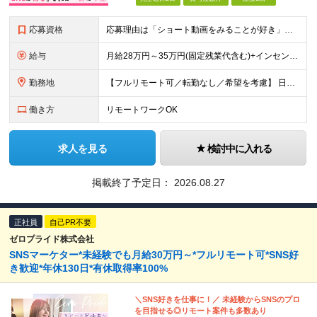
応募資格
応募理由は「ショート動画をみることが好き」でOK！ #学歴不問 #未経験OK ★1つでも当てはまれば、マッチング率高め★ □ SNSや動画制作に興味がある方 □ アイデアを考えることが好きな方 □
給与
月給28万円～35万円(固定残業代含む)+インセンティブ＋各種手当 ※経験・能力等を考慮の上、決定します。 ※残業はほとんどありませんが、発生した場合は時間外手当を100％支給します。 【固定残業
勤務地
【フルリモート可／転勤なし／希望を考慮】 日本47都道府県、どこでも就業可能！ （東京・神奈川・埼玉・千葉・北海道・宮城・愛知・大阪・福岡・新潟など 各拠点近郊のプロジェクト先） 【Point】
働き方
リモートワークOK
求人を見る
検討中に入れる
掲載終了予定日：
2026.08.27
正社員
自己PR不要
ゼロプライド株式会社
SNSマーケター*未経験でも月給30万円～*フルリモート可*SNS好
き歓迎*年休130日*有休取得率100%
＼SNS好きを仕事に！／ 未経験からSNSのプロ
を目指せる◎リモート案件も多数あり