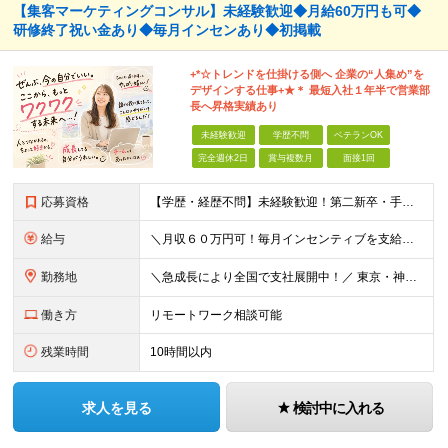
【集客マーケティングコンサル】未経験歓迎◆月給60万円も可◆
研修終了祝い金あり◆毎月インセンあり◆初掲載
+*☆トレンドを仕掛ける側へ 企業の“⼈集め”を
デザインする仕事+★＊ 最短⼊社１年半で営業部
⻑へ昇格実績あり
未経験歓迎
学歴不問
ベテランOK
完全週休2日
賞与複数月
面接1回
応募資格
【学歴・経歴不問】未経験歓迎！第⼆新卒・⼿に職をつけたい・新たな挑戦者⼤歓迎！⼈柄・意欲重視の採⽤♪ ＼これまでの経験・スキルは⼀切不問／ 新たな⼀歩を全⼒で応援します！ ★経歴・学歴不問 ★未経
給与
＼⽉収６０万円可！毎⽉インセンティブを⽀給／ ⽉給３０万円〜+ダブルインセンティブ（個⼈+⽀店達成率に応じて） ※営業⼿当含む ▼下記固定残業代を含みます ・関東圏：5万8000円〜（⽉36h分）＋
勤務地
＼急成⻑により全国で⽀社展開中！／ 東京・神奈川・埼⽟・千葉・⼤阪・名古屋・神⼾・新潟・⾦沢・京都・広島・福岡などで募集中！ ★東京、⼤阪、名古屋、福岡は急募のため、特に選考優遇します★ ◎勤務地は
働き方
リモートワーク相談可能
残業時間
10時間以内
求人を見る
検討中に入れる