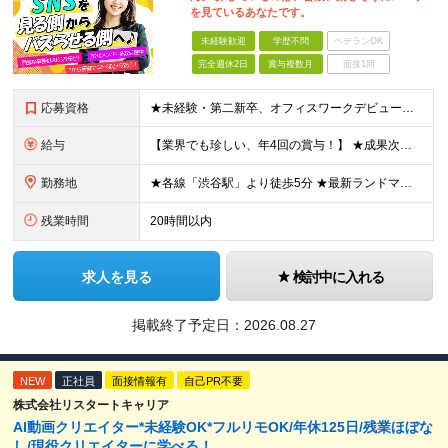
を見ているあなたです。
未経験歓迎
学歴不問
ベテランOK
完全週休2日
賞与複数月
面接1回
応募資格
★未経験・第二新卒、オフィスワークデビュー大歓迎 ★平均年齢は28.6歳！ ★20代の若手メンバーが中心になって活躍している職場です！ ●学歴不問 ※35歳以下の方（若年層の長期キャリア形成） ★こ
給与
【業界でも珍しい、年4回の賞与！】 ★成果次第でスピード昇給可 →20代で年収700万〜900万超も！ ■未経験：月給26〜30万円＋賞与年4回（業績による）＋各種手当 ※経験・スキルを考慮して決定
勤務地
★各線「渋谷駅」より徒歩5分 ★最新ランドマークオフィスです！ ★転勤はありません 【本社】 東京都渋谷区道玄坂2-25-12 道玄坂通 dogenzaka-dori 5階 ※(変更の範囲)上記を除
残業時間
20時間以内
求人を見る
検討中に入れる
掲載終了予定日：
2026.08.27
NEW
正社員
面接情報有
自己PR不要
株式会社リスタートキャリア
AI動画クリエイター*未経験OK*フルリモOK/年休125日/残業ほぼな
し/現役クリエイターに学べる！