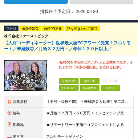
掲載終了予定日：
2026.08.20
正社員
面接情報有
自己PR不要
話を聞きたい応募可
株式会社ファーストピック
【人材コーディネーター】世界最大級ECアワード受賞！フルリモ
ート／未経験◎／月給３２万円～／年休１３０日以上／
-新時代を作るのはアナタ- 人と企業をつなぎ、そ
れぞれの「未来の選択肢」を広げる仕事。
未経験歓迎
学歴不問
ベテランOK
完全週休2日
賞与複数月
面接1回
応募資格
【学歴・経験不問】 ＊未経験者大歓迎！第二新卒歓迎/充実研修/WEB面接可能＊ 「 営業ってなんとなく難しそう・・・ 」 「 AIとかSNSなんて分からない・・・ 」 という未経験の方でも安心して
給与
★月給３２万円～５０万円＋インセンティブ賞与＋決算賞与★ （30時間の固定残業代、一律月54,750円を含む。超過分は支給） ※経験・スキルを考慮の上、決定 ※昇給：随時あり 【インセンティブについ
勤務地
★リモートワーク実施中（プロジェクトによる） ※一部フルリモートあり 【本社】 東京都千代田区五番町4-8 日立五番町ビル 5F 【その他勤務先】 ・北海道札幌市中央区大通東 ・宮城県仙台市青葉区
働き方
フルリモートがメイン