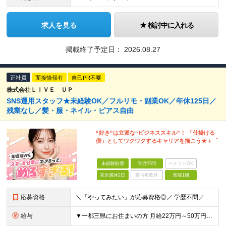
求人を見る
検討中に入れる
掲載終了予定日：
2026.08.27
正社員
面接情報有
自己PR不要
株式会社ＬＩＶＥ ＵＰ
SNS運用スタッフ★未経験OK／フルリモ・副業OK／年休125日／
残業なし／髪・服・ネイル・ピアス自由
“好き”は立派な“ビジネススキル”！ 「仕掛ける
側」としてワクワクするキャリアを描こう★＋゜
未経験歓迎
学歴不問
ベテランOK
完全週休2日
賞与複数月
面接1回
応募資格
＼「やってみたい」が応募資格◎／ 学歴不問／未経験歓迎／業種未経験歓迎／社会人デビュー歓迎／第二新卒歓迎／ブランクOK 経験やスキルは一切不問◎ 大切なのは「挑戦してみたい」という気持ちです！
給与
▼一都三県にお住まいの方 月給22万円～50万円＋インセンティブ＋賞与＋各種手当 ▼上記以外の地域にお住まいの方 月給21万円～50万円＋インセンティブ＋賞与＋各種手当 ※経験・能力を考慮して決定