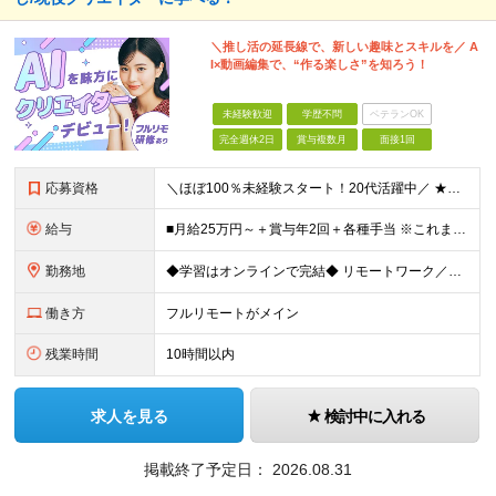
＼推し活の延長線で、新しい趣味とスキルを／ A
I×動画編集で、“作る楽しさ”を知ろう！
未経験歓迎
学歴不問
ベテランOK
完全週休2日
賞与複数月
面接1回
応募資格
＼ほぼ100％未経験スタート！20代活躍中／ ★未経験OK ★学歴不問／第二新卒歓迎 ★35歳以下の方（若年層の長期キャリア形成を図るため） ＜こんな方は大歓迎！＞ ・YouTubeやTikTokな
給与
■月給25万円～＋賞与年2回＋各種手当 ※これまでの経験・スキル・前職の給与を考慮して決定します ※上記には、固定残業代（月20時間分／32,500円～）が含まれます ＜研修期間（7ヶ月～最大10ヶ
勤務地
◆学習はオンラインで完結◆ リモートワーク／フルリモート案件あり・転勤なし ◇本社(秋葉原)または一都三県のクライアント先 ※勤務地につきましては、ご相談の上で配属 ＜本社＞ ◇東京都台東区台東1
働き方
フルリモートがメイン
残業時間
10時間以内
求人を見る
検討中に入れる
掲載終了予定日：
2026.08.31