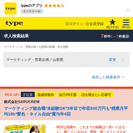
typeのアプリ
インストール
ログイン
会員登録
検討中(
0
)
MENU
7
求人検索結果
件中
1～7
件表示
マーケティング・営業企画 × 山形県の転職・求人情報
マーケティング・営業企画／山形県
変更
保存した検索条件
PICK UP!
正社員
面接情報有
自己PR不要
話を聞きたい応募可
株式会社SARUCREW
マーケティング総合職*未経験OK*3年目で年収900万円も*残業月平
均18h*髪色・ネイル自由*賞与年4回
特別な知識や、これまでの経験は一切いりませ
ん。 探しているのは、普段、楽しそうにスマホ