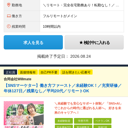
勤務地
＼リモート・完全在宅勤務あり！転勤なし！／ 【47都道府県の好きな地域で働けます☆】 ★リモート・フルリモートも選択可能です！ └将来的には「お気に入りのカフェでテレワーク」 「日本全国、旅をしなが
働き方
フルリモートがメイン
残業時間
10時間以内
求人を見る
検討中に入れる
掲載終了予定日：
2026.08.24
正社員
面接情報有
自己PR不要
話を聞きたい応募可
合同会社Willmate
【SNSマーケター】働き方ファースト／未経験OK！／充実研修／
年休127日／残業なし／平均20代／リモートOK
＼未経験でも安心なサポート体制／ 「SNS×AI」
でこれからの時代に選ばれる人材へ。 好きを未
来のキャリアへ！
未経験歓迎
学歴不問
ベテランOK
完全週休2日
賞与複数月
面接1回