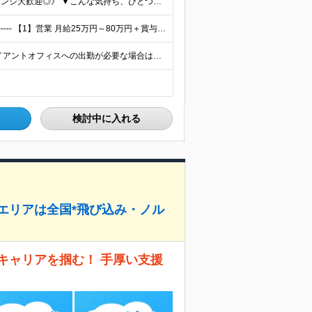
《学歴・職歴・経験すべて不問！／未経験からのチャレンジ大歓迎◎》 ▼こんな気持ち、ひとつでも当てはまる方はぜひ！ □ なにか、人生を変えるきっかけがほしい □ 立ち仕事に疲れて、そろそろ座り仕事がい
＼完全未経験でも安心して年収UP可能です！／ -------------- 【1】営業 月給25万円～80万円＋賞与 【2】事務 月給21万円～50万円＋賞与 【3】マーケ 月給25万円～80万円
日本全国で募集中！リモート希望者も大歓迎！ ※クライアントオフィスへの出勤が必要な場合は、 「東京オフィス」または「首都圏・関西圏」になります ※勤務地の選択はご希望を考慮し、転居を伴う転勤はありま
検討中に入れる
属エリアは全国*飛び込み・ノル
キャリアを掴む！ 手厚い支援