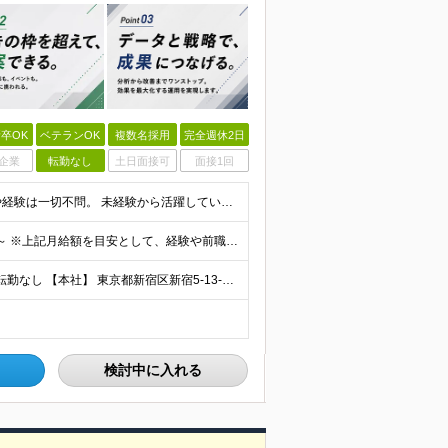
卒OK
ベテランOK
複数名採用
完全週休2日
企業
転勤なし
土日面接可
面接1回
＼未経験・第二新卒歓迎／ ■学歴不問 広告業界の知識や経験は一切不問。 未経験から活躍している先輩が多数在籍中です！ ＜こんな方にオススメです！＞ ◎広告・マーケティングの世界に興味がある ◎自
賞与年2回＋決算賞与あり♪（業績による） 月給30万円～ ※上記月給額を目安として、経験や前職給与などを踏まえ、相談のうえ給与額が変動する可能性がございます。 ※試用期間中は賞与対象外となります。
┃直行直帰OK！ ┃新宿三丁目駅徒歩3分のオフィス ┃転勤なし 【本社】 東京都新宿区新宿5-13-9 太平洋不動産新宿ビル 2F ＼オフィスの雰囲気についてご紹介／ 落ち着いた色味でまとめられた
検討中に入れる