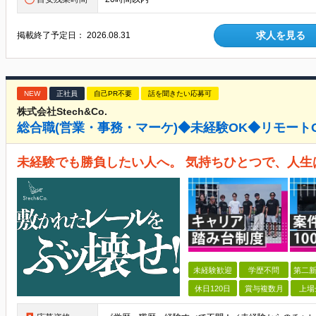
求人を見る
掲載終了予定日：
2026.08.31
NEW
正社員
自己PR不要
話を聞きたい応募可
株式会社Stech&Co.
総合職(営業・事務・マーケ)◆未経験OK◆リモート
未経験でも勝負したい人へ。 気持ちひとつで、人生
未経験歓迎
学歴不問
第二新
休日120日
賞与複数月
上場