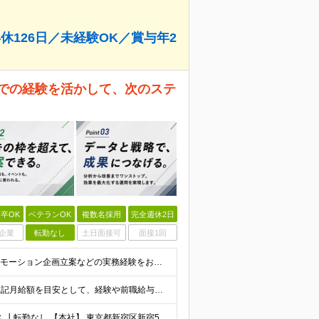
休126日／未経験OK／賞与年2
までの経験を活かして、次のステ
卒OK
ベテランOK
複数名採用
完全週休2日
企業
転勤なし
土日面接可
面接1回
◆学歴不問 ◆未経験OK ★マーケティングもしくはプロモーション企画立案などの実務経験をお持ちの方歓迎します（業界・経験年数不問） ＜ 以下に１つでも当てはまる方は、大歓迎！＞ ◇自社製品・1業界
月給30万円～＋賞与年2回＋決算賞与※業績による ※上記月給額を目安として、経験や前職給与などを踏まえ、相談のうえ給与額が変動する可能性がございます。 ※試用期間中は賞与対象外となります。 【固定
┃リモートワークOK ┃新宿三丁目駅徒歩3分のオフィス ┃転勤なし 【本社】 東京都新宿区新宿5-13-9 太平洋不動産新宿ビル 2F ＼オフィスの雰囲気についてご紹介／ 落ち着いた色味でまとめら