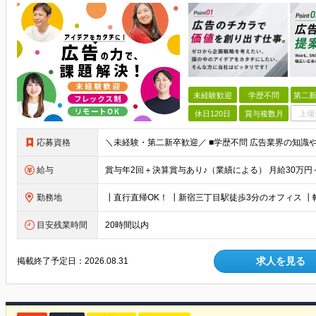
未経験歓迎
学歴不問
第二新
休日120日
賞与複数月
上場
応募資格
給与
勤務地
目安残業時間
20時間以内
求人を見る
掲載終了予定日：
2026.08.31