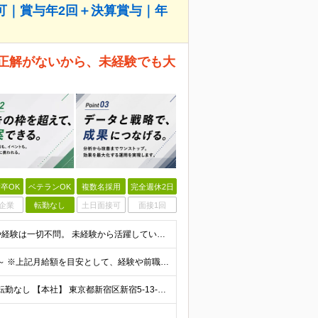
可｜賞与年2回＋決算賞与｜年
 正解がないから、未経験でも大
卒OK
ベテランOK
複数名採用
完全週休2日
企業
転勤なし
土日面接可
面接1回
＼未経験・第二新卒歓迎／ ■学歴不問 広告業界の知識や経験は一切不問。 未経験から活躍している先輩が多数在籍中です！ ＜こんな方にオススメです！＞ ◎広告・マーケティングの世界に興味がある ◎自
賞与年2回＋決算賞与あり♪（業績による） 月給30万円～ ※上記月給額を目安として、経験や前職給与などを踏まえ、相談のうえ給与額が変動する可能性がございます。 ※試用期間中は賞与対象外となります。
┃直行直帰OK！ ┃新宿三丁目駅徒歩3分のオフィス ┃転勤なし 【本社】 東京都新宿区新宿5-13-9 太平洋不動産新宿ビル 2F ＼オフィスの雰囲気についてご紹介／ 落ち着いた色味でまとめられた