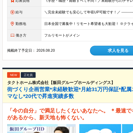
応募資格
給与
勤務地
働き方
フルリモートがメイン
求人を見る
掲載終了予定日：
2026.08.20
NEW
正社員
タクトホーム株式会社【飯田グループホールディングス】
街づくり企画営業*未経験歓迎*月給31万円保証*配
マなし*20代で昇進実績多数
「今の自分」で満足したくないあなたへ。 ＊最速で
があるから、新天地も怖くない。