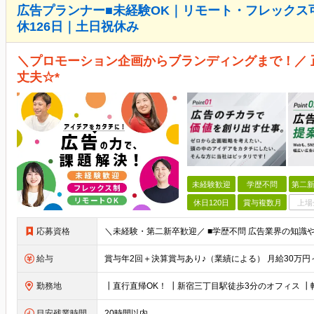
広告プランナー■未経験OK｜リモート・フレックス
休126日｜土日祝休み
＼プロモーション企画からブランディングまで！／
丈夫☆*
未経験歓迎
学歴不問
第二新
休日120日
賞与複数月
上場
応募資格
給与
勤務地
目安残業時間
20時間以内