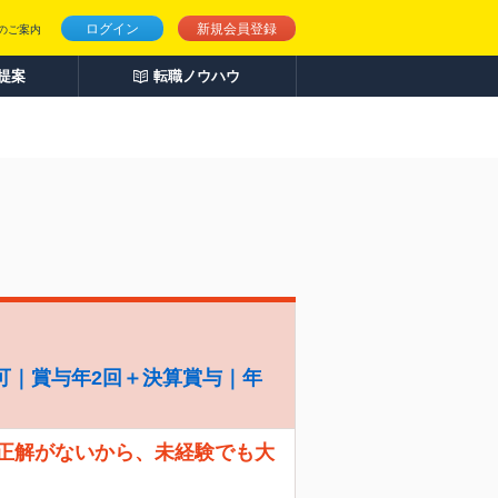
ログイン
新規会員登録
のご案内
人提案
転職ノウハウ
可｜賞与年2回＋決算賞与｜年
 正解がないから、未経験でも大