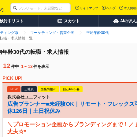
サイトマップ
ヘルプ
求人掲載
検討中リスト
スカウト
AIの求
ティング系
マーケティング・営業企画
平均年齢30代
の転職・求人情報一覧
均年齢30代の転職・求人情報
12
1～12
件中
件を表示
PICK UP!
NEW
正社員
面接情報有
自己PR不要
株式会社ユニフィット
広告プランナー■未経験OK｜リモート・フレックス
休126日｜土日祝休み
＼プロモーション企画からブランディングまで！／
丈夫☆*