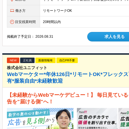
働き方
リモートワークOK
目安残業時間
20時間以内
求人を見る
掲載終了予定日：
2026.08.31
NEW
正社員
面接情報有
自己PR不要
株式会社ユニフィット
Webマーケター*年休126日*リモートOK*フレック
有*服装自由*未経験歓迎
【未経験からWebマーケデビュー！】 毎日見ているイ
告を"届ける側"へ！