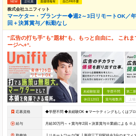
NEW
正社員
面接情報有
自己PR不要
株式会社ユニフィット
マーケター・プランナー◆週2～3日リモートOK／年
回＋決算賞与／転勤なし
"広告の打ち手"も"題材"も、もっと自由に。 これ
ージへ+°.
未経験歓迎
学歴不問
第二新
休日120日
賞与複数月
上場
応募資格
給与
勤務地