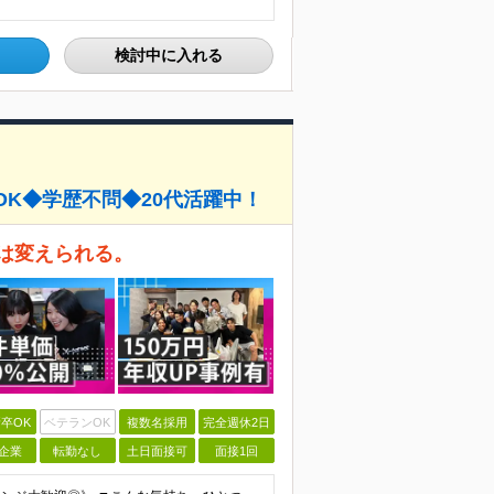
検討中に入れる
OK◆学歴不問◆20代活躍中！
は変えられる。
卒OK
ベテランOK
複数名採用
完全週休2日
企業
転勤なし
土日面接可
面接1回