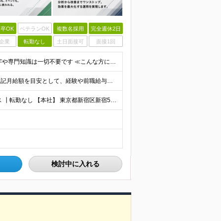
卒OK
ベテランOK
複数名採用
完全週休2日
企業
転勤なし
土日面接可
面接1回
★学歴不問｜職種・業種未経験・第二新卒歓迎★ ＊数字や専門知識は一切不要です ≪こんな方にピッタリ！≫ ‥‥‥‥‥‥‥‥‥‥‥‥ ◎接客・販売・カウンター業務の経験を活かしたい方 ◎立ち仕事から、腰
月給30万円～＋賞与年2回＋決算賞与※業績による ※上記月給額を目安として、経験や前職給与などを踏まえ、相談のうえ給与額が変動する可能性がございます。 ※試用期間中は賞与対象外となります。※試用期間
┃リモートワークOK ┃新宿三丁目駅徒歩3分のオフィス ┃転勤なし 【本社】 東京都新宿区新宿5-13-9 太平洋不動産新宿ビル 2F ＼オフィスの雰囲気についてご紹介／ 落ち着いた色味でまとめら
検討中に入れる