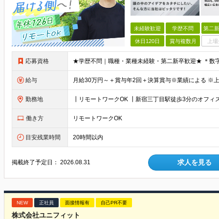
未経験歓迎
学歴不問
第二新
休日120日
賞与複数月
上場
応募資格
給与
勤務地
働き方
リモートワークOK
目安残業時間
20時間以内
求人を見る
掲載終了予定日：
2026.08.31
NEW
正社員
面接情報有
自己PR不要
株式会社ユニフィット