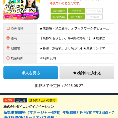
を見ているあなたです。
未経験歓迎
学歴不問
ベテランOK
完全週休2日
賞与複数月
面接1回
応募資格
★未経験・第二新卒、オフィスワークデビュー大歓迎 ★平均年齢は28.6歳！ ★20代の若手メンバーが中心になって活躍している職場です！ ●学歴不問 ※35歳以下の方（若年層の長期キャリア形成） ★こ
給与
【業界でも珍しい、年4回の賞与！】 ★成果次第でスピード昇給可 →20代で年収700万〜900万超も！ ■未経験：月給26〜30万円＋賞与年4回（業績による）＋各種手当 ※経験・スキルを考慮して決定
勤務地
★各線「渋谷駅」より徒歩5分 ★最新ランドマークオフィスです！ ★転勤はありません 【本社】 東京都渋谷区道玄坂2-25-12 道玄坂通 dogenzaka-dori 5階 ※(変更の範囲)上記を除
残業時間
20時間以内
求人を見る
検討中に入れる
掲載終了予定日：
2026.08.27
NEW
正社員
話を聞きたい応募可
株式会社ダイニングイノベーション
新規事業開発（マネージャー候補）年収800万円可/賞与年2回/5～7
連休取得OK/キャリアパス多数！