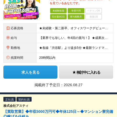
を見ているあなたです。
未経験歓迎
学歴不問
ベテランOK
完全週休2日
賞与複数月
面接1回
応募資格
★未経験・第二新卒、オフィスワークデビュー大歓迎 ★平均年齢は28.6歳！ ★20代の若手メンバーが中心になって活躍している職場です！ ●学歴不問 ※35歳以下の方（若年層の長期キャリア形成） ★こ
給与
【業界でも珍しい、年4回の賞与！】 ★成果次第でスピード昇給可 →20代で年収700万〜900万超も！ ■未経験：月給26〜30万円＋賞与年4回（業績による）＋各種手当 ※経験・スキルを考慮して決定
勤務地
★各線「渋谷駅」より徒歩5分 ★最新ランドマークオフィスです！ ★転勤はありません 【本社】 東京都渋谷区道玄坂2-25-12 道玄坂通 dogenzaka-dori 5階 ※(変更の範囲)上記を除
残業時間
20時間以内
求人を見る
検討中に入れる
掲載終了予定日：
2026.08.27
正社員
契約社員
株式会社アスティ
【買取営業】◆年収5000万円可◆年休125日～◆マンション寮完備
◎稼げる仕組み