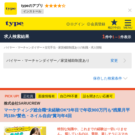
typeのアプリ
インストール
ログイン
会員登録
検討中(
0
)
MENU
1
求人検索結果
件中
1～1
件表示
バイヤー・マーチャンダイザー × 住宅手当・家賃補助制度ありの転職・求人情報
バイヤー・マーチャンダイザー／家賃補助制度あり
変更
保存した検索条件
PICK UP!
正社員
面接情報有
自己PR不要
話を聞きたい応募可
株式会社SARUCREW
マーケティング総合職*未経験OK*3年目で年収900万円も*残業月平
均18h*髪色・ネイル自由*賞与年4回
特別な知識や、これまでの経験は一切いりませ
ん。 探しているのは、普段、楽しそうにスマホ