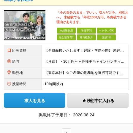
「今の自分のまま」でいい。収入だけを、別次元
へ。 未経験でも「年収1000万円」を突破できる
理由があります。
未経験歓迎
学歴不問
ベテランOK
完全週休2日
賞与複数月
面接1回
応募資格
【全員面接いたします！経験・学歴不問】 未経験から稼ぎたい人＜第二新卒・社会人デビュー歓迎＞ ☆職種・業種未経験歓迎！未経験から稼げる環境です。 ◇人柄・意欲重視の選考！◇ 面接はお互いのことを知
給与
【月給】 ・30万円～＋各種手当＋インセンティブ ・試用期間(6ヶ月) ※固定残業代は、時間外労働の有無に関わらず月34時間分を月5.6万円支給 ※上記を超える時間外労働分は追加で支給 ※試用期間中の
勤務地
【東京本社】☆ご希望の勤務地を選択可能です！U・Iターン歓迎 〒171-0021 東京都豊島区西池袋２丁目３９－８ ■新宿営業所 「新宿御苑前駅」より徒歩5分、「新宿三丁目駅」より徒歩8分 東京都新
残業時間
10時間以内
求人を見る
検討中に入れる
掲載終了予定日：
2026.08.24