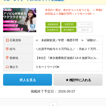
今日の一言が、次のチャンスをつくる。 ― 年休1
25日以上 × 月給27万円～ × リモートOK ―
未経験歓迎
学歴不問
ベテランOK
完全週休2日
賞与複数月
面接1回
応募資格
≪ 未経験歓迎／学歴・職歴不問 ≫ 「経験がなくて不安…」 そんな方も、Asoviなら大歓迎です！ Asoviでは、“これまで”よりも“これから”を重視。 未経験でも基礎から学べる研修と、先輩の丁寧
給与
＼社員平均給与５０万円以上／ ・月給２７万円～４０万円以上＋諸手当＋インセンティブ ※超過分は別途全額支給します。 【 入社時の想定年収 】 ・年収４５０万円 ＜インセンティブ制度について＞ 社員
勤務地
【本社】 └東京都豊島区池袋2-14-4 池袋TAビル8F ★あなたの希望を最大限考慮！ ・都内（池袋・新宿・渋谷・目黒・青山）・埼玉・千葉・神奈川・茨城・栃木・群馬 ※勤務先は本社または支社とな
働き方
リモートワークOK
求人を見る
検討中に入れる
掲載終了予定日：
2026.09.07