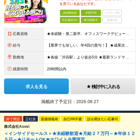
を見ているあなたです。
未経験歓迎
学歴不問
ベテランOK
完全週休2日
賞与複数月
面接1回
応募資格
★未経験・第二新卒、オフィスワークデビュー大歓迎 ★平均年齢は28.6歳！ ★20代の若手メンバーが中心になって活躍している職場です！ ●学歴不問 ※35歳以下の方（若年層の長期キャリア形成） ★こ
給与
【業界でも珍しい、年4回の賞与！】 ★成果次第でスピード昇給可 →20代で年収700万〜900万超も！ ■未経験：月給26〜30万円＋賞与年4回（業績による）＋各種手当 ※経験・スキルを考慮して決定
勤務地
★各線「渋谷駅」より徒歩5分 ★最新ランドマークオフィスです！ ★転勤はありません 【本社】 東京都渋谷区道玄坂2-25-12 道玄坂通 dogenzaka-dori 5階 ※(変更の範囲)上記を除
残業時間
20時間以内
求人を見る
検討中に入れる
掲載終了予定日：
2026.08.27
終了間近
正社員
面接情報有
自己PR不要
話を聞きたい応募可
株式会社Asovi
＜インサイドセールス＞★未経験歓迎★月給２７万円～★年休１２
５日～★リモートOK★ホワイト企業認定