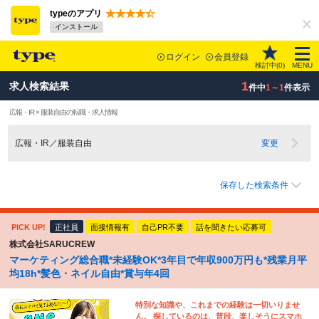
typeのアプリ
インストール
ログイン
会員登録
検討中(
0
)
MENU
1
求人検索結果
件中
1～1
件表示
広報・IR × 服装自由の転職・求人情報
広報・IR／服装自由
変更
保存した検索条件
PICK UP!
正社員
面接情報有
自己PR不要
話を聞きたい応募可
株式会社SARUCREW
マーケティング総合職*未経験OK*3年目で年収900万円も*残業月平
均18h*髪色・ネイル自由*賞与年4回
特別な知識や、これまでの経験は一切いりませ
ん。 探しているのは、普段、楽しそうにスマホ