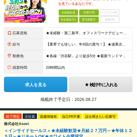
を見ているあなたです。
未経験歓迎
学歴不問
ベテランOK
完全週休2日
賞与複数月
面接1回
応募資格
★未経験・第二新卒、オフィスワークデビュー大歓迎 ★平均年齢は28.6歳！ ★20代の若手メンバーが中心になって活躍している職場です！ ●学歴不問 ※35歳以下の方（若年層の長期キャリア形成） ★こ
給与
【業界でも珍しい、年4回の賞与！】 ★成果次第でスピード昇給可 →20代で年収700万〜900万超も！ ■未経験：月給26〜30万円＋賞与年4回（業績による）＋各種手当 ※経験・スキルを考慮して決定
勤務地
★各線「渋谷駅」より徒歩5分 ★最新ランドマークオフィスです！ ★転勤はありません 【本社】 東京都渋谷区道玄坂2-25-12 道玄坂通 dogenzaka-dori 5階 ※(変更の範囲)上記を除
残業時間
20時間以内
求人を見る
検討中に入れる
掲載終了予定日：
2026.08.27
終了間近
正社員
面接情報有
自己PR不要
話を聞きたい応募可
株式会社Asovi
＜インサイドセールス＞★未経験歓迎★月給２７万円～★年休１２
５日～★リモートOK★ホワイト企業認定