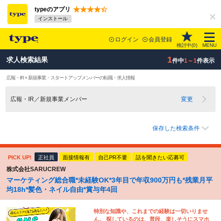
typeのアプリ
インストール
ログイン
会員登録
検討中(
0
)
MENU
1
求人検索結果
件中
1～1
件表示
広報・IR × 新規事業・スタートアップメンバーの転職・求人情報
広報・IR／新規事業メンバー
変更
保存した検索条件
PICK UP!
正社員
面接情報有
自己PR不要
話を聞きたい応募可
株式会社SARUCREW
マーケティング総合職*未経験OK*3年目で年収900万円も*残業月平
均18h*髪色・ネイル自由*賞与年4回
特別な知識や、これまでの経験は一切いりませ
ん。 探しているのは、普段、楽しそうにスマホ