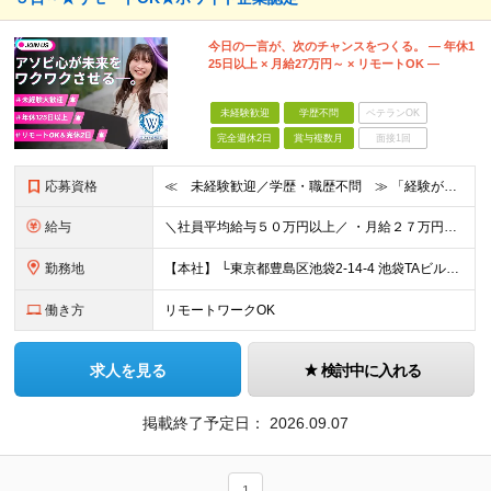
今日の一言が、次のチャンスをつくる。 ― 年休1
25日以上 × 月給27万円～ × リモートOK ―
未経験歓迎
学歴不問
ベテランOK
完全週休2日
賞与複数月
面接1回
応募資格
≪ 未経験歓迎／学歴・職歴不問 ≫ 「経験がなくて不安…」 そんな方も、Asoviなら大歓迎です！ Asoviでは、“これまで”よりも“これから”を重視。 未経験でも基礎から学べる研修と、先輩の丁寧
給与
＼社員平均給与５０万円以上／ ・月給２７万円～４０万円以上＋諸手当＋インセンティブ ※超過分は別途全額支給します。 【 入社時の想定年収 】 ・年収４５０万円 ＜インセンティブ制度について＞ 社員
勤務地
【本社】 └東京都豊島区池袋2-14-4 池袋TAビル8F ★あなたの希望を最大限考慮！ ・都内（池袋・新宿・渋谷・目黒・青山）・埼玉・千葉・神奈川・茨城・栃木・群馬 ※勤務先は本社または支社とな
働き方
リモートワークOK
求人を見る
検討中に入れる
掲載終了予定日：
2026.09.07