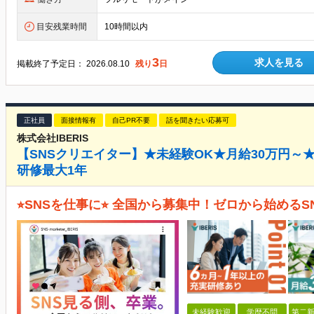
目安残業時間
10時間以内
3
求人を見る
掲載終了予定日：
2026.08.10
残り
日
正社員
面接情報有
自己PR不要
話を聞きたい応募可
株式会社IBERIS
【SNSクリエイター】★未経験OK★月給30万円～
研修最大1年
⭐︎SNSを仕事に⭐︎ 全国から募集中！ゼロから始める
未経験歓迎
学歴不問
第二新