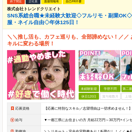
終了間近
正社員
面接情報有
自己PR不要
株式会社トレンドクリエイト
SNS系総合職★未経験大歓迎◇フルリモ・副業OK
服・ネイル自由◇年休125日！
＼＼推し活も、カフェ巡りも、全部諦めない！／／
キルに変わる場所！
未経験歓迎
学歴不問
第二新
休日120日
賞与複数月
上場
応募資格
給与
勤務地