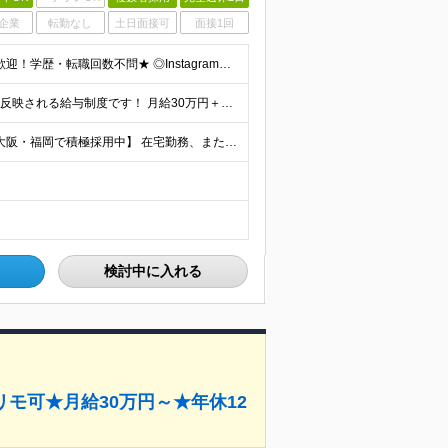
企業
転勤なし
土日面接可
面接1回
＼20代活躍中！第二新卒・フリーター歓迎／ ★未経験歓迎！学歴・転職回数不問★ ◎Instagram／TikTok／X／YouTubeなど、 SNSを見るのが好きな方大歓迎です♪ ＼100％ポテン
＼インセンティブ最大年12回♪／ 成果がしっかり収入に反映される給与制度です！ 月給30万円＋インセンティブ（最大年12回） ★スキル、適性に応じて優遇 【試用期間について】 ・期間：1年 ・給与
【全国募集／フルリモートOK★東京・神奈川・埼玉・大阪・福岡で積極採用中】 在宅勤務、または関東（東京・神奈川・埼玉など）または関西（大阪府など）、九州（福岡）のプロジェクト先 ★フルリモート可（通
検討中に入れる
モ可★月給30万円～★年休12