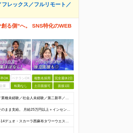
／フレックス／フルリモート／
創る側”へ。 SNS特化のWEB
卒OK
ベテランOK
複数名採用
完全週休2日
企業
転勤なし
土日面接可
面接1回
【必須条件】在学中でないこと 学歴不問／職種未経験／業種未経験／社会人未経験／第二新卒／ブランクOK ◎応募時に特別な経験やスキルは必要ありません。 意欲・人柄重視の採用です！ ＼こんなあなた
＜平均月収45万円！＞ ”業界最大値”売上の45％以上をそのまま支給。 月給25万円以上＋インセンティブ ※研修後、月給35万円スタートの実績あり！ ◎経験・能力を考慮し決定します。 ◎頑張りに応じ
★研修終了後通勤不要！ 【本社】東京都港区西麻布1-2-14デュオ・スカーラ西麻布タワーウエスト 602号室 【品川支社】東京都品川区西五反田5-23-3BLOCKS目黒不動前3階 【大阪支社】大阪