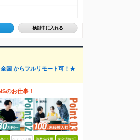
検討中に入れる
★全国 からフルリモート可！★
SNSのお仕事！
卒OK
ベテランOK
複数名採用
完全週休2日