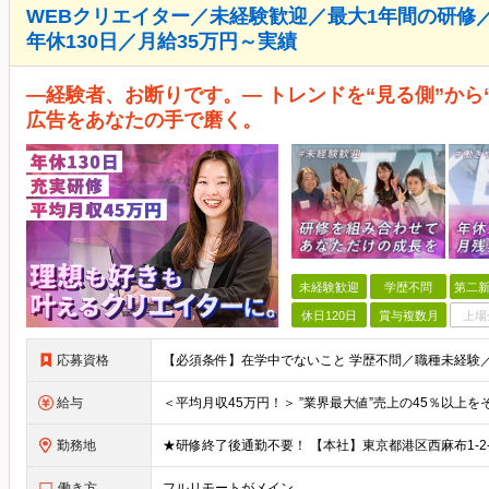
WEBクリエイター／未経験歓迎／最大1年間の研修
年休130日／月給35万円～実績
―経験者、お断りです。― トレンドを“見る側”から“
広告をあなたの手で磨く。
未経験歓迎
学歴不問
第二新
休日120日
賞与複数月
上場
応募資格
給与
勤務地
働き方
フルリモートがメイン