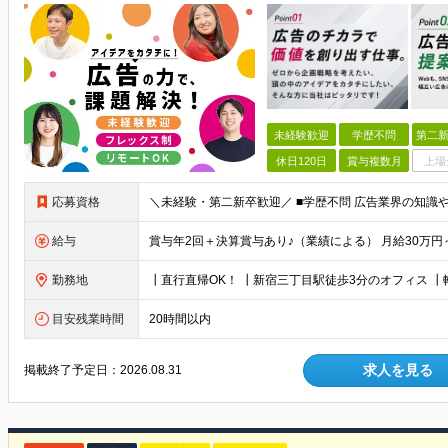
未経験歓迎
学歴不問
第二新
休日120日
賞与複数月
上場
応募資格
給与
勤務地
目安残業時間
20時間以内
求人を見る
掲載終了予定日：
2026.08.31