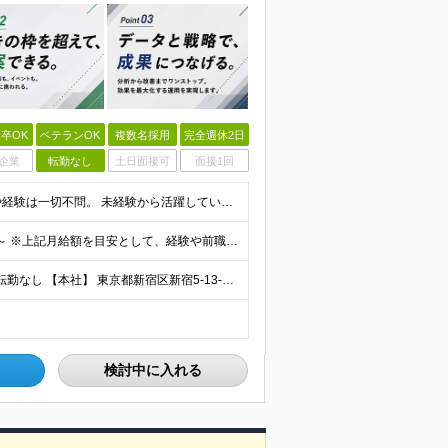
卒OK
ベテランOK
複数名採用
完全週休2日
企業
転勤なし
土日面接可
面接1回
＼未経験・第二新卒歓迎／ ■学歴不問 広告業界の知識や経験は一切不問。 未経験から活躍している先輩が多数在籍中です！ ＜こんな方にオススメです！＞ ◎広告・マーケティングの世界に興味がある ◎自
賞与年2回＋決算賞与あり♪（業績による） 月給30万円～ ※上記月給額を目安として、経験や前職給与などを踏まえ、相談のうえ給与額が変動する可能性がございます。 ※試用期間中は賞与対象外となります。
┃直行直帰OK！ ┃新宿三丁目駅徒歩3分のオフィス ┃転勤なし 【本社】 東京都新宿区新宿5-13-9 太平洋不動産新宿ビル 2F ＼オフィスの雰囲気についてご紹介／ 落ち着いた色味でまとめられた
検討中に入れる