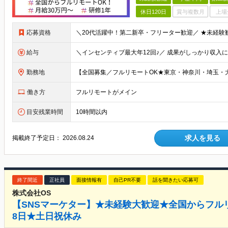
休日120日
賞与複数月
上場
応募資格
給与
勤務地
働き方
フルリモートがメイン
目安残業時間
10時間以内
求人を見る
掲載終了予定日：
2026.08.24
終了間近
正社員
面接情報有
自己PR不要
話を聞きたい応募可
株式会社OS
【SNSマーケター】★未経験大歓迎★全国からフルリ
8日★土日祝休み