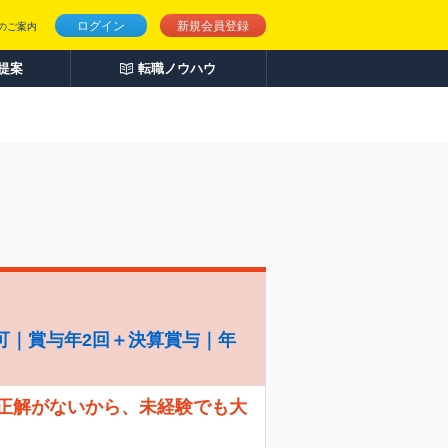
ログイン
新規会員登録
のご案内
人提案
転職ノウハウ
可｜賞与年2回＋決算賞与｜年
 正解がないから、未経験でも大