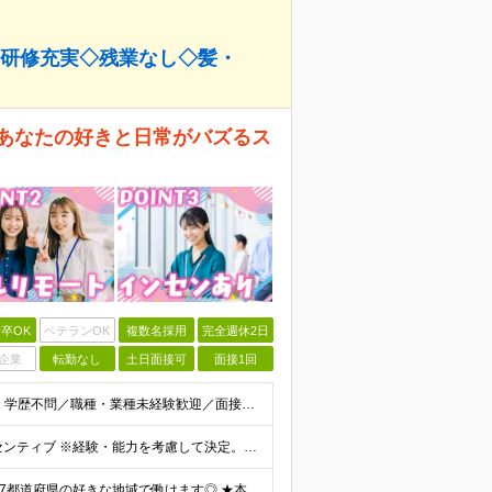
◇研修充実◇残業なし◇髪・
 あなたの好きと日常がバズるス
卒OK
ベテランOK
複数名採用
完全週休2日
企業
転勤なし
土日面接可
面接1回
【応募に特別なスキル／志望理由は一切求めません！】 学歴不問／職種・業種未経験歓迎／面接は1回のみ！ ＼＼10名以上の仲間を大募集！／／ 未経験・第二新卒・初めての正社員も大歓迎！ 「旅行が好き！
▼一都三県にお住まいの方 月給22万円～30万円+インセンティブ ※経験・能力を考慮して決定。経験がある場合は、スキルに応じた月給額でスタートします。 ※上記には固定残業代（10時間分／15,000円
＼＼リモート・完全在宅勤務あり！転勤なし！／／ ★47都道府県の好きな地域で働けます◎ ★本社は渋谷駅徒歩5分の好立地です！ □リモート・フルリモートも選択可能です！ └将来的には「お気に入りのカフ