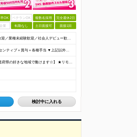
卒OK
ベテランOK
複数名採用
完全週休2日
企業
転勤なし
土日面接可
面接1回
＼「やってみたい」が応募資格◎／ 学歴不問／未経験歓迎／業種未経験歓迎／社会人デビュー歓迎／第二新卒歓迎／ブランクOK 経験やスキルは一切不問◎ 大切なのは「挑戦してみたい」という気持ちです！
▼一都三県にお住まいの方 月給22万円～50万円＋インセンティブ＋賞与＋各種手当 ▼上記以外の地域にお住まいの方 月給21万円～50万円＋インセンティブ＋賞与＋各種手当 ※経験・能力を考慮して決定
＼リモート・完全在宅勤務あり！転勤なし！／ 【47都道府県の好きな地域で働けます☆】 ★リモート・フルリモートも選択可能です！ └将来的には「お気に入りのカフェでテレワーク」 「日本全国、旅をしなが
検討中に入れる