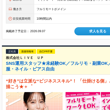
働き方
フルリモートがメイン
目安残業時間
10時間以内
求人を見る
掲載終了予定日：
2026.09.07
正社員
面接情報有
自己PR不要
株式会社ＬＩＶＥ ＵＰ
SNS運用スタッフ★未経験OK／フルリモ・副業OK
服・ネイル・ピアス自由
“好き”は立派な“ビジネススキル”！ 「仕掛ける側
描こう★＋゜