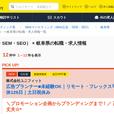
サイトマップ
ヘルプ
求人掲載
検討中リスト
スカウト
AIの求
ティング系
Webマーケティング（Web広告・SEM・SEO）
岐阜県
O） × 岐阜県の転職・求人情報一覧
SEM・SEO） × 岐阜県の転職・求人情報
12
1～12
件中
件を表示
PICK UP!
NEW
正社員
面接情報有
自己PR不要
株式会社ユニフィット
広告プランナー■未経験OK｜リモート・フレックス
休126日｜土日祝休み
＼プロモーション企画からブランディングまで！／
丈夫☆*