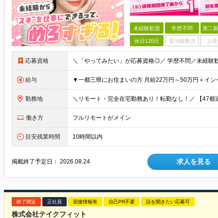
未経験歓迎
学歴不問
第二新
休日120日
賞与複数月
上場
応募資格
給与
勤務地
働き方
フルリモートがメイン
目安残業時間
10時間以内
求人を見る
掲載終了予定日：
2026.08.24
終了間近
正社員
面接情報有
自己PR不要
話を聞きたい応募可
株式会社テイクフィット