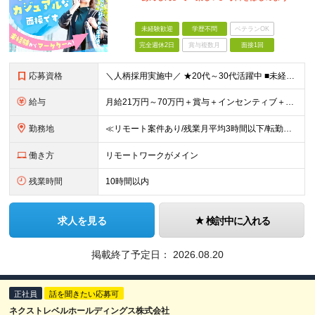
未経験歓迎
学歴不問
ベテランOK
完全週休2日
賞与複数月
面接1回
応募資格
＼人柄採用実施中／ ★20代～30代活躍中 ■未経験OK ■学歴不問 ■第二新卒歓迎 ■ブランクOK 【こんな方、ぴったりです！】 □ コミュニケーションを大切にできる方 →チーム連携やクライアント
給与
月給21万円～70万円＋賞与＋インセンティブ＋各種手当 ◎インセンティブ 5万～90万円等の支給実績あり！ 貴方の頑張りをしっかり評価します。 【各種手当】 ■賞与年1回 ■昇給年1回（初年度は2
勤務地
≪リモート案件あり/残業月平均3時間以下/転勤なし/駅から徒歩4分≫ 東京本社、または関東・関西のプロジェクト先 【本社】 東京都豊島区東池袋一丁目17番11号 パークハイツ池袋1105号 【大阪
働き方
リモートワークがメイン
残業時間
10時間以内
求人を見る
検討中に入れる
掲載終了予定日：
2026.08.20
正社員
話を聞きたい応募可
ネクストレベルホールディングス株式会社