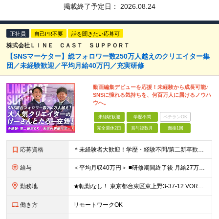
掲載終了予定日：
2026.08.24
正社員
自己PR不要
話を聞きたい応募可
株式会社ＬＩＮＥ ＣＡＳＴ ＳＵＰＰＯＲＴ
【SNSマーケター】総フォロワー数250万人越えのクリエイター集
団／未経験歓迎／平均月給40万円／充実研修
動画編集デビューを応援！未経験から成長可能♪
SNSに憧れる気持ちを、何百万人に届けるノウハ
ウへ。
未経験歓迎
学歴不問
ベテランOK
完全週休2日
賞与複数月
面接1回
応募資格
＊未経験者大歓迎！学歴・経験不問/第二新卒歓迎/約1年間の充実研修/WEB面接可能＊ ▼未経験歓迎＆完全ポテンシャル採用！▼ 基礎のキソから学べる研修があるので経験は一切不問！ 面接では「あなたの
給与
＜平均月収40万円＞ ■研修期間終了後 月給27万円～80万円＋賞与1回＋各種手当＋インセンティブ ※試用期間中は月給22万円～（スキル経験によって変動あり）となります。 その後は実力により給与が
勤務地
★転勤なし！ 東京都台東区東上野3-37-12 VORT上野plus 7F ※その他、1都3県を中心としたプロジェクト先 ※(変更の範囲)上記を除く当社関連勤務地
働き方
リモートワークOK