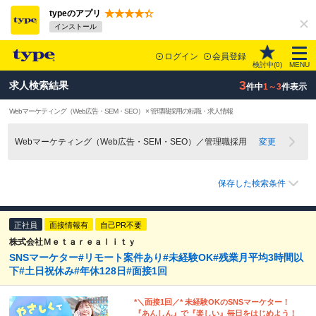
typeのアプリ
インストール
ログイン
会員登録
検討中(
0
)
MENU
3
求人検索結果
件中
1～3
件表示
Webマーケティング（Web広告・SEM・SEO） × 管理職採用の転職・求人情報
Webマーケティング（Web広告・SEM・SEO）／管理職採用
変更
保存した検索条件
正社員
面接情報有
自己PR不要
株式会社Ｍｅｔａｒｅａｌｉｔｙ
SNSマーケター#リモート案件あり#未経験OK#残業月平均3時間以
下#土日祝休み#年休128日#面接1回
*＼面接1回／* 未経験OKのSNSマーケター！
『あんしん』で『楽しい』毎日をはじめよう！