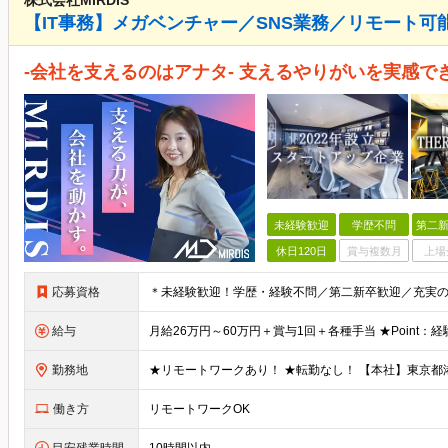
株式会社MIRDIS
【IT事務】メガベンチャー／SNS業務／リモート可
-会社を支えるのはアナタ- 支えるやりがいを実感で
未経験歓迎
学歴不問
第二新
休日120日
賞与複数月
上場
応募資格
給与
勤務地
働き方
リモートワークOK