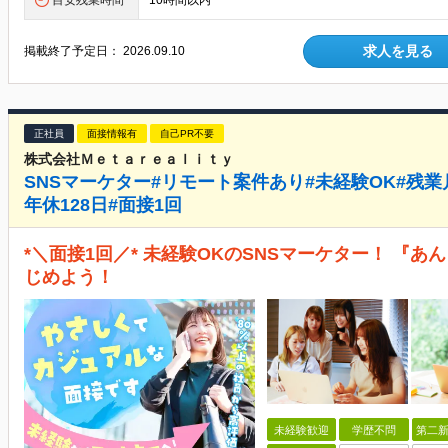
目安残業時間
10時間以内
求人を見る
掲載終了予定日：
2026.09.10
正社員
面接情報有
自己PR不要
株式会社Ｍｅｔａｒｅａｌｉｔｙ
SNSマーケター#リモート案件あり#未経験OK#残業
年休128日#面接1回
*＼面接1回／* 未経験OKのSNSマーケター！ 『
じめよう！
未経験歓迎
学歴不問
第二新