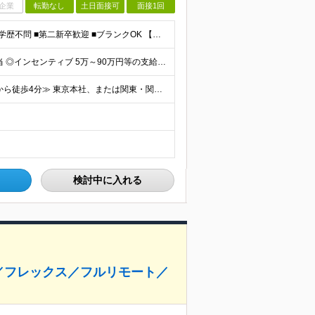
企業
転勤なし
土日面接可
面接1回
＼人柄採用実施中／ ★20代～30代活躍中 ■未経験OK ■学歴不問 ■第二新卒歓迎 ■ブランクOK 【こんな方、ぴったりです！】 □ コミュニケーションを大切にできる方 →チーム連携やクライアント
月給21万円～70万円＋賞与＋インセンティブ＋各種手当 ◎インセンティブ 5万～90万円等の支給実績あり！ 貴方の頑張りをしっかり評価します。 【各種手当】 ■賞与年1回 ■昇給年1回（初年度は2
≪リモート案件あり/残業月平均3時間以下/転勤なし/駅から徒歩4分≫ 東京本社、または関東・関西のプロジェクト先 【本社】 東京都豊島区東池袋一丁目17番11号 パークハイツ池袋1105号 【大阪
検討中に入れる
／フレックス／フルリモート／