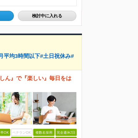
検討中に入れる
月平均3時間以下#土日祝休み#
あんしん』で『楽しい』毎日をは
卒OK
ベテランOK
複数名採用
完全週休2日