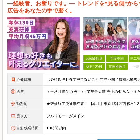
―経験者、お断りです。― トレンドを“見る側”から“
広告をあなたの手で磨く。
未経験歓迎
学歴不問
第二新
休日120日
賞与複数月
上場
応募資格
給与
勤務地
働き方
フルリモートがメイン
目安残業時間
10時間以内