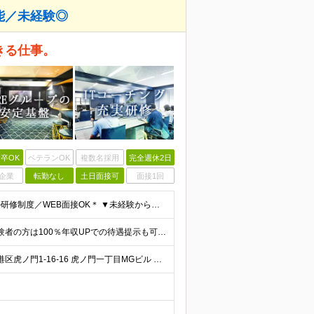
能／未経験◎
きる仕事。
卒OK
ベテランOK
複数名採用
完全週休2日
企業
転勤なし
土日面接可
面接1回
＊未経験歓迎！学歴・経験不問／第二新卒歓迎／充実の研修制度／WEB面接OK＊ ▼未経験から事務デビューを応援！▼ PCの基本操作やビジネスマナーから学べる研修をご用意しています！ 面接では、あなた
月給26万円～60万円＋賞与1回＋各種手当 ★Point：経験者の方は100％年収UPでの待遇提示も可能！ ※試用期間6カ月 ※期間中は月給20万円以上～スタート ※期間中は契約社員
★リモートワークあり！ ★転勤なし！ 【本社】東京都港区虎ノ門1-16-16 虎ノ門一丁目MGビル ∟虎ノ門駅から徒歩3分のピカピカのオフィス ※その他、1都3県を中心としたプロジェクト先 ※親会