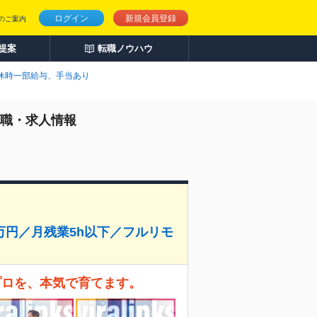
ログイン
新規会員登録
のご案内
人提案
転職ノウハウ
休時一部給与、手当あり
転職・求人情報
円／月残業5h以下／フルリモ
プロを、本気で育てます。