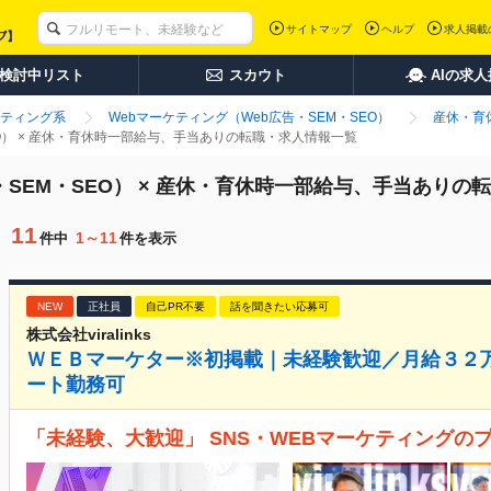
サイトマップ
ヘルプ
求人掲載
検討中リスト
スカウト
AIの求
ティング系
Webマーケティング（Web広告・SEM・SEO）
産休・育
EO） × 産休・育休時一部給与、手当ありの転職・求人情報一覧
・SEM・SEO） × 産休・育休時一部給与、手当ありの
11
1～11
件中
件を表示
NEW
正社員
自己PR不要
話を聞きたい応募可
株式会社viralinks
ＷＥＢマーケター※初掲載｜未経験歓迎／月給３２万
ート勤務可
「未経験、大歓迎」 SNS・WEBマーケティングの