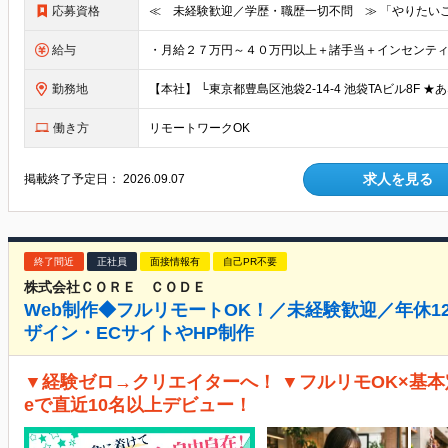
応募資格
給与
勤務地
働き方
リモートワークOK
求人を見る
掲載終了予定日：
2026.09.07
終了間近
正社員
面接情報有
自己PR不要
株式会社ＣＯＲＥ ＣＯＤＥ
Web制作◆フルリモートOK！／未経験歓迎／年休12
ザイン・ECサイトやHP制作
▼経験ゼロ→クリエイターへ！ ▼フルリモOK×基本
eで直近10名以上デビュー！