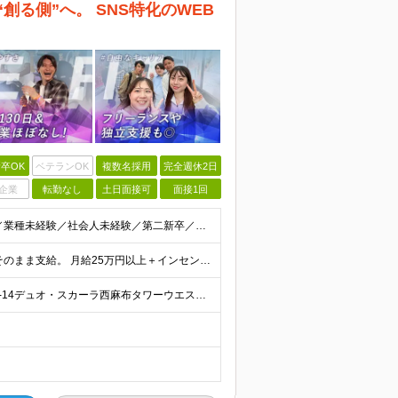
創る側”へ。 SNS特化のWEB
卒OK
ベテランOK
複数名採用
完全週休2日
企業
転勤なし
土日面接可
面接1回
【必須条件】在学中でないこと 学歴不問／職種未経験／業種未経験／社会人未経験／第二新卒／ブランクOK ◎応募時に特別な経験やスキルは必要ありません。 意欲・人柄重視の採用です！ ＼こんなあなた
＜平均月収45万円！＞ ”業界最大値”売上の45％以上をそのまま支給。 月給25万円以上＋インセンティブ ※研修後、月給35万円スタートの実績あり！ ◎経験・能力を考慮し決定します。 ◎頑張りに応じ
★研修終了後通勤不要！ 【本社】東京都港区西麻布1-2-14デュオ・スカーラ西麻布タワーウエスト 602号室 【品川支社】東京都品川区西五反田5-23-3BLOCKS目黒不動前3階 【大阪支社】大阪