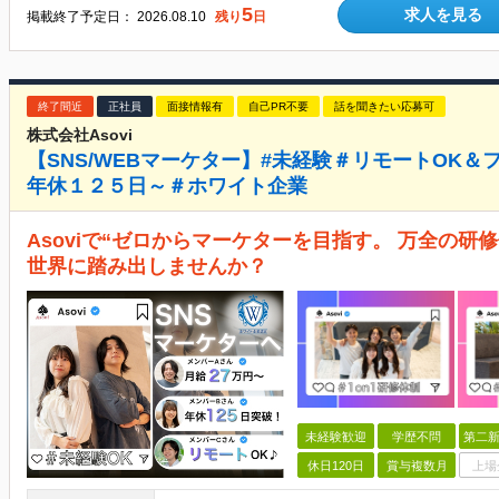
5
求人を見る
掲載終了予定日：
2026.08.10
残り
日
終了間近
正社員
面接情報有
自己PR不要
話を聞きたい応募可
株式会社Asovi
【SNS/WEBマーケター】#未経験＃リモートOK
年休１２５日～＃ホワイト企業
Asoviで“ゼロからマーケターを目指す。 万全の研
世界に踏み出しませんか？
未経験歓迎
学歴不問
第二新
休日120日
賞与複数月
上場