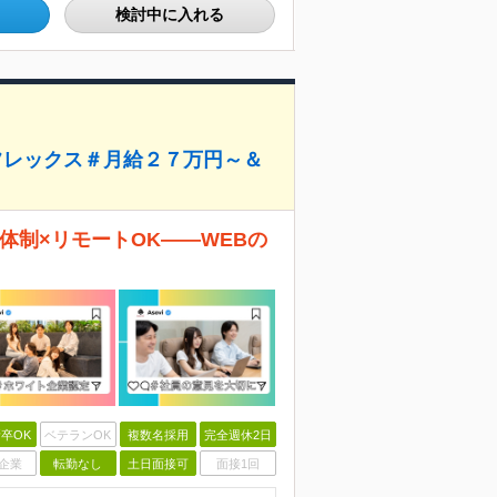
検討中に入れる
＆フレックス＃月給２７万円～＆
修体制×リモートOK——WEBの
卒OK
ベテランOK
複数名採用
完全週休2日
企業
転勤なし
土日面接可
面接1回