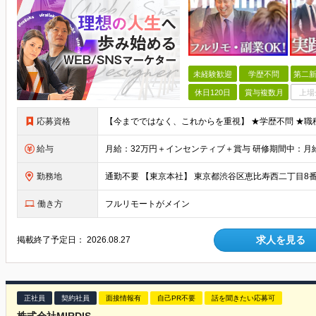
未経験歓迎
学歴不問
第二新
休日120日
賞与複数月
上場
応募資格
給与
勤務地
通勤不要 【東京本社】 東京都渋谷区恵比寿西二丁目8番
働き方
フルリモートがメイン
求人を見る
掲載終了予定日：
2026.08.27
正社員
契約社員
面接情報有
自己PR不要
話を聞きたい応募可