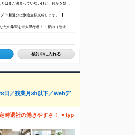
≪ 未経験歓迎／学歴・職歴一切不問 ≫ 「やりたいことはまだ決まっていないけど、何かを始めたい」 「人と関わる仕事に興味がある」——そんな方も大歓迎です！ Asoviでは、“今まで”よりも“これから
・月給２７万円～４０万円以上＋諸手当＋インセンティブ ※超過分は別途全額支給します。 【 入社時の想定年収 】 ・年収４５０万円 ＜インセンティブ制度について＞ 社員一人ひとりの頑張りを多角的に評
【本社】 └東京都豊島区池袋2-14-4 池袋TAビル8F ★あなたの希望を最大限考慮！ ・都内（池袋・新宿・渋谷・目黒・青山）・埼玉・千葉・神奈川・茨城・栃木・群馬 ※勤務先は本社または支社とな
検討中に入れる
8日／残業月3h以下／Webデ
定時退社の働きやすさ！ ▼typ