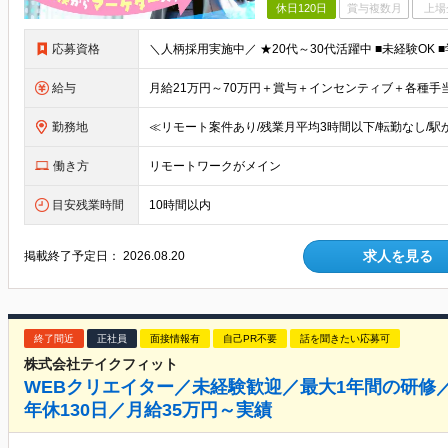
休日120日
賞与複数月
上場
応募資格
給与
勤務地
働き方
リモートワークがメイン
目安残業時間
10時間以内
求人を見る
掲載終了予定日：
2026.08.20
終了間近
正社員
面接情報有
自己PR不要
話を聞きたい応募可
株式会社テイクフィット
WEBクリエイター／未経験歓迎／最大1年間の研修
年休130日／月給35万円～実績