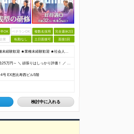
卒OK
ベテランOK
複数名採用
完全週休2日
企業
転勤なし
土日面接可
面接1回
【今までではなく、これからを重視】 ★学歴不問 ★職種未経験歓迎 ★業種未経験歓迎 ★社会人未経験歓迎 ★第二新卒歓迎 ★ブランクOK ★動画編集・デザイン制作の勉強を独学でしている方など ※基礎的
月給：32万円＋インセンティブ＋賞与 研修期間中：月給25万円～ ＼ 頑張りはしっかり評価！ ／ 研修期間中でも、スキルの習得状況や成果に応じて月給27万円へ昇給が可能です。 【研修期間】 期
4号 EX恵比寿西ビル5階
検討中に入れる