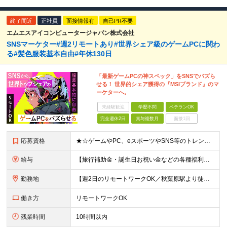
終了間近
正社員
面接情報有
自己PR不要
エムエスアイコンピュータージャパン株式会社
SNSマーケター#週2リモートあり#世界シェア級のゲームPCに関わ
る#髪色服装基本自由#年休130日
「最新ゲームPCの神スペック」をSNSでバズら
せる！ 世界的シェア獲得の『MSIブランド』のマ
ーケターへ。
未経験歓迎
学歴不問
ベテランOK
完全週休2日
賞与複数月
面接1回
応募資格
★☆ゲームやPC、eスポーツやSNS等のトレンドに興味がある方必見☆★ ■以下いずれかのご経験をお持ちの方 ├マーケティング業務またはメディア・Webメディア・広告代理店の経験 └もしくはパソコンショ
給与
【旅行補助金・誕生日お祝い金などの各種福利厚生充実】 月給26万円～＋賞与年2回＋各種手当 ※経験・スキルを考慮し、決定いたします ※上記には固定残業代（24時間分／4万円～6万円）を含みます ※
勤務地
【週2日のリモートワークOK／秋葉原駅より徒歩5分】 本社：東京都千代田区神田須田町2-19-23 Daiwa秋葉原ビル 6階 ※展示会などでの国内/海外出張あり ※変更の範囲：上記を除く当社関連
働き方
リモートワークOK
残業時間
10時間以内