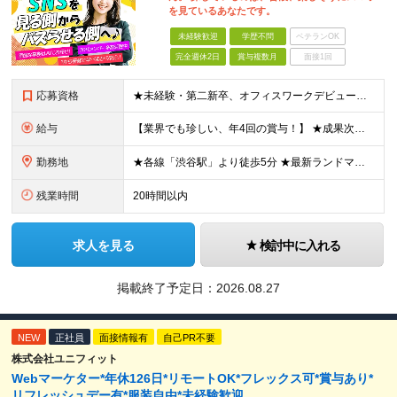
を見ているあなたです。
未経験歓迎
学歴不問
ベテランOK
完全週休2日
賞与複数月
面接1回
応募資格
★未経験・第二新卒、オフィスワークデビュー大歓迎 ★平均年齢は28.6歳！ ★20代の若手メンバーが中心になって活躍している職場です！ ●学歴不問 ※35歳以下の方（若年層の長期キャリア形成） ★こ
給与
【業界でも珍しい、年4回の賞与！】 ★成果次第でスピード昇給可 →20代で年収700万〜900万超も！ ■未経験：月給26〜30万円＋賞与年4回（業績による）＋各種手当 ※経験・スキルを考慮して決定
勤務地
★各線「渋谷駅」より徒歩5分 ★最新ランドマークオフィスです！ ★転勤はありません 【本社】 東京都渋谷区道玄坂2-25-12 道玄坂通 dogenzaka-dori 5階 ※(変更の範囲)上記を除
残業時間
20時間以内
求人を見る
検討中に入れる
掲載終了予定日：
2026.08.27
NEW
正社員
面接情報有
自己PR不要
株式会社ユニフィット
Webマーケター*年休126日*リモートOK*フレックス可*賞与あり*
リフレッシュデー有*服装自由*未経験歓迎