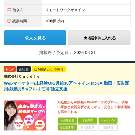
働き方
リモートワークがメイン
残業時間
10時間以内
求人を見る
検討中に入れる
掲載終了予定日：
2026.08.31
NEW
正社員
話を聞きたい応募可
株式会社Ｃａｄｄｉｅ
Webマーケター/未経験OK/月給30万〜＋インセン/AI動画・広告運
用/残業月5h/フルリモ可/独立支援
未経験からAI動画＆Webマーケのプロへ。 手厚
い研修と資質分析があるから、安心して市場価値
を高められる
未経験歓迎
学歴不問
ベテランOK
完全週休2日
賞与複数月
面接1回