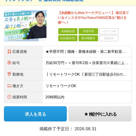
【未経験からWebマーケデビュー！】 毎日見て
いるインスタやYouTubeのSNS広告を"届ける
側"へ！
未経験歓迎
学歴不問
ベテランOK
完全週休2日
賞与複数月
面接1回
応募資格
★学歴不問｜職種・業種未経験・第二新卒歓迎★ ＊数字や専門知識は一切不要です ≪こんな方にピッタリ！≫ ‥‥‥‥‥‥‥‥‥‥‥‥ ◎接客・販売・カウンター業務の経験を活かしたい方 ◎立ち仕事から、腰
給与
月給30万円～＋賞与年2回＋決算賞与※業績による ※上記月給額を目安として、経験や前職給与などを踏まえ、相談のうえ給与額が変動する可能性がございます。 ※試用期間中は賞与対象外となります。※試用期間
勤務地
┃リモートワークOK ┃新宿三丁目駅徒歩3分のオフィス ┃転勤なし 【本社】 東京都新宿区新宿5-13-9 太平洋不動産新宿ビル 2F ＼オフィスの雰囲気についてご紹介／ 落ち着いた色味でまとめら
働き方
リモートワークOK
残業時間
20時間以内
求人を見る
検討中に入れる
掲載終了予定日：
2026.08.31