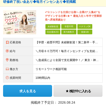
研修終了祝い金あり◆毎月インセンあり◆初掲載
+*☆トレンドを仕掛ける側へ 企業の“⼈集め”を
デザインする仕事+★＊ 最短⼊社１年半で営業部
⻑へ昇格実績あり
未経験歓迎
学歴不問
ベテランOK
完全週休2日
賞与複数月
面接1回
応募資格
【学歴・経歴不問】未経験歓迎！第⼆新卒・⼿に職をつけたい・新たな挑戦者⼤歓迎！⼈柄・意欲重視の採⽤♪ ＼これまでの経験・スキルは⼀切不問／ 新たな⼀歩を全⼒で応援します！ ★経歴・学歴不問 ★未経
給与
＼⽉収６０万円可！毎⽉インセンティブを⽀給／ ⽉給３０万円〜+ダブルインセンティブ（個⼈+⽀店達成率に応じて） ※営業⼿当含む ▼下記固定残業代を含みます ・関東圏：5万8000円〜（⽉36h分）＋
勤務地
＼急成⻑により全国で⽀社展開中！／ 東京・神奈川・埼⽟・千葉・⼤阪・名古屋・神⼾・新潟・⾦沢・京都・広島・福岡などで募集中！ ★東京、⼤阪、名古屋、福岡は急募のため、特に選考優遇します★ ◎勤務地は
働き方
リモートワーク相談可能
残業時間
10時間以内
求人を見る
検討中に入れる
掲載終了予定日：
2026.08.24