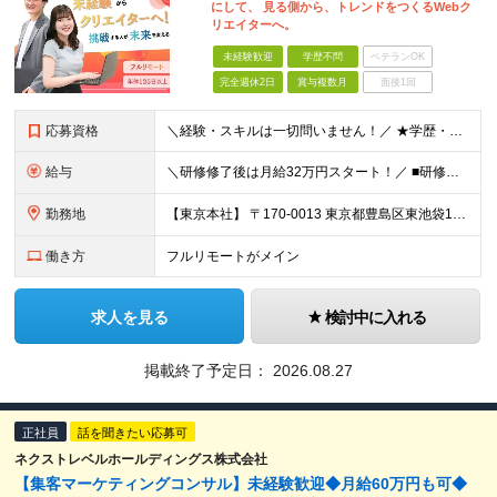
にして、 見る側から、トレンドをつくるWebク
リエイターへ。
未経験歓迎
学歴不問
ベテランOK
完全週休2日
賞与複数月
面接1回
応募資格
＼経験・スキルは一切問いません！／ ★学歴・職歴不問 ★未経験・第二新卒歓迎！ ★正社員デビューも応援します！
給与
＼研修修了後は月給32万円スタート！／ ■研修修了後 月給32万円＋賞与＋インセンティブ賞与 ※残業代は別途支給 ▽研修期間（6カ月）▽ 【経験者】 （営業・接客・マーケティングなどの経験をお持
勤務地
【東京本社】 〒170-0013 東京都豊島区東池袋1-17-11 パークハイツ池袋
働き方
フルリモートがメイン
求人を見る
検討中に入れる
掲載終了予定日：
2026.08.27
正社員
話を聞きたい応募可
ネクストレベルホールディングス株式会社
【集客マーケティングコンサル】未経験歓迎◆月給60万円も可◆