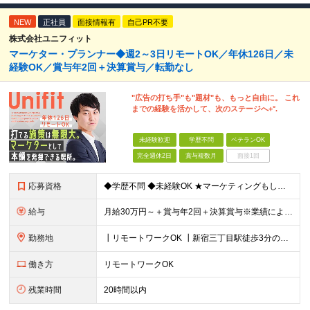
NEW
正社員
面接情報有
自己PR不要
株式会社ユニフィット
マーケター・プランナー◆週2～3日リモートOK／年休126日／未
経験OK／賞与年2回＋決算賞与／転勤なし
"広告の打ち手"も"題材"も、もっと自由に。 これ
までの経験を活かして、次のステージへ+°.
未経験歓迎
学歴不問
ベテランOK
完全週休2日
賞与複数月
面接1回
応募資格
◆学歴不問 ◆未経験OK ★マーケティングもしくはプロモーション企画立案などの実務経験をお持ちの方歓迎します（業界・経験年数不問） ＜ 以下に１つでも当てはまる方は、大歓迎！＞ ◇自社製品・1業界
給与
月給30万円～＋賞与年2回＋決算賞与※業績による ※上記月給額を目安として、経験や前職給与などを踏まえ、相談のうえ給与額が変動する可能性がございます。 ※試用期間中は賞与対象外となります。 【固定
勤務地
┃リモートワークOK ┃新宿三丁目駅徒歩3分のオフィス ┃転勤なし 【本社】 東京都新宿区新宿5-13-9 太平洋不動産新宿ビル 2F ＼オフィスの雰囲気についてご紹介／ 落ち着いた色味でまとめら
働き方
リモートワークOK
残業時間
20時間以内