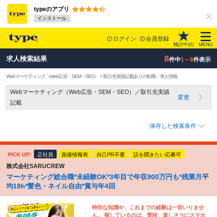
typeのアプリ
インストール
ログイン
会員登録
検討中(
0
)
MENU
8
求人検索結果
件中
1～8
件表示
Webマーケティング（Web広告・SEM・SEO） × 取引先実績記載ありの転職・求人情報
Webマーケティング（Web広告・SEM・SEO）／取引先実績
変更
記載
保存した検索条件
PICK UP!
正社員
面接情報有
自己PR不要
話を聞きたい応募可
株式会社SARUCREW
マーケティング総合職*未経験OK*3年目で年収900万円も*残業月平
均18h*髪色・ネイル自由*賞与年4回
特別な知識や、これまでの経験は一切いりませ
ん。 探しているのは、普段、楽しそうにスマホ