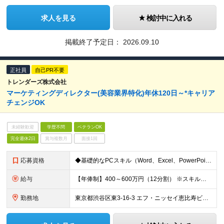
求人を見る
検討中に入れる
掲載終了予定日：
2026.09.10
正社員
自己PR不要
トレンダーズ株式会社
マーケティングディレクター(美容業界特化)年休120日～*キャリア
チェンジOK
未経験歓迎
学歴不問
ベテランOK
完全週休2日
賞与複数月
面接1回
応募資格
◆基礎的なPCスキル（Word、Excel、PowerPoint） ◆社会人経験2年以上 ◆SNS広告運用の経験がある方 ◆複数のプロジェクト管理の経験がある方 【求める人物像】 ◆確動性が高く、リ
給与
【年俸制】400～600万円（12分割） ※スキル・経験を考慮の上、決定します ※上記金額には固定残業代として月45時間相当（月90,000円～月136,000円程度）が含まれています ※超過分は別途
勤務地
東京都渋谷区東3-16-3 エフ・ニッセイ恵比寿ビル8階 ※(変更の範囲)上記を除く当社関連勤務地