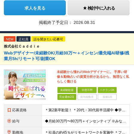
求人を見る
検討中に入れる
掲載終了予定日：
2026.08.31
NEW
正社員
話を聞きたい応募可
株式会社Ｃａｄｄｉｅ
Webデザイナー/未経験OK/月給30万〜＋インセン/最先端AI研修/残
業月5h/リモート可/副業OK
未経験から憧れのWebデザイナーに。 手厚い研
修＆動物占いの資質分析があるから、無理なく私
らしく働ける
未経験歓迎
学歴不問
ベテランOK
完全週休2日
賞与複数月
面接1回
応募資格
＊第2新卒歓迎！ ＊20代・30代前半活躍中 ◆学歴不問 ◆未経験歓迎 ＼こんな方にピッタリです！／ ★SNSを見るだけでなく「仕掛ける側」になりたい方 ★販売や接客で「お客様の心理」を考えた経験
給与
◆月給30万円〜80万円＋インセンティブ ※みなし残業代（月10時間・16,000円）を含みます ※超過分は別途支給します ※試用期間3か月あり（給与は28万円、待遇に差異なし）
勤務地
＊社員の約45％がリモートワークを実施中 ＊フルリモート案件もあり ＊転勤はありません 本社（横浜）または、東京・神奈川の各プロジェクト先。 【本社】 神奈川県横浜市中区不老町2丁目11-8 税経