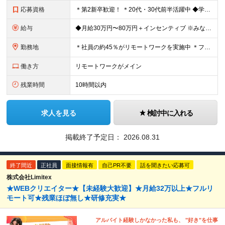
応募資格
＊第2新卒歓迎！ ＊20代・30代前半活躍中 ◆学歴不問 ◆未経験歓迎 ＼こんな方にピッタリです！／ ★SNSを見るだけでなく「仕掛ける側」になりたい方 ★販売や接客で「お客様の心理」を考えた経験
給与
◆月給30万円〜80万円＋インセンティブ ※みなし残業代（月10時間・16,000円）を含みます ※超過分は別途支給します ※試用期間3か月あり（給与は28万円、待遇に差異なし）
勤務地
＊社員の約45％がリモートワークを実施中 ＊フルリモート案件もあり ＊転勤はありません 本社（横浜）または、東京・神奈川の各プロジェクト先。 【本社】 神奈川県横浜市中区不老町2丁目11-8 税経
働き方
リモートワークがメイン
残業時間
10時間以内
求人を見る
検討中に入れる
掲載終了予定日：
2026.08.31
終了間近
正社員
面接情報有
自己PR不要
話を聞きたい応募可
株式会社Limitex
★WEBクリエイター★【未経験大歓迎】★月給32万以上★フルリ
モート可★残業ほぼ無し★研修充実★
アルバイト経験しかなかった私も、 "好き"を仕事