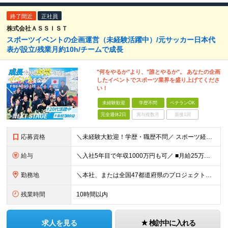
終了間近
正社員
株式会社ＡＳＳＩＳＴ
スポーツイベントの企画運営（未経験活躍中）/元サッカー日本代
表が設立/残業月約10h/チームで成長
"何をやるか"より、"誰とやるか"。 あなたの企画
したイベントでスポーツ業界を盛り上げてくださ
い！
未経験歓迎
学歴不問
ベテランOK
完全週休2日
賞与複数月
面接1回
応募資格
＼未経験大歓迎！学歴・職歴不問／ スポーツ経験も不問！人柄重視の採用で「やってみたい」を全力応援！ ■意欲・人柄重視の採用です！ □スポーツ経験も問いません♪ ■入社時に必要なスキル・経験は一切あ
給与
＼入社5年目で年収1000万円も可／ ■月給25万円～70万円＋賞与＋残業代全額支給 ※経験・能力などを考慮の上、決定いたします。 ※残業代は別途全額支給いたします。 ※試用期間は6ヶ月です。その間
勤務地
＼本社、または全国47都道府県のプロジェクト先／ ◎希望に合わせた勤務地でご活躍いただけます！ ◎引っ越しを伴う転勤はございません。 【本社】 東京都中央区銀座1-7-16 コミット銀座ビル4F
残業時間
10時間以内
求人を見る
検討中に入れる