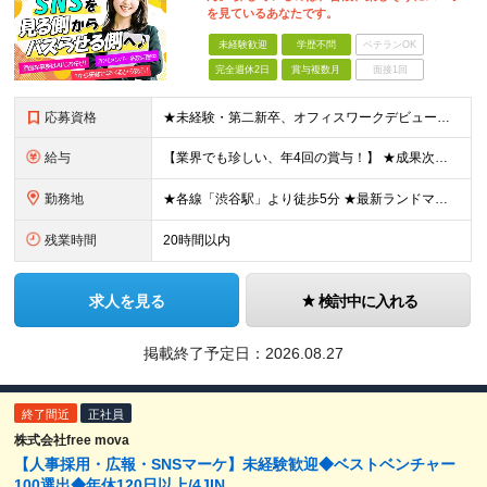
を見ているあなたです。
未経験歓迎
学歴不問
ベテランOK
完全週休2日
賞与複数月
面接1回
応募資格
★未経験・第二新卒、オフィスワークデビュー大歓迎 ★平均年齢は28.6歳！ ★20代の若手メンバーが中心になって活躍している職場です！ ●学歴不問 ※35歳以下の方（若年層の長期キャリア形成） ★こ
給与
【業界でも珍しい、年4回の賞与！】 ★成果次第でスピード昇給可 →20代で年収700万〜900万超も！ ■未経験：月給26〜30万円＋賞与年4回（業績による）＋各種手当 ※経験・スキルを考慮して決定
勤務地
★各線「渋谷駅」より徒歩5分 ★最新ランドマークオフィスです！ ★転勤はありません 【本社】 東京都渋谷区道玄坂2-25-12 道玄坂通 dogenzaka-dori 5階 ※(変更の範囲)上記を除
残業時間
20時間以内
求人を見る
検討中に入れる
掲載終了予定日：
2026.08.27
終了間近
正社員
株式会社free mova
【人事採用・広報・SNSマーケ】未経験歓迎◆ベストベンチャー
100選出◆年休120日以上/4JIN