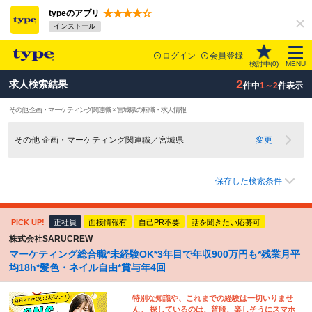
typeのアプリ
インストール
ログイン
会員登録
検討中(
0
)
MENU
2
求人検索結果
件中
1～2
件表示
その他 企画・マーケティング関連職 × 宮城県の転職・求人情報
その他 企画・マーケティング関連職／宮城県
変更
保存した検索条件
PICK UP!
正社員
面接情報有
自己PR不要
話を聞きたい応募可
株式会社SARUCREW
マーケティング総合職*未経験OK*3年目で年収900万円も*残業月平
均18h*髪色・ネイル自由*賞与年4回
特別な知識や、これまでの経験は一切いりませ
ん。 探しているのは、普段、楽しそうにスマホ