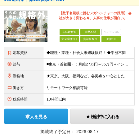
【数千名規模に挑むメガベンチャーの採用】 会
社が大きく変わる今、人事の仕事が面白い。
未経験歓迎
学歴不問
ベテランOK
完全週休2日
賞与複数月
面接1回
応募資格
◆職種・業種・社会人未経験歓迎！ ◆学歴不問 ◆34歳以下の方 ※若年層の長期キャリア形成のため ◎メンバーの99％が未経験入社 ◎人柄・ポテンシャル重視採用 ◎早期から活躍したい方大歓迎 経験や
給与
■東京（首都圏）：月給27万円～35万円＋インセンティブ ■大阪：月給25万円～35万円＋インセンティブ ■その他地方：月給23万円～35万円＋インセンティブ ※上記の額には下記の固定残業代を含みま
勤務地
★東京、大阪、福岡など、各拠点を中心とした全国採用 ★仙台、名古屋で積極採用中 ★希望に沿わない転勤なし ★U・Iターン歓迎 ■東京本社 東京都渋谷区道玄坂2-25-12 道玄坂通3階3-1a ■
働き方
リモートワーク相談可能
残業時間
10時間以内
求人を見る
検討中に入れる
掲載終了予定日：
2026.08.17