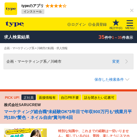
typeのアプリ
インストール
ログイン
会員登録
検討中(
0
)
MENU
35
求人検索結果
件中
1～35
件表示
企画・マーケティング系 × 川崎市の転職・求人情報
企画・マーケティング系／川崎市
変更
保存した検索条件
PICK UP!
正社員
面接情報有
自己PR不要
話を聞きたい応募可
株式会社SARUCREW
マーケティング総合職*未経験OK*3年目で年収900万円も*残業月平
均18h*髪色・ネイル自由*賞与年4回
特別な知識や、これまでの経験は一切いりませ
ん。 探しているのは、普段、楽しそうにスマホ