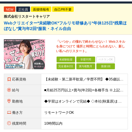
NEW
正社員
面接情報有
自己PR不要
株式会社リスタートキャリア
Webクリエイター*未経験OK*フルリモ研修あり*年休125日*残業ほ
ぼなし*賞与年2回*服装・ネイル自由
「いつか」の憧れで終わらせない！ Webスキル
を身につけて 場所と時間にとらわれない、新し
い私へのリスタート。
未経験歓迎
学歴不問
ベテランOK
完全週休2日
賞与複数月
面接1回
応募資格
【未経験・第二新卒歓迎／学歴不問】 ◆35歳以下の方（若年層の長期キャリア形成を図るため) ◆お人柄・意欲重視の採用です！ ＜こんな方は大歓迎！＞ ・SNSや動画を見るのが好きで、トレンドに敏感 ・
給与
■月給25万円以上+賞与(年2回)+各種手当 ※上記給与には、固定残業代（月20時間分／32,400円）、 AIツール支援費（10,000円）が含まれます ※これまでの経験・スキル・前職の給与を考
勤務地
◆学習はオンラインで完結◆ ◇本社(秋葉原)または一都三県のクライアント先 ※勤務地につきましては、ご相談の上で配属 ＜本社＞ ◇東京都台東区台東1-27-11 やわらぎビル2F └または、東京都
働き方
リモートワークOK
残業時間
10時間以内