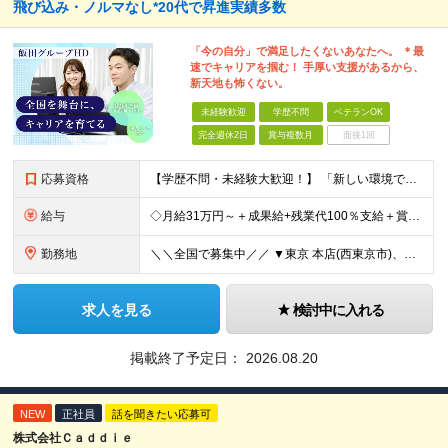
飛び込み・ノルマなし*20代で昇進実績多数
「今の自分」で満足したくないあなたへ。 ＊最
速でキャリアを掴む！ 手厚い支援があるから、
新天地も怖くない。
未経験歓迎
学歴不問
ベテランOK
完全週休2日
賞与複数月
面接1回
応募資格
【学歴不問・未経験大歓迎！】 「新しい環境で自分を試したい」 「イチからプロを目指したい」 そんな意欲があれば、これまでの経歴は一切問いません！ ━━━━━━━━━━━━ 必須条件はこれだけ！ ━━
給与
◇月給31万円～＋成果給+残業代100％支給＋賞与(前年実績4.4ヵ月分) ※経験、能力を考慮し、当社規定により優遇します 【仕入営業経験者+資格保持者】 ◆月給37万円以上+成果給+残業代100%
勤務地
＼＼全国で募集中／／ ▼東京 本店(西東京市)、つきみ野店、多摩店、立川店、町田店、 調布店、綾瀬店、高円寺店、池尻店、船堀店、練馬店 ▼埼玉 草加店、越谷店、蕨店、大宮店、浦和店、 川越店、志木
求人を見る
検討中に入れる
掲載終了予定日：
2026.08.20
NEW
正社員
話を聞きたい応募可
株式会社Ｃａｄｄｉｅ