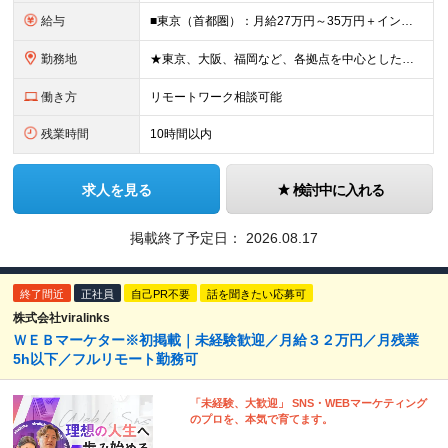
給与
■東京（首都圏）：月給27万円～35万円＋インセンティブ ■大阪：月給25万円～35万円＋インセンティブ ■その他地方：月給23万円～35万円＋インセンティブ ※上記の額には下記の固定残業代を含みま
勤務地
★東京、大阪、福岡など、各拠点を中心とした全国採用 ★仙台、名古屋で積極採用中 ★希望に沿わない転勤なし ★U・Iターン歓迎 ■東京本社 東京都渋谷区道玄坂2-25-12 道玄坂通3階3-1a ■
働き方
リモートワーク相談可能
残業時間
10時間以内
求人を見る
検討中に入れる
掲載終了予定日：
2026.08.17
終了間近
正社員
自己PR不要
話を聞きたい応募可
株式会社viralinks
ＷＥＢマーケター※初掲載｜未経験歓迎／月給３２万円／月残業
5h以下／フルリモート勤務可
「未経験、大歓迎」 SNS・WEBマーケティング
のプロを、本気で育てます。