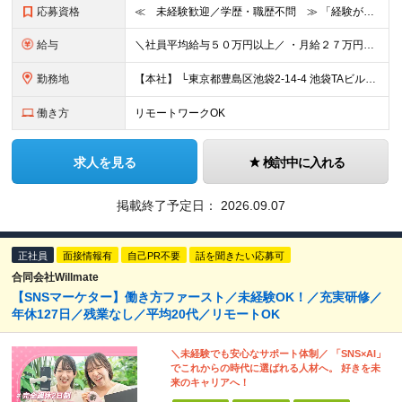
応募資格
≪ 未経験歓迎／学歴・職歴不問 ≫ 「経験がなくて不安…」 そんな方も、Asoviなら大歓迎です！ Asoviでは、“これまで”よりも“これから”を重視。 未経験でも基礎から学べる研修と、先輩の丁寧
給与
＼社員平均給与５０万円以上／ ・月給２７万円～４０万円以上＋諸手当＋インセンティブ ※超過分は別途全額支給します。 【 入社時の想定年収 】 ・年収４５０万円 ＜インセンティブ制度について＞ 社員
勤務地
【本社】 └東京都豊島区池袋2-14-4 池袋TAビル8F ★あなたの希望を最大限考慮！ ・都内（池袋・新宿・渋谷・目黒・青山）・埼玉・千葉・神奈川・茨城・栃木・群馬 ※勤務先は本社または支社とな
働き方
リモートワークOK
求人を見る
検討中に入れる
掲載終了予定日：
2026.09.07
正社員
面接情報有
自己PR不要
話を聞きたい応募可
合同会社Willmate
【SNSマーケター】働き方ファースト／未経験OK！／充実研修／
年休127日／残業なし／平均20代／リモートOK
＼未経験でも安心なサポート体制／ 「SNS×AI」
でこれからの時代に選ばれる人材へ。 好きを未
来のキャリアへ！