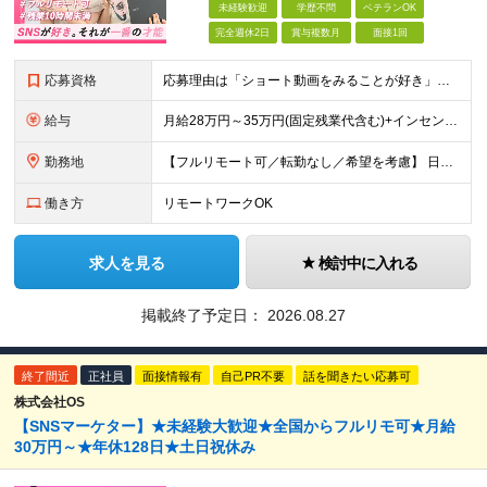
未経験歓迎
学歴不問
ベテランOK
完全週休2日
賞与複数月
面接1回
応募資格
応募理由は「ショート動画をみることが好き」でOK！ #学歴不問 #未経験OK ★1つでも当てはまれば、マッチング率高め★ □ SNSや動画制作に興味がある方 □ アイデアを考えることが好きな方 □
給与
月給28万円～35万円(固定残業代含む)+インセンティブ＋各種手当 ※経験・能力等を考慮の上、決定します。 ※残業はほとんどありませんが、発生した場合は時間外手当を100％支給します。 【固定残業
勤務地
【フルリモート可／転勤なし／希望を考慮】 日本47都道府県、どこでも就業可能！ （東京・神奈川・埼玉・千葉・北海道・宮城・愛知・大阪・福岡・新潟など 各拠点近郊のプロジェクト先） 【Point】
働き方
リモートワークOK
求人を見る
検討中に入れる
掲載終了予定日：
2026.08.27
終了間近
正社員
面接情報有
自己PR不要
話を聞きたい応募可
株式会社OS
【SNSマーケター】★未経験大歓迎★全国からフルリモ可★月給
30万円～★年休128日★土日祝休み