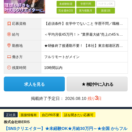
未経験歓迎
学歴不問
ベテランOK
完全週休2日
賞与複数月
面接1回
応募資格
【必須条件】在学中でないこと 学歴不問／職種未経験／業種未経験／社会人未経験／第二新卒／ブランクOK ◎応募時に特別な経験やスキルは必要ありません。 意欲・人柄重視の採用です！ ＼こんなあなた
給与
＜平均月収45万円！＞ ”業界最大値”売上の45％以上をそのまま支給。 月給25万円以上＋インセンティブ ※研修後、月給35万円スタートの実績あり！ ◎経験・能力を考慮し決定します。 ◎頑張りに応じ
勤務地
★研修終了後通勤不要！ 【本社】東京都港区西麻布1-2-14デュオ・スカーラ西麻布タワーウエスト 602号室 【品川支社】東京都品川区西五反田5-23-3BLOCKS目黒不動前3階 【大阪支社】大阪
働き方
フルリモートがメイン
残業時間
10時間以内
求人を見る
検討中に入れる
3
掲載終了予定日：
2026.08.10
残り
日
正社員
面接情報有
自己PR不要
話を聞きたい応募可
株式会社IBERIS
【SNSクリエイター】★未経験OK★月給30万円～★全国 からフル