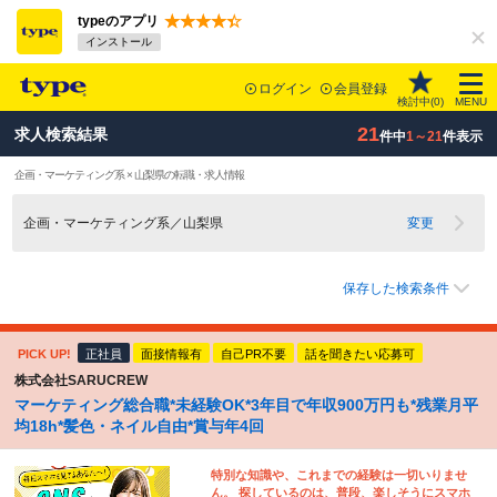
typeのアプリ
インストール
ログイン
会員登録
検討中(
0
)
MENU
21
求人検索結果
件中
1～21
件表示
企画・マーケティング系 × 山梨県の転職・求人情報
企画・マーケティング系／山梨県
変更
保存した検索条件
PICK UP!
正社員
面接情報有
自己PR不要
話を聞きたい応募可
株式会社SARUCREW
マーケティング総合職*未経験OK*3年目で年収900万円も*残業月平
均18h*髪色・ネイル自由*賞与年4回
特別な知識や、これまでの経験は一切いりませ
ん。 探しているのは、普段、楽しそうにスマホ