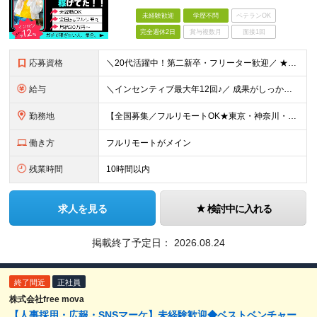
未経験歓迎
学歴不問
ベテランOK
完全週休2日
賞与複数月
面接1回
応募資格
＼20代活躍中！第二新卒・フリーター歓迎／ ★未経験歓迎！学歴・転職回数不問★ ◎Instagram／TikTok／X／YouTubeなど、 SNSを見るのが好きな方大歓迎です♪ ＼100％ポテン
給与
＼インセンティブ最大年12回♪／ 成果がしっかり収入に反映される給与制度です！ 月給30万円＋インセンティブ（最大年12回） ★スキル、適性に応じて優遇 【試用期間について】 ・期間：1年 ・給与
勤務地
【全国募集／フルリモートOK★東京・神奈川・埼玉・大阪・福岡で積極採用中】 在宅勤務、または関東（東京・神奈川・埼玉など）または関西（大阪府など）、九州（福岡）のプロジェクト先 ★フルリモート可（通
働き方
フルリモートがメイン
残業時間
10時間以内
求人を見る
検討中に入れる
掲載終了予定日：
2026.08.24
終了間近
正社員
株式会社free mova
【人事採用・広報・SNSマーケ】未経験歓迎◆ベストベンチャー