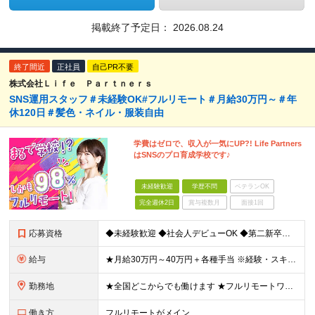
掲載終了予定日：
2026.08.24
終了間近
正社員
自己PR不要
株式会社Ｌｉｆｅ Ｐａｒｔｎｅｒｓ
SNS運用スタッフ＃未経験OK#フルリモート＃月給30万円～＃年
休120日＃髪色・ネイル・服装自由
学費はゼロで、収入が一気にUP?! Life Partners
はSNSのプロ育成学校です♪
未経験歓迎
学歴不問
ベテランOK
完全週休2日
賞与複数月
面接1回
応募資格
◆未経験歓迎 ◆社会人デビューOK ◆第二新卒も歓迎 ◆学歴不問 ………………‥・*.+ 応募時に特別なスキルや経験は必要ありません。 正社員経験がない方も歓迎します！ +.*・‥……………… L
給与
★月給30万円～40万円＋各種手当 ※経験・スキルを考慮して金額を決定します ※上記月給は固定残業代（20時間分／3万2000円～）を含む ※超過分は別途支給します ★試用期間：7ヶ月間あり（待遇に
勤務地
★全国どこからでも働けます ★フルリモートワークが可能 ★希望に100％応じます！ ■所属は横浜本社となります。 神奈川県横浜市中区長者町2-6-3 テクノサイシング長者町ビル7F ※(変更の範囲)
働き方
フルリモートがメイン