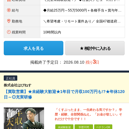
給与
◆月給25万円～55万5000円＋各種手当＋賞与年1回 ※上記には固定残業代（月20時間／3万2400円）を含みます。超過分は別途支給します。 ※試用期間3～6ヶ月あり。期間中の給与は【給与欄】を
勤務地
＼希望考慮・リモート案件あり／ 全国47都道府県のプロジェクト先 └好きな場所で勤務可能！◎ └Web系の総合職採用の場合、 デビュー後はフルリモート（完全在宅）案件8割！ ◎転勤の有無については
残業時間
10時間以内
求人を見る
検討中に入れる
3
掲載終了予定日：
2026.08.10
残り
日
正社員
株式会社はぴねす
【買取営業】★未経験大歓迎★1年目で月収100万円も!?★年休120
日～◎充実研修
「くすぶったまま、一生終わる気ですか？」 学
歴・経験、全部関係ねえ。 「お金が欲しい」そ
れだけで十分です！！
未経験歓迎
学歴不問
ベテランOK