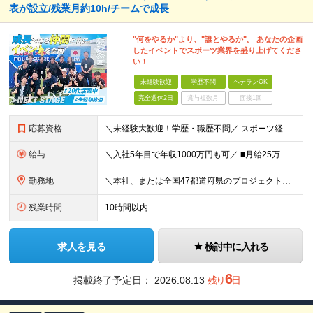
表が設立/残業月約10h/チームで成長
"何をやるか"より、"誰とやるか"。 あなたの企画
したイベントでスポーツ業界を盛り上げてくださ
い！
未経験歓迎
学歴不問
ベテランOK
完全週休2日
賞与複数月
面接1回
応募資格
＼未経験大歓迎！学歴・職歴不問／ スポーツ経験も不問！人柄重視の採用で「やってみたい」を全力応援！ ■意欲・人柄重視の採用です！ □スポーツ経験も問いません♪ ■入社時に必要なスキル・経験は一切あ
給与
＼入社5年目で年収1000万円も可／ ■月給25万円～70万円＋賞与＋残業代全額支給 ※経験・能力などを考慮の上、決定いたします。 ※残業代は別途全額支給いたします。 ※試用期間は6ヶ月です。その間
勤務地
＼本社、または全国47都道府県のプロジェクト先／ ◎希望に合わせた勤務地でご活躍いただけます！ ◎引っ越しを伴う転勤はございません。 【本社】 東京都中央区銀座1-7-16 コミット銀座ビル4F
残業時間
10時間以内
求人を見る
検討中に入れる
6
掲載終了予定日：
2026.08.13
残り
日