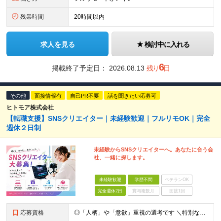
残業時間
20時間以内
求人を見る
検討中に入れる
6
掲載終了予定日：
2026.08.13
残り
日
その他
面接情報有
自己PR不要
話を聞きたい応募可
ヒトモア株式会社
【転職支援】SNSクリエイター｜未経験歓迎｜フルリモOK｜完全
週休２日制
未経験からSNSクリエイターへ。あなたに合う会
社、一緒に探します。
未経験歓迎
学歴不問
ベテランOK
完全週休2日
賞与複数月
面接1回
応募資格
◎「人柄」や「意欲」重視の選考です ＼特別なスキル・経験は必要なし／ ￣￣￣￣￣￣￣￣￣￣￣￣￣￣￣￣ ■完全未経験歓迎 ■学歴不問 ■第二新卒歓迎 ■既卒、フリーターの方もOK ＼こんな方が向い