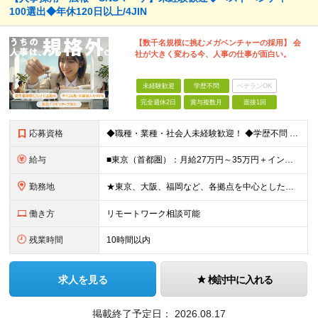
100選出◆年休120日以上/4JIN
【数千名規模に挑むメガベンチャーの採用】 会
社が大きく変わる今、人事の仕事が面白い。
未経験歓迎
学歴不問
ベテランOK
完全週休2日
賞与複数月
面接1回
応募資格
◆職種・業種・社会人未経験歓迎！ ◆学歴不問 ◆34歳以下の方 ※若年層の長期キャリア形成のため ◎メンバーの99％が未経験入社 ◎人柄・ポテンシャル重視採用 ◎早期から活躍したい方大歓迎 経験や
給与
■東京（首都圏）：月給27万円～35万円＋インセンティブ ■大阪：月給25万円～35万円＋インセンティブ ■その他地方：月給23万円～35万円＋インセンティブ ※上記の額には下記の固定残業代を含みま
勤務地
★東京、大阪、福岡など、各拠点を中心とした全国採用 ★仙台、名古屋で積極採用中 ★希望に沿わない転勤なし ★U・Iターン歓迎 ■東京本社 東京都渋谷区道玄坂2-25-12 道玄坂通3階3-1a ■
働き方
リモートワーク相談可能
残業時間
10時間以内
求人を見る
検討中に入れる
掲載終了予定日：
2026.08.17