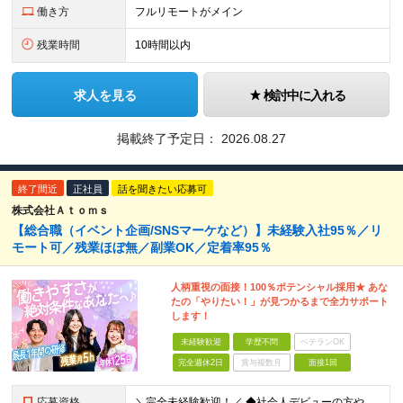
働き方
フルリモートがメイン
残業時間
10時間以内
求人を見る
検討中に入れる
掲載終了予定日：
2026.08.27
終了間近
正社員
話を聞きたい応募可
株式会社Ａｔｏｍｓ
【総合職（イベント企画/SNSマーケなど）】未経験入社95％／リ
モート可／残業ほぼ無／副業OK／定着率95％
人柄重視の面接！100％ポテンシャル採用★ あな
たの「やりたい！」が見つかるまで全力サポート
します！
未経験歓迎
学歴不問
ベテランOK
完全週休2日
賞与複数月
面接1回
応募資格
＼完全未経験歓迎！／ ◆社会人デビューの方やフリーターの方もOK ◆第二新卒OK ◆学歴不問 ～まずは「話を聞いてみたい」という気持ちでOKです！～ 私たちは「ゼロから育てる」ことを前提の採用を