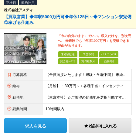
正社員
契約社員
株式会社アスティ
【買取営業】◆年収5000万円可◆年休125日～◆マンション寮完備
◎稼げる仕組み
「今の自分のまま」でいい。収入だけを、別次元
へ。 未経験でも「年収1000万円」を突破できる
理由があります。
未経験歓迎
学歴不問
ベテランOK
完全週休2日
賞与複数月
面接1回
応募資格
【全員面接いたします！経験・学歴不問】 未経験から稼ぎたい人＜第二新卒・社会人デビュー歓迎＞ ☆職種・業種未経験歓迎！未経験から稼げる環境です。 ◇人柄・意欲重視の選考！◇ 面接はお互いのことを知
給与
【月給】 ・30万円～＋各種手当＋インセンティブ ・試用期間(6ヶ月) ※固定残業代は、時間外労働の有無に関わらず月34時間分を月5.6万円支給 ※上記を超える時間外労働分は追加で支給 ※試用期間中の
勤務地
【東京本社】☆ご希望の勤務地を選択可能です！U・Iターン歓迎 〒171-0021 東京都豊島区西池袋２丁目３９－８ ■新宿営業所 「新宿御苑前駅」より徒歩5分、「新宿三丁目駅」より徒歩8分 東京都新
残業時間
10時間以内
求人を見る
検討中に入れる