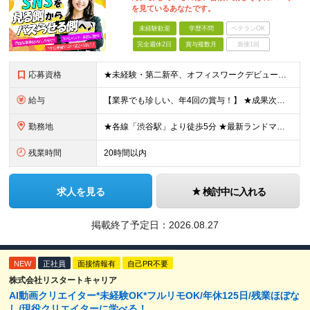
を見ているあなたです。
未経験歓迎
学歴不問
ベテランOK
完全週休2日
賞与複数月
面接1回
応募資格
★未経験・第二新卒、オフィスワークデビュー大歓迎 ★平均年齢は28.6歳！ ★20代の若手メンバーが中心になって活躍している職場です！ ●学歴不問 ※35歳以下の方（若年層の長期キャリア形成） ★こ
給与
【業界でも珍しい、年4回の賞与！】 ★成果次第でスピード昇給可 →20代で年収700万〜900万超も！ ■未経験：月給26〜30万円＋賞与年4回（業績による）＋各種手当 ※経験・スキルを考慮して決定
勤務地
★各線「渋谷駅」より徒歩5分 ★最新ランドマークオフィスです！ ★転勤はありません 【本社】 東京都渋谷区道玄坂2-25-12 道玄坂通 dogenzaka-dori 5階 ※(変更の範囲)上記を除
残業時間
20時間以内
求人を見る
検討中に入れる
掲載終了予定日：
2026.08.27
NEW
正社員
面接情報有
自己PR不要
株式会社リスタートキャリア
AI動画クリエイター*未経験OK*フルリモOK/年休125日/残業ほぼな
し/現役クリエイターに学べる！