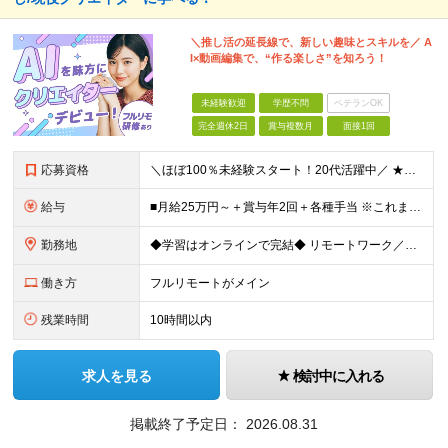
＼推し活の延長線で、新しい趣味とスキルを／ A
I×動画編集で、“作る楽しさ”を知ろう！
未経験歓迎
学歴不問
ベテランOK
完全週休2日
賞与複数月
面接1回
応募資格
＼ほぼ100％未経験スタート！20代活躍中／ ★未経験OK ★学歴不問／第二新卒歓迎 ★35歳以下の方（若年層の長期キャリア形成を図るため） ＜こんな方は大歓迎！＞ ・YouTubeやTikTokな
給与
■月給25万円～＋賞与年2回＋各種手当 ※これまでの経験・スキル・前職の給与を考慮して決定します ※上記には、固定残業代（月20時間分／32,500円～）が含まれます ＜研修期間（7ヶ月～最大10ヶ
勤務地
◆学習はオンラインで完結◆ リモートワーク／フルリモート案件あり・転勤なし ◇本社(秋葉原)または一都三県のクライアント先 ※勤務地につきましては、ご相談の上で配属 ＜本社＞ ◇東京都台東区台東1
働き方
フルリモートがメイン
残業時間
10時間以内
求人を見る
検討中に入れる
掲載終了予定日：
2026.08.31