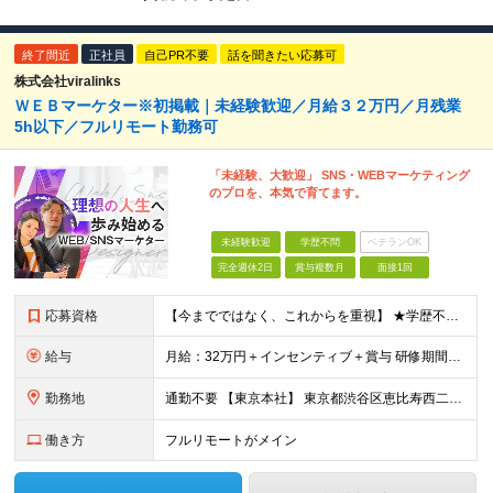
終了間近
正社員
自己PR不要
話を聞きたい応募可
株式会社viralinks
ＷＥＢマーケター※初掲載｜未経験歓迎／月給３２万円／月残業
5h以下／フルリモート勤務可
「未経験、大歓迎」 SNS・WEBマーケティング
のプロを、本気で育てます。
未経験歓迎
学歴不問
ベテランOK
完全週休2日
賞与複数月
面接1回
応募資格
【今までではなく、これからを重視】 ★学歴不問 ★職種未経験歓迎 ★業種未経験歓迎 ★社会人未経験歓迎 ★第二新卒歓迎 ★ブランクOK ★動画編集・デザイン制作の勉強を独学でしている方など ※基礎的
給与
月給：32万円＋インセンティブ＋賞与 研修期間中：月給25万円～ ＼ 頑張りはしっかり評価！ ／ 研修期間中でも、スキルの習得状況や成果に応じて月給27万円へ昇給が可能です。 【研修期間】 期
勤務地
通勤不要 【東京本社】 東京都渋谷区恵比寿西二丁目8番4号 EX恵比寿西ビル5階
働き方
フルリモートがメイン