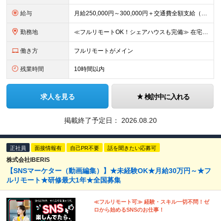
給与
⽉給250,000円～300,000円＋交通費全額⽀給（正社員登⽤後︓昇給年4回） ※給与は経験・スキルなどを考慮の上、最終決定いたします ※上記額にはみなし残業代(⽉14時間分、2万4,648円分
勤務地
≪フルリモートOK！シェアハウスも完備≫ 在宅勤務(通勤不要)、または希望により一都三県・大阪・名古屋・福岡を中心とした全国の各プロジェクト先での勤務となります。 ※直行直帰OK ★勤務エリアはご希望
働き方
フルリモートがメイン
残業時間
10時間以内
求人を見る
検討中に入れる
掲載終了予定日：
2026.08.20
正社員
面接情報有
自己PR不要
話を聞きたい応募可
株式会社IBERIS
【SNSマーケター（動画編集）】★未経験OK★月給30万円～★フ
ルリモート★研修最大1年★全国募集
≪フルリモート可≫ 経験・スキル一切不問！ゼ
ロから始めるSNSのお仕事！