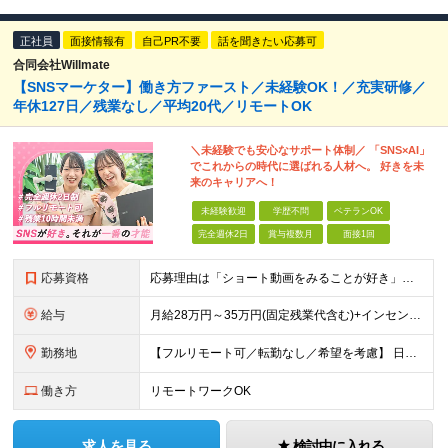
正社員
面接情報有
自己PR不要
話を聞きたい応募可
合同会社Willmate
【SNSマーケター】働き方ファースト／未経験OK！／充実研修／
年休127日／残業なし／平均20代／リモートOK
＼未経験でも安心なサポート体制／ 「SNS×AI」
でこれからの時代に選ばれる人材へ。 好きを未
来のキャリアへ！
未経験歓迎
学歴不問
ベテランOK
完全週休2日
賞与複数月
面接1回
応募資格
応募理由は「ショート動画をみることが好き」でOK！ #学歴不問 #未経験OK ★1つでも当てはまれば、マッチング率高め★ □ SNSや動画制作に興味がある方 □ アイデアを考えることが好きな方 □
給与
月給28万円～35万円(固定残業代含む)+インセンティブ＋各種手当 ※経験・能力等を考慮の上、決定します。 ※残業はほとんどありませんが、発生した場合は時間外手当を100％支給します。 【固定残業
勤務地
【フルリモート可／転勤なし／希望を考慮】 日本47都道府県、どこでも就業可能！ （東京・神奈川・埼玉・千葉・北海道・宮城・愛知・大阪・福岡・新潟など 各拠点近郊のプロジェクト先） 【Point】
働き方
リモートワークOK
求人を見る
検討中に入れる