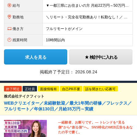
給与
▼一都三県にお住まいの方 月給22万円～50万円＋インセンティブ＋賞与＋各種手当 ▼上記以外の地域にお住まいの方 月給21万円～50万円＋インセンティブ＋賞与＋各種手当 ※経験・能力を考慮して決定
勤務地
＼リモート・完全在宅勤務あり！転勤なし！／ 【47都道府県の好きな地域で働けます☆】 ★リモート・フルリモートも選択可能です！ └将来的には「お気に入りのカフェでテレワーク」 「日本全国、旅をしなが
働き方
フルリモートがメイン
残業時間
10時間以内
求人を見る
検討中に入れる
掲載終了予定日：
2026.08.24
終了間近
正社員
面接情報有
自己PR不要
話を聞きたい応募可
株式会社テイクフィット
WEBクリエイター／未経験歓迎／最大1年間の研修／フレックス／
フルリモート／年休130日／月給35万円～実績
―経験者、お断りです。― トレンドを“見る
側”から“創る側”へ。 SNS特化のWEB広告をあな
たの手で磨く。