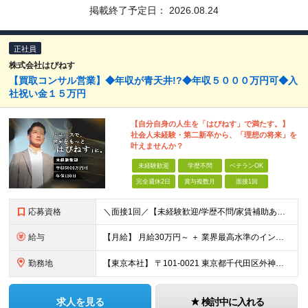
掲載終了予定日：
2026.08.24
正社員
株式会社はぴねす
【買取コンサル営業】◆年収が青天井!?◆年収５０００万円可◆入
社祝い金１５万円
【自分自身の人生を「はぴねす」で満たす。】
社会人未経験・第二新卒から、「理想の将来」を
叶えませんか？
未経験歓迎
学歴不問
ベテランOK
完全週休2日
賞与複数月
面接1回
応募資格
＼面接1回／【未経験歓迎/学歴不問/家賃補助あり】 社会人デビューや、ここからのキャリアアップを実現したい方 人柄を重視した採用を行っています。 書類選考は厳格ではなく、面接は基本1回！ スピーディ
給与
【月給】 月給30万円～ ＋ 業界最高水準のインセンティブ ＋ 各種手当 「稼がせたい」という会社の想いから、還元率は粗利の10～28％に設定。 頑張りがそのまま月収に直結する、嘘のない給与体系です
勤務地
【東京本社】 〒101-0021 東京都千代田区外神田5-2-3 ┗最寄駅：御徒町駅／秋葉原駅 ┗受動喫煙対策：屋内禁煙 ■その他：神奈川県、埼玉県、千葉県や全国への出張もあり ※転居を伴う転勤は
求人を見る
検討中に入れる