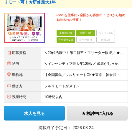
リモート可！★研修最大1年
⭐︎SNSを仕事に⭐︎ 全国から募集中！ゼロから始め
るSNSのお仕事！
未経験歓迎
学歴不問
ベテランOK
完全週休2日
賞与複数月
面接1回
応募資格
＼20代活躍中！第二新卒・フリーター歓迎／ ★未経験歓迎！学歴・転職回数不問★ ◎Instagram／TikTok／X／YouTubeなど、 SNSを見るのが好きな方大歓迎です♪ ＼100％ポテン
給与
＼インセンティブ最大年12回♪／ 成果がしっかり収入に反映される給与制度です！ 月給30万円＋インセンティブ（最大年12回） ★スキル、適性に応じて優遇 【試用期間について】 ・期間：1年 ・給与
勤務地
【全国募集／フルリモートOK★東京・神奈川・埼玉・大阪・福岡で積極採用中】 在宅勤務、または関東（東京・神奈川・埼玉など）または関西（大阪府など）、九州（福岡）のプロジェクト先 ★フルリモート可（通
働き方
フルリモートがメイン
残業時間
10時間以内
求人を見る
検討中に入れる
掲載終了予定日：
2026.08.24