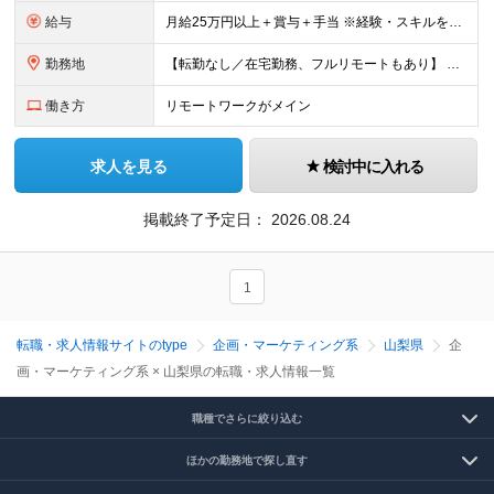
給与
月給25万円以上＋賞与＋手当 ※経験・スキルを考慮して決定します ※インセンティブが発生する案件もあります。 ※企業により内容は一部変更となる可能性があります。 ※試用期間・残業代については、紹介先
勤務地
【転勤なし／在宅勤務、フルリモートもあり】 ≪47都道府県から選べる勤務地≫ 東京、神奈川、埼玉、千葉、大阪、愛知、福岡など好きな地域で働けます！ 【東京・渋谷本社】 〒150-0041 東京都渋谷
働き方
リモートワークがメイン
求人を見る
検討中に入れる
掲載終了予定日：
2026.08.24
1
転職・求人情報サイトのtype
企画・マーケティング系
山梨県
企
画・マーケティング系 × 山梨県の転職・求人情報一覧
職種でさらに絞り込む
ほかの勤務地で探し直す