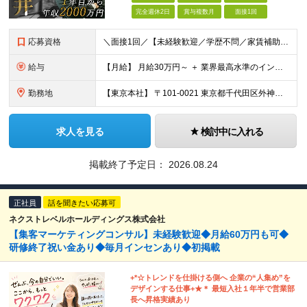
完全週休2日
賞与複数月
面接1回
応募資格
＼面接1回／【未経験歓迎／学歴不問／家賃補助あり】 社会人デビューや＆収入アップを実現したい方 人柄を重視した採用を行っています。 書類選考は厳格ではなく、面接は基本1回！スピーディに選考を進めてい
給与
【月給】 月給30万円～ ＋ 業界最高水準のインセンティブ ＋ 各種手当 「稼がせたい」という会社の想いから、還元率は粗利の10～28％に設定。 頑張りがそのまま月収に直結する、嘘のない給与体系です
勤務地
【東京本社】 〒101-0021 東京都千代田区外神田5-2-3 ┗最寄駅：御徒町駅／秋葉原駅 ┗受動喫煙対策：屋内禁煙 ■その他：神奈川県、埼玉県、千葉県や全国への出張もあり ※転居を伴う転勤は
求人を見る
検討中に入れる
掲載終了予定日：
2026.08.24
正社員
話を聞きたい応募可
ネクストレベルホールディングス株式会社
【集客マーケティングコンサル】未経験歓迎◆月給60万円も可◆
研修終了祝い金あり◆毎月インセンあり◆初掲載
+*☆トレンドを仕掛ける側へ 企業の“⼈集め”を
デザインする仕事+★＊ 最短⼊社１年半で営業部
⻑へ昇格実績あり