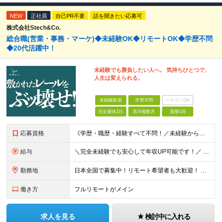
NEW
正社員
自己PR不要
話を聞きたい応募可
株式会社Stech&Co.
総合職(営業・事務・マーケ)◆未経験OK◆リモートOK◆学歴不問
◆20代活躍中！
未経験でも勝負したい人へ。 気持ちひとつで、
人生は変えられる。
未経験歓迎
学歴不問
ベテランOK
完全週休2日
賞与複数月
面接1回
応募資格
《学歴・職歴・経験すべて不問！／未経験からのチャレンジ大歓迎◎》 ▼こんな気持ち、ひとつでも当てはまる方はぜひ！ □ なにか、人生を変えるきっかけがほしい □ 立ち仕事に疲れて、そろそろ座り仕事がい
給与
＼完全未経験でも安心して年収UP可能です！／ -------------- 【1】営業 月給25万円～80万円＋賞与 【2】事務 月給21万円～50万円＋賞与 【3】マーケ 月給25万円～80万円
勤務地
日本全国で募集中！リモート希望者も大歓迎！ ※クライアントオフィスへの出勤が必要な場合は、 「東京オフィス」または「首都圏・関西圏」になります ※勤務地の選択はご希望を考慮し、転居を伴う転勤はありま
働き方
フルリモートがメイン
求人を見る
検討中に入れる