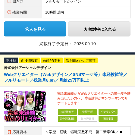
働き方
フルリモートがメイン
残業時間
10時間以内
求人を見る
検討中に入れる
掲載終了予定日：
2026.09.10
正社員
面接情報有
自己PR不要
話を聞きたい応募可
株式会社アーシャルデザイン
Webクリエイター（Webデザイン／SNSマーケ等）未経験歓迎／
フルリモート／残業月8.6h／月給25万円以上
完全未経験からWebクリエイターへの第一歩を踏
み出したい方へ。 専任講師がマンツーマンでサ
ポートします！
未経験歓迎
学歴不問
ベテランOK
完全週休2日
賞与複数月
面接1回
応募資格
＼学歴・経験・転職回数不問！第二新卒OK／ ■未経験OK ■Webクリエイターを目指したい方 ★20〜30代が活躍中︕同年代の仲間と⼀緒に働きたいという⽅にもピッタリです ★26卒・27卒の新卒予定者