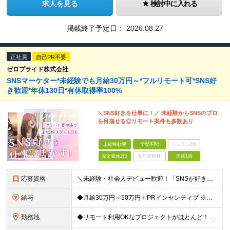
求人を見る
検討中に入れる
掲載終了予定日：
2026.08.27
正社員
自己PR不要
ゼロプライド株式会社
SNSマーケター*未経験でも月給30万円～*フルリモート可*SNS好
き歓迎*年休130日*有休取得率100%
＼SNS好きを仕事に！／ 未経験からSNSのプロ
を目指せる◎リモート案件も多数あり
未経験歓迎
学歴不問
ベテランOK
完全週休2日
賞与複数月
面接1回
応募資格
＼未経験・社会人デビュー歓迎！「SNSが好き」という志望動機も歓迎／ ◆学歴不問 ◎意欲・人柄重視の採用です！ ◎応募にあたって必須の条件はありません！ ┗社会人経験がない ┗ブランクがある という
給与
◆月給30万円～50万円＋PRインセンティブ ※経験・能力などを考慮の上、決定いたします ※月給には固定残業代（月3万121円/15時間分）を含みます ┗超過分は別途支給 ┗残業が0時間の場合も全額支
勤務地
◆リモート利用OKなプロジェクトがほとんど！ ◆フルリモート（完全在宅）OKなプロジェクトも！ ☆★全国で採用中★☆ 本社（東京都港区）または 全国（47都道府県）の プロジェクト先の勤務となります