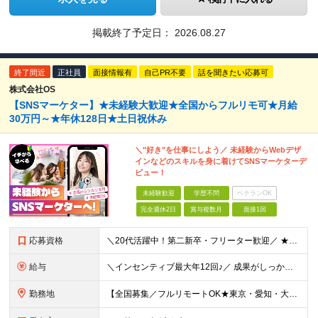
掲載終了予定日：
2026.08.27
終了間近
正社員
面接情報有
自己PR不要
話を聞きたい応募可
株式会社OS
【SNSマーケター】★未経験大歓迎★全国からフルリモ可★月給
30万円～★年休128日★土日祝休み
＼"好き"を仕事にしよう／ 未経験からWebデザ
インなどのスキルを身に着けてSNSマーケターデ
ビュー！
未経験歓迎
学歴不問
ベテランOK
完全週休2日
賞与複数月
面接1回
応募資格
＼20代活躍中！第二新卒・フリーター歓迎／ ★未経験歓迎！学歴・転職回数不問★ ◎Instagram／TikTok／X／YouTubeなど、 SNSを見るのが好きな方大歓迎です♪ ＼100％ポテ
給与
＼インセンティブ最大年12回♪／ 成果がしっかり収入に反映される給与制度です！ ■月給30万円＋インセンティブ（最大年12回） ★スキル、適性に応じて優遇 【試用期間について】 ・期間：6ヶ月 ・
勤務地
【全国募集／フルリモートOK★東京・愛知・大阪・福岡で積極採用中】 在宅勤務、または関東（東京）または中部（名古屋）、関西（大阪）九州（福岡）のプロジェクト先 ★フルリモート可（通勤不要） ★あなた