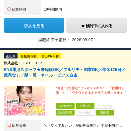
残業時間
10時間以内
求人を見る
検討中に入れる
掲載終了予定日：
2026.09.07
正社員
面接情報有
自己PR不要
株式会社ＬＩＶＥ ＵＰ
SNS運用スタッフ★未経験OK／フルリモ・副業OK／年休125日／
残業なし／髪・服・ネイル・ピアス自由
“好き”は立派な“ビジネススキル”！ 「仕掛ける
側」としてワクワクするキャリアを描こう★＋゜
未経験歓迎
学歴不問
ベテランOK
完全週休2日
賞与複数月
面接1回
応募資格
＼「やってみたい」が応募資格◎／ 学歴不問／未経験歓迎／業種未経験歓迎／社会人デビュー歓迎／第二新卒歓迎／ブランクOK 経験やスキルは一切不問◎ 大切なのは「挑戦してみたい」という気持ちです！