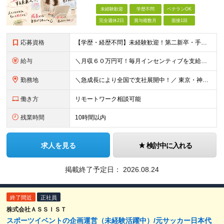
未経験歓迎
学歴不問
ベテランOK
完全週休2日
賞与複数月
面接1回
応募資格
【学歴・経歴不問】未経験歓迎！第⼆新卒・⼿に職をつけたい・新たな挑戦者⼤歓迎！⼈柄・意欲重視の採⽤♪ ＼これまでの経験・スキルは⼀切不問／ 新たな⼀歩を全⼒で応援します！ ★経歴・学歴不問 ★未経
給与
＼⽉収６０万円可！毎⽉インセンティブを⽀給／ ⽉給３０万円〜+ダブルインセンティブ（個⼈+⽀店達成率に応じて） ※営業⼿当含む ▼下記固定残業代を含みます ・関東圏：5万8000円〜（⽉36h分）＋
勤務地
＼急成⻑により全国で⽀社展開中！／ 東京・神奈川・埼⽟・千葉・⼤阪・名古屋・神⼾・新潟・⾦沢・京都・広島・福岡などで募集中！ ★東京、⼤阪、名古屋、福岡は急募のため、特に選考優遇します★ ◎勤務地は
働き方
リモートワーク相談可能
残業時間
10時間以内
求人を見る
検討中に入れる
掲載終了予定日：
2026.08.24
終了間近
正社員
株式会社ＡＳＳＩＳＴ
スポーツイベントの企画運営（未経験活躍中）/元サッカー日本代