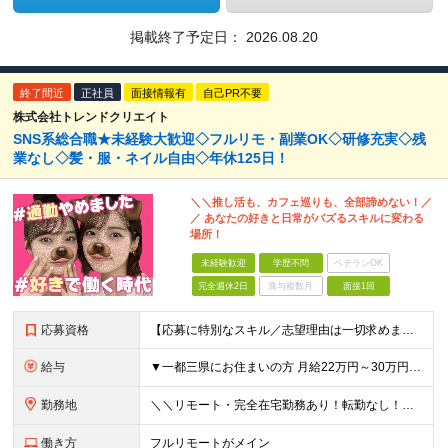
掲載終了予定日：
2026.08.20
終了間近
正社員
面接情報有
自己PR不要
株式会社トレンドクリエイト
SNS系総合職★未経験大歓迎◇フルリモ・副業OK◇研修充実◇残
業なし◇髪・服・ネイル自由◇年休125日！
＼＼推し活も、カフェ巡りも、全部諦めない！／
／ あなたの好きと日常がバズるスキルに変わる
場所！
未経験歓迎
学歴不問
ベテランOK
完全週休2日
賞与複数月
面接1回
応募資格
【応募に特別なスキル／志望理由は一切求めません！】 学歴不問／職種・業種未経験歓迎／面接は1回のみ！ ＼＼10名以上の仲間を大募集！／／ 未経験・第二新卒・初めての正社員も大歓迎！ 「旅行が好き！
給与
▼一都三県にお住まいの方 月給22万円～30万円+インセンティブ ※経験・能力を考慮して決定。経験がある場合は、スキルに応じた月給額でスタートします。 ※上記には固定残業代（10時間分／15,000円
勤務地
＼＼リモート・完全在宅勤務あり！転勤なし！／／ ★47都道府県の好きな地域で働けます◎ ★本社は渋谷駅徒歩5分の好立地です！ □リモート・フルリモートも選択可能です！ └将来的には「お気に入りのカフ
働き方
フルリモートがメイン