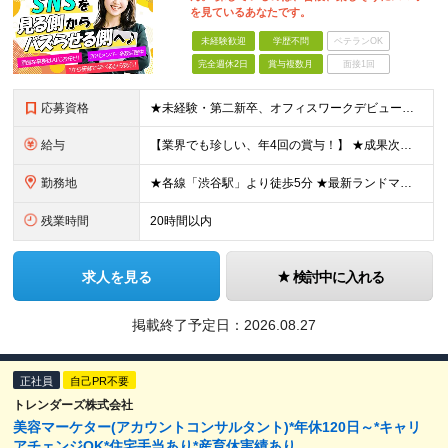
を見ているあなたです。
未経験歓迎
学歴不問
ベテランOK
完全週休2日
賞与複数月
面接1回
応募資格
★未経験・第二新卒、オフィスワークデビュー大歓迎 ★平均年齢は28.6歳！ ★20代の若手メンバーが中心になって活躍している職場です！ ●学歴不問 ※35歳以下の方（若年層の長期キャリア形成） ★こ
給与
【業界でも珍しい、年4回の賞与！】 ★成果次第でスピード昇給可 →20代で年収700万〜900万超も！ ■未経験：月給26〜30万円＋賞与年4回（業績による）＋各種手当 ※経験・スキルを考慮して決定
勤務地
★各線「渋谷駅」より徒歩5分 ★最新ランドマークオフィスです！ ★転勤はありません 【本社】 東京都渋谷区道玄坂2-25-12 道玄坂通 dogenzaka-dori 5階 ※(変更の範囲)上記を除
残業時間
20時間以内
求人を見る
検討中に入れる
掲載終了予定日：
2026.08.27
正社員
自己PR不要
トレンダーズ株式会社
美容マーケター(アカウントコンサルタント)*年休120日～*キャリ
アチェンジOK*住宅手当あり*産育休実績あり