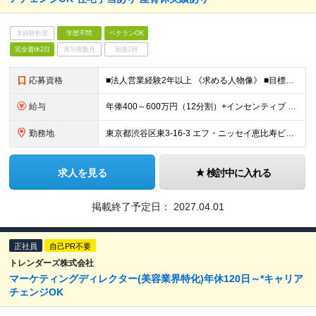
未経験歓迎
学歴不問
ベテランOK
完全週休2日
賞与複数月
面接1回
応募資格
■法人営業経験2年以上 《求める人物像》 ■目標数字（売上および粗利）への達成意欲が高い方 ■広告・マーケティング業界/プロモーションへの興味関心がある方 ■プロジェクト推進能力がある方 ■美容やト
給与
年俸400～600万円（12分割）+インセンティブ ※スキル・経験を考慮の上、決定します ※上記金額には固定残業代として月45時間相当（月9万円～13.6万円程度）が含まれています ※超過分は別途支給
勤務地
東京都渋谷区東3-16-3 エフ・ニッセイ恵比寿ビル8階 ※(変更の範囲)上記を除く当社関連勤務地
求人を見る
検討中に入れる
掲載終了予定日：
2027.04.01
正社員
自己PR不要
トレンダーズ株式会社
マーケティングディレクター(美容業界特化)年休120日～*キャリア
チェンジOK