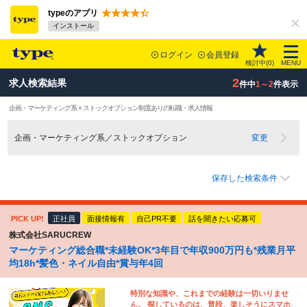
typeのアプリ
インストール
ログイン
会員登録
検討中(
0
)
MENU
2
求人検索結果
件中
1～2
件表示
企画・マーケティング系 × ストックオプション制度ありの転職・求人情報
企画・マーケティング系／ストックオプション
変更
保存した検索条件
PICK UP!
正社員
面接情報有
自己PR不要
話を聞きたい応募可
株式会社SARUCREW
マーケティング総合職*未経験OK*3年目で年収900万円も*残業月平
均18h*髪色・ネイル自由*賞与年4回
特別な知識や、これまでの経験は一切いりませ
ん。 探しているのは、普段、楽しそうにスマホ