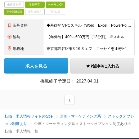
未経験歓迎
学歴不問
ベテランOK
完全週休2日
賞与複数月
面接1回
応募資格
◆基礎的なPCスキル（Word、Excel、PowerPoint） ◆社会人経験2年以上 ◆SNS広告運用の経験がある方 ◆複数のプロジェクト管理の経験がある方 【求める人物像】 ◆確動性が高く、リ
給与
【年俸制】400～600万円（12分割） ※スキル・経験を考慮の上、決定します ※上記金額には固定残業代として月45時間相当（月90,000円～月136,000円程度）が含まれています ※超過分は別途
勤務地
東京都渋谷区東3-16-3 エフ・ニッセイ恵比寿ビル8階 ※(変更の範囲)上記を除く当社関連勤務地
求人を見る
検討中に入れる
掲載終了予定日：
2027.04.01
1
転職・求人情報サイトのtype
企画・マーケティング系
ストックオプシ
ョン制度あり
企画・マーケティング系 × ストックオプション制度ありの
転職・求人情報一覧