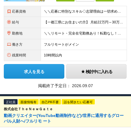
応募資格
＼＼応募に特別なスキル◇志望理由は一切求めません！／／ 学歴不問◇職種・業種未経験歓迎◇面接は1回のみ！ ☆10名以上の仲間を大募集！ 未経験・第二新卒・はじめての正社員も大歓迎！ 「SNSが好き
給与
【一都三県にお住まいの方】 月給22万円～30万円+インセンティブ ※経験・能力を考慮して決定。経験がある場合は、スキルに応じた月給額でスタートします。 ※上記には固定残業代（10時間分／15,000
勤務地
＼＼リモート・完全在宅勤務あり！転勤なし！／／ ★47都道府県の好きな地域で働けます◎ ★本社は渋谷駅徒歩5分の好立地です！ □リモート・フルリモートも選択可能です！ └将来的には「お気に入りのカフ
働き方
フルリモートがメイン
残業時間
10時間以内
求人を見る
検討中に入れる
掲載終了予定日：
2026.09.07
正社員
面接情報有
自己PR不要
話を聞きたい応募可
株式会社ＴｈｅＮｅｗＧａｔｅ
動画クリエイター(YouTube動画制作など)/世界に通用するグロー
バル人財へ/フルリモ ート