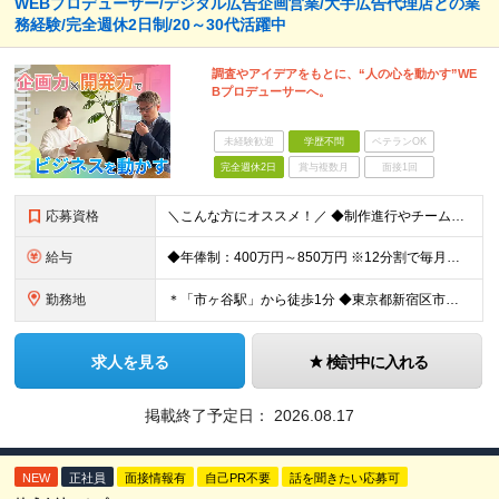
WEBプロデューサー/デジタル広告企画営業/大手広告代理店との業
務経験/完全週休2日制/20～30代活躍中
調査やアイデアをもとに、“人の心を動かす”WE
Bプロデューサーへ。
未経験歓迎
学歴不問
ベテランOK
完全週休2日
賞与複数月
面接1回
応募資格
＼こんな方にオススメ！／ ◆制作進行やチームでのプロジェクト経験がある方 ◆クライアントや社内メンバーと円滑にコミュニケーションを取れる方 ◆デジタル制作進行やディレクションの実務経験をお持ちの方
給与
◆年俸制：400万円～850万円 ※12分割で毎月支給 ※スキル・経験を考慮して決定いたします ※試用期間中6ヶ月あり（給与・待遇に差異ナシ） ※残業代については面接時にお伝えします
勤務地
＊「市ヶ谷駅」から徒歩1分 ◆東京都新宿区市谷左内町5 4F (変更の範囲)上記を除く当社関連勤務地
求人を見る
検討中に入れる
掲載終了予定日：
2026.08.17
NEW
正社員
面接情報有
自己PR不要
話を聞きたい応募可