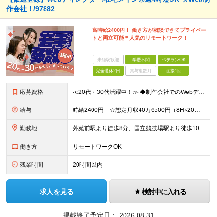
作会社！/97882
高時給2400円！ 働き方が相談できてプライベー
トと両立可能＊人気のリモートワーク！
未経験歓迎
学歴不問
ベテランOK
完全週休2日
賞与複数月
面接1回
応募資格
≪20代・30代活躍中！≫ ◆制作会社でのWebディレクション経験 ◆Web制作やコーディングの実務経験 ※ブランクがある方やこれまでのご経験に自信がない方も、まずはお気軽にご応募ください！ ※ご経
給与
時給2400円 ☆想定月収40万6500円（8H×20日＋残業7.5H） ※交通費全額支給 ※在宅日数に応じて、在宅勤務手当あり
勤務地
外苑前駅より徒歩8分、国立競技場駅より徒歩10分 ▼服装：私服 ▼働き方：一部在宅（週4～5日） ※業務に慣れ次第（約1～2週間）で在宅勤務が可能になります。 ※基本在宅勤務になりますが、業務の状況
働き方
リモートワークOK
残業時間
20時間以内
求人を見る
検討中に入れる
掲載終了予定日：
2026.08.31