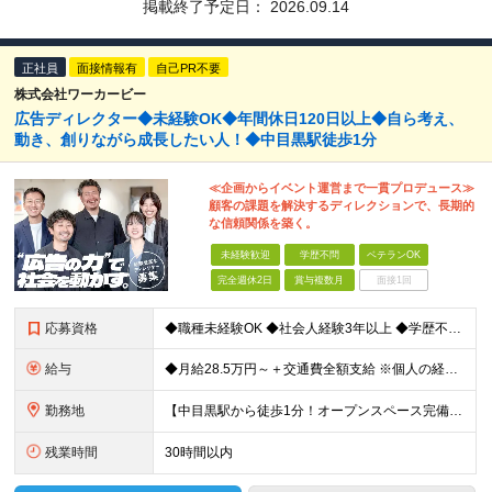
掲載終了予定日：
2026.09.14
正社員
面接情報有
自己PR不要
株式会社ワーカービー
広告ディレクター◆未経験OK◆年間休日120日以上◆自ら考え、
動き、創りながら成長したい人！◆中目黒駅徒歩1分
≪企画からイベント運営まで一貫プロデュース≫
顧客の課題を解決するディレクションで、長期的
な信頼関係を築く。
未経験歓迎
学歴不問
ベテランOK
完全週休2日
賞与複数月
面接1回
応募資格
◆職種未経験OK ◆社会人経験3年以上 ◆学歴不問 ～こんな方大歓迎～ ・ビジネス視点でデザインを考えられる方 ・複数案件を並行するマルチタスクが得意な方 ・自発的にコミュニケーションが取れる方 ・
給与
◆月給28.5万円～＋交通費全額支給 ※個人の経験や能力を考慮して、金額を決定します ※固定残業代45時間分（月72,000円～）を含む。超過分は別途支給 ※試用期間3ヵ月（社会保険（雇用保険、労働
勤務地
【中目黒駅から徒歩1分！オープンスペース完備｜フリーアドレス制】 ◆本社 東京都目黒区上目黒3-3-14 アサヒ電機朝日生命中目黒ビル8F ┕東急東横線／東京メトロ日比谷線「中目黒駅」から徒歩1分
残業時間
30時間以内