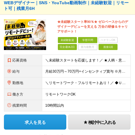
WEBデザイナー｜SNS・YouTube動画制作｜未経験歓迎｜リモー
ト可｜残業月6H
★未経験スタート率90％★ ゼロベースからのデ
ザイナーデビューを支える 万全の研修＆キャリ
アサポート！
未経験歓迎
学歴不問
ベテランOK
完全週休2日
賞与複数月
面接1回
応募資格
＼未経験スタートを応援します！／ ★人柄・意欲を重視した採用★ 育成を前提とした採用のため、 「PCに触ったことがほとんどない…」という方の挑戦も歓迎！ ＜例えば…＞ ●やりたいことはあるけど、ス
給与
月給30万円～70万円+インセンティブ賞与 ※月給額は経験・スキルを考慮の上、決定いたします。 【インセンティブについて】 自社サービスを提案し、サービス化した場合、一部の利益をインセンティブとして
勤務地
＼リモートワーク・フルリモートあり！／ ◆Ｕ・Ｉターン歓迎 ◆転居を伴う転勤はありません。 ◆配属先はお住まいや希望を考慮し決定します。 ◆マイカー通勤OK（駐車場あり／プロジェクトによる） 【本
働き方
リモートワークOK
残業時間
10時間以内
求人を見る
検討中に入れる