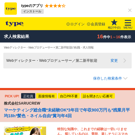
typeのアプリ
インストール
ログイン
会員登録
検討中(
0
)
MENU
16
求人検索結果
件中
1～16
件表示
Webディレクター・Webプロデューサー × 第二新卒歓迎の転職・求人情報
Webディレクター・Webプロデューサー／第二新卒歓迎
変更
保存した検索条件
PICK UP!
正社員
面接情報有
自己PR不要
話を聞きたい応募可
株式会社SARUCREW
マーケティング総合職*未経験OK*3年目で年収900万円も*残業月平
均18h*髪色・ネイル自由*賞与年4回
特別な知識や、これまでの経験は一切いりませ
ん。 探しているのは、普段、楽しそうにスマホ