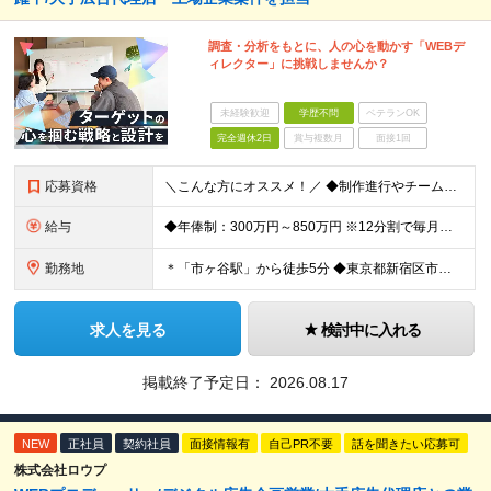
調査・分析をもとに、人の心を動かす「WEBデ
ィレクター」に挑戦しませんか？
未経験歓迎
学歴不問
ベテランOK
完全週休2日
賞与複数月
面接1回
応募資格
＼こんな方にオススメ！／ ◆制作進行やチームでのプロジェクト経験がある方 ◆クライアントや社内メンバーと円滑にコミュニケーションを取れる方 ◆WEBやアプリ制作の進行やディレクションの実務経験をお持
給与
◆年俸制：300万円～850万円 ※12分割で毎月支給 ※アシスタント（WEBディレクターを目指しているWEBデザイナーや コーダーなど関連スキルをお持ちの方、新卒や第二新卒の方）も含め、 スキル
勤務地
＊「市ヶ谷駅」から徒歩5分 ◆東京都新宿区市谷左内町5 4F (変更の範囲)上記を除く当社関連勤務地
求人を見る
検討中に入れる
掲載終了予定日：
2026.08.17
NEW
正社員
契約社員
面接情報有
自己PR不要
話を聞きたい応募可
株式会社ロウプ