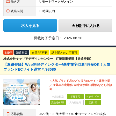
働き方
リモートワークがメイン
残業時間
10時間以内
求人を見る
検討中に入れる
掲載終了予定日：
2026.08.20
NEW
派遣社員
自己PR不要
話を聞きたい応募可
株式会社キャリアデザインセンター IT派遣事業部【派遣登録】
【派遣登録】Web開発ディレクター/基本在宅◎週4時短OK！人気
ブランドECサイト運営＊/98080
＼人気ブランド品などを扱うECサイト運営企業
／ ★基本在宅勤務 ★時短や週4日勤務なども相談
可
未経験歓迎
学歴不問
ベテランOK
完全週休2日
賞与複数月
面接1回
応募資格
≪20代・30代活躍中！≫ ◆コーディングの実務経験（HTML/CSS、JavaScript、PHPの知識） ◆進行管理の経験 ※ブランクがある方やこれまでのご経験に自信がない方も、まずはお気軽にご