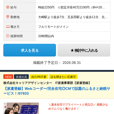
給与
時給2250円 ☆想定月収40万2100円（8H×20日＋残業15H） ※交通費全額支給 ※在宅日数に応じて、在宅勤務手当あり
勤務地
大崎駅より徒歩7分、五反田駅より徒歩11分、北品川駅より徒歩16分 ▼服装：オフィスカジュアル ▼働き方：基本在宅勤務 ※業務に慣れるまでは出社になります。 ※月に1～4回程度は出社が発生します。
働き方
フルリモートがメイン
残業時間
20時間以内
求人を見る
検討中に入れる
掲載終了予定日：
2026.08.31
NEW
派遣社員
自己PR不要
話を聞きたい応募可
株式会社キャリアデザインセンター IT派遣事業部【派遣登録】
【派遣登録】Webコーダー/完全在宅◎CMで話題のふるさと納税サ
ービス！/97833
＼基本在宅でプライベートと両立◎／ 残業少な
めでムリなく働けます！