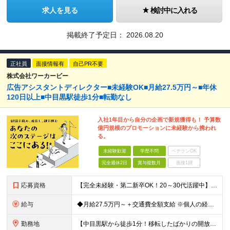
求人を見る
検討中に入れる
掲載終了予定日：
2026.08.20
正社員
面接情報有
自己PR不要
株式会社ワーカービー
広告アシスタントディレクター■未経験OK■月給27.5万円～■年休
120日以上■中目黒駅徒歩1分■転勤なし
入社1年目から自分の企画で新規獲得も！ 予算数
億円規模のプロモーションに未経験から携われ
る。
未経験歓迎
学歴不問
ベテランOK
完全週休2日
賞与複数月
面接1回
応募資格
【完全未経験・第二新卒OK！20～30代活躍中】 ◆学歴不問 ◆35歳までの方※若年層の長期キャリア形成のため ★こんな方、大歓迎です！ ・チームで協力して何かを作り上げることが好きな方 ・複数の
給与
◆月給27.5万円～＋交通費全額支給 ※個人の経験や能力を考慮して、金額を決定します ※固定残業代45時間分（月69,400円～）を含む。超過した場合は別途全額支給します。 ※試用期間3ヵ月（社会保
勤務地
【中目黒駅から徒歩1分！移転したばかりの開放感あふれる新設オフィス】 ◆本社 東京都目黒区上目黒3-3-14 アサヒ電機朝日生命中目黒ビル8F ┕東急東横線／東京メトロ日比谷線「中目黒駅」から徒歩1