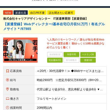
NEW
派遣社員
自己PR不要
話を聞きたい応募可
株式会社キャリアデザインセンター IT派遣事業部【派遣登録】
【派遣登録】Webディレクター/基本在宅◎月収51万円！有名グル
メサイト＊/97985
＼人気のリモートワーク／ 誰もが知る有名Web
サービス運営企業！ 朝ゆっくり10時＆残業少な
めでムリなく働く！
未経験歓迎
学歴不問
ベテランOK
完全週休2日
賞与複数月
面接1回
応募資格
≪20代・30代活躍中！≫ ◆Webサービスまたはアプリのディレクション、進行管理の経験 ◆英語スキル（多言語プロダクトのため、翻訳内容の確認や海外向けコミュニケーションで活用） ◆UI/UX改善
給与
時給2900円 ☆想定月収51万8300円（8H×20日+残業15H） ※交通費全額支給 ※在宅日数に応じて、在宅勤務手当あり
勤務地
代官山駅より徒歩5分、恵比寿駅より徒歩8分 ▼服装：私服 ▼働き方：基本在宅勤務（状況によって変動する可能性あり） ※始めは研修のため2週間ほど出社いただきます。 ※方針変更により、出社頻度は変更と
働き方
フルリモートがメイン
残業時間
20時間以内