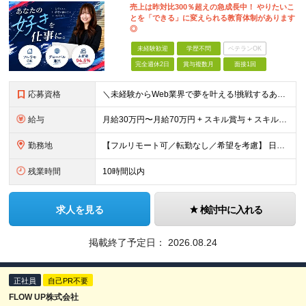
売上は昨対比300％超えの急成長中！ やりたいこ
とを「できる」に変えられる教育体制があります
◎
未経験歓迎
学歴不問
ベテランOK
完全週休2日
賞与複数月
面接1回
応募資格
＼未経験からWeb業界で夢を叶える!挑戦するあなたを全力サポート/ ★学歴・経験不問! ★未経験・クリエイティブ系スクール卒業生・第二新卒歓迎! ★社会人未経験OK! ★将来の幹部候補採用 『PC
給与
月給30万円〜月給70万円 + スキル賞与 + スキルインセンティブ ※研修期間は有期雇用契約社員 ※プロジェクトによって異なる ※上記には(固定残業代¥44,369/30時間)を含む ※エリアによ
勤務地
【フルリモート可／転勤なし／希望を考慮】 日本47都道府県、どこでも就業可能！ (東京支社、群馬本社、北海道支社、宮城支社、愛知支社、大阪支社、福岡支社、千葉支店、神奈川支店、茨城支店、新潟支店、長野
残業時間
10時間以内
求人を見る
検討中に入れる
掲載終了予定日：
2026.08.24
正社員
自己PR不要
FLOW UP株式会社