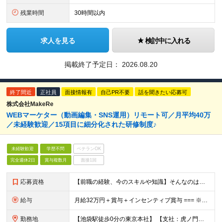
残業時間
30時間以内
求人を見る
検討中に入れる
掲載終了予定日：
2026.08.20
終了間近
正社員
面接情報有
自己PR不要
話を聞きたい応募可
株式会社MakeRe
WEBマーケター（動画編集・SNS運用）リモート可／月平均40万
／未経験歓迎／15項目に細分化された研修制度♪
未経験歓迎
学歴不問
ベテランOK
完全週休2日
賞与複数月
面接1回
応募資格
【前職の経験、今のスキルや知識】そんなのはどうでも良い！ 挑戦する人を歓迎する会社です。 ／ 挑戦する者を応援する会社 ーChallenge Yourselfー ＼ ＃未経験歓迎 ＃学歴不問 ＃
給与
月給32万円＋賞与＋インセンティブ賞与 === ※研修期間中の給与 〇経験者（マーケティング・営業・対人業務経験者） ＞月給27万円 〇未経験 ＞月給25万円 ☆研修期間中であっても6ヶ月後業績
勤務地
【池袋駅徒歩0分の東京本社】 【支社：虎ノ門、丸の内、銀座、新宿、渋谷、名古屋、大阪、博多】で募集スタート！ ※転勤はございません。 ☆東京本社 東京都豊島区西池袋1-11-1 メトロポリタンプラ