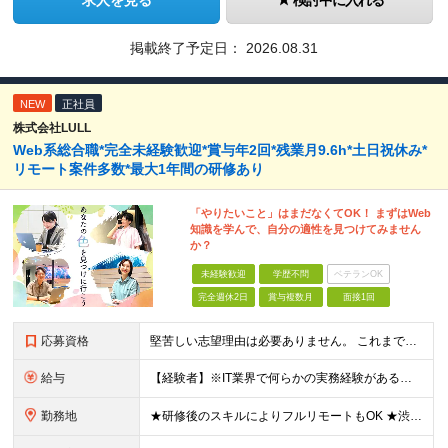
求人を見る
検討中に入れる
掲載終了予定日：
2026.08.31
NEW
正社員
株式会社LULL
Web系総合職*完全未経験歓迎*賞与年2回*残業月9.6h*土日祝休み*
リモート案件多数*最大1年間の研修あり
「やりたいこと」はまだなくてOK！ まずはWeb
知識を学んで、自分の適性を見つけてみません
か？
未経験歓迎
学歴不問
ベテランOK
完全週休2日
賞与複数月
面接1回
応募資格
堅苦しい志望理由は必要ありません。 これまでの経験や経歴よりも、私たちは“これから”を重視します。 ★学歴・経歴不問 ★完全未経験OK ★社会人デビュー歓迎 ★第二新卒OK ＼当てはまる方はぜひご
給与
【経験者】※IT業界で何らかの実務経験がある方 月給35万円～＋業績賞与＋交通費＋各種手当 ※固定残業代（30時間分／6万6,610円～）を含む。超過分は追加支給。 能力やスキルを考慮し、初任給を決定
勤務地
★研修後のスキルによりフルリモートもOK ★渋谷駅徒歩2分！100席の新しいコワーキングスペース完備 ★本社、東京都、神奈川県、埼玉県、千葉県などのプロジェクト先 【本社】 東京都渋谷区渋谷3-10