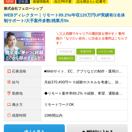
NEW
正社員
面接情報有
自己PR不要
話を聞きたい応募可
株式会社フェローシップ
WEBディレクター｜リモート89.2%/年収120万円UP実績有/2名体
制サポート/大手案件多数/残業月5h
＼三人四脚でキャリアの選択肢を増やす／ 数年
後の「なりたい自分」に出会える場所はこちらで
す！
未経験歓迎
学歴不問
ベテランOK
完全週休2日
賞与複数月
面接1回
応募資格
■Webサイト、EC、アプリなどの制作・運用のディレクションに関わった実務経験をお持ちの方（目安1年以上） ◆HTML、CSS、JavaScriptに関する基礎知識 ■学歴不問 Webディレクターの
給与
月給370,400円〜 ※経験やスキルを考慮し、決定いたします ※上記金額には固定残業代（30時間分/70,400円～）を含みます。超過分は別途全額支給いたします ※試用期間6カ月あり（期間中の給与・
勤務地
◆リモート案件率89.2% ※経験、希望、通勤条件、案件状況を踏まえて配属先を決定します ※転居を伴う転勤はありません 一都三県のクライアント先＋在宅勤務（案件により異なります） 【本社】東京都千代
働き方
リモートワークOK
残業時間
10時間以内