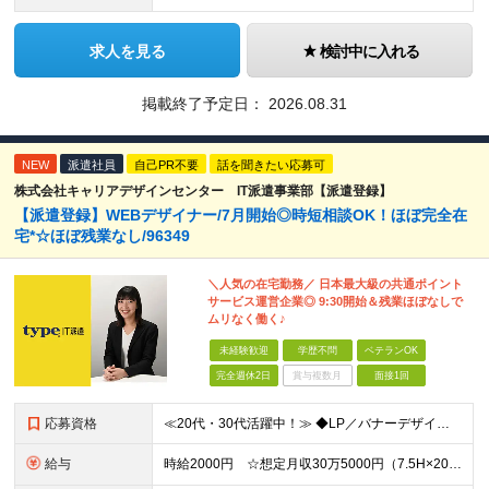
求人を見る
検討中に入れる
掲載終了予定日：
2026.08.31
NEW
派遣社員
自己PR不要
話を聞きたい応募可
株式会社キャリアデザインセンター IT派遣事業部【派遣登録】
【派遣登録】WEBデザイナー/7月開始◎時短相談OK！ほぼ完全在
宅*☆ほぼ残業なし/96349
＼人気の在宅勤務／ 日本最大級の共通ポイント
サービス運営企業◎ 9:30開始＆残業ほぼなしで
ムリなく働く♪
未経験歓迎
学歴不問
ベテランOK
完全週休2日
賞与複数月
面接1回
応募資格
≪20代・30代活躍中！≫ ◆LP／バナーデザイン作成経験 ◆HTML／CSSでの静的ページのコーディング経験 ※ブランクがある方やこれまでのご経験に自信がない方も、まずはお気軽にご応募ください！
給与
時給2000円 ☆想定月収30万5000円（7.5H×20日＋残業2.5H） ※交通費全額支給 ※在宅日数に応じて、在宅勤務手当あり