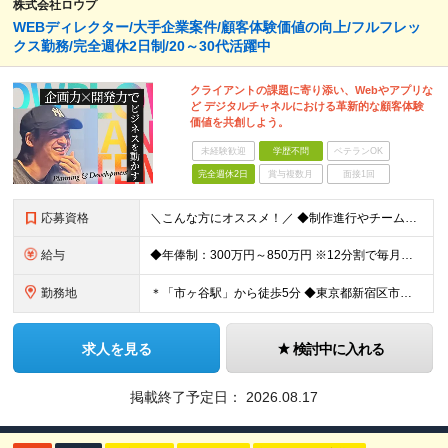
株式会社ロウプ
WEBディレクター/大手企業案件/顧客体験価値の向上/フルフレッ
クス勤務/完全週休2日制/20～30代活躍中
クライアントの課題に寄り添い、Webやアプリな
ど デジタルチャネルにおける革新的な顧客体験
価値を共創しよう。
未経験歓迎
学歴不問
ベテランOK
完全週休2日
賞与複数月
面接1回
応募資格
＼こんな方にオススメ！／ ◆制作進行やチームでのプロジェクト経験がある方 ◆クライアントや社内メンバーと円滑にコミュニケーションを取れる方 ◆WEBやアプリ制作の進行やディレクションの実務経験をお持
給与
◆年俸制：300万円～850万円 ※12分割で毎月支給 ※アシスタント（WEBディレクターを目指しているWEBデザイナーや コーダーなど関連スキルをお持ちの方、新卒や第二新卒の方）も含め、 スキル
勤務地
＊「市ヶ谷駅」から徒歩5分 ◆東京都新宿区市谷左内町5 4F (変更の範囲)上記を除く当社関連勤務地
求人を見る
検討中に入れる
掲載終了予定日：
2026.08.17