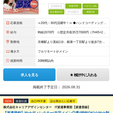
未経験歓迎
学歴不問
ベテランOK
完全週休2日
賞与複数月
面接1回
応募資格
≪20代・30代活躍中！≫ ◆ハンドコーディング（HTML5、CSS3）の経験 ※Dreamweaver等の使用は除く ◆Photoshop使用経験 ※ブランクがある方やこれまでのご経験に自信がない
給与
時給2070円 ☆想定月収35万7000円（7H45×20日+残業15H） ※交通費全額支給 ※在宅日数に応じて、在宅勤務手当あり
勤務地
京橋駅より直結1分、銀座一丁目駅より徒歩7分、東京駅より徒歩8分、有楽町駅より徒歩12分 ▼服装：オフィスカジュアル ▼働き方：基本在宅勤務 ※入社後1週間程は研修のため出社になります。 ※業務状況
働き方
フルリモートがメイン
残業時間
20時間以内
求人を見る
検討中に入れる
掲載終了予定日：
2026.08.31
NEW
派遣社員
自己PR不要
話を聞きたい応募可
株式会社キャリアデザインセンター IT派遣事業部【派遣登録】
【派遣登録】Webディレクター/在宅メイン◎週4時短OK*☆Web制