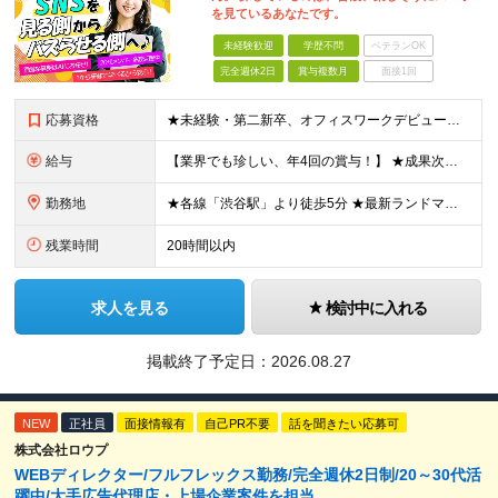
を見ているあなたです。
未経験歓迎
学歴不問
ベテランOK
完全週休2日
賞与複数月
面接1回
応募資格
★未経験・第二新卒、オフィスワークデビュー大歓迎 ★平均年齢は28.6歳！ ★20代の若手メンバーが中心になって活躍している職場です！ ●学歴不問 ※35歳以下の方（若年層の長期キャリア形成） ★こ
給与
【業界でも珍しい、年4回の賞与！】 ★成果次第でスピード昇給可 →20代で年収700万〜900万超も！ ■未経験：月給26〜30万円＋賞与年4回（業績による）＋各種手当 ※経験・スキルを考慮して決定
勤務地
★各線「渋谷駅」より徒歩5分 ★最新ランドマークオフィスです！ ★転勤はありません 【本社】 東京都渋谷区道玄坂2-25-12 道玄坂通 dogenzaka-dori 5階 ※(変更の範囲)上記を除
残業時間
20時間以内
求人を見る
検討中に入れる
掲載終了予定日：
2026.08.27
NEW
正社員
面接情報有
自己PR不要
話を聞きたい応募可
株式会社ロウプ
WEBディレクター/フルフレックス勤務/完全週休2日制/20～30代活
躍中/大手広告代理店・上場企業案件を担当