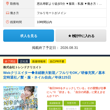
勤務地
恵比寿駅より徒歩5分 ▼服装：私服 ▼働き方：在宅勤務（状況によって変動する可能性あり） ※出社/在宅勤務は自由に選択可（月1～2回出社の場合あり） ▼受動喫煙対策：屋内禁煙
働き方
フルリモートがメイン
残業時間
10時間以内
求人を見る
検討中に入れる
掲載終了予定日：
2026.08.31
終了間近
正社員
面接情報有
自己PR不要
株式会社トレンドクリエイト
Webクリエイター◆未経験大歓迎／フルリモOK／研修充実／基本
定時退社／髪・服・ネイル自由／年休125日
「毎日SNSをチェックしている」その習慣が仕事
に⋆｡°✩ 「好き」を、「自分の武器」に変えませ
んか？✩*॰
未経験歓迎
学歴不問
ベテランOK
完全週休2日
賞与複数月
面接1回