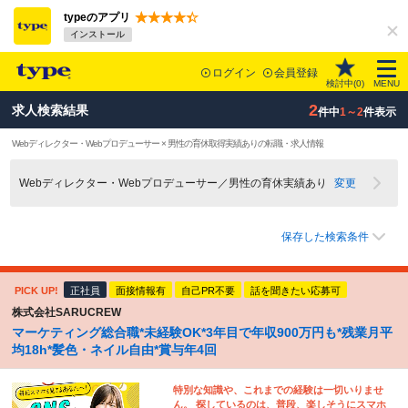
typeのアプリ
インストール
ログイン
会員登録
検討中(
0
)
MENU
2
求人検索結果
件中
1～2
件表示
Webディレクター・Webプロデューサー × 男性の育休取得実績ありの転職・求人情報
Webディレクター・Webプロデューサー／男性の育休実績あり
変更
保存した検索条件
PICK UP!
正社員
面接情報有
自己PR不要
話を聞きたい応募可
株式会社SARUCREW
マーケティング総合職*未経験OK*3年目で年収900万円も*残業月平
均18h*髪色・ネイル自由*賞与年4回
特別な知識や、これまでの経験は一切いりませ
ん。 探しているのは、普段、楽しそうにスマホ