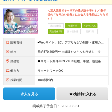
＼三人四脚でキャリアの選択肢を増やす／ 数年
後の「なりたい自分」に出会える場所はこちらで
す！
未経験歓迎
学歴不問
ベテランOK
完全週休2日
賞与複数月
面接1回
応募資格
■Webサイト、EC、アプリなどの制作・運用のディレクションに関わった実務経験をお持ちの方（目安1年以上） ◆HTML、CSS、JavaScriptに関する基礎知識 ■学歴不問 Webディレクターの
給与
月給370,400円〜 ※経験やスキルを考慮し、決定いたします ※上記金額には固定残業代（30時間分/70,400円～）を含みます。超過分は別途全額支給いたします ※試用期間6カ月あり（期間中の給与・
勤務地
◆リモート案件率89.2% ※経験、希望、通勤条件、案件状況を踏まえて配属先を決定します ※転居を伴う転勤はありません 一都三県のクライアント先＋在宅勤務（案件により異なります） 【本社】東京都千代
働き方
リモートワークOK
残業時間
10時間以内
求人を見る
検討中に入れる
掲載終了予定日：
2026.08.31