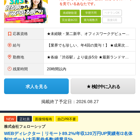
を見ているあなたです。
未経験歓迎
学歴不問
ベテランOK
完全週休2日
賞与複数月
面接1回
応募資格
★未経験・第二新卒、オフィスワークデビュー大歓迎 ★平均年齢は28.6歳！ ★20代の若手メンバーが中心になって活躍している職場です！ ●学歴不問 ※35歳以下の方（若年層の長期キャリア形成） ★こ
給与
【業界でも珍しい、年4回の賞与！】 ★成果次第でスピード昇給可 →20代で年収700万〜900万超も！ ■未経験：月給26〜30万円＋賞与年4回（業績による）＋各種手当 ※経験・スキルを考慮して決定
勤務地
★各線「渋谷駅」より徒歩5分 ★最新ランドマークオフィスです！ ★転勤はありません 【本社】 東京都渋谷区道玄坂2-25-12 道玄坂通 dogenzaka-dori 5階 ※(変更の範囲)上記を除
残業時間
20時間以内
求人を見る
検討中に入れる
掲載終了予定日：
2026.08.27
NEW
正社員
面接情報有
自己PR不要
株式会社フェローシップ
WEBディレクター｜リモート89.2%/年収120万円UP実績有/2名体
制サポート/大手案件多数/残業月5h