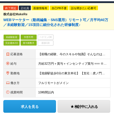
終了間近
正社員
面接情報有
自己PR不要
話を聞きたい応募可
株式会社MakeRe
WEBマーケター（動画編集・SNS運用）リモート可／月平均40万
／未経験歓迎／15項目に細分化された研修制度♪
未経験歓迎
学歴不問
ベテランOK
完全週休2日
賞与複数月
面接1回
応募資格
【前職の経験、今のスキルや知識】そんなのはどうでも良い！ 挑戦する人を歓迎する会社です。 ／ 挑戦する者を応援する会社 ーChallenge Yourselfー ＼ ＃未経験歓迎 ＃学歴不問 ＃
給与
月給32万円＋賞与＋インセンティブ賞与 === ※研修期間中の給与 〇経験者（マーケティング・営業・対人業務経験者） ＞月給27万円 〇未経験 ＞月給25万円 ☆研修期間中であっても6ヶ月後業績
勤務地
【池袋駅徒歩0分の東京本社】 【支社：虎ノ門、丸の内、銀座、新宿、渋谷、名古屋、大阪、博多】で募集スタート！ ※転勤はございません。 ☆東京本社 東京都豊島区西池袋1-11-1 メトロポリタンプラ
働き方
フルリモートがメイン
残業時間
10時間以内
求人を見る
検討中に入れる