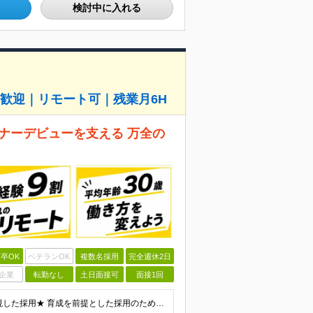
検討中に入れる
経験歓迎｜リモート可｜残業月6H
ナーデビューを支える 万全の
卒OK
ベテランOK
複数名採用
完全週休2日
企業
転勤なし
土日面接可
面接1回
＼未経験スタートを応援します！／ ★人柄・意欲を重視した採用★ 育成を前提とした採用のため、 「PCに触ったことがほとんどない…」という方の挑戦も歓迎！ ＜例えば…＞ ●やりたいことはあるけど、ス