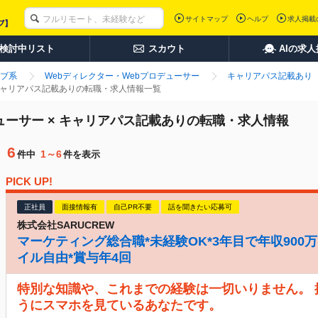
サイトマップ
ヘルプ
求人掲載
検討中リスト
スカウト
AIの求
ブ系
Webディレクター・Webプロデューサー
キャリアパス記載あり
 キャリアパス記載ありの転職・求人情報一覧
ューサー × キャリアパス記載ありの転職・求人情報
6
1～6
件中
件を表示
PICK UP!
正社員
面接情報有
自己PR不要
話を聞きたい応募可
株式会社SARUCREW
マーケティング総合職*未経験OK*3年目で年収900万
イル自由*賞与年4回
特別な知識や、これまでの経験は一切いりません。
うにスマホを見ているあなたです。