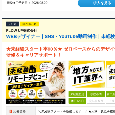
求人を見る
掲載終了予定日：
2026.08.20
正社員
自己PR不要
FLOW UP株式会社
WEBデザイナー｜SNS・YouTube動画制作｜未
★未経験スタート率90％★ ゼロベースからのデザイ
研修＆キャリアサポート！
未経験歓迎
学歴不問
第二新
休日120日
賞与複数月
上場
応募資格