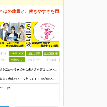
らではの裁量と、働きやすさを両
卒OK
ベテランOK
複数名採用
完全週休2日
企業
転勤なし
土日面接可
面接1回
＼20代・30代活躍中／★ECサイトやメディア運用の経験を活かせる★柔軟な働き方を実現したい方歓迎 【必須条件】 ◎HTML／CSSの基本知識 ◎Webサイトの更新経験 ◎オウンドメディア記事の運用
月給：29万5,000円～32万5,000円 ◎これまでの経験と能力を考慮の上、決定します！ ☆明確な評価制度とキャリア形成 当社では個人の頑張りを反映する明確な評価制度を設けています。将来にわた
タワー6階