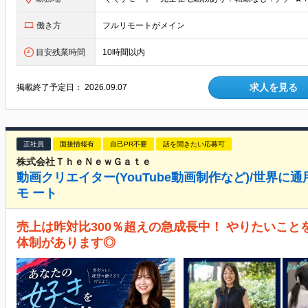
働き方
フルリモートがメイン
目安残業時間
10時間以内
求人を見る
掲載終了予定日：
2026.09.07
正社員
面接情報有
自己PR不要
話を聞きたい応募可
株式会社ＴｈｅＮｅｗＧａｔｅ
動画クリエイター(YouTube動画制作など)/世界に
モ ート
売上は昨対比300％超えの急成長中！ やりたいこ
体制があります◎