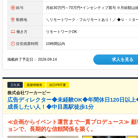
給与
勤務地
働き方
リモートワークOK
目安残業時間
10時間以内
求人を見る
掲載終了予定日：
2026.09.14
正社員
面接情報有
自己PR不要
株式会社ワーカービー
広告ディレクター◆未経験OK◆年間休日120日以
成長したい人！◆中目黒駅徒歩1分
≪企画からイベント運営まで一貫プロデュース≫ 
ョンで、長期的な信頼関係を築く。