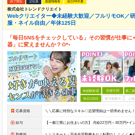
終了間近
正社員
面接情報有
自己PR不要
株式会社トレンドクリエイト
Webクリエイター◆未経験大歓迎／フルリモOK／
服・ネイル自由／年休125日
「毎日SNSをチェックしている」その習慣が仕事に⋆
器」に変えませんか？✩*॰
未経験歓迎
学歴不問
第二新
休日120日
賞与複数月
上場
応募資格
給与
勤務地