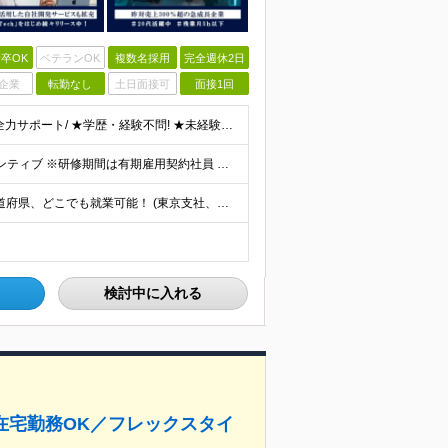
卒OK
ベテランOK
複数名採用
完全週休2日
企業
転勤なし
土日面接可
面接1回
＼未経験からWeb業界で夢を叶える!挑戦するあなたを全力サポート/ ★学歴・経験不問! ★未経験・クリエイティブ系スクール卒業生・第二新卒歓迎! ★社会人未経験OK! ★将来の幹部候補採用 『PC
月給30万円〜月給70万円 + スキル賞与 + スキルインセンティブ ※研修期間は有期雇用契約社員 ※プロジェクトによって異なる ※上記には(固定残業代¥44,369/30時間)を含む ※エリアによ
【フルリモート可／転勤なし／希望を考慮】 日本47都道府県、どこでも就業可能！ (東京支社、群馬本社、北海道支社、宮城支社、愛知支社、大阪支社、福岡支社、千葉支店、神奈川支店、茨城支店、新潟支店、長野
検討中に入れる
在宅勤務OK／フレックスタイ