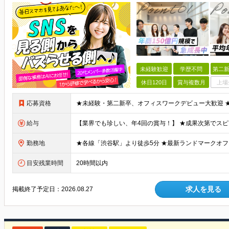
未経験歓迎
学歴不問
第二新
休日120日
賞与複数月
上場
応募資格
給与
勤務地
目安残業時間
20時間以内
求人を見る
掲載終了予定日：
2026.08.27