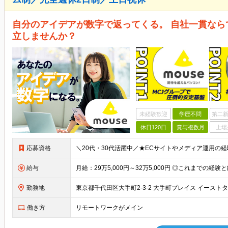
自分のアイデアが数字で返ってくる。 自社一貫な
立しませんか？
未経験歓迎
学歴不問
第二新
休日120日
賞与複数月
上場
応募資格
給与
勤務地
東京都千代田区大手町2-3-2 大手町プレイス イースト
働き方
リモートワークがメイン