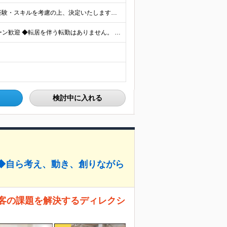
月給30万円～70万円+インセンティブ賞与 ※月給額は経験・スキルを考慮の上、決定いたします。 【インセンティブについて】 自社サービスを提案し、サービス化した場合、一部の利益をインセンティブとして
＼リモートワーク・フルリモートあり！／ ◆Ｕ・Ｉターン歓迎 ◆転居を伴う転勤はありません。 ◆配属先はお住まいや希望を考慮し決定します。 ◆マイカー通勤OK（駐車場あり／プロジェクトによる） 【本
検討中に入れる
上◆自ら考え、動き、創りながら
顧客の課題を解決するディレクシ