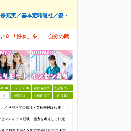
研修充実／基本定時退社／髪・
｡°✩ 「好き」を、「自分の武
卒OK
ベテランOK
複数名採用
完全週休2日
企業
転勤なし
土日面接可
面接1回
＼＼応募に特別なスキル◇志望理由は一切求めません！／／ 学歴不問◇職種・業種未経験歓迎◇面接は1回のみ！ ☆10名以上の仲間を大募集！ 未経験・第二新卒・はじめての正社員も大歓迎！ 「SNSが好き
【一都三県にお住まいの方】 月給22万円～30万円+インセンティブ ※経験・能力を考慮して決定。経験がある場合は、スキルに応じた月給額でスタートします。 ※上記には固定残業代（10時間分／15,000
＼＼リモート・完全在宅勤務あり！転勤なし！／／ ★47都道府県の好きな地域で働けます◎ ★本社は渋谷駅徒歩5分の好立地です！ □リモート・フルリモートも選択可能です！ └将来的には「お気に入りのカフ