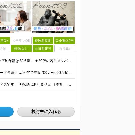
卒OK
ベテランOK
複数名採用
完全週休2日
企業
転勤なし
土日面接可
面接1回
★未経験・第二新卒、オフィスワークデビュー大歓迎 ★平均年齢は28.6歳！ ★20代の若手メンバーが中心になって活躍している職場です！ ●学歴不問 ※35歳以下の方（若年層の長期キャリア形成） ★こ
【業界でも珍しい、年4回の賞与！】 ★成果次第でスピード昇給可 →20代で年収700万〜900万超も！ ■未経験：月給26〜30万円＋賞与年4回（業績による）＋各種手当 ※経験・スキルを考慮して決定
★各線「渋谷駅」より徒歩5分 ★最新ランドマークオフィスです！ ★転勤はありません 【本社】 東京都渋谷区道玄坂2-25-12 道玄坂通 dogenzaka-dori 5階 ※(変更の範囲)上記を除
検討中に入れる