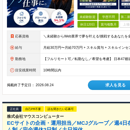
未経験歓迎
学歴不問
第二新
休日120日
賞与複数月
上場
応募資格
給与
勤務地
目安残業時間
10時間以内
求人を見る
掲載終了予定日：
2026.08.24
正社員
自己PR不要
話を聞きたい応募可
株式会社マウスコンピューター
ECサイトの企画・運用担当／MCJグループ／週4日
ム制／完全週休2日制／土日祝休