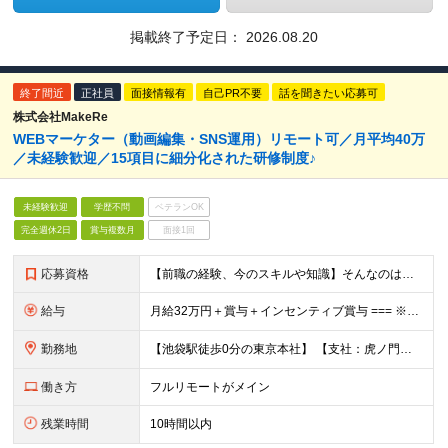
掲載終了予定日：
2026.08.20
終了間近
正社員
面接情報有
自己PR不要
話を聞きたい応募可
株式会社MakeRe
WEBマーケター（動画編集・SNS運用）リモート可／月平均40万
／未経験歓迎／15項目に細分化された研修制度♪
未経験歓迎
学歴不問
ベテランOK
完全週休2日
賞与複数月
面接1回
応募資格
【前職の経験、今のスキルや知識】そんなのはどうでも良い！ 挑戦する人を歓迎する会社です。 ／ 挑戦する者を応援する会社 ーChallenge Yourselfー ＼ ＃未経験歓迎 ＃学歴不問 ＃
給与
月給32万円＋賞与＋インセンティブ賞与 === ※研修期間中の給与 〇経験者（マーケティング・営業・対人業務経験者） ＞月給27万円 〇未経験 ＞月給25万円 ☆研修期間中であっても6ヶ月後業績
勤務地
【池袋駅徒歩0分の東京本社】 【支社：虎ノ門、丸の内、銀座、新宿、渋谷、名古屋、大阪、博多】で募集スタート！ ※転勤はございません。 ☆東京本社 東京都豊島区西池袋1-11-1 メトロポリタンプラ
働き方
フルリモートがメイン
残業時間
10時間以内