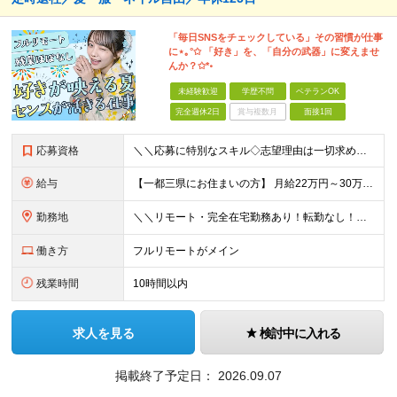
「毎日SNSをチェックしている」その習慣が仕事
に⋆｡°✩ 「好き」を、「自分の武器」に変えませ
んか？✩*॰
未経験歓迎
学歴不問
ベテランOK
完全週休2日
賞与複数月
面接1回
応募資格
＼＼応募に特別なスキル◇志望理由は一切求めません！／／ 学歴不問◇職種・業種未経験歓迎◇面接は1回のみ！ ☆10名以上の仲間を大募集！ 未経験・第二新卒・はじめての正社員も大歓迎！ 「SNSが好き
給与
【一都三県にお住まいの方】 月給22万円～30万円+インセンティブ ※経験・能力を考慮して決定。経験がある場合は、スキルに応じた月給額でスタートします。 ※上記には固定残業代（10時間分／15,000
勤務地
＼＼リモート・完全在宅勤務あり！転勤なし！／／ ★47都道府県の好きな地域で働けます◎ ★本社は渋谷駅徒歩5分の好立地です！ □リモート・フルリモートも選択可能です！ └将来的には「お気に入りのカフ
働き方
フルリモートがメイン
残業時間
10時間以内
求人を見る
検討中に入れる
掲載終了予定日：
2026.09.07