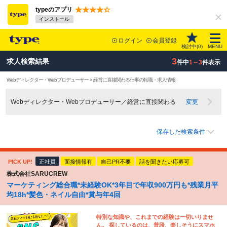
typeのアプリ
インストール
ログイン
会員登録
検討中(
0
)
MENU
3
求人検索結果
件中
1～3
件表示
Webディレクター・Webプロデューサー × 経営に直接関わる仕事の転職・求人情報
Webディレクター・Webプロデューサー／経営に直接関わる
変更
保存した検索条件
PICK UP!
正社員
面接情報有
自己PR不要
話を聞きたい応募可
株式会社SARUCREW
マーケティング総合職*未経験OK*3年目で年収900万円も*残業月平
均18h*髪色・ネイル自由*賞与年4回
特別な知識や、これまでの経験は一切いりませ
ん。 探しているのは、普段、楽しそうにスマホ