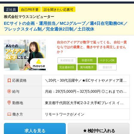
正社員
自己PR不要
話を聞きたい応募可
株式会社マウスコンピューター
ECサイトの企画・運用担当／MCJグループ／週4日在宅勤務OK／
フレックスタイム制／完全週休2日制／土日祝休
自分のアイデアが数字で返ってくる。 自社一貫
ならではの裁量と、働きやすさを両立しません
か？
未経験歓迎
学歴不問
ベテランOK
完全週休2日
賞与複数月
面接1回
応募資格
＼20代・30代活躍中／★ECサイトやメディア運用の経験を活かせる★柔軟な働き方を実現したい方歓迎 【必須条件】 ◎HTML／CSSの基本知識 ◎Webサイトの更新経験 ◎オウンドメディア記事の運用
給与
月給：29万5,000円～32万5,000円 ◎これまでの経験と能力を考慮の上、決定します！ ☆明確な評価制度とキャリア形成 当社では個人の頑張りを反映する明確な評価制度を設けています。将来にわた
勤務地
東京都千代田区大手町2-3-2 大手町プレイス イーストタワー6階
働き方
リモートワークがメイン
求人を見る
検討中に入れる