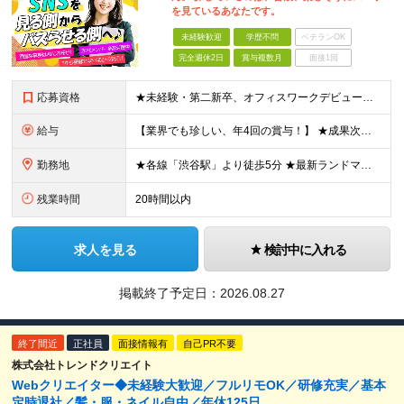
を見ているあなたです。
未経験歓迎
学歴不問
ベテランOK
完全週休2日
賞与複数月
面接1回
応募資格
★未経験・第二新卒、オフィスワークデビュー大歓迎 ★平均年齢は28.6歳！ ★20代の若手メンバーが中心になって活躍している職場です！ ●学歴不問 ※35歳以下の方（若年層の長期キャリア形成） ★こ
給与
【業界でも珍しい、年4回の賞与！】 ★成果次第でスピード昇給可 →20代で年収700万〜900万超も！ ■未経験：月給26〜30万円＋賞与年4回（業績による）＋各種手当 ※経験・スキルを考慮して決定
勤務地
★各線「渋谷駅」より徒歩5分 ★最新ランドマークオフィスです！ ★転勤はありません 【本社】 東京都渋谷区道玄坂2-25-12 道玄坂通 dogenzaka-dori 5階 ※(変更の範囲)上記を除
残業時間
20時間以内
求人を見る
検討中に入れる
掲載終了予定日：
2026.08.27
終了間近
正社員
面接情報有
自己PR不要
株式会社トレンドクリエイト
Webクリエイター◆未経験大歓迎／フルリモOK／研修充実／基本
定時退社／髪・服・ネイル自由／年休125日