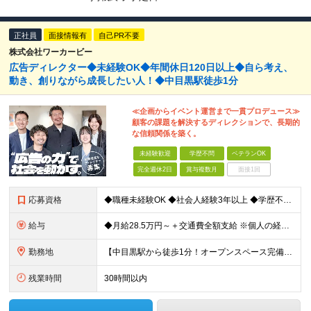
正社員
面接情報有
自己PR不要
株式会社ワーカービー
広告ディレクター◆未経験OK◆年間休日120日以上◆自ら考え、
動き、創りながら成長したい人！◆中目黒駅徒歩1分
≪企画からイベント運営まで一貫プロデュース≫
顧客の課題を解決するディレクションで、長期的
な信頼関係を築く。
未経験歓迎
学歴不問
ベテランOK
完全週休2日
賞与複数月
面接1回
応募資格
◆職種未経験OK ◆社会人経験3年以上 ◆学歴不問 ～こんな方大歓迎～ ・ビジネス視点でデザインを考えられる方 ・複数案件を並行するマルチタスクが得意な方 ・自発的にコミュニケーションが取れる方 ・
給与
◆月給28.5万円～＋交通費全額支給 ※個人の経験や能力を考慮して、金額を決定します ※固定残業代45時間分（月72,000円～）を含む。超過分は別途支給 ※試用期間3ヵ月（社会保険（雇用保険、労働
勤務地
【中目黒駅から徒歩1分！オープンスペース完備｜フリーアドレス制】 ◆本社 東京都目黒区上目黒3-3-14 アサヒ電機朝日生命中目黒ビル8F ┕東急東横線／東京メトロ日比谷線「中目黒駅」から徒歩1分
残業時間
30時間以内