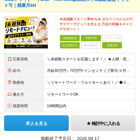
ト可｜残業月6H
★未経験スタート率90％★ ゼロベースからのデ
ザイナーデビューを支える 万全の研修＆キャリ
アサポート！
未経験歓迎
学歴不問
ベテランOK
完全週休2日
賞与複数月
面接1回
応募資格
＼未経験スタートを応援します！／ ★人柄・意欲を重視した採用★ 育成を前提とした採用のため、 「PCに触ったことがほとんどない…」という方の挑戦も歓迎！ ＜例えば…＞ ●やりたいことはあるけど、ス
給与
月給30万円～70万円+インセンティブ賞与 ※月給額は経験・スキルを考慮の上、決定いたします。 【インセンティブについて】 自社サービスを提案し、サービス化した場合、一部の利益をインセンティブとして
勤務地
＼リモートワーク・フルリモートあり！／ ◆Ｕ・Ｉターン歓迎 ◆転居を伴う転勤はありません。 ◆配属先はお住まいや希望を考慮し決定します。 ◆マイカー通勤OK（駐車場あり／プロジェクトによる） 【本
働き方
リモートワークOK
残業時間
10時間以内
求人を見る
検討中に入れる
掲載終了予定日：
2026.08.17