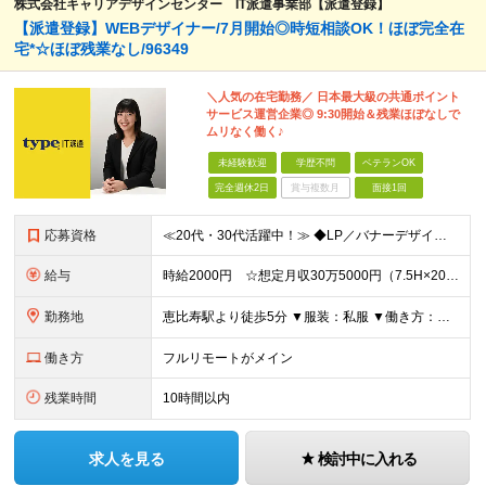
株式会社キャリアデザインセンター IT派遣事業部【派遣登録】
【派遣登録】WEBデザイナー/7月開始◎時短相談OK！ほぼ完全在
宅*☆ほぼ残業なし/96349
＼人気の在宅勤務／ 日本最大級の共通ポイント
サービス運営企業◎ 9:30開始＆残業ほぼなしで
ムリなく働く♪
未経験歓迎
学歴不問
ベテランOK
完全週休2日
賞与複数月
面接1回
応募資格
≪20代・30代活躍中！≫ ◆LP／バナーデザイン作成経験 ◆HTML／CSSでの静的ページのコーディング経験 ※ブランクがある方やこれまでのご経験に自信がない方も、まずはお気軽にご応募ください！
給与
時給2000円 ☆想定月収30万5000円（7.5H×20日＋残業2.5H） ※交通費全額支給 ※在宅日数に応じて、在宅勤務手当あり
勤務地
恵比寿駅より徒歩5分 ▼服装：私服 ▼働き方：在宅勤務（状況によって変動する可能性あり） ※出社/在宅勤務は自由に選択可（月1～2回出社の場合あり） ▼受動喫煙対策：屋内禁煙
働き方
フルリモートがメイン
残業時間
10時間以内
求人を見る
検討中に入れる