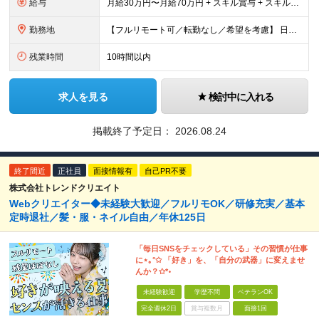
給与
月給30万円〜月給70万円 + スキル賞与 + スキルインセンティブ ※研修期間は有期雇用契約社員 ※プロジェクトによって異なる ※上記には(固定残業代¥44,369/30時間)を含む ※エリアによ
勤務地
【フルリモート可／転勤なし／希望を考慮】 日本47都道府県、どこでも就業可能！ (東京支社、群馬本社、北海道支社、宮城支社、愛知支社、大阪支社、福岡支社、千葉支店、神奈川支店、茨城支店、新潟支店、長野
残業時間
10時間以内
求人を見る
検討中に入れる
掲載終了予定日：
2026.08.24
終了間近
正社員
面接情報有
自己PR不要
株式会社トレンドクリエイト
Webクリエイター◆未経験大歓迎／フルリモOK／研修充実／基本
定時退社／髪・服・ネイル自由／年休125日
「毎日SNSをチェックしている」その習慣が仕事
に⋆｡°✩ 「好き」を、「自分の武器」に変えませ
んか？✩*॰
未経験歓迎
学歴不問
ベテランOK
完全週休2日
賞与複数月
面接1回