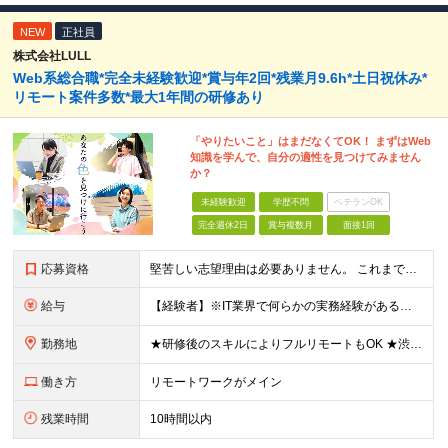
NEW
正社員
株式会社LULL
Web系総合職*完全未経験歓迎*賞与年2回*残業月9.6h*土日祝休み*
リモート案件多数*最大1年間の研修あり
「やりたいこと」はまだなくてOK！ まずはWeb
知識を学んで、自分の適性を見つけてみません
か？
未経験歓迎
学歴不問
ベテランOK
完全週休2日
賞与複数月
面接1回
応募資格
堅苦しい志望理由は必要ありません。 これまでの経験や経歴よりも、私たちは“これから”を重視します。 ★学歴・経歴不問 ★完全未経験OK ★社会人デビュー歓迎 ★第二新卒OK ＼当てはまる方はぜひご
給与
【経験者】※IT業界で何らかの実務経験がある方 月給35万円～＋業績賞与＋交通費＋各種手当 ※固定残業代（30時間分／6万6,610円～）を含む。超過分は追加支給。 能力やスキルを考慮し、初任給を決定
勤務地
★研修後のスキルによりフルリモートもOK ★渋谷駅徒歩2分！100席の新しいコワーキングスペース完備 ★本社、東京都、神奈川県、埼玉県、千葉県などのプロジェクト先 【本社】 東京都渋谷区渋谷3-10
働き方
リモートワークがメイン
残業時間
10時間以内