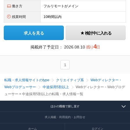
働き方
フルリモートがメイン
残業時間
10時間以内
求人を見る
検討中に入れる
4
掲載終了予定日：
2026.08.10
残り
日
1
転職・求人情報サイトのtype
クリエイティブ系
Webディレクター・
Webプロデューサー
中途採用5割以上
Webディレクター・Webプロデ
ューサー × 中途採用5割以上の転職・求人情報一覧
ほかの職種で探し直す
求人掲載・利用規約・お問合せ
ホーム
ログイン