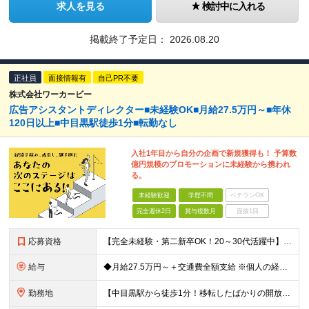
求人を見る
検討中に入れる
掲載終了予定日：
2026.08.20
正社員
面接情報有
自己PR不要
株式会社ワーカービー
広告アシスタントディレクター■未経験OK■月給27.5万円～■年休
120日以上■中目黒駅徒歩1分■転勤なし
入社1年目から自分の企画で新規獲得も！ 予算数
億円規模のプロモーションに未経験から携われ
る。
未経験歓迎
学歴不問
ベテランOK
完全週休2日
賞与複数月
面接1回
応募資格
【完全未経験・第二新卒OK！20～30代活躍中】 ◆学歴不問 ◆35歳までの方※若年層の長期キャリア形成のため ★こんな方、大歓迎です！ ・チームで協力して何かを作り上げることが好きな方 ・複数の
給与
◆月給27.5万円～＋交通費全額支給 ※個人の経験や能力を考慮して、金額を決定します ※固定残業代45時間分（月69,400円～）を含む。超過した場合は別途全額支給します。 ※試用期間3ヵ月（社会保
勤務地
【中目黒駅から徒歩1分！移転したばかりの開放感あふれる新設オフィス】 ◆本社 東京都目黒区上目黒3-3-14 アサヒ電機朝日生命中目黒ビル8F ┕東急東横線／東京メトロ日比谷線「中目黒駅」から徒歩1