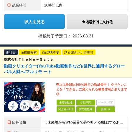
残業時間
20時間以内
求人を見る
検討中に入れる
掲載終了予定日：
2026.08.31
正社員
面接情報有
自己PR不要
話を聞きたい応募可
株式会社ＴｈｅＮｅｗＧａｔｅ
動画クリエイター(YouTube動画制作など)/世界に通用するグロー
バル人財へ/フルリモ ート
売上は昨対比300％超えの急成長中！ やりたいこ
とを「できる」に変えられる教育体制があります
◎
未経験歓迎
学歴不問
ベテランOK
完全週休2日
賞与複数月
面接1回
応募資格
＼未経験からWeb業界で夢を叶える!挑戦するあなたを全力サポート/ ★学歴・経験不問! ★未経験・クリエイティブ系スクール卒業生・第二新卒歓迎! ★社会人未経験OK! ★将来の幹部候補採用 『PC