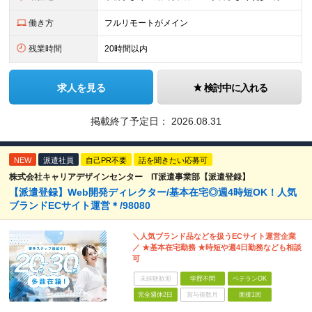
働き方
フルリモートがメイン
残業時間
20時間以内
求人を見る
検討中に入れる
掲載終了予定日：
2026.08.31
NEW
派遣社員
自己PR不要
話を聞きたい応募可
株式会社キャリアデザインセンター IT派遣事業部【派遣登録】
【派遣登録】Web開発ディレクター/基本在宅◎週4時短OK！人気
ブランドECサイト運営＊/98080
＼人気ブランド品などを扱うECサイト運営企業
／ ★基本在宅勤務 ★時短や週4日勤務なども相談
可
未経験歓迎
学歴不問
ベテランOK
完全週休2日
賞与複数月
面接1回