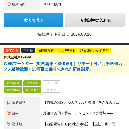
残業時間
30時間以内
求人を見る
検討中に入れる
掲載終了予定日：
2026.08.20
終了間近
正社員
面接情報有
自己PR不要
話を聞きたい応募可
株式会社MakeRe
WEBマーケター（動画編集・SNS運用）リモート可／月平均40万
／未経験歓迎／15項目に細分化された研修制度♪
未経験歓迎
学歴不問
ベテランOK
完全週休2日
賞与複数月
面接1回
応募資格
【前職の経験、今のスキルや知識】そんなのはどうでも良い！ 挑戦する人を歓迎する会社です。 ／ 挑戦する者を応援する会社 ーChallenge Yourselfー ＼ ＃未経験歓迎 ＃学歴不問 ＃
給与
月給32万円＋賞与＋インセンティブ賞与 === ※研修期間中の給与 〇経験者（マーケティング・営業・対人業務経験者） ＞月給27万円 〇未経験 ＞月給25万円 ☆研修期間中であっても6ヶ月後業績
勤務地
【池袋駅徒歩0分の東京本社】 【支社：虎ノ門、丸の内、銀座、新宿、渋谷、名古屋、大阪、博多】で募集スタート！ ※転勤はございません。 ☆東京本社 東京都豊島区西池袋1-11-1 メトロポリタンプラ