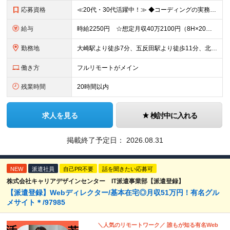
応募資格
≪20代・30代活躍中！≫ ◆コーディングの実務経験（HTML/CSS、JavaScript、PHPの知識） ◆進行管理の経験 ※ブランクがある方やこれまでのご経験に自信がない方も、まずはお気軽にご
給与
時給2250円 ☆想定月収40万2100円（8H×20日＋残業15H） ※交通費全額支給 ※在宅日数に応じて、在宅勤務手当あり
勤務地
大崎駅より徒歩7分、五反田駅より徒歩11分、北品川駅より徒歩16分 ▼服装：オフィスカジュアル ▼働き方：基本在宅勤務 ※業務に慣れるまでは出社になります。 ※月に1～4回程度は出社が発生します。
働き方
フルリモートがメイン
残業時間
20時間以内
求人を見る
検討中に入れる
掲載終了予定日：
2026.08.31
NEW
派遣社員
自己PR不要
話を聞きたい応募可
株式会社キャリアデザインセンター IT派遣事業部【派遣登録】
【派遣登録】Webディレクター/基本在宅◎月収51万円！有名グル
メサイト＊/97985
＼人気のリモートワーク／ 誰もが知る有名Web