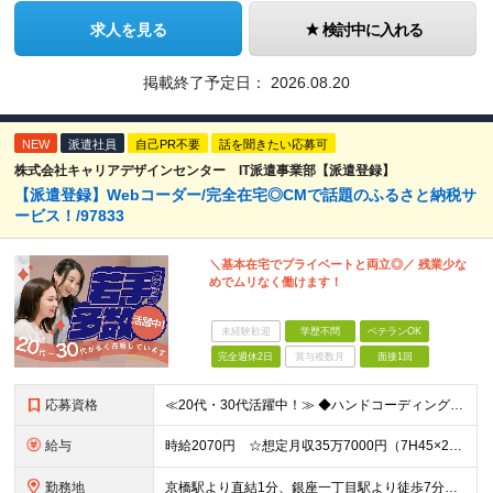
求人を見る
検討中に入れる
掲載終了予定日：
2026.08.20
NEW
派遣社員
自己PR不要
話を聞きたい応募可
株式会社キャリアデザインセンター IT派遣事業部【派遣登録】
【派遣登録】Webコーダー/完全在宅◎CMで話題のふるさと納税サ
ービス！/97833
＼基本在宅でプライベートと両立◎／ 残業少な
めでムリなく働けます！
未経験歓迎
学歴不問
ベテランOK
完全週休2日
賞与複数月
面接1回
応募資格
≪20代・30代活躍中！≫ ◆ハンドコーディング（HTML5、CSS3）の経験 ※Dreamweaver等の使用は除く ◆Photoshop使用経験 ※ブランクがある方やこれまでのご経験に自信がない
給与
時給2070円 ☆想定月収35万7000円（7H45×20日+残業15H） ※交通費全額支給 ※在宅日数に応じて、在宅勤務手当あり
勤務地
京橋駅より直結1分、銀座一丁目駅より徒歩7分、東京駅より徒歩8分、有楽町駅より徒歩12分 ▼服装：オフィスカジュアル ▼働き方：基本在宅勤務 ※入社後1週間程は研修のため出社になります。 ※業務状況