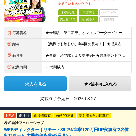
を見ているあなたです。
未経験歓迎
学歴不問
ベテランOK
完全週休2日
賞与複数月
面接1回
応募資格
★未経験・第二新卒、オフィスワークデビュー大歓迎 ★平均年齢は28.6歳！ ★20代の若手メンバーが中心になって活躍している職場です！ ●学歴不問 ※35歳以下の方（若年層の長期キャリア形成） ★こ
給与
【業界でも珍しい、年4回の賞与！】 ★成果次第でスピード昇給可 →20代で年収700万〜900万超も！ ■未経験：月給26〜30万円＋賞与年4回（業績による）＋各種手当 ※経験・スキルを考慮して決定
勤務地
★各線「渋谷駅」より徒歩5分 ★最新ランドマークオフィスです！ ★転勤はありません 【本社】 東京都渋谷区道玄坂2-25-12 道玄坂通 dogenzaka-dori 5階 ※(変更の範囲)上記を除
残業時間
20時間以内
求人を見る
検討中に入れる
掲載終了予定日：
2026.08.27
NEW
正社員
面接情報有
自己PR不要
話を聞きたい応募可
株式会社フェローシップ
WEBディレクター｜リモート89.2%/年収120万円UP実績有/2名体
制サポート/大手案件多数/残業月5h