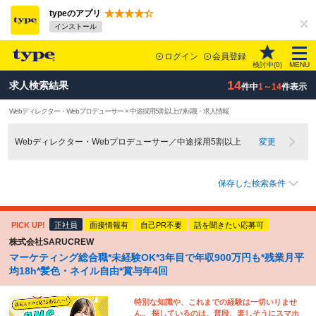
typeのアプリ
インストール
ログイン
会員登録
検討中(
0
)
MENU
14
求人検索結果
件中
1～14
件表示
Webディレクター・Webプロデューサー × 中途採用5割以上の転職・求人情報
Webディレクター・Webプロデューサー／中途採用5割以上
変更
保存した検索条件
PICK UP!
正社員
面接情報有
自己PR不要
話を聞きたい応募可
株式会社SARUCREW
マーケティング総合職*未経験OK*3年目で年収900万円も*残業月平
均18h*髪色・ネイル自由*賞与年4回
特別な知識や、これまでの経験は一切いりませ
ん。 探しているのは、普段、楽しそうにスマホ