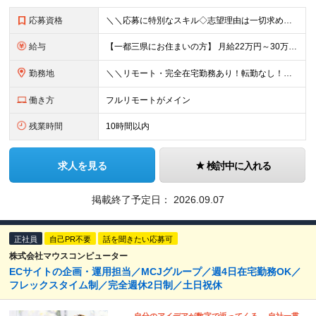
応募資格
＼＼応募に特別なスキル◇志望理由は一切求めません！／／ 学歴不問◇職種・業種未経験歓迎◇面接は1回のみ！ ☆10名以上の仲間を大募集！ 未経験・第二新卒・はじめての正社員も大歓迎！ 「SNSが好き
給与
【一都三県にお住まいの方】 月給22万円～30万円+インセンティブ ※経験・能力を考慮して決定。経験がある場合は、スキルに応じた月給額でスタートします。 ※上記には固定残業代（10時間分／15,000
勤務地
＼＼リモート・完全在宅勤務あり！転勤なし！／／ ★47都道府県の好きな地域で働けます◎ ★本社は渋谷駅徒歩5分の好立地です！ □リモート・フルリモートも選択可能です！ └将来的には「お気に入りのカフ
働き方
フルリモートがメイン
残業時間
10時間以内
求人を見る
検討中に入れる
掲載終了予定日：
2026.09.07
正社員
自己PR不要
話を聞きたい応募可
株式会社マウスコンピューター
ECサイトの企画・運用担当／MCJグループ／週4日在宅勤務OK／
フレックスタイム制／完全週休2日制／土日祝休