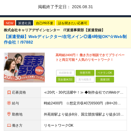
掲載終了予定日：
2026.08.31
NEW
派遣社員
自己PR不要
話を聞きたい応募可
株式会社キャリアデザインセンター IT派遣事業部【派遣登録】
【派遣登録】Webディレクター/在宅メイン◎週4時短OK*☆Web制
作会社！/97882
高時給2400円！ 働き方が相談できてプライベー
トと両立可能＊人気のリモートワーク！
未経験歓迎
学歴不問
ベテランOK
完全週休2日
賞与複数月
面接1回
応募資格
≪20代・30代活躍中！≫ ◆制作会社でのWebディレクション経験 ◆Web制作やコーディングの実務経験 ※ブランクがある方やこれまでのご経験に自信がない方も、まずはお気軽にご応募ください！ ※ご経
給与
時給2400円 ☆想定月収40万6500円（8H×20日＋残業7.5H） ※交通費全額支給 ※在宅日数に応じて、在宅勤務手当あり
勤務地
外苑前駅より徒歩8分、国立競技場駅より徒歩10分 ▼服装：私服 ▼働き方：一部在宅（週4～5日） ※業務に慣れ次第（約1～2週間）で在宅勤務が可能になります。 ※基本在宅勤務になりますが、業務の状況
働き方
リモートワークOK