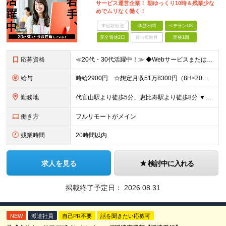
サービス運営企業！ 朝ゆっくり10時＆残業少な
めでムリなく働く！
未経験歓迎
学歴不問
ベテランOK
完全週休2日
賞与複数月
面接1回
応募資格
≪20代・30代活躍中！≫ ◆Webサービスまたはアプリのディレクション、進行管理の経験 ◆英語スキル（多言語プロダクトのため、翻訳内容の確認や海外向けコミュニケーションで活用） ◆UI/UX改善
給与
時給2900円 ☆想定月収51万8300円（8H×20日+残業15H） ※交通費全額支給 ※在宅日数に応じて、在宅勤務手当あり
勤務地
代官山駅より徒歩5分、恵比寿駅より徒歩8分 ▼服装：私服 ▼働き方：基本在宅勤務（状況によって変動する可能性あり） ※始めは研修のため2週間ほど出社いただきます。 ※方針変更により、出社頻度は変更と
働き方
フルリモートがメイン
残業時間
20時間以内
求人を見る
検討中に入れる
掲載終了予定日：
2026.08.31
NEW
派遣社員
自己PR不要
話を聞きたい応募可