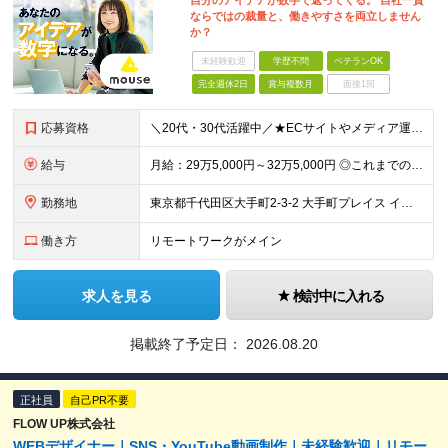
自分のアイデアが数字で返ってくる。 自社一貫
ならではの裁量と、働きやすさを両立しません
か？
未経験歓迎
学歴不問
ベテランOK
完全週休2日
賞与複数月
面接1回
応募資格
＼20代・30代活躍中／★ECサイトやメディア運用の経験を活かせる★柔軟な働き方を実現したい方歓迎 【必須条件】 ◎HTML／CSSの基本知識 ◎Webサイトの更新経験 ◎オウンドメディア記事の運用
給与
月給：29万5,000円～32万5,000円 ◎これまでの経験と能力を考慮の上、決定します！ ☆明確な評価制度とキャリア形成 当社では個人の頑張りを反映する明確な評価制度を設けています。将来にわた
勤務地
東京都千代田区大手町2-3-2 大手町プレイス イーストタワー6階
働き方
リモートワークがメイン
求人を見る
検討中に入れる
掲載終了予定日：
2026.08.20
正社員
自己PR不要
FLOW UP株式会社
WEBデザイナー｜SNS・YouTube動画制作｜未経験歓迎｜リモー