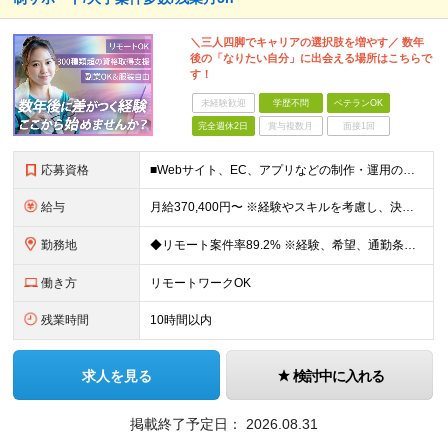
＼三人四脚でキャリアの選択肢を増やす／ 数年
後の「なりたい自分」に出会える場所はこちらで
す！
未経験歓迎
学歴不問
ベテランOK
完全週休2日
賞与複数月
面接1回
応募資格
■Webサイト、EC、アプリなどの制作・運用のディレクションに関わった実務経験をお持ちの方（目安1年以上） ◆HTML、CSS、JavaScriptに関する基礎知識 ■学歴不問 Webディレクターの
給与
月給370,400円〜 ※経験やスキルを考慮し、決定いたします ※上記金額には固定残業代（30時間分/70,400円～）を含みます。超過分は別途全額支給いたします ※試用期間6カ月あり（期間中の給与・
勤務地
◆リモート案件率89.2% ※経験、希望、通勤条件、案件状況を踏まえて配属先を決定します ※転居を伴う転勤はありません 一都三県のクライアント先＋在宅勤務（案件により異なります） 【本社】東京都千代
働き方
リモートワークOK
残業時間
10時間以内
求人を見る
検討中に入れる
掲載終了予定日：
2026.08.31