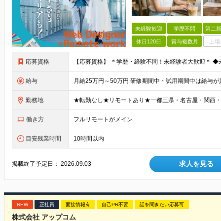
未経験歓迎
学歴不問
第二新
休日120日
賞与複数月
上場
応募資格
給与
勤務地
働き方
フルリモートがメイン
目安残業時間
10時間以内
求人を見る
掲載終了予定日：
2026.09.03
NEW
正社員
面接情報有
自己PR不要
話を聞きたい応募可
株式会社 アップコム