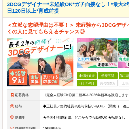
3DCGデザイナー*未経験OK*ガチ面接なし！*最大
日120日以上*育成前提
＜立派な志望理由は不要！＞ 未経験から3DCGデザ
くの人に見てもらえるチャンス◎
未経験歓迎
学歴不問
第二新
休日120日
賞与複数月
上場
応募資格
給与
勤務地
目安残業時間
10時間以内