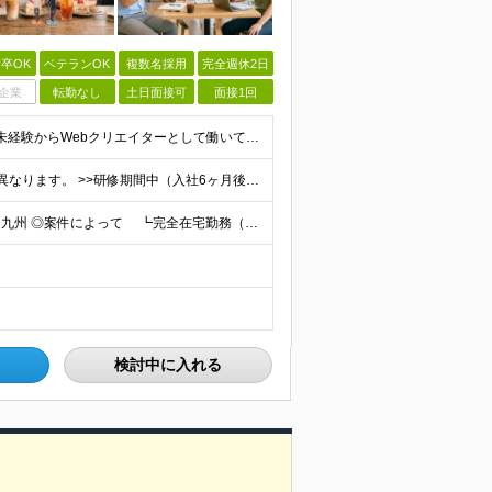
卒OK
ベテランOK
複数名採用
完全週休2日
企業
転勤なし
土日面接可
面接1回
【応募資格】 ＊学歴・経験不問！未経験者大歓迎＊ ◆未経験からWebクリエイターとして働いてみたい方 ◆第二新卒・ブランクのある方も大歓迎！ ★学歴・知識・経験は一切問いません！ ★面接は「ポート
月給25万円～50万円 研修期間中・試用期間中は給与が異なります。 >>研修期間中（入社6ヶ月後）の給与 一律：月給21万円～50万円 >>試用期間中（6ヶ月）の給与 関東：月給21万円～ 関西
★転勤なし★リモートあり★一都三県・名古屋・関西・九州 ◎案件によって ┗完全在宅勤務（フルリモート）も可能！ ┗希望に応じて幅広い働き方やプランが選べます！ ◆本社または一都三県 （東京都・
検討中に入れる