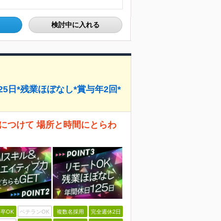
検討中に入れる
25日*残業ほぼなし*賞与年2回*
につけて 場所と時間にとらわ
卒OK
ベテランOK
複数名採用
完全週休2日