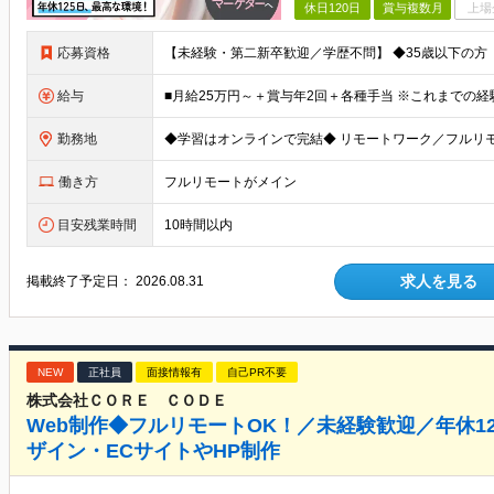
休日120日
賞与複数月
上場
応募資格
給与
勤務地
働き方
フルリモートがメイン
目安残業時間
10時間以内
求人を見る
掲載終了予定日：
2026.08.31
NEW
正社員
面接情報有
自己PR不要
株式会社ＣＯＲＥ ＣＯＤＥ
Web制作◆フルリモートOK！／未経験歓迎／年休12
ザイン・ECサイトやHP制作