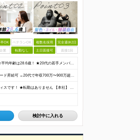
卒OK
ベテランOK
複数名採用
完全週休2日
企業
転勤なし
土日面接可
面接1回
★未経験・第二新卒、オフィスワークデビュー大歓迎 ★平均年齢は28.6歳！ ★20代の若手メンバーが中心になって活躍している職場です！ ●学歴不問 ※35歳以下の方（若年層の長期キャリア形成） ★こ
【業界でも珍しい、年4回の賞与！】 ★成果次第でスピード昇給可 →20代で年収700万〜900万超も！ ■未経験：月給26〜30万円＋賞与年4回（業績による）＋各種手当 ※経験・スキルを考慮して決定
★各線「渋谷駅」より徒歩5分 ★最新ランドマークオフィスです！ ★転勤はありません 【本社】 東京都渋谷区道玄坂2-25-12 道玄坂通 dogenzaka-dori 5階 ※(変更の範囲)上記を除
検討中に入れる