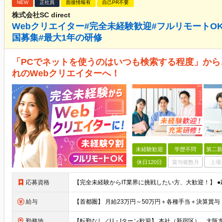
NEW
正社員
面接情報有
自己PR不要
株式会社SC direct
Webクリエイター#完全未経験歓迎#フルリモートOK#
国募集#最大1年の研修
「PCでネットを使うのはいつも検索する程度」から
れのWebクリエイターへ！
未経験歓迎
学歴不問
第二新
休日120日
賞与複数月
上場
応募資格
給与
勤務地