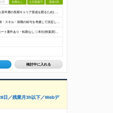
企業
転勤なし
土日面接可
面接1回
【未経験・第二新卒歓迎／学歴不問】 ◆35歳以下の方（若年層の長期キャリア形成を図るため) ◆お人柄・意欲重視の採用です！ ＜こんな方は大歓迎！＞ ・SNSや動画を見るのが好きで、トレンドに敏感 ・
■月給25万円～＋賞与年2回＋各種手当 ※これまでの経験・スキル・前職の給与を考慮して決定します ※上記には、固定残業代（月20時間分／32,500円～）が含まれます ＜研修期間（7ヶ月～最大10ヶ
◆学習はオンラインで完結◆ リモートワーク／フルリモート案件あり・転勤なし ◇本社(秋葉原)または一都三県のクライアント先 ※勤務地につきましては、ご相談の上で配属 ＜本社＞ ◇東京都台東区台東1
検討中に入れる
8日／残業月3h以下／Webデ