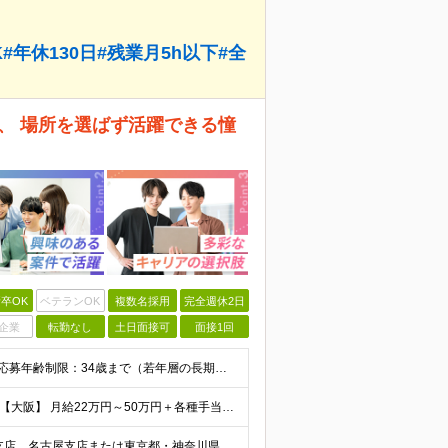
年休130日#残業月5h以下#全
、 場所を選ばず活躍できる憧
卒OK
ベテランOK
複数名採用
完全週休2日
企業
転勤なし
土日面接可
面接1回
【完全未経験からIT業界に挑戦したい方、大歓迎！】 ●応募年齢制限：34歳まで（若年層の長期キャリア形成を図るため） ★学歴不問・転職回数不問 ★第二新卒・社会人デビューOK 【こんな方を求めていま
【首都圏】 月給23万円～50万円＋各種手当＋決算賞与 【大阪】 月給22万円～50万円＋各種手当＋決算賞与 【愛知】 月給21.5万円～50万円＋各種手当＋決算賞与 【福岡・宮城】 月給20万
【転勤なし／U・Iターン歓迎】 本社（新宿区）、大阪支店、名古屋支店または東京都・神奈川県・千葉県・埼玉県・愛知県・大阪府・福岡県をはじめ、全国のプロジェクト先 ※ご希望を最大限考慮して配属先を決定