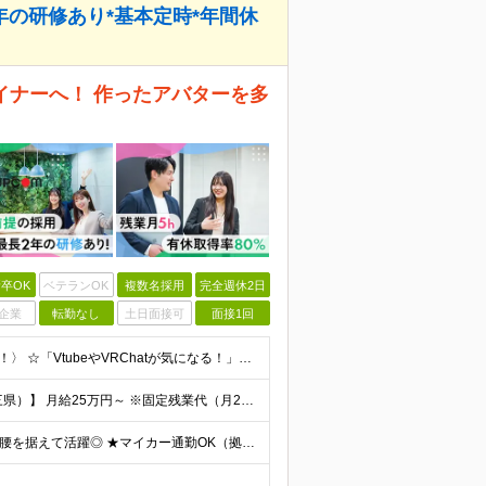
2年の研修あり*基本定時*年間休
イナーへ！ 作ったアバターを多
卒OK
ベテランOK
複数名採用
完全週休2日
企業
転勤なし
土日面接可
面接1回
〈完全未経験OK◎第二新卒＆2026年新卒も歓迎します！〉 ☆「VtubeやVRChatが気になる！」の志望動機でOK ☆社会人デビューOK／学歴・経歴不問 未経験スタート前提のポテンシャル採用。
◆正社員／契約社員※給与前払いもOK♪ 【関東（一都三県）】 月給25万円～ ※固定残業代（月20時間分／月3万2383円）を含む。超過分は別途支給。 ※試用期間中の給与は月給23万円～ 【関東（北
★全国47都道府県、どこからでも勤務OK ★転勤なし！腰を据えて活躍◎ ★マイカー通勤OK（拠点による） ★業務に慣れたら、ゆくゆくはリモート併用やフルリモートも可能 全国のお客様先にて勤務していた