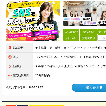
未経験歓迎
学歴不問
第二新
休日120日
賞与複数月
上場
応募資格
給与
勤務地
目安残業時間
20時間以内
求人を見る
掲載終了予定日：
2026.08.27