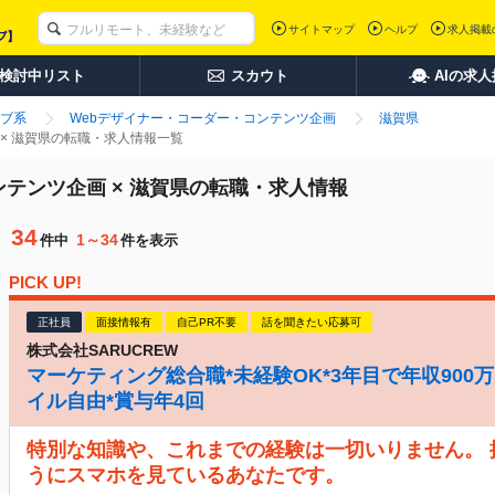
サイトマップ
ヘルプ
求人掲載
検討中リスト
スカウト
AIの求
ブ系
Webデザイナー・コーダー・コンテンツ企画
滋賀県
× 滋賀県の転職・求人情報一覧
テンツ企画 × 滋賀県の転職・求人情報
34
1～34
件中
件を表示
PICK UP!
正社員
面接情報有
自己PR不要
話を聞きたい応募可
株式会社SARUCREW
マーケティング総合職*未経験OK*3年目で年収900万
イル自由*賞与年4回
特別な知識や、これまでの経験は一切いりません。
うにスマホを見ているあなたです。