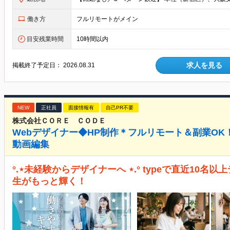
働き方
フルリモートがメイン
目安残業時間
10時間以内
求人を見る
掲載終了予定日：
2026.08.31
NEW
正社員
面接情報有
自己PR不要
株式会社ＣＯＲＥ ＣＯＤＥ
Webデザイナー◆HP制作＊フルリモート＆副業OK
動画編集
°.⋆未経験からデザイナーへ ⋆.° typeで直近10
生がもっと輝く！