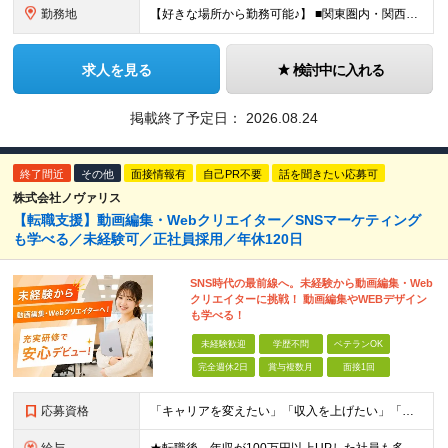
勤務地
【好きな場所から勤務可能♪】 ■関東圏内・関西圏内 または⾸都圏近郊のプロジェクト先 ★リモートワーク実施中（プロジェクトによりフルリモートもあり） ★転居を伴う転勤なし ★配属先は希望を最⼤限考慮
求人を見る
検討中に入れる
掲載終了予定日：
2026.08.24
終了間近
その他
面接情報有
自己PR不要
話を聞きたい応募可
株式会社ノヴァリス
【転職支援】動画編集・Webクリエイター／SNSマーケティング
も学べる／未経験可／正社員採用／年休120日
SNS時代の最前線へ。未経験から動画編集・Web
クリエイターに挑戦！ 動画編集やWEBデザイン
も学べる！
未経験歓迎
学歴不問
ベテランOK
完全週休2日
賞与複数月
面接1回
応募資格
「キャリアを変えたい」「収入を上げたい」「将来に強いスキルを身につけたい」方歓迎！ ・未経験歓迎 ・学歴不問 ・第二新卒歓迎 ＼経験やスキルではなく、“これから”を重視します／ 「今のままでいい