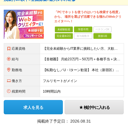
「PCでネットを使うのはいつも検索する程度」
から、 場所を選ばず活躍できる憧れのWebクリ
エイターへ！
未経験歓迎
学歴不問
ベテランOK
完全週休2日
賞与複数月
面接1回
応募資格
【完全未経験からIT業界に挑戦したい方、大歓迎！】 ●応募年齢制限：34歳まで（若年層の長期キャリア形成を図るため） ★学歴不問・転職回数不問 ★第二新卒・社会人デビューOK 【こんな方を求めていま
給与
【首都圏】 月給23万円～50万円＋各種手当＋決算賞与 【大阪】 月給22万円～50万円＋各種手当＋決算賞与 【愛知】 月給21.5万円～50万円＋各種手当＋決算賞与 【福岡・宮城】 月給20万
勤務地
【転勤なし／U・Iターン歓迎】 本社（新宿区）、大阪支店、名古屋支店または東京都・神奈川県・千葉県・埼玉県・愛知県・大阪府・福岡県をはじめ、全国のプロジェクト先 ※ご希望を最大限考慮して配属先を決定
働き方
フルリモートがメイン
残業時間
10時間以内
求人を見る
検討中に入れる
掲載終了予定日：
2026.08.31