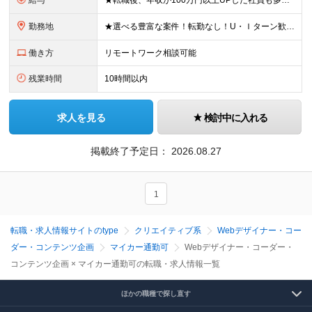
給与
★転職後、年収が100万円以上UPした社員も多数！ 月給25.9万円以上＋諸手当＋賞与年2回＋インセンティブ 【固定残業代について】 なし（残業代は、実際の労働時間に応じて別途全額支給）
勤務地
★選べる豊富な案件！転勤なし！U・Ｉターン歓迎！ 東京、神奈川、埼玉、千葉、愛知、大阪、兵庫、京都、広島、福岡をはじめとする全国各地のプロジェクト先。 プライム上場、グロース上場企業の大手～ベンチ
働き方
リモートワーク相談可能
残業時間
10時間以内
求人を見る
検討中に入れる
掲載終了予定日：
2026.08.27
1
転職・求人情報サイトのtype
クリエイティブ系
Webデザイナー・コー
ダー・コンテンツ企画
マイカー通勤可
Webデザイナー・コーダー・
コンテンツ企画 × マイカー通勤可の転職・求人情報一覧
ほかの職種で探し直す