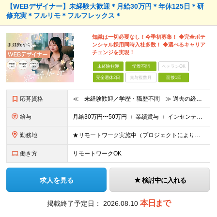
【WEBデザイナー】未経験大歓迎＊月給30万円＊年休125日＊研
修充実＊フルリモ＊フルフレックス＊
知識は一切必要なし！今季初募集！ ◆完全ポテ
ンシャル採用同時入社多数！ ◆選べるキャリア
チェンジを実現！
未経験歓迎
学歴不問
ベテランOK
完全週休2日
賞与複数月
面接1回
応募資格
≪ 未経験歓迎／学歴・職歴不問 ≫ 過去の経歴は一切不問。 「いままで」よりも「これから」を 重視した採用を行っています！ ▼▼こんな想いがある方大歓迎▼▼ ・WEBデザインに興味がある！ ・WEB
給与
⽉給30万円〜50万円 ＋ 業績賞与 ＋ インセンティブ賞与 経験者：35万円～ ※IT新人時25万円〜 ※経験・スキルを考慮の上、決定します。 ※経験者は別途優遇！ ★試⽤期間：3ヶ⽉ ★学
勤務地
★リモートワーク実施中（プロジェクトによりフルリモートもあり） ★配属先は希望を最⼤限考慮
働き方
リモートワークOK
求人を見る
検討中に入れる
本日まで
掲載終了予定日：
2026.08.10