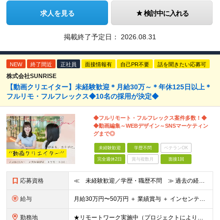
求人を見る
検討中に入れる
掲載終了予定日：
2026.08.31
NEW
終了間近
正社員
面接情報有
自己PR不要
話を聞きたい応募可
株式会社SUNRISE
【動画クリエイター】未経験歓迎＊月給30万～＊年休125日以上＊
フルリモ・フルフレックス◆10名の採用が決定◆
◆フルリモート・フルフレックス案件多数！◆
◆動画編集～WEBデザイン～SNSマーケティン
グまで◎
未経験歓迎
学歴不問
ベテランOK
完全週休2日
賞与複数月
面接1回
応募資格
≪ 未経験歓迎／学歴・職歴不問 ≫ 過去の経歴は一切不問。 「いままで」よりも「これから」を 重視した採用を行っています！ ▼▼こんな想いがある方大歓迎▼▼ ・WEBデザインに興味がある！ ・自由な
給与
⽉給30万円〜50万円 ＋ 業績賞与 ＋ インセンティブ賞与 経験者：35万円～ ※IT新人時25万円〜 ※経験・スキルを考慮の上、決定します。 ※経験者は別途優遇！ ★試⽤期間：3ヶ⽉ ★学
勤務地
★リモートワーク実施中（プロジェクトによりフルリモートもあり） ★配属先は希望を最⼤限考慮