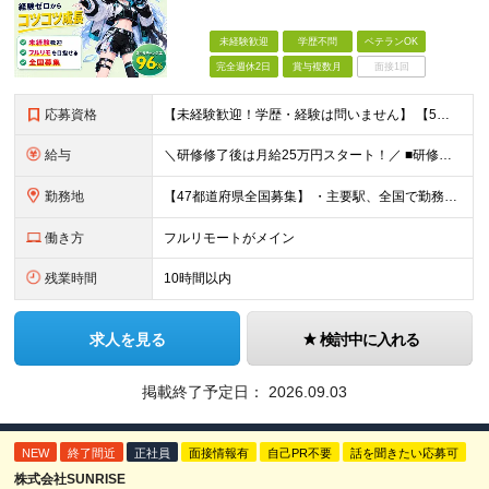
未経験歓迎
学歴不問
ベテランOK
完全週休2日
賞与複数月
面接1回
応募資格
【未経験歓迎！学歴・経験は問いません】 【5名以上の積極採用を予定！】 事業拡大中につき、 これからイラストレーターを目指したい方を積極採用中です！ 「イラストを仕事にしてみたい」 「好きなことを
給与
＼研修修了後は月給25万円スタート！／ ■研修修了後 月給25万円＋賞与＋インセンティブ賞与 ※残業代は別途支給 ▽研修期間▽ 【未経験者】 ▶ 月給20万円～ 【固定残業代について】
勤務地
【47都道府県全国募集】 ・主要駅、全国で勤務可能！ ・どこに住んでいても応募可能！ 【東京本社】 東京都品川区東品川5-9-2 ≪リモート研修♪⾯接も基本的にオンラインで実施します≫ －主要駅
働き方
フルリモートがメイン
残業時間
10時間以内
求人を見る
検討中に入れる
掲載終了予定日：
2026.09.03
NEW
終了間近
正社員
面接情報有
自己PR不要
話を聞きたい応募可
株式会社SUNRISE