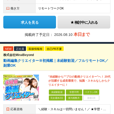
働き方
リモートワークOK
求人を見る
検討中に入れる
本日まで
掲載終了予定日：
2026.08.10
NEW
正社員
面接情報有
自己PR不要
株式会社MiraiBeyond
動画編集クリエイター※初掲載｜未経験歓迎／フルリモートOK／
副業OK
"未経験から""プロの動画クリエイター"へ！ 20代
が活躍する成長環境で、知識・スキルなしからク
リエイターに！
未経験歓迎
学歴不問
ベテランOK
完全週休2日
賞与複数月
面接1回
応募資格
＼経験・スキルは一切問いません！／ ★学歴・職歴不問 ★未経験・第二新卒歓迎！ ★正社員デビューも応援します！ 【こんな方にピッタリ！】 ✓ 動画やYouTube、TikTokを見るのが好きな方 ✓