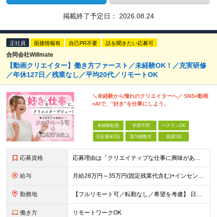
掲載終了予定日：
2026.08.24
正社員
面接情報有
自己PR不要
話を聞きたい応募可
合同会社Willmate
【動画クリエイター】働き方ファースト／未経験OK！／充実研修
／年休127日／残業なし／平均20代／リモートOK
＼未経験から憧れのクリエイターへ／ SNS×動画
×AIで、"好き"を仕事にしよう。
未経験歓迎
学歴不問
ベテランOK
完全週休2日
賞与複数月
面接1回
応募資格
応募理由は「クリエイティブな仕事に興味がある」でOK！ #学歴不問 #未経験OK ★1つでも当てはまれば、マッチング率高め★ □ SNSやYouTubeに興味がある方 □ アイデアを考えることが好き
給与
月給28万円～35万円(固定残業代含む)+インセンティブ＋各種手当 ※経験・能力等を考慮の上、決定します。 ※残業はほとんどありませんが、発生した場合は時間外手当を100％支給します。 【固定残業
勤務地
【フルリモート可／転勤なし／希望を考慮】 日本47都道府県、どこでも就業可能！ （東京・神奈川・埼玉・千葉・北海道・宮城・愛知・大阪・福岡・新潟など 各拠点近郊のプロジェクト先） 【Point】
働き方
リモートワークOK