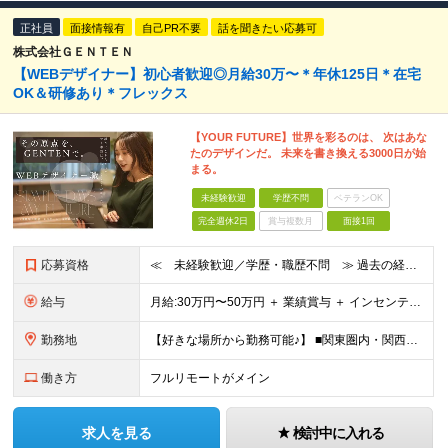
正社員
面接情報有
自己PR不要
話を聞きたい応募可
株式会社ＧＥＮＴＥＮ
【WEBデザイナー】初⼼者歓迎◎⽉給30万〜＊年休125⽇＊在宅
OK＆研修あり＊フレックス
【YOUR FUTURE】世界を彩るのは、 次はあな
たのデザインだ。 未来を書き換える3000⽇が始
まる。
未経験歓迎
学歴不問
ベテランOK
完全週休2日
賞与複数月
面接1回
応募資格
≪ 未経験歓迎／学歴・職歴不問 ≫ 過去の経歴は一切不問。 「いままで」よりも「これから」を 重視した採用を行っています！ ▼▼こんな想いがある方大歓迎▼▼ ・WEBデザインに興味がある ・自由な環
給与
⽉給:30万円〜50万円 ＋ 業績賞与 ＋ インセンティブ賞与 経験者：35万円～ ※経験・スキルを考慮の上、決定します。 ※経験者は別途優遇！ ★試用期間6ヶ月（期間中は月給21万円～）
勤務地
【好きな場所から勤務可能♪】 ■関東圏内・関西圏内 または⾸都圏近郊のプロジェクト先 ★リモートワーク実施中（プロジェクトによりフルリモートもあり） ★転居を伴う転勤なし ★配属先は希望を最⼤限考慮
働き方
フルリモートがメイン
求人を見る
検討中に入れる