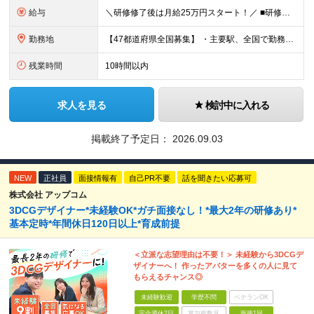
給与
＼研修修了後は月給25万円スタート！／ ■研修修了後 月給25万円＋賞与＋インセンティブ賞与 ※残業代は別途支給 ▽研修期間▽ 【未経験者】 ▶ 月給20万円～ 【固定残業代について】
勤務地
【47都道府県全国募集】 ・主要駅、全国で勤務可能！ ・どこに住んでいても応募可能！ 【東京本社】 東京都品川区東品川5-9-2 在宅でコツコツ働きながら、長く安定して続けられます♪ 本社：〒1
残業時間
10時間以内
求人を見る
検討中に入れる
掲載終了予定日：
2026.09.03
NEW
正社員
面接情報有
自己PR不要
話を聞きたい応募可
株式会社 アップコム
3DCGデザイナー*未経験OK*ガチ面接なし！*最大2年の研修あり*
基本定時*年間休日120日以上*育成前提
＜立派な志望理由は不要！＞ 未経験から3DCGデ
ザイナーへ！ 作ったアバターを多くの人に見て
もらえるチャンス◎
未経験歓迎
学歴不問
ベテランOK
完全週休2日
賞与複数月
面接1回