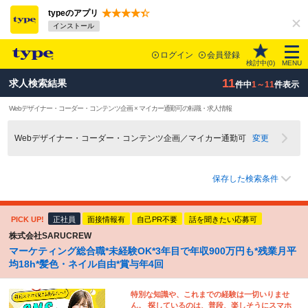
typeのアプリ
インストール
ログイン
会員登録
検討中(
0
)
MENU
11
求人検索結果
件中
1～11
件表示
Webデザイナー・コーダー・コンテンツ企画 × マイカー通勤可の転職・求人情報
Webデザイナー・コーダー・コンテンツ企画／マイカー通勤可
変更
保存した検索条件
PICK UP!
正社員
面接情報有
自己PR不要
話を聞きたい応募可
株式会社SARUCREW
マーケティング総合職*未経験OK*3年目で年収900万円も*残業月平
均18h*髪色・ネイル自由*賞与年4回
特別な知識や、これまでの経験は一切いりませ
ん。 探しているのは、普段、楽しそうにスマホ