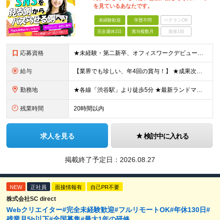
を見ているあなたです。
未経験歓迎
学歴不問
ベテランOK
完全週休2日
賞与複数月
面接1回
応募資格
★未経験・第二新卒、オフィスワークデビュー大歓迎 ★平均年齢は28.6歳！ ★20代の若手メンバーが中心になって活躍している職場です！ ●学歴不問 ※35歳以下の方（若年層の長期キャリア形成） ★こ
給与
【業界でも珍しい、年4回の賞与！】 ★成果次第でスピード昇給可 →20代で年収700万〜900万超も！ ■未経験：月給26〜30万円＋賞与年4回（業績による）＋各種手当 ※経験・スキルを考慮して決定
勤務地
★各線「渋谷駅」より徒歩5分 ★最新ランドマークオフィスです！ ★転勤はありません 【本社】 東京都渋谷区道玄坂2-25-12 道玄坂通 dogenzaka-dori 5階 ※(変更の範囲)上記を除
残業時間
20時間以内
求人を見る
検討中に入れる
掲載終了予定日：
2026.08.27
NEW
正社員
面接情報有
自己PR不要
株式会社SC direct
Webクリエイター#完全未経験歓迎#フルリモートOK#年休130日#
残業月5h以下#全国募集#最大1年の研修