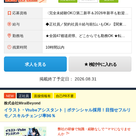
応募資格
〈完全未経験OK◎第二新卒＆2026年新卒も歓迎します！〉 ☆「VtubeやVRChatが気になる！」の志望動機でOK ☆社会人デビューOK／学歴・経歴不問 未経験スタート前提のポテンシャル採用。
給与
◆正社員／契約社員※給与前払いもOK♪ 【関東（一都三県）】 月給25万円～ ※固定残業代（月20時間分／月3万2383円）を含む。超過分は別途支給。 ※試用期間中の給与は月給23万円～ 【関東（北
勤務地
★全国47都道府県、どこからでも勤務OK ★転勤なし！腰を据えて活躍◎ ★マイカー通勤OK（拠点による） ★業務に慣れたら、ゆくゆくはリモート併用やフルリモートも可能 全国のお客様先にて勤務していた
残業時間
10時間以内
求人を見る
検討中に入れる
掲載終了予定日：
2026.08.31
NEW
正社員
面接情報有
自己PR不要
株式会社MiraiBeyond
イラスト・Vtubeアシスタント｜ポテンシャル採用！目指せフルリ
モ／スキルチェンジ率96％
弊社の研修で知識・経験なしで ”ママになりませ
んか︖”