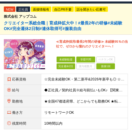
NEW
正社員
面接情報有
自己PR不要
話を聞きたい応募可
株式会社 アップコム
クリエイター系総合職｜育成枠拡大中！#最長2年の研修#未経験
OK#完全週休2日制#連休取得可#服装自由
≪育成枠採用/最長2年間の研修≫ 未経験95％の当
社で、ゼロから憧れのクリエイターへ！
未経験歓迎
学歴不問
ベテランOK
完全週休2日
賞与複数月
面接1回
応募資格
☆完全未経験OK・第二新卒&2026年新卒も◎ ☆社員の7割が20代 ☆経歴・ブランク不問 ※学歴不問 …━━━━━━━━━━ 未経験スタート前提のポテンシャル採用です。 毎月全国で複数人を採用して
給与
◆正社員／契約社員※給与前払いもOK♪ 【関東（一都三県）】 月給25万円～ ※固定残業代（月20時間分／月3万2383円）を含む。超過分は別途支給。 ※試用期間中の給与は月給22万円～ 【関東（北
勤務地
★全国47都道府県、どこからでも勤務OK ★転勤なし！腰を据えて活躍◎ ★マイカー通勤OK（拠点による） ★業務に慣れたら、ゆくゆくはリモート併用やフルリモートも可能 全国のお客様先にて勤務していた
働き方
リモートワークOK
残業時間
10時間以内