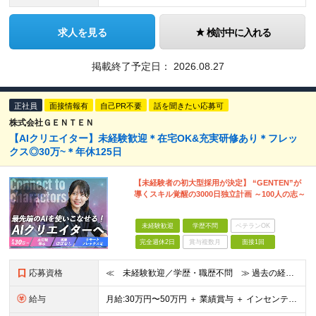
求人を見る
検討中に入れる
掲載終了予定日：
2026.08.27
正社員
面接情報有
自己PR不要
話を聞きたい応募可
株式会社ＧＥＮＴＥＮ
【AIクリエイター】未経験歓迎＊在宅OK&充実研修あり＊フレッ
クス◎30万~＊年休125日
【未経験者の初大型採用が決定】 “GENTEN”が
導くスキル覚醒の3000日独立計画 ～100人の志～
未経験歓迎
学歴不問
ベテランOK
完全週休2日
賞与複数月
面接1回
応募資格
≪ 未経験歓迎／学歴・職歴不問 ≫ 過去の経歴は一切不問。 「いままで」よりも「これから」を 重視した採用を行っています！ ▼▼こんな想いがある方大歓迎▼▼ ・WEBデザインに興味がある ・自由な環
給与
⽉給:30万円〜50万円 ＋ 業績賞与 ＋ インセンティブ賞与 経験者：35万円～ ※経験・スキルを考慮の上、決定します。 ※経験者は別途優遇！ ★試用期間6ヶ月（期間中は月給21万円～）