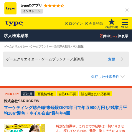
typeのアプリ
インストール
ログイン
会員登録
検討中(
0
)
MENU
2
求人検索結果
件中
1～2
件表示
ゲームクリエイター・ゲームプランナー × 新潟県の転職・求人情報
ゲームクリエイター・ゲームプランナー／新潟県
変更
保存した検索条件
PICK UP!
正社員
面接情報有
自己PR不要
話を聞きたい応募可
株式会社SARUCREW
マーケティング総合職*未経験OK*3年目で年収900万円も*残業月平
均18h*髪色・ネイル自由*賞与年4回
特別な知識や、これまでの経験は一切いりませ
ん。 探しているのは、普段、楽しそうにスマホ