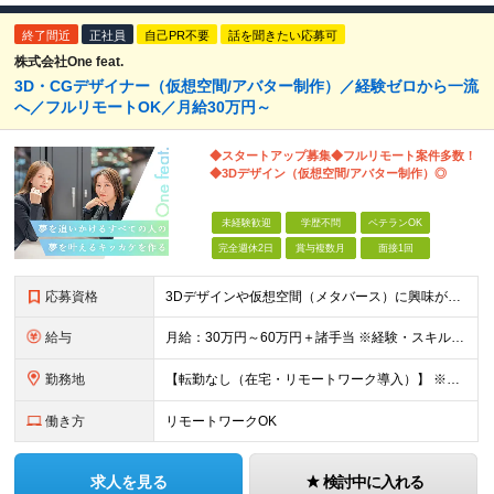
終了間近
正社員
自己PR不要
話を聞きたい応募可
株式会社One feat.
3D・CGデザイナー（仮想空間/アバター制作）／経験ゼロから一流
へ／フルリモートOK／月給30万円～
◆スタートアップ募集◆フルリモート案件多数！
◆3Dデザイン（仮想空間/アバター制作）◎
未経験歓迎
学歴不問
ベテランOK
完全週休2日
賞与複数月
面接1回
応募資格
3Dデザインや仮想空間（メタバース）に興味がある方大歓迎！ ―★ 未経験者大歓迎！学歴・経験不問/第二新卒歓迎/WEB面接可能！ ★― 「パソコンの電源ってどうやって入れるの？」 「ワードもエクセ
給与
月給：30万円～60万円＋諸手当 ※経験・スキルを考慮して決定します。 試用期間中： 一都三県：月給21万円以上 ※試用期間：6ヶ月～ ※試用期間中は、契約社員となります。
勤務地
【転勤なし（在宅・リモートワーク導入）】 ※フルリモートあり ※研修中に関しても下記となります。 【本社】 東京都千代田区神田和泉町1番地6-16ヤマトビル405 【プロジェクト先】 一都三県、北
働き方
リモートワークOK
求人を見る
検討中に入れる