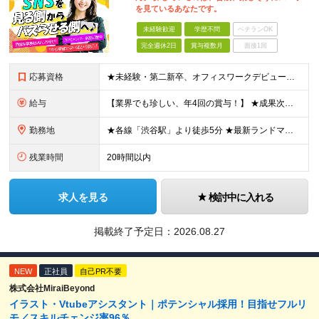
を見ているあなたです。
未経験歓迎
学歴不問
ベテランOK
完全週休2日
賞与複数月
面接1回
応募資格
★未経験・第二新卒、オフィスワークデビュー大歓迎 ★平均年齢は28.6歳！ ★20代の若手メンバーが中心になって活躍している職場です！ ●学歴不問 ※35歳以下の方（若年層の長期キャリア形成） ★こ
給与
【業界でも珍しい、年4回の賞与！】 ★成果次第でスピード昇給可 →20代で年収700万〜900万超も！ ■未経験：月給26〜30万円＋賞与年4回（業績による）＋各種手当 ※経験・スキルを考慮して決定
勤務地
★各線「渋谷駅」より徒歩5分 ★最新ランドマークオフィスです！ ★転勤はありません 【本社】 東京都渋谷区道玄坂2-25-12 道玄坂通 dogenzaka-dori 5階 ※(変更の範囲)上記を除
残業時間
20時間以内
求人を見る
検討中に入れる
掲載終了予定日：
2026.08.27
NEW
正社員
自己PR不要
株式会社MiraiBeyond
イラスト・Vtubeアシスタント｜ポテンシャル採用！目指せフルリ
モ／スキルチェンジ率96％