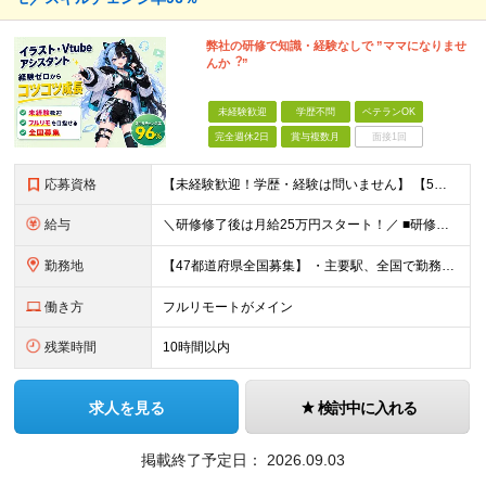
弊社の研修で知識・経験なしで ”ママになりませ
んか︖”
未経験歓迎
学歴不問
ベテランOK
完全週休2日
賞与複数月
面接1回
応募資格
【未経験歓迎！学歴・経験は問いません】 【5名以上の積極採用を予定！】 事業拡大中につき、 これからイラストレーターを目指したい方を積極採用中です！ 「イラストを仕事にしてみたい」 「好きなことを
給与
＼研修修了後は月給25万円スタート！／ ■研修修了後 月給25万円＋賞与＋インセンティブ賞与 ※残業代は別途支給 ▽研修期間▽ 【未経験者】 ▶ 月給20万円～ 【固定残業代について】
勤務地
【47都道府県全国募集】 ・主要駅、全国で勤務可能！ ・どこに住んでいても応募可能！ 【東京本社】 東京都品川区東品川5-9-2 ≪リモート研修♪⾯接も基本的にオンラインで実施します≫ －主要駅
働き方
フルリモートがメイン
残業時間
10時間以内
求人を見る
検討中に入れる
掲載終了予定日：
2026.09.03