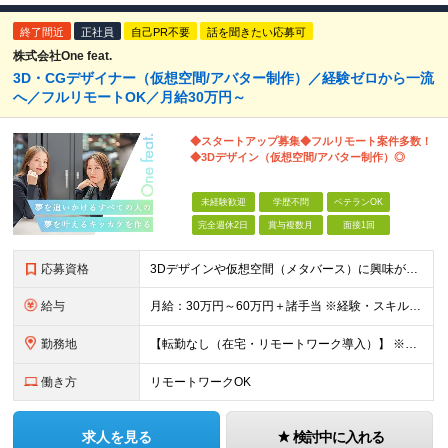
終了間近
正社員
自己PR不要
話を聞きたい応募可
株式会社One feat.
3D・CGデザイナー（仮想空間/アバター制作）／経験ゼロから一流
へ／フルリモートOK／月給30万円～
◆スタートアップ募集◆フルリモート案件多数！
◆3Dデザイン（仮想空間/アバター制作）◎
未経験歓迎
学歴不問
ベテランOK
完全週休2日
賞与複数月
面接1回
応募資格
3Dデザインや仮想空間（メタバース）に興味がある方大歓迎！ ―★ 未経験者大歓迎！学歴・経験不問/第二新卒歓迎/WEB面接可能！ ★― 「パソコンの電源ってどうやって入れるの？」 「ワードもエクセ
給与
月給：30万円～60万円＋諸手当 ※経験・スキルを考慮して決定します。 試用期間中： 一都三県：月給21万円以上 ※試用期間：6ヶ月～ ※試用期間中は、契約社員となります。
勤務地
【転勤なし（在宅・リモートワーク導入）】 ※フルリモートあり ※研修中に関しても下記となります。 【本社】 東京都千代田区神田和泉町1番地6-16ヤマトビル405 【プロジェクト先】 一都三県、北
働き方
リモートワークOK
求人を見る
検討中に入れる