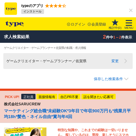
typeのアプリ
インストール
ログイン
会員登録
検討中(
0
)
MENU
2
求人検索結果
件中
1～2
件表示
ゲームクリエイター・ゲームプランナー × 佐賀県の転職・求人情報
ゲームクリエイター・ゲームプランナー／佐賀県
変更
保存した検索条件
PICK UP!
正社員
面接情報有
自己PR不要
話を聞きたい応募可
株式会社SARUCREW
マーケティング総合職*未経験OK*3年目で年収900万円も*残業月平
均18h*髪色・ネイル自由*賞与年4回
特別な知識や、これまでの経験は一切いりませ
ん。 探しているのは、普段、楽しそうにスマホ