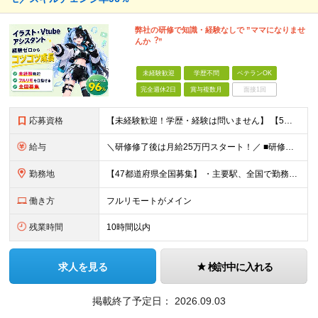
弊社の研修で知識・経験なしで ”ママになりませ
んか︖”
未経験歓迎
学歴不問
ベテランOK
完全週休2日
賞与複数月
面接1回
応募資格
【未経験歓迎！学歴・経験は問いません】 【5名以上の積極採用を予定！】 事業拡大中につき、 これからイラストレーターを目指したい方を積極採用中です！ 「イラストを仕事にしてみたい」 「好きなことを
給与
＼研修修了後は月給25万円スタート！／ ■研修修了後 月給25万円＋賞与＋インセンティブ賞与 ※残業代は別途支給 ▽研修期間▽ 【未経験者】 ▶ 月給20万円～ 【固定残業代について】
勤務地
【47都道府県全国募集】 ・主要駅、全国で勤務可能！ ・どこに住んでいても応募可能！ 【東京本社】 東京都品川区東品川5-9-2 ≪リモート研修♪⾯接も基本的にオンラインで実施します≫ －主要駅
働き方
フルリモートがメイン
残業時間
10時間以内
求人を見る
検討中に入れる
掲載終了予定日：
2026.09.03