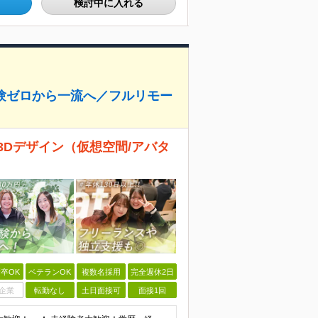
検討中に入れる
経験ゼロから一流へ／フルリモー
3Dデザイン（仮想空間/アバタ
卒OK
ベテランOK
複数名採用
完全週休2日
企業
転勤なし
土日面接可
面接1回