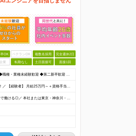
 AIエンジニアを目指しません
卒OK
ベテランOK
複数名採用
完全週休2日
企業
転勤なし
土日面接可
面接1回
【未経験からAIデビュー！平均年齢26歳】 ◆学歴不問 ◆職種・業種未経験歓迎 ◆第二新卒歓迎 ＼下記に当てはまるあなたをお待ちしています！／ □AIを「つかう側」から「つくる側」になりたい方 □未
＼昇給や資格手当でほぼ全員が入社1年で月収2万円UP！／ 【経験者】 月給25万円～＋資格手当（1種類につき月1万円以上） 【未経験者】 月給20万円～＋資格手当（1種類につき月1万円以上） ※月
＼リモート案件あり！お住まいやご希望を考慮した案件で働ける◎／ 本社または東京・神奈川・千葉・埼玉の各プロジェクト先にて勤務いただきます 【本社】 東京都港区六本木4-8-5 和幸ビル7F ※（