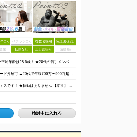
卒OK
ベテランOK
複数名採用
完全週休2日
企業
転勤なし
土日面接可
面接1回
★未経験・第二新卒、オフィスワークデビュー大歓迎 ★平均年齢は28.6歳！ ★20代の若手メンバーが中心になって活躍している職場です！ ●学歴不問 ※35歳以下の方（若年層の長期キャリア形成） ★こ
【業界でも珍しい、年4回の賞与！】 ★成果次第でスピード昇給可 →20代で年収700万〜900万超も！ ■未経験：月給26〜30万円＋賞与年4回（業績による）＋各種手当 ※経験・スキルを考慮して決定
★各線「渋谷駅」より徒歩5分 ★最新ランドマークオフィスです！ ★転勤はありません 【本社】 東京都渋谷区道玄坂2-25-12 道玄坂通 dogenzaka-dori 5階 ※(変更の範囲)上記を除
検討中に入れる