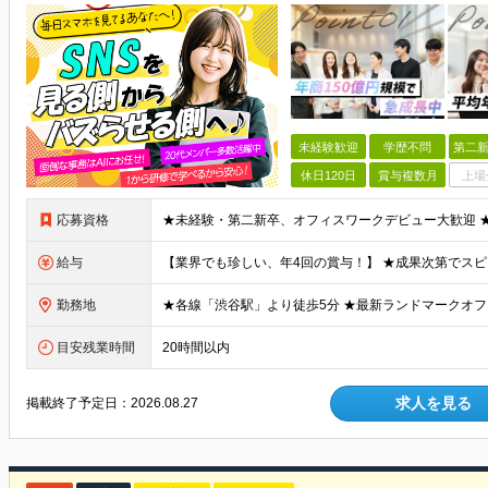
未経験歓迎
学歴不問
第二新
休日120日
賞与複数月
上場
応募資格
給与
勤務地
目安残業時間
20時間以内
求人を見る
掲載終了予定日：
2026.08.27