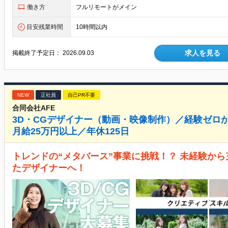
働き方
フルリモートがメイン
目安残業時間
10時間以内
求人を見る
掲載終了予定日：
2026.09.03
NEW
正社員
自己PR不要
合同会社AFE
3D・CGデザイナー（動画・映像制作）／経験ゼロ
月給25万円以上／年休125日
トレンドの“メタバース”事業に挑戦！？ 未経験から
たデザイナーへ！