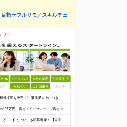
用！目指せフルリモ／スキルチェ
︖”
卒OK
ベテランOK
複数名採用
完全週休2日
企業
転勤なし
土日面接可
面接1回
【未経験歓迎！学歴・経験は問いません】 【5名以上の積極採用を予定！】 事業拡大中につき、 これからイラストレーターを目指したい方を積極採用中です！ 「イラストを仕事にしてみたい」 「好きなことを
＼研修修了後は月給25万円スタート！／ ■研修修了後 月給25万円＋賞与＋インセンティブ賞与 ※残業代は別途支給 ▽研修期間▽ 【未経験者】 ▶ 月給20万円～ 【固定残業代について】
【47都道府県全国募集】 ・主要駅、全国で勤務可能！ ・どこに住んでいても応募可能！ 【東京本社】 東京都品川区東品川5-9-2 ≪リモート研修♪⾯接も基本的にオンラインで実施します≫ －主要駅