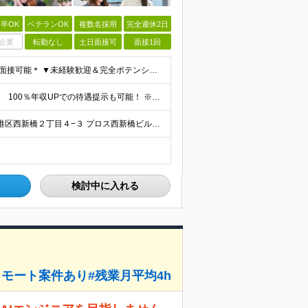
卒OK
ベテランOK
複数名採用
完全週休2日
企業
転勤なし
土日面接可
面接1回
＊未経験者大歓迎！学歴・経験不問/第二新卒歓迎/WEB面接可能＊ ▼未経験歓迎＆完全ポテンシャル採用！▼ 基礎のキソから学べる研修があるので経験は一切不問！ 面接では「あなたの想い」を教えてくださ
月給25万円～60万円＋諸手当＋インセンティブ ★Point 100％年収UPでの待遇提示も可能！ ※経験者であれば、100%年収アップも実現可能です。 【インセンティブについて】 プロジェクト報
★リモートワークあり！ ★転勤なし！ 【本社】東京都港区西新橋２丁目４−３ プロス西新橋ビル６階 【プロジェクト先】東京都・神奈川県・千葉県・埼玉など多数！ ※希望を考慮の上、配属プロジェクトを決
検討中に入れる
リモート案件あり#残業月平均4h