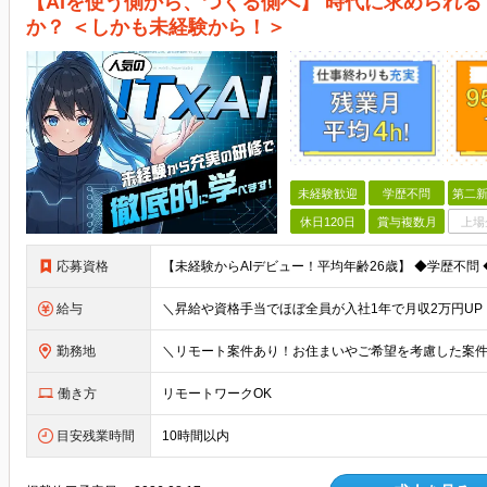
【AIを使う側から、つくる側へ】 時代に求められる
か？ ＜しかも未経験から！＞
未経験歓迎
学歴不問
第二新
休日120日
賞与複数月
上場
応募資格
給与
勤務地
働き方
リモートワークOK
目安残業時間
10時間以内