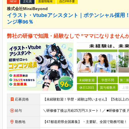
NEW
正社員
面接情報有
自己PR不要
株式会社MiraiBeyond
イラスト・Vtubeアシスタント｜ポテンシャル採
ンジ率96％
弊社の研修で知識・経験なしで ”ママになりませんか
未経験歓迎
学歴不問
第二新
休日120日
賞与複数月
上場
応募資格
給与
勤務地