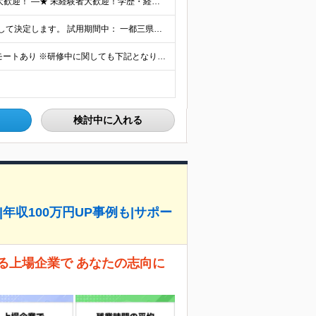
3Dデザインや仮想空間（メタバース）に興味がある方大歓迎！ ―★ 未経験者大歓迎！学歴・経験不問/第二新卒歓迎/WEB面接可能！ ★― 「パソコンの電源ってどうやって入れるの？」 「ワードもエクセ
月給：30万円～60万円＋諸手当 ※経験・スキルを考慮して決定します。 試用期間中： 一都三県：月給21万円以上 ※試用期間：6ヶ月～ ※試用期間中は、契約社員となります。
【転勤なし（在宅・リモートワーク導入）】 ※フルリモートあり ※研修中に関しても下記となります。 【本社】 東京都千代田区神田和泉町1番地6-16ヤマトビル405 【プロジェクト先】 一都三県、北
検討中に入れる
|年収100万円UP事例も|サポー
る上場企業で あなたの志向に