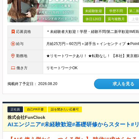
未経験歓迎
学歴不問
第二新
休日120日
賞与複数月
上場
応募資格
給与
勤務地
働き方
リモートワークOK
求人を見る
掲載終了予定日：
2026.08.20
正社員
自己PR不要
話を聞きたい応募可
株式会社FunClock
AIエンジニア#未経験歓迎#基礎研修からスタート#