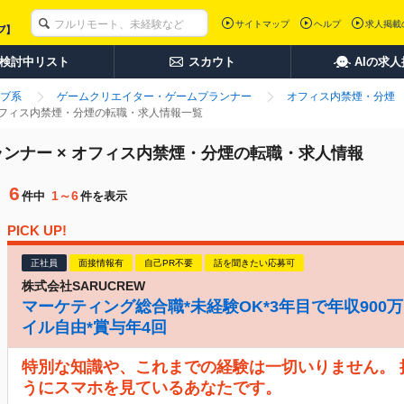
サイトマップ
ヘルプ
求人掲載
検討中リスト
スカウト
AIの求
ブ系
ゲームクリエイター・ゲームプランナー
オフィス内禁煙・分煙
オフィス内禁煙・分煙の転職・求人情報一覧
ンナー × オフィス内禁煙・分煙の転職・求人情報
6
1～6
件中
件を表示
PICK UP!
正社員
面接情報有
自己PR不要
話を聞きたい応募可
株式会社SARUCREW
マーケティング総合職*未経験OK*3年目で年収900万
イル自由*賞与年4回
特別な知識や、これまでの経験は一切いりません。
うにスマホを見ているあなたです。