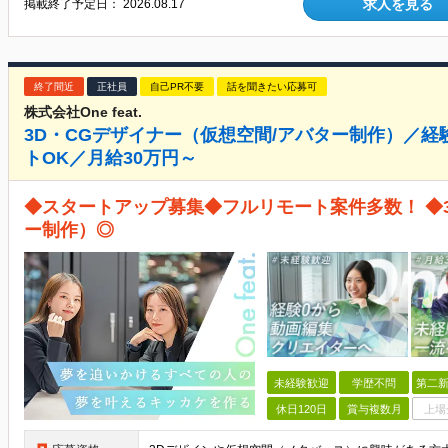
求人を見る
掲載終了予定日：
2026.08.17
終了間近
正社員
自己PR不要
話を聞きたい応募可
株式会社One feat.
3D・CGデザイナー（仮想空間/アバター制作）／
トOK／月給30万円～
◆スタートアップ募集◆フルリモート案件多数！ ◆
ー制作）◎
未経験歓迎
学歴不問
第二新
休日120日
賞与複数月
上場