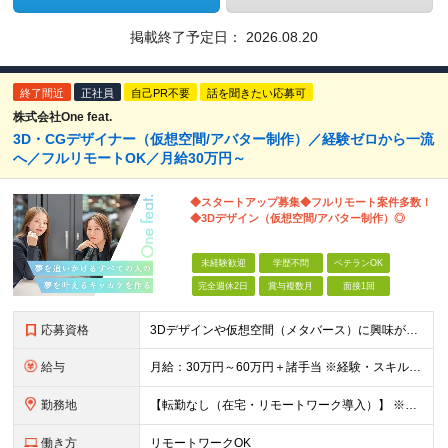
掲載終了予定日：
2026.08.20
終了間近
正社員
自己PR不要
話を聞きたい応募可
株式会社One feat.
3D・CGデザイナー（仮想空間/アバター制作）／経験ゼロから一流
へ／フルリモートOK／月給30万円～
◆スタートアップ募集◆フルリモート案件多数！
◆3Dデザイン（仮想空間/アバター制作）◎
未経験歓迎
学歴不問
ベテランOK
完全週休2日
賞与複数月
面接1回
応募資格
3Dデザインや仮想空間（メタバース）に興味がある方大歓迎！ ―★ 未経験者大歓迎！学歴・経験不問/第二新卒歓迎/WEB面接可能！ ★― 「パソコンの電源ってどうやって入れるの？」 「ワードもエクセ
給与
月給：30万円～60万円＋諸手当 ※経験・スキルを考慮して決定します。 試用期間中： 一都三県：月給21万円以上 ※試用期間：6ヶ月～ ※試用期間中は、契約社員となります。
勤務地
【転勤なし（在宅・リモートワーク導入）】 ※フルリモートあり ※研修中に関しても下記となります。 【本社】 東京都千代田区神田和泉町1番地6-16ヤマトビル405 【プロジェクト先】 一都三県、北
働き方
リモートワークOK