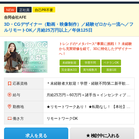
NEW
正社員
自己PR不要
合同会社AFE
3D・CGデザイナー（動画・映像制作）／経験ゼロから一流へ／フ
ルリモートOK／月給25万円以上／年休125日
トレンドの“メタバース”事業に挑戦！？ 未経験
から充実研修を経て、3Dに特化したデザイナー
へ！
未経験歓迎
学歴不問
ベテランOK
完全週休2日
賞与複数月
面接1回
応募資格
＊未経験者大歓迎！学歴・経験不問/第二新卒歓迎/WEB面接可能＊ ▼未経験歓迎＆完全ポテンシャル採用！▼ 基礎のキソから学べる研修があるので経験は一切不問！ 面接では「あなたの想い」を教えてくださ
給与
月給25万円～60万円＋諸手当＋インセンティブ ★Point 100％年収UPでの待遇提示も可能！ ※経験者であれば、100%年収アップも実現可能です。 【インセンティブについて】 プロジェクト報
勤務地
★リモートワークあり！ ★転勤なし！ 【本社】東京都港区西新橋２丁目４−３ プロス西新橋ビル６階 【プロジェクト先】東京都・神奈川県・千葉県・埼玉など多数！ ※希望を考慮の上、配属プロジェクトを決
働き方
リモートワークOK
求人を見る
検討中に入れる