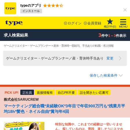
typeのアプリ
インストール
ログイン
会員登録
検討中(
0
)
MENU
3
求人検索結果
件中
1～3
件表示
ゲームクリエイター・ゲームプランナー × 産休・育休時一部給与、手当ありの転職・求人情報
ゲームクリエイター・ゲームプランナー／産・育休時手当あり
変更
保存した検索条件
PICK UP!
正社員
面接情報有
自己PR不要
話を聞きたい応募可
株式会社SARUCREW
マーケティング総合職*未経験OK*3年目で年収900万円も*残業月平
均18h*髪色・ネイル自由*賞与年4回
特別な知識や、これまでの経験は一切いりませ
ん。 探しているのは、普段、楽しそうにスマホ