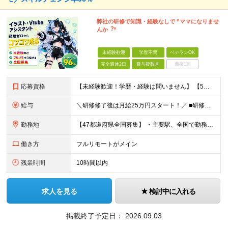
弊社の研修で知識・経験なしで ”ママになりませ
んか︖”
未経験歓迎
学歴不問
ベテランOK
完全週休2日
賞与複数月
面接1回
応募資格
【未経験歓迎！学歴・経験は問いません】 【5名以上の積極採用を予定！】 事業拡大中につき、 これからイラストレーターを目指したい方を積極採用中です！ 「イラストを仕事にしてみたい」 「好きなことを
給与
＼研修修了後は月給25万円スタート！／ ■研修修了後 月給25万円＋賞与＋インセンティブ賞与 ※残業代は別途支給 ▽研修期間▽ 【未経験者】 ▶ 月給20万円～ 【固定残業代について】
勤務地
【47都道府県全国募集】 ・主要駅、全国で勤務可能！ ・どこに住んでいても応募可能！ 【東京本社】 東京都品川区東品川5-9-2 ≪リモート研修♪⾯接も基本的にオンラインで実施します≫ －主要駅
働き方
フルリモートがメイン
残業時間
10時間以内
求人を見る
検討中に入れる
掲載終了予定日：
2026.09.03