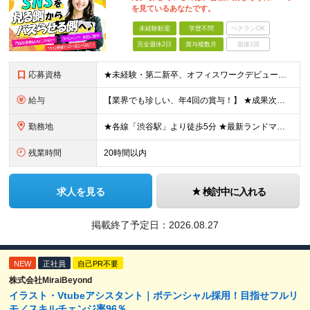
を見ているあなたです。
未経験歓迎
学歴不問
ベテランOK
完全週休2日
賞与複数月
面接1回
応募資格
★未経験・第二新卒、オフィスワークデビュー大歓迎 ★平均年齢は28.6歳！ ★20代の若手メンバーが中心になって活躍している職場です！ ●学歴不問 ※35歳以下の方（若年層の長期キャリア形成） ★こ
給与
【業界でも珍しい、年4回の賞与！】 ★成果次第でスピード昇給可 →20代で年収700万〜900万超も！ ■未経験：月給26〜30万円＋賞与年4回（業績による）＋各種手当 ※経験・スキルを考慮して決定
勤務地
★各線「渋谷駅」より徒歩5分 ★最新ランドマークオフィスです！ ★転勤はありません 【本社】 東京都渋谷区道玄坂2-25-12 道玄坂通 dogenzaka-dori 5階 ※(変更の範囲)上記を除
残業時間
20時間以内
求人を見る
検討中に入れる
掲載終了予定日：
2026.08.27
NEW
正社員
自己PR不要
株式会社MiraiBeyond
イラスト・Vtubeアシスタント｜ポテンシャル採用！目指せフルリ
モ／スキルチェンジ率96％