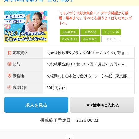
＼モノづくり好き集合！／ データ確認から裁
断・製本まで、 すべてを担うよくばりなオシゴ
トへ。
未経験歓迎
学歴不問
ベテランOK
完全週休2日
賞与複数月
面接1回
応募資格
＼未経験歓迎&ブランクOK！モノづくりが好きな方歓迎★／ ◆学歴不問 ◆社会人経験1年以上 ＜下記に当てはまる方をお待ちしています！＞ ◎モノづくりが好きで、自分の手で何かをカタチにする仕事に興味が
給与
＼役職手当あり！賞与年2回／ 月給21万円～＋残業代全額支給＋手当多数 ※みなし残業代なし。残業代は別途全額支給いたします ※試用期間3ヵ月あり。期間中の給与・待遇の差異はありません 【社員の年
勤務地
＼転勤なし◎本社で働ける！／ 【本社】 東京都大田区大森西4-4-15 (変更の範囲)上記を除く当社関連勤務地
残業時間
20時間以内
求人を見る
検討中に入れる
掲載終了予定日：
2026.08.31