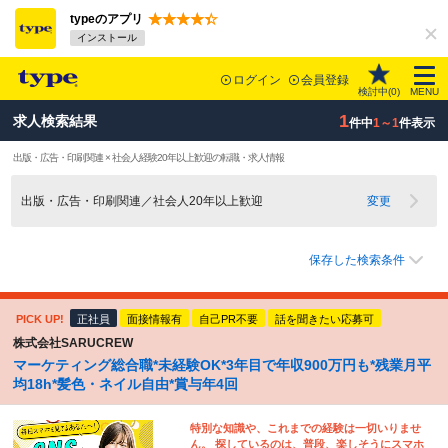
typeのアプリ
インストール
ログイン
会員登録
検討中(
0
)
MENU
1
求人検索結果
件中
1～1
件表示
出版・広告・印刷関連 × 社会人経験20年以上歓迎の転職・求人情報
出版・広告・印刷関連／社会人20年以上歓迎
変更
保存した検索条件
PICK UP!
正社員
面接情報有
自己PR不要
話を聞きたい応募可
株式会社SARUCREW
マーケティング総合職*未経験OK*3年目で年収900万円も*残業月平
均18h*髪色・ネイル自由*賞与年4回
特別な知識や、これまでの経験は一切いりませ
ん。 探しているのは、普段、楽しそうにスマホ