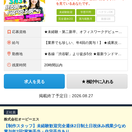
を見ているあなたです。
未経験歓迎
学歴不問
ベテランOK
完全週休2日
賞与複数月
面接1回
応募資格
★未経験・第二新卒、オフィスワークデビュー大歓迎 ★平均年齢は28.6歳！ ★20代の若手メンバーが中心になって活躍している職場です！ ●学歴不問 ※35歳以下の方（若年層の長期キャリア形成） ★こ
給与
【業界でも珍しい、年4回の賞与！】 ★成果次第でスピード昇給可 →20代で年収700万〜900万超も！ ■未経験：月給26〜30万円＋賞与年4回（業績による）＋各種手当 ※経験・スキルを考慮して決定
勤務地
★各線「渋谷駅」より徒歩5分 ★最新ランドマークオフィスです！ ★転勤はありません 【本社】 東京都渋谷区道玄坂2-25-12 道玄坂通 dogenzaka-dori 5階 ※(変更の範囲)上記を除
残業時間
20時間以内
求人を見る
検討中に入れる
掲載終了予定日：
2026.08.27
正社員
株式会社オービーエス
【制作スタッフ】未経験歓迎完全週休2日制土日祝休み残業少なめ
賞与年2回*家族手当・住宅手当あり