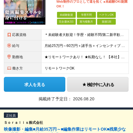
Web制作のプロとして道を拓く ●未経験OK/副業
OK！
未経験歓迎
学歴不問
ベテランOK
完全週休2日
賞与複数月
面接1回
応募資格
＊未経験者大歓迎！学歴・経験不問/第二新卒歓迎/WEB面接可能＊ ▼未経験歓迎＆完全ポテンシャル採用！▼ 基礎のキソから学べる研修があるので経験は一切不問！ 面接では「あなたの想い」を教えてくださ
給与
月給25万円～60万円＋諸手当＋インセンティブ ★Point 100％年収UPでの待遇提示も可能！ ※経験者であれば、100%年収アップも実現可能です。 【インセンティブについて】 プロジェクト報
勤務地
★リモートワークあり！ ★転勤なし！ 【本社】東京都港区西新橋２丁目４−３ プロス西新橋ビル６階 【プロジェクト先】東京都・神奈川県・千葉県・埼玉など多数！ ※希望を考慮の上、配属プロジェクトを決
働き方
リモートワークOK
求人を見る
検討中に入れる
掲載終了予定日：
2026.08.20
正社員
Ｓｏｒａｌｉｓ株式会社
映像撮影・編集■月給35万円～■編集作業はリモートOK■残業少な