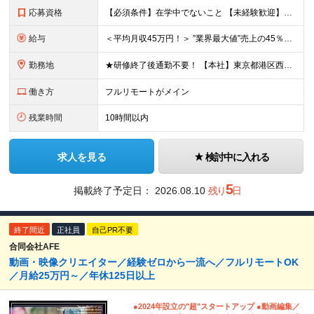
応募資格
【必須条件】在学中でないこと 【未経験歓迎】学歴不問／職種未経験／業種未経験／第二新卒／ブランクOK ★未経験歓迎 ★第二新卒歓迎 ★異業種からの入社メンバー95％以上 ★学歴・経験不問 ★主夫・主
給与
＜平均月収45万円！＞ ”業界最大値”売上の45％以上をそのまま支給。 ■研修期間後 月給25万円～75万円＋各種インセンティブ □研修期間 月給23.5万円＋PRインセンティブ（売上の45％還元
勤務地
★研修終了後通勤不要！ 【本社】東京都港区西麻布1-2-14デュオ・スカーラ西麻布タワーウエスト 602号室 【品川支社】東京都品川区西五反田5-23-3BLOCKS目黒不動前3階 【大阪支社】大阪
働き方
フルリモートがメイン
残業時間
10時間以内
求人を見る
検討中に入れる
5
掲載終了予定日：
2026.08.10
残り
日
終了間近
正社員
自己PR不要
合同会社AFE
動画・映像クリエイター／経験ゼロから一流へ／フルリモートOK
／月給25万円～／年休125日以上
●2024年設立の"超"スタートアップ ●動画編集／