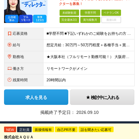
クターを募集！
未経験歓迎
学歴不問
ベテランOK
完全週休2日
賞与複数月
面接1回
応募資格
■学歴不問 ■下記いずれかのご経験をお持ちの方 ・配信業務の実務経験（OBS運用など） ・Web番組、動画、TV、ウェビナー等のディレクション経験 ・何らかの企画運営経験をお持ちの方 （Premier
給与
想定月給：30万円～50万円程度＋各種手当＋賞与年2回 ※想定年収：400万円～600万円 ※経験・能力等考慮の上、規定により優遇 ※上記月給には固定残業代を含みます。固定残業代は、時間外労働の有無に
勤務地
★大阪本社（フルリモート勤務可能！） 大阪府大阪市北区梅田2丁目5番6号 桜橋八千代ビル9階 ★新オフィスへ移転予定！駅直結ビルです♪ （移転後の住所） 大阪府大阪市中央区安土町3丁目5-13 本町ガ
働き方
リモートワークがメイン
残業時間
20時間以内
求人を見る
検討中に入れる
掲載終了予定日：
2026.09.10
NEW
正社員
面接情報有
自己PR不要
話を聞きたい応募可
株式会社ＡＱＵＡ