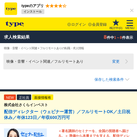
typeのアプリ
インストール
ログイン
会員登録
検討中(
0
)
MENU
8
求人検索結果
件中
1～8
件表示
映像・音響・イベント関連 × フルリモートありの転職・求人情報
映像・音響・イベント関連／フルリモートあり
変更
保存した検索条件
NEW
正社員
面接情報有
株式会社さくらインベスト
配信ディレクター（ウェビナー運営）／フルリモートOK／土日祝
休み／年休123日／年収600万円可
＜著名講師のセミナーを、全国の視聴者へ届け
る。＞ 準備から本番までを支える、配信ディレ