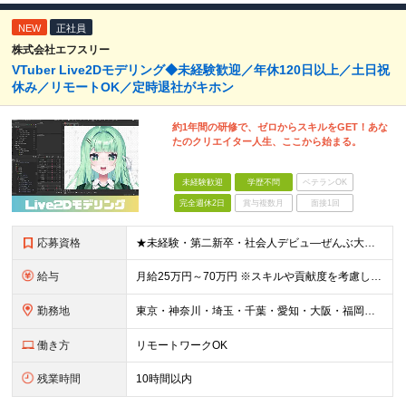
NEW
正社員
株式会社エフスリー
VTuber Live2Dモデリング◆未経験歓迎／年休120日以上／土日祝
休み／リモートOK／定時退社がキホン
約1年間の研修で、ゼロからスキルをGET！あな
たのクリエイター人生、ここから始まる。
未経験歓迎
学歴不問
ベテランOK
完全週休2日
賞与複数月
面接1回
応募資格
★未経験・第二新卒・社会人デビュ―ぜんぶ大歓迎！ ★学歴・職歴は一切問いません！高卒の先輩も多数 立派な志望動機はなくてもOK！ 「アニメ・ゲームが好き」「クリエイターになりたい」 あなたの率直な気
給与
月給25万円～70万円 ※スキルや貢献度を考慮して決定します。 ※試用期間中は、契約社員（月給は20万円～＋交通費）となります。 ◆インセンティブ・臨時ボーナス制度あり ◆昇給査定あり
勤務地
東京・神奈川・埼玉・千葉・愛知・大阪・福岡のプロジェクト先 ◎事前相談のうえ、自宅から通いやすい勤務地へ配属します。 ◎転居を伴う転勤はありません ＜本社＞ 東京都目黒区大橋2丁目24-1 ハイネス
働き方
リモートワークOK
残業時間
10時間以内