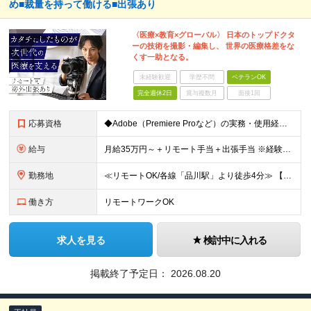
め■裁量を持って働ける■出張あり
〈医療×教育×グローバル〉 日本のトップドクタ
ーの技術を撮影・編集し、 世界の医療格差をな
くす一助となる。
未経験歓迎
学歴不問
ベテランOK
完全週休2日
賞与複数月
面接1回
応募資格
◆Adobe（Premiere Proなど）の実務・使用経験 ◆大卒以上 ～～こんな方を求めています～～ ◆医療業界への興味がある方 ◆社会貢献性の高い仕事に就きたい方 ◆実際の手術映像を扱うため、
給与
月給35万円～＋リモート手当＋出張手当 ※経験・スキルを考慮の上、決定いたします。 ※試用期間3ヶ月あり（期間中の待遇に差異はありません） ※固定残業代（30時間分／8万円）を含む。超過分は別途支給
勤務地
≪リモートOK/各線「品川駅」より徒歩4分≫ 【本社】 東京都港区高輪3丁目25-29 Ave.Takanawa 5階エキスパートオフィス品川高輪 (変更の範囲)上記を除く当社関連勤務地
働き方
リモートワークOK
求人を見る
検討中に入れる
掲載終了予定日：
2026.08.20