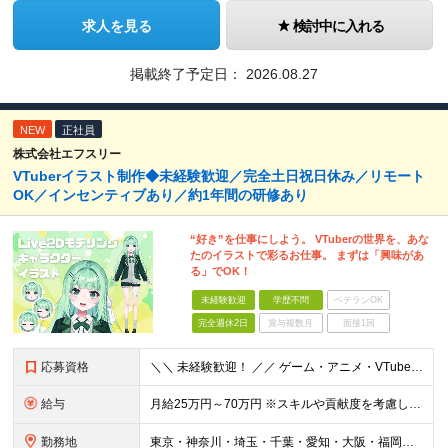
求人を見る
検討中に入れる
掲載終了予定日：
2026.08.27
NEW
正社員
株式会社エフスリー
VTuberイラスト制作◆未経験歓迎／完全土日祝日休み／リモート
OK／インセンティブあり／約1年間の研修あり
“好き”を仕事にしよう。 VTuberの世界を、あな
たのイラストで彩るお仕事。 まずは「興味があ
る」でOK！
未経験歓迎
学歴不問
ベテランOK
完全週休2日
賞与複数月
面接1回
応募資格
＼＼ 未経験歓迎！ ／／ ゲーム・アニメ・VTuberが好き クリエイティブに挑戦してみたい そんな気持ちがあれば大歓迎です！ 「この仕事、気になる！」それだけでOK。 チャレンジする一歩目を応援し
給与
月給25万円～70万円 ※スキルや貢献度を考慮して決定します。 ※試用期間中は、契約社員（月給は20万円～＋交通費）となります。 ◆インセンティブ・臨時ボーナス制度あり ◆昇給査定あり
勤務地
東京・神奈川・埼玉・千葉・愛知・大阪・福岡のプロジェクト先 ◎事前相談のうえ、自宅から通いやすい勤務地へ配属します。 ◎転居を伴う転勤はありません ＜本社＞ 東京都目黒区大橋2丁目24-1 ハイネス