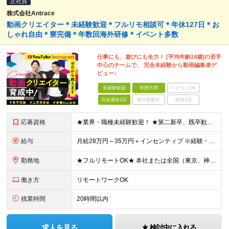
正社員
株式会社Antrace
動画クリエイター＊未経験歓迎＊フルリモ相談可＊年休127日＊お
しゃれ自由＊寮完備＊年数回海外研修＊イベント多数
仕事にも、遊びにも全力！ [平均年齢24歳]の若手
中心のチームで、 完全未経験から動画編集者デ
ビュー♪
未経験歓迎
学歴不問
ベテランOK
完全週休2日
賞与複数月
面接1回
応募資格
★業界・職種未経験歓迎！ ★第二新卒、既卒歓迎！ ★社会人未経験歓迎！ ■こんな方におススメ！ ―――――――――― ◎動画編集に興味がある方 ◎SNSやYouTubeをよく見る・好きな方 ◎クリ
給与
月給28万円～35万円＋インセンティブ ※経験・スキルなどを考慮のうえ、決定します。 ※時間外手当は別途全額支給します。 ＼目標＋αで1本担当するごとに5000円！／ ひと月の目標本数以上の動画
勤務地
★フルリモートOK★ 本社または全国（東京、神奈川、千葉、埼玉、大阪）にあるオフィスの利用も可能です！ ＜本社住所＞ 東京都豊島区南池袋1-16-15リージャス5階 ＜大阪支社＞ 大阪府大阪市北区
働き方
リモートワークOK
残業時間
20時間以内
求人を見る
検討中に入れる