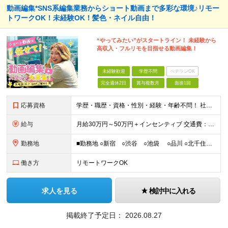
動画編集*SNS系編集業務からショート動画まで多彩な環境♪リモー
トワークOK！未経験OK！髪色・ネイル自由！
“やってみたい”がスタートライン！ 未経験から
高収入・フルリモを目指せる動画編集！
未経験歓迎
学歴不問
ベテランOK
完全週休2日
賞与複数月
面接1回
応募資格
学歴・職歴・資格・性別・経験・年齢不問！ 社会人経験ゼロ、昼職経験ゼロでもご安心ください♪ 〈年功序列の完全撤廃〉 学歴、職歴、資格、経験など関係なく 頑張った分だけ正当に評価される。 だから昇格
給与
月給30万円～50万円＋インセンティブ 交通費：全額支給 ※試用期間3ヶ月間は契約社員で月給25万円 ※研修先は、面談時にご相談させていただきます ☆昇給・昇格有 ☆インセンティブ有
勤務地
■勤務地 ○新宿 ○渋谷 ○池袋 ○品川 ○北千住 ※あなたの経験やスキルに応じて研修先は、 面談時にてご相談させていただきます。 (変更の範囲)上記を除く当社関連勤務地 ■本社 東
働き方
リモートワークOK
求人を見る
検討中に入れる
掲載終了予定日：
2026.08.27