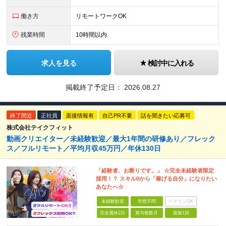
働き方
リモートワークOK
残業時間
10時間以内
求人を見る
検討中に入れる
掲載終了予定日：
2026.08.27
終了間近
正社員
面接情報有
自己PR不要
話を聞きたい応募可
株式会社テイクフィット
動画クリエイター／未経験歓迎／最大1年間の研修あり／フレック
ス／フルリモート／平均月収45万円／年休130日
「経験者、お断りです。」 ☆完全未経験者限定
採用！？ スキル0から「稼げる自分」になりたい
あなたへ☆
未経験歓迎
学歴不問
ベテランOK
完全週休2日
賞与複数月
面接1回