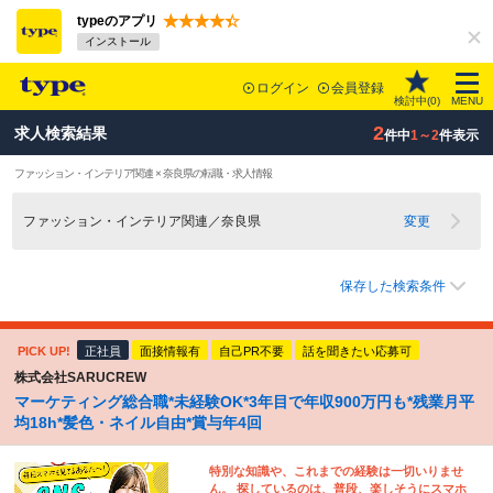
typeのアプリ
インストール
ログイン
会員登録
検討中(
0
)
MENU
2
求人検索結果
件中
1～2
件表示
ファッション・インテリア関連 × 奈良県の転職・求人情報
ファッション・インテリア関連／奈良県
変更
保存した検索条件
PICK UP!
正社員
面接情報有
自己PR不要
話を聞きたい応募可
株式会社SARUCREW
マーケティング総合職*未経験OK*3年目で年収900万円も*残業月平
均18h*髪色・ネイル自由*賞与年4回
特別な知識や、これまでの経験は一切いりませ
ん。 探しているのは、普段、楽しそうにスマホ