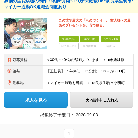
葬儀の生花祭壇の制作・装飾*月給31.9万*未経験OK*奈良県生駒市*
マイカー通勤OK退職金制度あり
この世で最大の「ものづくり」。 故人様への最
後のプレゼントを、花で創る。
未経験歓迎
学歴不問
ベテランOK
完全週休2日
賞与複数月
面接1回
応募資格
＜30代～40代が活躍しています！＞ ■未経験歓迎！ ■普通自動車免許をお持ちの方（AT限定可） ※学歴不問
給与
【正社員】 ＊年俸制（12分割）：382万8000円～+交通費別途支給 ＊月収：31万9000円 ※固定残業代40時間（6万9000円分）含みます ┗超過分は別途支給いたします ※試用期間3ヶ月（期
勤務地
＜マイカー通勤も可能！＞ 奈良県生駒市小明町446-1 (変更の範囲)上記を除く当社関連勤務地 (変更の範囲)仕事内容欄に記載の業務を除く当社業務全般
求人を見る
検討中に入れる
掲載終了予定日：
2026.09.03
1