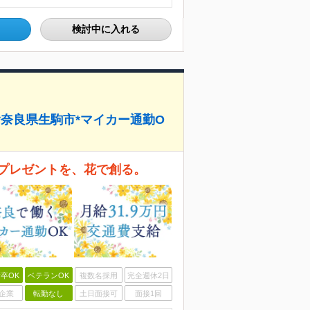
検討中に入れる
K*奈良県生駒市*マイカー通勤O
プレゼントを、花で創る。
卒OK
ベテランOK
複数名採用
完全週休2日
企業
転勤なし
土日面接可
面接1回