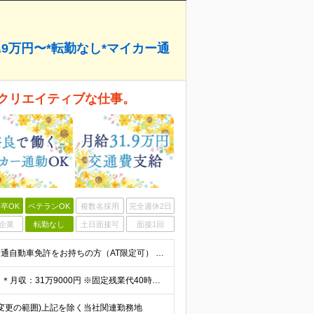
.9万円〜*転勤なし*マイカー通
クリエイティブな仕事。
卒OK
ベテランOK
複数名採用
完全週休2日
企業
転勤なし
土日面接可
面接1回
＜30代～40代が活躍しています！＞ ■未経験歓迎！ ■普通自動車免許をお持ちの方（AT限定可） ※学歴不問
＊年俸制（12分割）：382万8000円～+交通費別途支給 ＊月収：31万9000円 ※固定残業代40時間（6万9000円分）含みます ┗超過分は別途支給いたします ※試用期間3ヶ月（期間中の待遇に
 (変更の範囲)上記を除く当社関連勤務地