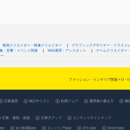
動画クリエイター・映像クリエイター
グラフィックデザイナー・イラスト
像・音響・イベント関連
Web運用・アシスタント
ゲームクリエイター
ナー
ファッション・インテリア関連 × U
応募履歴
検討中リスト
転職フェア
履歴書の書き方
職
応募・書類・面接
仕事力アップ
コンテンツサイトマップ
pe
女の転職type
エンジニアtype
20's type
Direct type