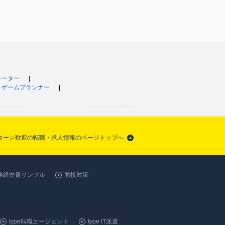
レーター
・ゲームプランナー
・Iターン歓迎の転職・求人情報のページトップへ
務経歴書サンプル
面接対策
type転職エージェント
type IT派遣