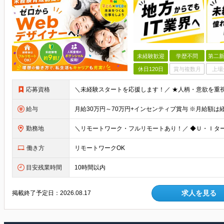
未経験歓迎
学歴不問
第二新
休日120日
賞与複数月
上場
応募資格
給与
勤務地
働き方
リモートワークOK
目安残業時間
10時間以内
求人を見る
掲載終了予定日：
2026.08.17