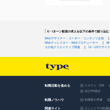
U・Iターン歓迎の求人を以下の条件で絞り込む
Webデザイナー・コーダー・コンテンツ企画
Webディレクター・Webプロデューサー
映
その他クリエイティブ関連
UI・UXデザイ
転職活動を進める
スカウト・DM
自己PR例文
転職ノウハウ
転職前の準備
関連サイト
エンジニアの転職ty