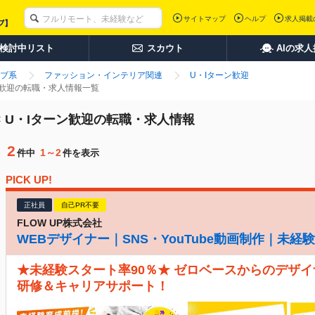
サイトマップ
ヘルプ
求人掲載
検討中リスト
スカウト
AIの求
ブ系
ファッション・インテリア関連
U・Iターン歓迎
ン歓迎の転職・求人情報一覧
 U・Iターン歓迎の転職・求人情報
2
1～2
件中
件を表示
PICK UP!
正社員
自己PR不要
FLOW UP株式会社
WEBデザイナー｜SNS・YouTube動画制作｜未
★未経験スタート率90％★ ゼロベースからのデザイ
研修＆キャリアサポート！