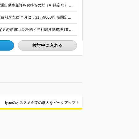
＜30代～40代が活躍しています！＞ ■未経験歓迎！ ■普通自動車免許をお持ちの方（AT限定可） ※学歴不問
【正社員】 ＊年俸制（12分割）：382万8000円～+交通費別途支給 ＊月収：31万9000円 ※固定残業代40時間（6万9000円分）含みます ┗超過分は別途支給いたします ※試用期間3ヶ月（期
＜マイカー通勤も可能！＞ 奈良県生駒市小明町446-1 (変更の範囲)上記を除く当社関連勤務地 (変更の範囲)仕事内容欄に記載の業務を除く当社業務全般
検討中に入れる
typeのオススメ企業の求人をピックアップ！