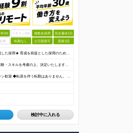
卒OK
ベテランOK
複数名採用
完全週休2日
企業
転勤なし
土日面接可
面接1回
＼未経験スタートを応援します！／ ★人柄・意欲を重視した採用★ 育成を前提とした採用のため、 「PCに触ったことがほとんどない…」という方の挑戦も歓迎！ ＜例えば…＞ ●やりたいことはあるけど、ス
月給30万円～70万円+インセンティブ賞与 ※月給額は経験・スキルを考慮の上、決定いたします。 【インセンティブについて】 自社サービスを提案し、サービス化した場合、一部の利益をインセンティブとして
＼リモートワーク・フルリモートあり！／ ◆Ｕ・Ｉターン歓迎 ◆転居を伴う転勤はありません。 ◆配属先はお住まいや希望を考慮し決定します。 ◆マイカー通勤OK（駐車場あり／プロジェクトによる） 【本
検討中に入れる