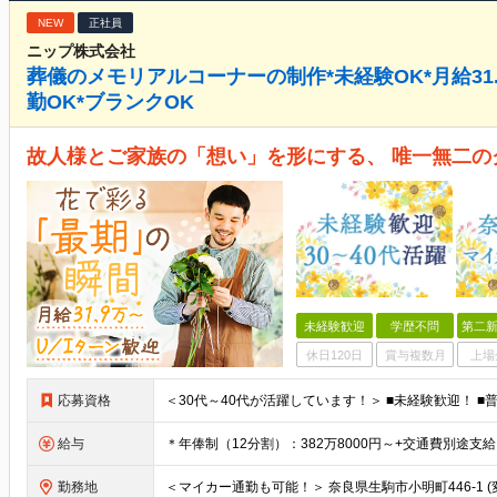
NEW
正社員
ニップ株式会社
葬儀のメモリアルコーナーの制作*未経験OK*月給31
勤OK*ブランクOK
故人様とご家族の「想い」を形にする、 唯一無二の
未経験歓迎
学歴不問
第二新
休日120日
賞与複数月
上場
応募資格
給与
勤務地
＜マイカー通勤も可能！＞ 奈良県生駒市小明町446-1