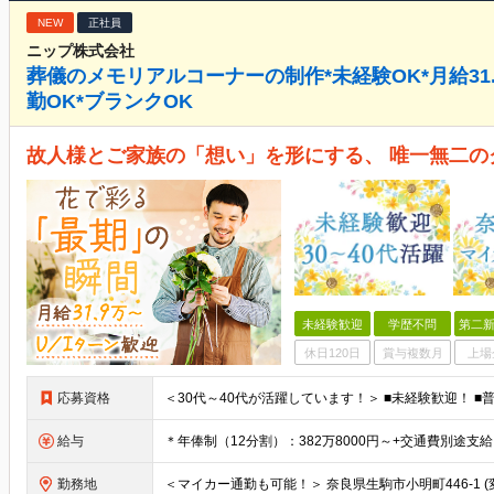
NEW
正社員
ニップ株式会社
葬儀のメモリアルコーナーの制作*未経験OK*月給31
勤OK*ブランクOK
故人様とご家族の「想い」を形にする、 唯一無二の
未経験歓迎
学歴不問
第二新
休日120日
賞与複数月
上場
応募資格
給与
勤務地
＜マイカー通勤も可能！＞ 奈良県生駒市小明町446-1