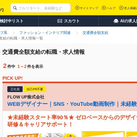
サイトマップ
ヘルプ
求人掲載
検討中リスト
スカウト
AIの求
ブ系
ファッション・インテリア関連
交通費全額支給
額支給の転職・求人情報一覧
× 交通費全額支給の転職・求人情報
2
1～2
件中
件を表示
PICK UP!
正社員
自己PR不要
FLOW UP株式会社
WEBデザイナー｜SNS・YouTube動画制作｜未
★未経験スタート率90％★ ゼロベースからのデザイ
研修＆キャリアサポート！