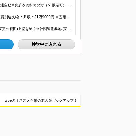
＜30代～40代が活躍しています！＞ ■未経験歓迎！ ■普通自動車免許をお持ちの方（AT限定可） ※学歴不問
【正社員】 ＊年俸制（12分割）：382万8000円～+交通費別途支給 ＊月収：31万9000円 ※固定残業代40時間（6万9000円分）含みます ┗超過分は別途支給いたします ※試用期間3ヶ月（期
＜マイカー通勤も可能！＞ 奈良県生駒市小明町446-1 (変更の範囲)上記を除く当社関連勤務地 (変更の範囲)仕事内容欄に記載の業務を除く当社業務全般
検討中に入れる
typeのオススメ企業の求人をピックアップ！