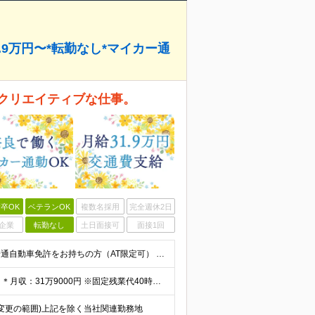
.9万円〜*転勤なし*マイカー通
クリエイティブな仕事。
卒OK
ベテランOK
複数名採用
完全週休2日
企業
転勤なし
土日面接可
面接1回
＜30代～40代が活躍しています！＞ ■未経験歓迎！ ■普通自動車免許をお持ちの方（AT限定可） ※学歴不問
＊年俸制（12分割）：382万8000円～+交通費別途支給 ＊月収：31万9000円 ※固定残業代40時間（6万9000円分）含みます ┗超過分は別途支給いたします ※試用期間3ヶ月（期間中の待遇に
 (変更の範囲)上記を除く当社関連勤務地