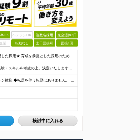
卒OK
ベテランOK
複数名採用
完全週休2日
企業
転勤なし
土日面接可
面接1回
＼未経験スタートを応援します！／ ★人柄・意欲を重視した採用★ 育成を前提とした採用のため、 「PCに触ったことがほとんどない…」という方の挑戦も歓迎！ ＜例えば…＞ ●やりたいことはあるけど、ス
月給30万円～70万円+インセンティブ賞与 ※月給額は経験・スキルを考慮の上、決定いたします。 【インセンティブについて】 自社サービスを提案し、サービス化した場合、一部の利益をインセンティブとして
＼リモートワーク・フルリモートあり！／ ◆Ｕ・Ｉターン歓迎 ◆転居を伴う転勤はありません。 ◆配属先はお住まいや希望を考慮し決定します。 ◆マイカー通勤OK（駐車場あり／プロジェクトによる） 【本
検討中に入れる