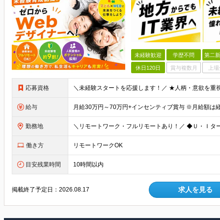
未経験歓迎
学歴不問
第二新
休日120日
賞与複数月
上場
応募資格
給与
勤務地
働き方
リモートワークOK
目安残業時間
10時間以内
求人を見る
掲載終了予定日：
2026.08.17