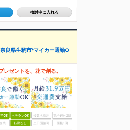
検討中に入れる
K*奈良県生駒市*マイカー通勤O
プレゼントを、花で創る。
卒OK
ベテランOK
複数名採用
完全週休2日
企業
転勤なし
土日面接可
面接1回