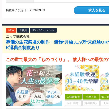
求人を見る
掲載終了予定日：
2026.09.03
NEW
正社員
アルバイト・パート
ニップ株式会社
葬儀の生花祭壇の制作・装飾*月給31.9万*未経験O
K退職金制度あり
この世で最大の「ものづくり」。 故人様への最後の
未経験歓迎
学歴不問
第二新
休日120日
賞与複数月
上場