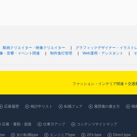
動画クリエイター・映像クリエイター
グラフィックデザイナー・イラスト
像・音響・イベント関連
制作進行管理
Web運用・アシスタント
ファッション・インテリア関連 × 交
応募履歴
検討中リスト
転職フェア
履歴書の書き方
職
応募・書類・面接
仕事力アップ
コンテンツサイトマップ
pe
女の転職type
エンジニアtype
20's type
Direct type