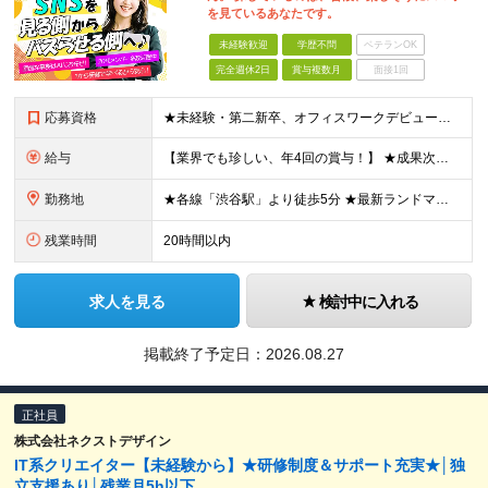
を見ているあなたです。
未経験歓迎
学歴不問
ベテランOK
完全週休2日
賞与複数月
面接1回
応募資格
★未経験・第二新卒、オフィスワークデビュー大歓迎 ★平均年齢は28.6歳！ ★20代の若手メンバーが中心になって活躍している職場です！ ●学歴不問 ※35歳以下の方（若年層の長期キャリア形成） ★こ
給与
【業界でも珍しい、年4回の賞与！】 ★成果次第でスピード昇給可 →20代で年収700万〜900万超も！ ■未経験：月給26〜30万円＋賞与年4回（業績による）＋各種手当 ※経験・スキルを考慮して決定
勤務地
★各線「渋谷駅」より徒歩5分 ★最新ランドマークオフィスです！ ★転勤はありません 【本社】 東京都渋谷区道玄坂2-25-12 道玄坂通 dogenzaka-dori 5階 ※(変更の範囲)上記を除
残業時間
20時間以内
求人を見る
検討中に入れる
掲載終了予定日：
2026.08.27
正社員
株式会社ネクストデザイン
IT系クリエイター【未経験から】★研修制度＆サポート充実★│独
立支援あり│残業月5h以下