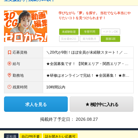
学びながら「夢」を探す。 当社でなら本当にや
りたいコトを見つけられます！
未経験歓迎
学歴不問
ベテランOK
完全週休2日
賞与複数月
面接1回
応募資格
＼20代が9割！ほぼ全員が未経験スタート！／ ★未経験歓迎 ★学歴不問 ★第二新卒歓迎 ★ブランクOK 特別な知識や経験は一切不問です。 「やってみたい」という意欲を重視し、選考を行います。 ■こ
給与
★全国募集です！ 【関東エリア・関西エリア・東海エリア】 ■月給22万円～30万円＋各種手当 ※上記には、固定残業代が含まれます └関東エリア：月9時間分（月1万3808円～） └関西エリア：月15
勤務地
★研修はオンラインで完結！ ★全国募集！ ★本配属後はリモート可能な案件もあり！ 下記いずれかでの勤務になります ◎本社 ◎各事業所 ◎全国の各プロジェクト先 【東京本社】 東京都台東区上野7丁目
残業時間
10時間以内
求人を見る
検討中に入れる
掲載終了予定日：
2026.08.27
正社員
自己PR不要
話を聞きたい応募可