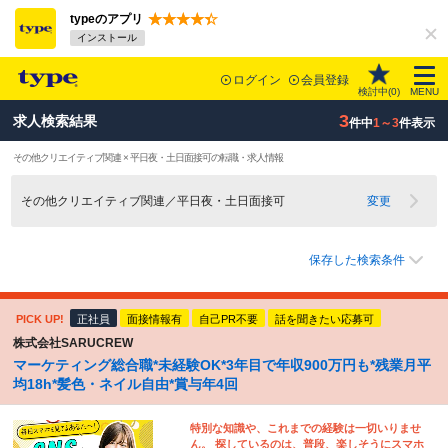
typeのアプリ
インストール
ログイン
会員登録
検討中(
0
)
MENU
3
求人検索結果
件中
1～3
件表示
その他クリエイティブ関連 × 平日夜・土日面接可の転職・求人情報
その他クリエイティブ関連／平日夜・土日面接可
変更
保存した検索条件
PICK UP!
正社員
面接情報有
自己PR不要
話を聞きたい応募可
株式会社SARUCREW
マーケティング総合職*未経験OK*3年目で年収900万円も*残業月平
均18h*髪色・ネイル自由*賞与年4回
特別な知識や、これまでの経験は一切いりませ
ん。 探しているのは、普段、楽しそうにスマホ