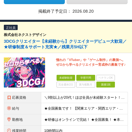
掲載終了予定日：
2026.08.20
正社員
株式会社ネクストデザイン
3DCGクリエイター【未経験から】クリエイターデビュー大歓迎／
★研修制度＆サポート充実★／残業月5H以下
憧れの「VTuber」や「ゲーム制作」の裏側へ。
ゼロから学べるクリエイター育成枠の募集です♪
未経験歓迎
学歴不問
ベテランOK
完全週休2日
賞与複数月
面接1回
応募資格
＼9割以上が20代！ほぼ全員が未経験スタート！／ ★未経験歓迎 ★学歴不問 ★第二新卒歓迎 ★ブランクOK 特別な知識や経験は一切不問です。 「やってみたい」という意欲を重視し、選考を行います。
給与
★全国募集です！ 【関東エリア・関西エリア・東海エリア】 ■月給22万円～30万円＋各種手当 ※上記には、固定残業代が含まれます └関東エリア：月9時間分（月1万3808円～） └関西エリア：月15
勤務地
★研修はオンラインで完結！ ★全国募集！ ★本配属後はリモート可能な案件もあり！ 下記いずれかでの勤務になります ◎本社 ◎各事業所 ◎全国の各プロジェクト先 【東京本社】 東京都台東区上野7丁目
残業時間
10時間以内