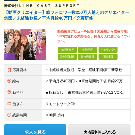
株式会社ＬＩＮＥ ＣＡＳＴ ＳＵＰＰＯＲＴ
【動画クリエイター】総フォロワー数250万人越えのクリエイター
集団／未経験歓迎／平均月給40万円／充実研修
動画編集デビューを応援！未経験から成長可能♪
SNSに憧れる気持ちを、何百万人に届けるノウハ
ウへ。
未経験歓迎
学歴不問
ベテランOK
完全週休2日
賞与複数月
面接1回
応募資格
＊未経験者大歓迎！学歴・経験不問/第二新卒歓迎/約1年間の充実研修/WEB面接可能＊ ▼未経験歓迎＆完全ポテンシャル採用！▼ 基礎のキソから学べる研修があるので経験は一切不問！ 面接では「あなたの
給与
＜平均月収40万円＞ ■研修期間終了後 月給27万円～80万円＋賞与1回＋各種手当＋インセンティブ ※試用期間中は月給22万円～（スキル経験によって変動あり）となります。 その後は実力により給与が
勤務地
★転勤なし！ 東京都台東区東上野3-37-12 VORT上野plus 7F ※その他、1都3県を中心としたプロジェクト先 ※(変更の範囲)上記を除く当社関連勤務地
働き方
リモートワークOK
残業時間
10時間以内
求人を見る
検討中に入れる