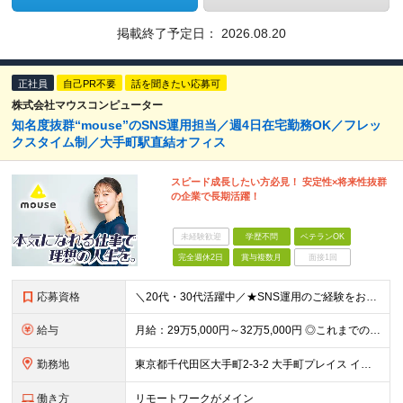
掲載終了予定日：
2026.08.20
正社員
自己PR不要
話を聞きたい応募可
株式会社マウスコンピューター
知名度抜群“mouse”のSNS運用担当／週4日在宅勤務OK／フレッ
クスタイム制／大手町駅直結オフィス
スピード成長したい方必見！ 安定性×将来性抜群
の企業で長期活躍！
未経験歓迎
学歴不問
ベテランOK
完全週休2日
賞与複数月
面接1回
応募資格
＼20代・30代活躍中／★SNS運用のご経験をお持ちの方は必見！あなたの挑戦を当社は歓迎します！ 【必須条件】 ◎公式SNS（X、Instagram、TikTok、YouTubeなど）の運用経験があ
給与
月給：29万5,000円～32万5,000円 ◎これまでの経験と能力を考慮の上、決定します！ ☆明確な評価制度とキャリア形成 当社では個人の頑張りを反映する明確な評価制度を設けています。将来にわた
勤務地
東京都千代田区大手町2-3-2 大手町プレイス イーストタワー6階
働き方
リモートワークがメイン