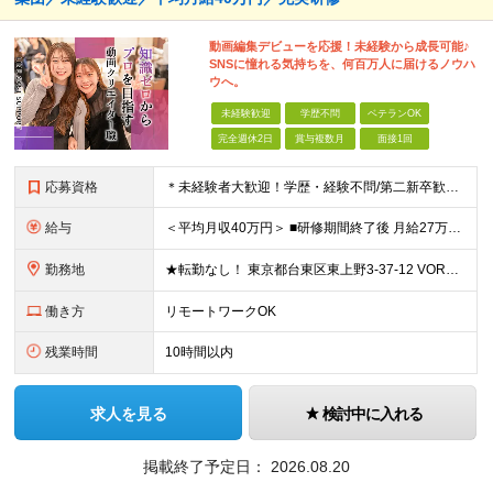
動画編集デビューを応援！未経験から成長可能♪
SNSに憧れる気持ちを、何百万人に届けるノウハ
ウへ。
未経験歓迎
学歴不問
ベテランOK
完全週休2日
賞与複数月
面接1回
応募資格
＊未経験者大歓迎！学歴・経験不問/第二新卒歓迎/約1年間の充実研修/WEB面接可能＊ ▼未経験歓迎＆完全ポテンシャル採用！▼ 基礎のキソから学べる研修があるので経験は一切不問！ 面接では「あなたの
給与
＜平均月収40万円＞ ■研修期間終了後 月給27万円～80万円＋賞与1回＋各種手当＋インセンティブ ※試用期間中は月給22万円～（スキル経験によって変動あり）となります。 その後は実力により給与が
勤務地
★転勤なし！ 東京都台東区東上野3-37-12 VORT上野plus 7F ※その他、1都3県を中心としたプロジェクト先 ※(変更の範囲)上記を除く当社関連勤務地
働き方
リモートワークOK
残業時間
10時間以内
求人を見る
検討中に入れる
掲載終了予定日：
2026.08.20