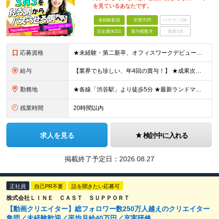
を見ているあなたです。
未経験歓迎
学歴不問
ベテランOK
完全週休2日
賞与複数月
面接1回
応募資格
★未経験・第二新卒、オフィスワークデビュー大歓迎 ★平均年齢は28.6歳！ ★20代の若手メンバーが中心になって活躍している職場です！ ●学歴不問 ※35歳以下の方（若年層の長期キャリア形成） ★こ
給与
【業界でも珍しい、年4回の賞与！】 ★成果次第でスピード昇給可 →20代で年収700万〜900万超も！ ■未経験：月給26〜30万円＋賞与年4回（業績による）＋各種手当 ※経験・スキルを考慮して決定
勤務地
★各線「渋谷駅」より徒歩5分 ★最新ランドマークオフィスです！ ★転勤はありません 【本社】 東京都渋谷区道玄坂2-25-12 道玄坂通 dogenzaka-dori 5階 ※(変更の範囲)上記を除
残業時間
20時間以内
求人を見る
検討中に入れる
掲載終了予定日：
2026.08.27
正社員
自己PR不要
話を聞きたい応募可
株式会社ＬＩＮＥ ＣＡＳＴ ＳＵＰＰＯＲＴ
【動画クリエイター】総フォロワー数250万人越えのクリエイター
集団／未経験歓迎／平均月給40万円／充実研修