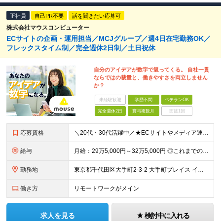
正社員
自己PR不要
話を聞きたい応募可
株式会社マウスコンピューター
ECサイトの企画・運用担当／MCJグループ／週4日在宅勤務OK／
フレックスタイム制／完全週休2日制／土日祝休
自分のアイデアが数字で返ってくる。 自社一貫
ならではの裁量と、働きやすさを両立しません
か？
未経験歓迎
学歴不問
ベテランOK
完全週休2日
賞与複数月
面接1回
応募資格
＼20代・30代活躍中／★ECサイトやメディア運用の経験を活かせる★柔軟な働き方を実現したい方歓迎 【必須条件】 ◎HTML／CSSの基本知識 ◎Webサイトの更新経験 ◎オウンドメディア記事の運用
給与
月給：29万5,000円～32万5,000円 ◎これまでの経験と能力を考慮の上、決定します！ ☆明確な評価制度とキャリア形成 当社では個人の頑張りを反映する明確な評価制度を設けています。将来にわた
勤務地
東京都千代田区大手町2-3-2 大手町プレイス イーストタワー6階
働き方
リモートワークがメイン
求人を見る
検討中に入れる