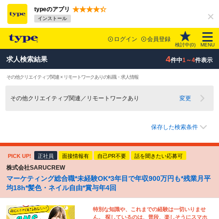
typeのアプリ
インストール
ログイン
会員登録
検討中(
0
)
MENU
4
求人検索結果
件中
1～4
件表示
その他クリエイティブ関連 × リモートワークありの転職・求人情報
その他クリエイティブ関連／リモートワークあり
変更
保存した検索条件
PICK UP!
正社員
面接情報有
自己PR不要
話を聞きたい応募可
株式会社SARUCREW
マーケティング総合職*未経験OK*3年目で年収900万円も*残業月平
均18h*髪色・ネイル自由*賞与年4回
特別な知識や、これまでの経験は一切いりませ
ん。 探しているのは、普段、楽しそうにスマホ