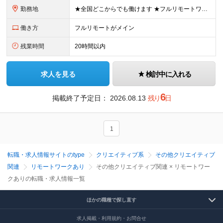
勤務地
★全国どこからでも働けます ★フルリモートワークが可能 ★希望に100％応じます！ ■所属は横浜本社となります。 神奈川県横浜市中区長者町2-6-3 テクノサイシング長者町ビル7F ※(変更の範囲)
働き方
フルリモートがメイン
残業時間
20時間以内
求人を見る
検討中に入れる
6
掲載終了予定日：
2026.08.13
残り
日
1
転職・求人情報サイトのtype
クリエイティブ系
その他クリエイティブ
関連
リモートワークあり
その他クリエイティブ関連 × リモートワー
クありの転職・求人情報一覧
ほかの職種で探し直す
求人掲載・利用規約・お問合せ