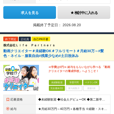
求人を見る
検討中に入れる
掲載終了予定日：
2026.08.20
終了間近
正社員
自己PR不要
株式会社Ｌｉｆｅ Ｐａｒｔｎｅｒｓ
動画クリエイター＃未経験OK＃フルリモート＃月給30万～#髪
色・ネイル・服装自由#残業少なめ#土日祝休み
≪学費は0円≫ 給与をもらいながら学べる 「動画
クリエイターの養成学校」へようこそ！
未経験歓迎
学歴不問
ベテランOK
完全週休2日
賞与複数月
面接1回
応募資格
◆未経験歓迎 ◆社会人デビューOK ◆第二新卒も歓迎 ◆学歴不問 ………………‥・*.+ 応募時に特別なスキルや経験は必要ありません。 正社員経験がない方も歓迎します！ +.*・‥……………… L
給与
★月給30万円～40万円＋各種手当 ※経験・スキルを考慮して金額を決定します ※上記月給は固定残業代（20時間分／3万2000円～）を含む ※超過分は別途支給します ★試用期間：7ヶ月間あり（待遇に