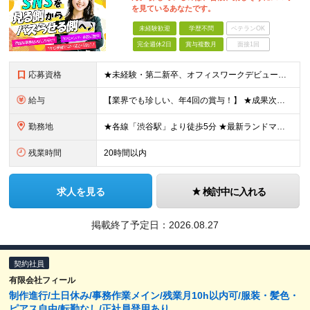
を見ているあなたです。
未経験歓迎
学歴不問
ベテランOK
完全週休2日
賞与複数月
面接1回
応募資格
★未経験・第二新卒、オフィスワークデビュー大歓迎 ★平均年齢は28.6歳！ ★20代の若手メンバーが中心になって活躍している職場です！ ●学歴不問 ※35歳以下の方（若年層の長期キャリア形成） ★こ
給与
【業界でも珍しい、年4回の賞与！】 ★成果次第でスピード昇給可 →20代で年収700万〜900万超も！ ■未経験：月給26〜30万円＋賞与年4回（業績による）＋各種手当 ※経験・スキルを考慮して決定
勤務地
★各線「渋谷駅」より徒歩5分 ★最新ランドマークオフィスです！ ★転勤はありません 【本社】 東京都渋谷区道玄坂2-25-12 道玄坂通 dogenzaka-dori 5階 ※(変更の範囲)上記を除
残業時間
20時間以内
求人を見る
検討中に入れる
掲載終了予定日：
2026.08.27
契約社員
有限会社フィール
制作進行/土日休み/事務作業メイン/残業月10h以内可/服装・髪色・
ピアス自由/転勤なし/正社員登用あり