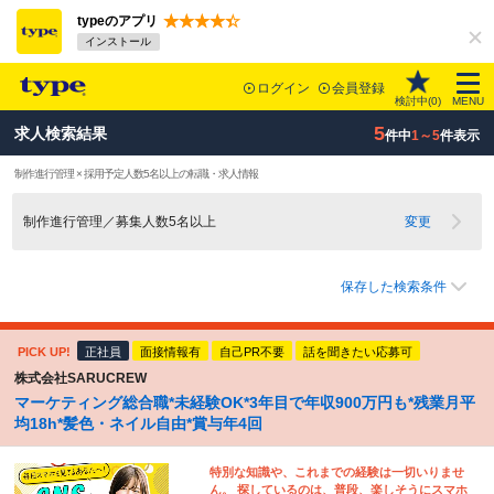
typeのアプリ
インストール
ログイン
会員登録
検討中(
0
)
MENU
5
求人検索結果
件中
1～5
件表示
制作進行管理 × 採用予定人数5名以上の転職・求人情報
制作進行管理／募集人数5名以上
変更
保存した検索条件
PICK UP!
正社員
面接情報有
自己PR不要
話を聞きたい応募可
株式会社SARUCREW
マーケティング総合職*未経験OK*3年目で年収900万円も*残業月平
均18h*髪色・ネイル自由*賞与年4回
特別な知識や、これまでの経験は一切いりませ
ん。 探しているのは、普段、楽しそうにスマホ