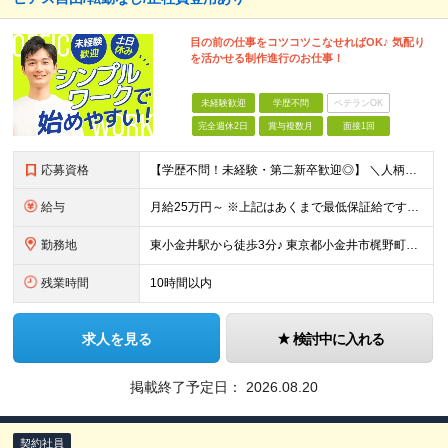
目の前の仕事をコツコツこなせればOK♪ 気配り
を活かせる制作進行のお仕事！
未経験歓迎
学歴不問
ベテランOK
完全週休2日
賞与複数月
面接1回
応募資格
【学歴不問！未経験・第二新卒歓迎◎】 ＼人柄重視のポテンシャル採用／ 20～30代が多数活躍中です！ ＼1つでも当てはまればぜひご応募を！／ □ 事務作業・デスクワークに興味がある方 □ チームで協
給与
月給25万円～ ※上記はあくまで最低保証給です。経験・スキル・年齢を考慮の上、決定します ※固定残業代（月26時間分・40200円～）を含みます ※超過分は別途支給します ※試用期間3か月（期間中は
勤務地
東小金井駅から徒歩3分♪ 東京都小金井市梶野町5丁目11-5 パピスプラザ401 (変更の範囲)上記を除く当社関連勤務地
残業時間
10時間以内
求人を見る
検討中に入れる
掲載終了予定日：
2026.08.20
契約社員