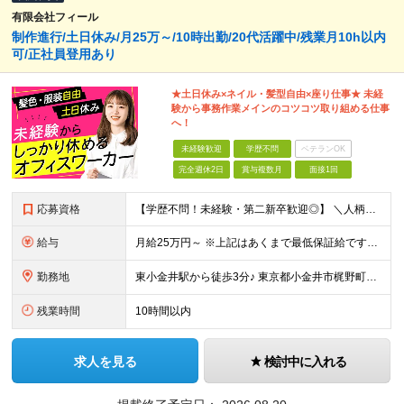
有限会社フィール
制作進行/土日休み/月25万～/10時出勤/20代活躍中/残業月10h以内
可/正社員登用あり
★土日休み×ネイル・髪型自由×座り仕事★ 未経
験から事務作業メインのコツコツ取り組める仕事
へ！
未経験歓迎
学歴不問
ベテランOK
完全週休2日
賞与複数月
面接1回
応募資格
【学歴不問！未経験・第二新卒歓迎◎】 ＼人柄重視のポテンシャル採用／ 20～30代が多数活躍中です！ ＼1つでも当てはまればぜひご応募を！／ □ 事務作業・デスクワークに興味がある方 □ チームで協
給与
月給25万円～ ※上記はあくまで最低保証給です。経験・スキル・年齢を考慮の上、決定します ※固定残業代（月26時間分・40200円～）を含みます ※超過分は別途支給します ※試用期間3か月（期間中は
勤務地
東小金井駅から徒歩3分♪ 東京都小金井市梶野町5丁目11-5 パピスプラザ401 (変更の範囲)上記を除く当社関連勤務地
残業時間
10時間以内
求人を見る
検討中に入れる