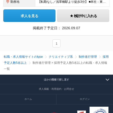
勤務地
【転勤なし／浅草橋駅より徒歩3分】 ■本社：東京都台東区浅草橋4-9-11 大黒ビル4F (変更の範囲)上記を除く当社関連勤務地
求人を見る
検討中に入れる
掲載終了予定日：
2026.09.07
1
転職・求人情報サイトのtype
クリエイティブ系
制作進行管理
採用
予定人数5名以上
制作進行管理 × 採用予定人数5名以上の転職・求人情報
一覧
ほかの職種で探し直す
求人掲載・利用規約・お問合せ
ホーム
ログイン