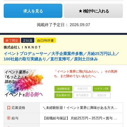
求人を見る
検討中に入れる
掲載終了予定日：
2026.09.07
終了間近
正社員
自己PR不要
株式会社ＬＩＮＫＮＯＴ
イベントプロデューサー／大手企業案件多数／月給25万円以上／
100社超の取引実績あり／直行直帰可／原則土日休み
「イベント業界に飛び込みたい。」 その気持
ち、まだ諦めてないあなたへ。
未経験歓迎
学歴不問
ベテランOK
完全週休2日
賞与複数月
面接1回
応募資格
＼未経験歓迎！イベント業界に興味がある方大歓迎／ ■基本的なPCスキル(Word・Excel・PowerPoint） ■大卒以上 ＼こんな方はぜひご応募ください／ ◎多彩なジャンルのイベント企画に携
給与
【前職給与保証】 月給25万円～35万円＋賞与 ★当社の採用の指針として あなたの経験に応じてしっかりと給与に還元していきます！ あなたの経歴や成果を面接の場でお聞かせください！ ※経験・スキルを