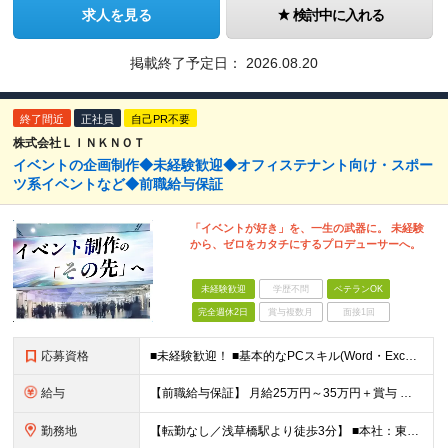
求人を見る
検討中に入れる
掲載終了予定日：
2026.08.20
終了間近
正社員
自己PR不要
株式会社ＬＩＮＫＮＯＴ
イベントの企画制作◆未経験歓迎◆オフィステナント向け・スポー
ツ系イベントなど◆前職給与保証
「イベントが好き」を、一生の武器に。 未経験
から、ゼロをカタチにするプロデューサーへ。
未経験歓迎
学歴不問
ベテランOK
完全週休2日
賞与複数月
面接1回
応募資格
■未経験歓迎！ ■基本的なPCスキル(Word・Excel・PowerPoint） ■大卒以上 ＼こんな方はぜひご応募ください／ ◎多彩なジャンルのイベント企画に携わりたい ◎裁量を持ってこれまでの
給与
【前職給与保証】 月給25万円～35万円＋賞与 ★当社の採用の指針として あなたの経験に応じてしっかりと給与に還元していきます！ あなたの経歴や成果を面接の場でお聞かせください！ ※経験・スキルを
勤務地
【転勤なし／浅草橋駅より徒歩3分】 ■本社：東京都台東区浅草橋4-9-11 大黒ビル4F (変更の範囲)上記を除く当社関連勤務地