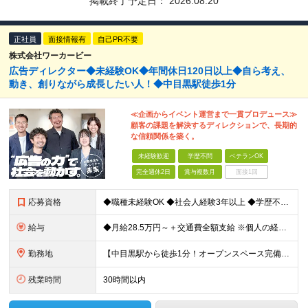
掲載終了予定日：
2026.08.20
正社員
面接情報有
自己PR不要
株式会社ワーカービー
広告ディレクター◆未経験OK◆年間休日120日以上◆自ら考え、
動き、創りながら成長したい人！◆中目黒駅徒歩1分
≪企画からイベント運営まで一貫プロデュース≫
顧客の課題を解決するディレクションで、長期的
な信頼関係を築く。
未経験歓迎
学歴不問
ベテランOK
完全週休2日
賞与複数月
面接1回
応募資格
◆職種未経験OK ◆社会人経験3年以上 ◆学歴不問 ～こんな方大歓迎～ ・ビジネス視点でデザインを考えられる方 ・複数案件を並行するマルチタスクが得意な方 ・自発的にコミュニケーションが取れる方 ・
給与
◆月給28.5万円～＋交通費全額支給 ※個人の経験や能力を考慮して、金額を決定します ※固定残業代45時間分（月72,000円～）を含む。超過分は別途支給 ※試用期間3ヵ月（社会保険（雇用保険、労働
勤務地
【中目黒駅から徒歩1分！オープンスペース完備｜フリーアドレス制】 ◆本社 東京都目黒区上目黒3-3-14 アサヒ電機朝日生命中目黒ビル8F ┕東急東横線／東京メトロ日比谷線「中目黒駅」から徒歩1分
残業時間
30時間以内