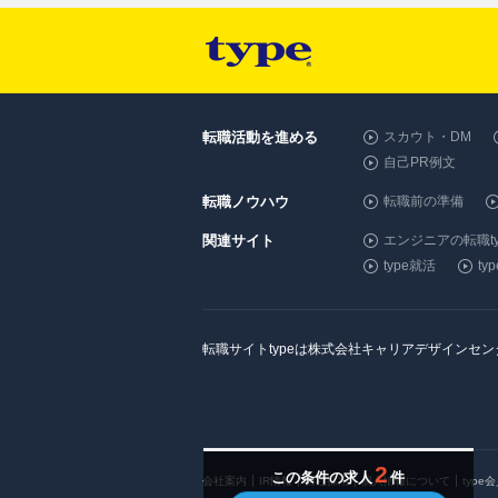
転職活動を進める
スカウト・DM
自己PR例文
転職ノウハウ
転職前の準備
関連サイト
エンジニアの転職ty
type就活
t
転職サイトtypeは株式会社キャリアデザインセ
2
この条件の求人
件
会社案内
IR情報
自社採用
個人情報について
type