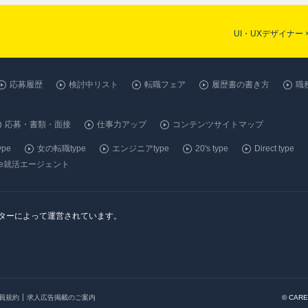
UI・UXデザイナー
応募履歴
検討中リスト
転職フェア
履歴書の書き方
職
応募・書類・面接
仕事力アップ
コンテンツサイトマップ
pe
女の転職type
エンジニアtype
20's type
Direct type
ype就活エージェント
ンターによって運営されています。
会員規約
求人広告掲載のご案内
© CARE