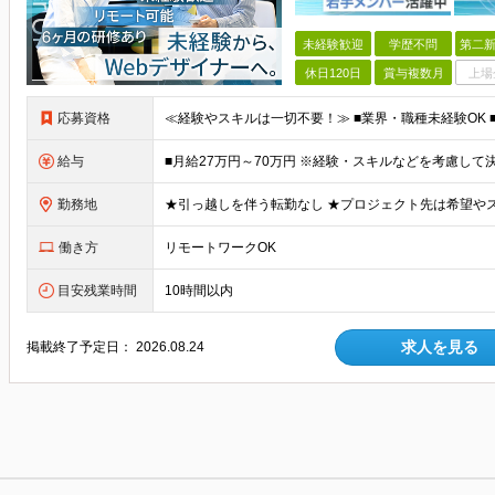
未経験歓迎
学歴不問
第二新
休日120日
賞与複数月
上場
応募資格
給与
勤務地
働き方
リモートワークOK
目安残業時間
10時間以内
求人を見る
掲載終了予定日：
2026.08.24