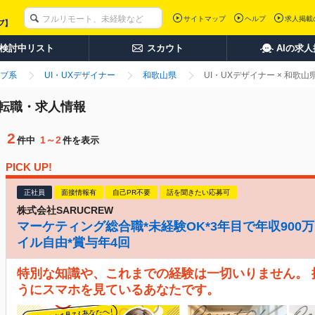
サイトマップ
ヘルプ
求人掲載
検討中リスト
スカウト
AIの求
ブ系
UI・UXデザイナー
和歌山県
UI・UXデザイナー × 和歌
の転職・求人情報
2
1～2
件中
件を表示
PICK UP!
正社員
面接情報有
自己PR不要
話を聞きたい応募可
株式会社SARUCREW
マーケティング総合職*未経験OK*3年目で年収900万
イル自由*賞与年4回
特別な知識や、これまでの経験は一切いりません。
うにスマホを見ているあなたです。