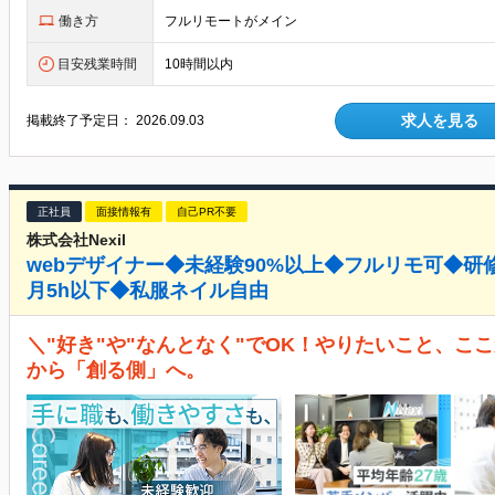
働き方
フルリモートがメイン
目安残業時間
10時間以内
求人を見る
掲載終了予定日：
2026.09.03
正社員
面接情報有
自己PR不要
株式会社Nexil
webデザイナー◆未経験90%以上◆フルリモ可◆研
月5h以下◆私服ネイル自由
＼"好き"や"なんとなく"でOK！やりたいこと、こ
から「創る側」へ。