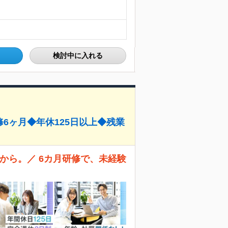
検討中に入れる
修6ヶ月◆年休125日以上◆残業
こから。／ 6カ月研修で、未経験