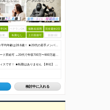
卒OK
ベテランOK
複数名採用
完全週休2日
企業
転勤なし
土日面接可
面接1回
★未経験・第二新卒、オフィスワークデビュー大歓迎 ★平均年齢は28.6歳！ ★20代の若手メンバーが中心になって活躍している職場です！ ●学歴不問 ※35歳以下の方（若年層の長期キャリア形成） ★こ
【業界でも珍しい、年4回の賞与！】 ★成果次第でスピード昇給可 →20代で年収700万〜900万超も！ ■未経験：月給26〜30万円＋賞与年4回（業績による）＋各種手当 ※経験・スキルを考慮して決定
★各線「渋谷駅」より徒歩5分 ★最新ランドマークオフィスです！ ★転勤はありません 【本社】 東京都渋谷区道玄坂2-25-12 道玄坂通 dogenzaka-dori 5階 ※(変更の範囲)上記を除
検討中に入れる