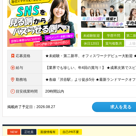
未経験歓迎
学歴不問
第二新
休日120日
賞与複数月
上場
応募資格
給与
勤務地
目安残業時間
20時間以内
求人を見る
掲載終了予定日：
2026.08.27
NEW
正社員
面接情報有
自己PR不要