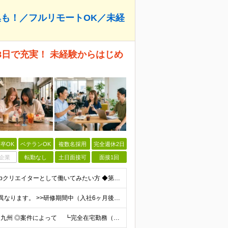
集も！／フルリモートOK／未経
28日で充実！ 未経験からはじめ
卒OK
ベテランOK
複数名採用
完全週休2日
企業
転勤なし
土日面接可
面接1回
＊学歴・経験不問！未経験者大歓迎＊ ◆未経験からWebクリエイターとして働いてみたい方 ◆第二新卒・ブランクのある方も大歓迎！ ★学歴・知識・経験は一切問いません！ ★面接は「ポートフォリオ」「実
月給25万円～50万円 研修期間中・試用期間中は給与が異なります。 >>研修期間中（入社6ヶ月後）の給与 一律：月給21万円～50万円 >>試用期間中（6ヶ月）の給与 関東：月給21万円～ 関西
★転勤なし★リモートあり★一都三県・名古屋・関西・九州 ◎案件によって ┗完全在宅勤務（フルリモート）も可能！ ┗希望に応じて幅広い働き方やプランが選べます！ ◆本社または一都三県 （東京都・