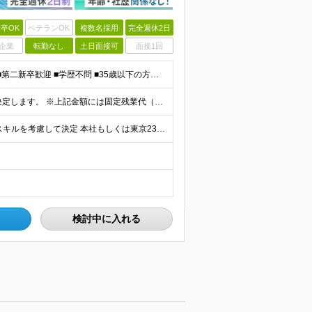
卒OK
ベテランOK
複数名採用
完全週休2日
企業
転勤なし
土日面接可
面接1回
≪経験やスキルは一切不要！≫ ■業界・職種未経験OK ■第二新卒歓迎 ■学歴不問 ■35歳以下の方（※若年層の長期キャリア形成を図るため） ＼こんな方は、Nexilにぴったりです／ □「やりたいこと
■月給27万円～70万円 ※経験・スキルなどを考慮して決定します。 ※上記金額には固定残業代（月15時間相当分／26,300円～73,500円）を含みます。 超過分は別途支給します。 ★最大200万
★引っ越しを伴う転勤なし ★プロジェクト先は希望やスキルを考慮して決定 本社もしくは東京23区を中心とした 神奈川・千葉・埼玉の各プロジェクト先の勤務となります。 【東京本社】 東京都渋谷区渋谷2
検討中に入れる