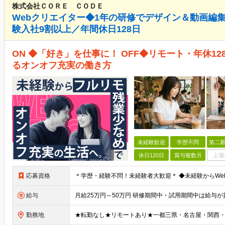
株式会社ＣＯＲＥ ＣＯＤＥ
Webクリエイター◆1年の研修でデザイン＆動画編
験入社9割以上／年間休日128日
ON ◆「好き」を仕事に！ OFF◆リモート・年休1
るオンオフ充実の働き方
未経験歓迎
学歴不問
第二新
休日120日
賞与複数月
上場
応募資格
給与
勤務地