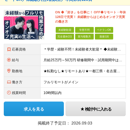
ON ◆「好き」を仕事に！ OFF◆リモート・年休
128日で充実！ 未経験からはじめるオンオフ充実
の働き方
未経験歓迎
学歴不問
ベテランOK
完全週休2日
賞与複数月
面接1回
応募資格
＊学歴・経験不問！未経験者大歓迎＊ ◆未経験からWebクリエイターとして働いてみたい方 ◆第二新卒・ブランクのある方も大歓迎！ ★学歴・知識・経験は一切問いません！ ★面接は「ポートフォリオ」「実
給与
月給25万円～50万円 研修期間中・試用期間中は給与が異なります。 >>研修期間中（入社6ヶ月後）の給与 一律：月給21万円～50万円 >>試用期間中（6ヶ月）の給与 関東：月給21万円～ 関西
勤務地
★転勤なし★リモートあり★一都三県・名古屋・関西・九州 ◎案件によって ┗完全在宅勤務（フルリモート）も可能！ ┗希望に応じて幅広い働き方やプランが選べます！ ◆本社または一都三県 （東京都・
働き方
フルリモートがメイン
残業時間
10時間以内
求人を見る
検討中に入れる
掲載終了予定日：
2026.09.03