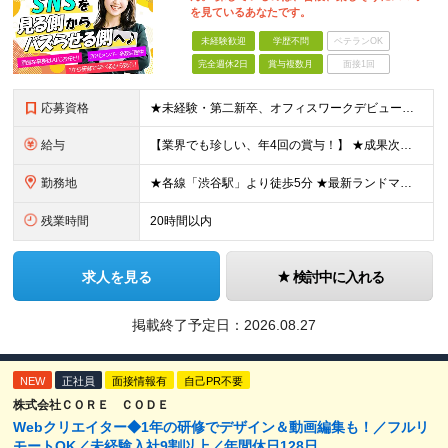
を見ているあなたです。
未経験歓迎
学歴不問
ベテランOK
完全週休2日
賞与複数月
面接1回
応募資格
★未経験・第二新卒、オフィスワークデビュー大歓迎 ★平均年齢は28.6歳！ ★20代の若手メンバーが中心になって活躍している職場です！ ●学歴不問 ※35歳以下の方（若年層の長期キャリア形成） ★こ
給与
【業界でも珍しい、年4回の賞与！】 ★成果次第でスピード昇給可 →20代で年収700万〜900万超も！ ■未経験：月給26〜30万円＋賞与年4回（業績による）＋各種手当 ※経験・スキルを考慮して決定
勤務地
★各線「渋谷駅」より徒歩5分 ★最新ランドマークオフィスです！ ★転勤はありません 【本社】 東京都渋谷区道玄坂2-25-12 道玄坂通 dogenzaka-dori 5階 ※(変更の範囲)上記を除
残業時間
20時間以内
求人を見る
検討中に入れる
掲載終了予定日：
2026.08.27
NEW
正社員
面接情報有
自己PR不要
株式会社ＣＯＲＥ ＣＯＤＥ
Webクリエイター◆1年の研修でデザイン＆動画編集も！／フルリ
モートOK／未経験入社9割以上／年間休日128日