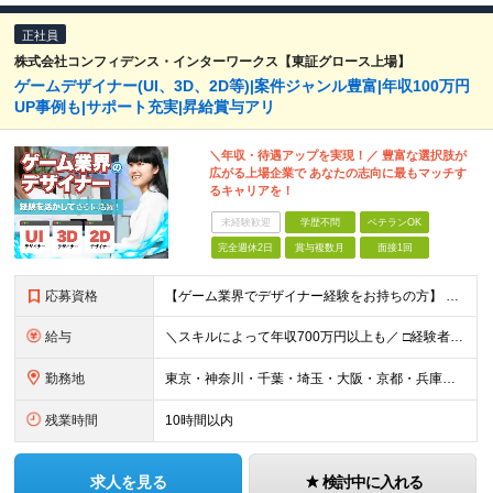
正社員
株式会社コンフィデンス・インターワークス【東証グロース上場】
ゲームデザイナー(UI、3D、2D等)|案件ジャンル豊富|年収100万円
UP事例も|サポート充実|昇給賞与アリ
＼年収・待遇アップを実現！／ 豊富な選択肢が
広がる上場企業で あなたの志向に最もマッチす
るキャリアを！
未経験歓迎
学歴不問
ベテランOK
完全週休2日
賞与複数月
面接1回
応募資格
【ゲーム業界でデザイナー経験をお持ちの方】 直近でゲーム業界を経験している方は面接確約。 ※PhotoshopやIllustratorを始めとしたデザインツールが使える方を想定しています。 ※UIデザ
給与
＼スキルによって年収700万円以上も／ □経験者 月給23万円～70万円+残業代+賞与 □未経験者 月給21万円以上+残業代+賞与 ※経験・スキル・年齢などを考慮の上、当社規定により決定(詳細は
勤務地
東京・神奈川・千葉・埼玉・大阪・京都・兵庫・福岡のプロジェクト先 ※U・Iターン歓迎 ※リモートワーク可能な案件もあり ※勤務地は希望を考慮します！ ↓特に以下のエリアでプロジェクトが多数稼働中↓
残業時間
10時間以内
求人を見る
検討中に入れる