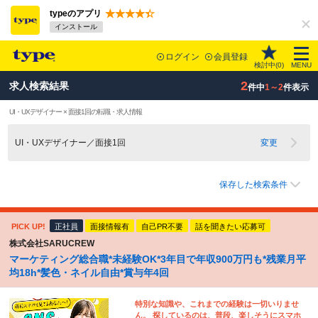
typeのアプリ
インストール
ログイン
会員登録
検討中(
0
)
MENU
2
求人検索結果
件中
1～2
件表示
UI・UXデザイナー × 面接1回の転職・求人情報
UI・UXデザイナー／面接1回
変更
保存した検索条件
PICK UP!
正社員
面接情報有
自己PR不要
話を聞きたい応募可
株式会社SARUCREW
マーケティング総合職*未経験OK*3年目で年収900万円も*残業月平
均18h*髪色・ネイル自由*賞与年4回
特別な知識や、これまでの経験は一切いりませ
ん。 探しているのは、普段、楽しそうにスマホ