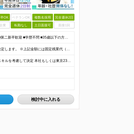
卒OK
ベテランOK
複数名採用
完全週休2日
企業
転勤なし
土日面接可
面接1回
≪経験やスキルは一切不要！≫ ■業界・職種未経験OK ■第二新卒歓迎 ■学歴不問 ■35歳以下の方（※若年層の長期キャリア形成を図るため） ＼こんな方は、Nexilにぴったりです／ □「やりたいこと
■月給27万円～70万円 ※経験・スキルなどを考慮して決定します。 ※上記金額には固定残業代（月15時間相当分／26,300円～73,500円）を含みます。 超過分は別途支給します。 ★最大200万
★引っ越しを伴う転勤なし ★プロジェクト先は希望やスキルを考慮して決定 本社もしくは東京23区を中心とした 神奈川・千葉・埼玉の各プロジェクト先の勤務となります。 【東京本社】 東京都渋谷区渋谷2
検討中に入れる