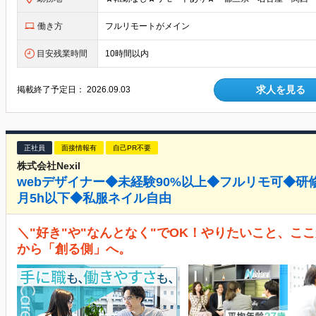
働き方
フルリモートがメイン
目安残業時間
10時間以内
求人を見る
掲載終了予定日：
2026.09.03
正社員
面接情報有
自己PR不要
株式会社Nexil
webデザイナー◆未経験90%以上◆フルリモ可◆研
月5h以下◆私服ネイル自由
＼"好き"や"なんとなく"でOK！やりたいこと、こ
から「創る側」へ。