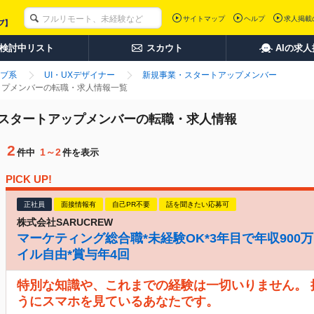
サイトマップ
ヘルプ
求人掲載
検討中リスト
スカウト
AIの求
ブ系
UI・UXデザイナー
新規事業・スタートアップメンバー
アップメンバーの転職・求人情報一覧
業・スタートアップメンバーの転職・求人情報
2
1～2
件中
件を表示
PICK UP!
正社員
面接情報有
自己PR不要
話を聞きたい応募可
株式会社SARUCREW
マーケティング総合職*未経験OK*3年目で年収900万
イル自由*賞与年4回
特別な知識や、これまでの経験は一切いりません。
うにスマホを見ているあなたです。