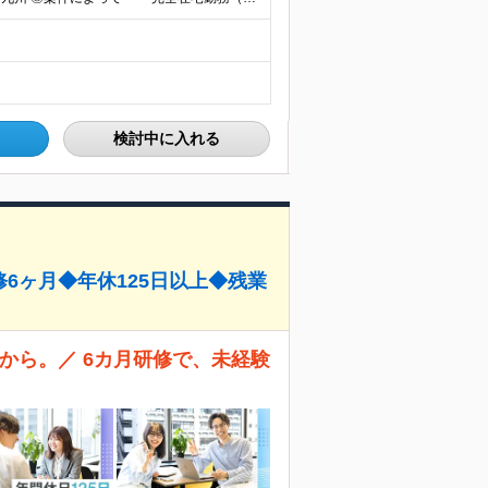
検討中に入れる
修6ヶ月◆年休125日以上◆残業
こから。／ 6カ月研修で、未経験