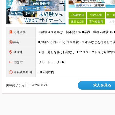
未経験歓迎
学歴不問
第二新
休日120日
賞与複数月
上場
応募資格
給与
勤務地
働き方
リモートワークOK
目安残業時間
10時間以内
求人を見る
掲載終了予定日：
2026.08.24