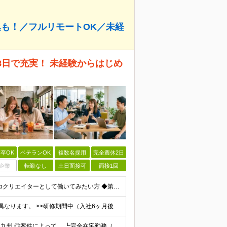
集も！／フルリモートOK／未経
28日で充実！ 未経験からはじめ
卒OK
ベテランOK
複数名採用
完全週休2日
企業
転勤なし
土日面接可
面接1回
＊学歴・経験不問！未経験者大歓迎＊ ◆未経験からWebクリエイターとして働いてみたい方 ◆第二新卒・ブランクのある方も大歓迎！ ★学歴・知識・経験は一切問いません！ ★面接は「ポートフォリオ」「実
月給25万円～50万円 研修期間中・試用期間中は給与が異なります。 >>研修期間中（入社6ヶ月後）の給与 一律：月給21万円～50万円 >>試用期間中（6ヶ月）の給与 関東：月給21万円～ 関西
★転勤なし★リモートあり★一都三県・名古屋・関西・九州 ◎案件によって ┗完全在宅勤務（フルリモート）も可能！ ┗希望に応じて幅広い働き方やプランが選べます！ ◆本社または一都三県 （東京都・