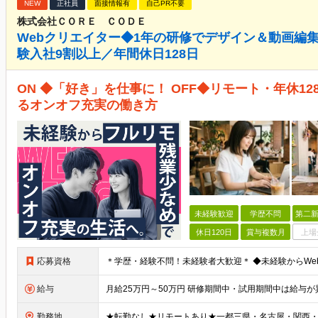
NEW
正社員
面接情報有
自己PR不要
株式会社ＣＯＲＥ ＣＯＤＥ
Webクリエイター◆1年の研修でデザイン＆動画編
験入社9割以上／年間休日128日
ON ◆「好き」を仕事に！ OFF◆リモート・年休1
るオンオフ充実の働き方
未経験歓迎
学歴不問
第二新
休日120日
賞与複数月
上場
応募資格
給与
勤務地