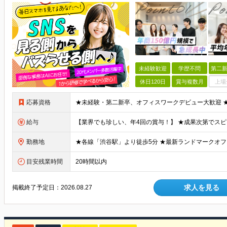
未経験歓迎
学歴不問
第二新
休日120日
賞与複数月
上場
応募資格
給与
勤務地
目安残業時間
20時間以内
求人を見る
掲載終了予定日：
2026.08.27