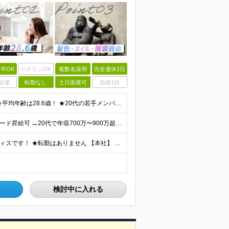
卒OK
ベテランOK
複数名採用
完全週休2日
企業
転勤なし
土日面接可
面接1回
★未経験・第二新卒、オフィスワークデビュー大歓迎 ★平均年齢は28.6歳！ ★20代の若手メンバーが中心になって活躍している職場です！ ●学歴不問 ※35歳以下の方（若年層の長期キャリア形成） ★こ
【業界でも珍しい、年4回の賞与！】 ★成果次第でスピード昇給可 →20代で年収700万〜900万超も！ ■未経験：月給26〜30万円＋賞与年4回（業績による）＋各種手当 ※経験・スキルを考慮して決定
★各線「渋谷駅」より徒歩5分 ★最新ランドマークオフィスです！ ★転勤はありません 【本社】 東京都渋谷区道玄坂2-25-12 道玄坂通 dogenzaka-dori 5階 ※(変更の範囲)上記を除
検討中に入れる