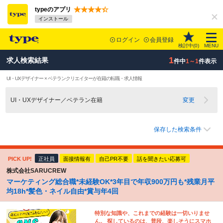
typeのアプリ
インストール
ログイン
会員登録
検討中(
0
)
MENU
1
求人検索結果
件中
1～1
件表示
UI・UXデザイナー × ベテランクリエイターが在籍の転職・求人情報
UI・UXデザイナー／ベテラン在籍
変更
保存した検索条件
PICK UP!
正社員
面接情報有
自己PR不要
話を聞きたい応募可
株式会社SARUCREW
マーケティング総合職*未経験OK*3年目で年収900万円も*残業月平
均18h*髪色・ネイル自由*賞与年4回
特別な知識や、これまでの経験は一切いりませ
ん。 探しているのは、普段、楽しそうにスマホ