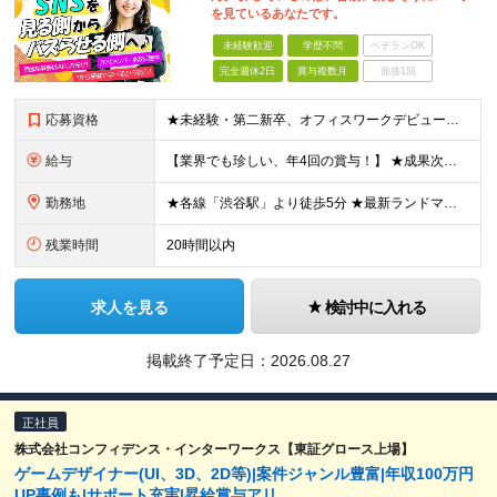
を見ているあなたです。
未経験歓迎
学歴不問
ベテランOK
完全週休2日
賞与複数月
面接1回
応募資格
★未経験・第二新卒、オフィスワークデビュー大歓迎 ★平均年齢は28.6歳！ ★20代の若手メンバーが中心になって活躍している職場です！ ●学歴不問 ※35歳以下の方（若年層の長期キャリア形成） ★こ
給与
【業界でも珍しい、年4回の賞与！】 ★成果次第でスピード昇給可 →20代で年収700万〜900万超も！ ■未経験：月給26〜30万円＋賞与年4回（業績による）＋各種手当 ※経験・スキルを考慮して決定
勤務地
★各線「渋谷駅」より徒歩5分 ★最新ランドマークオフィスです！ ★転勤はありません 【本社】 東京都渋谷区道玄坂2-25-12 道玄坂通 dogenzaka-dori 5階 ※(変更の範囲)上記を除
残業時間
20時間以内
求人を見る
検討中に入れる
掲載終了予定日：
2026.08.27
正社員
株式会社コンフィデンス・インターワークス【東証グロース上場】
ゲームデザイナー(UI、3D、2D等)|案件ジャンル豊富|年収100万円
UP事例も|サポート充実|昇給賞与アリ