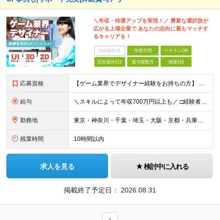
＼年収・待遇アップを実現！／ 豊富な選択肢が
広がる上場企業で あなたの志向に最もマッチす
るキャリアを！
未経験歓迎
学歴不問
ベテランOK
完全週休2日
賞与複数月
面接1回
応募資格
【ゲーム業界でデザイナー経験をお持ちの方】 直近でゲーム業界を経験している方は面接確約。 ※PhotoshopやIllustratorを始めとしたデザインツールが使える方を想定しています。 ※UIデザ
給与
＼スキルによって年収700万円以上も／ □経験者 月給23万円～70万円+残業代+賞与 □未経験者 月給21万円以上+残業代+賞与 ※経験・スキル・年齢などを考慮の上、当社規定により決定(詳細は
勤務地
東京・神奈川・千葉・埼玉・大阪・京都・兵庫・福岡のプロジェクト先 ※U・Iターン歓迎 ※リモートワーク可能な案件もあり ※勤務地は希望を考慮します！ ↓特に以下のエリアでプロジェクトが多数稼働中↓
残業時間
10時間以内
求人を見る
検討中に入れる
掲載終了予定日：
2026.08.31