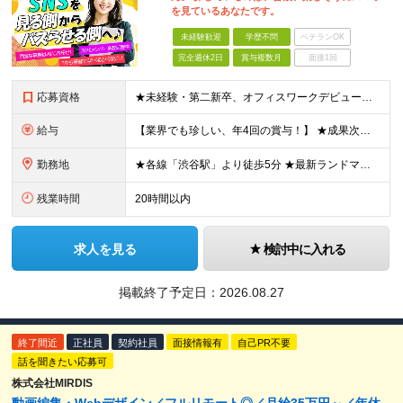
を見ているあなたです。
未経験歓迎
学歴不問
ベテランOK
完全週休2日
賞与複数月
面接1回
応募資格
★未経験・第二新卒、オフィスワークデビュー大歓迎 ★平均年齢は28.6歳！ ★20代の若手メンバーが中心になって活躍している職場です！ ●学歴不問 ※35歳以下の方（若年層の長期キャリア形成） ★こ
給与
【業界でも珍しい、年4回の賞与！】 ★成果次第でスピード昇給可 →20代で年収700万〜900万超も！ ■未経験：月給26〜30万円＋賞与年4回（業績による）＋各種手当 ※経験・スキルを考慮して決定
勤務地
★各線「渋谷駅」より徒歩5分 ★最新ランドマークオフィスです！ ★転勤はありません 【本社】 東京都渋谷区道玄坂2-25-12 道玄坂通 dogenzaka-dori 5階 ※(変更の範囲)上記を除
残業時間
20時間以内
求人を見る
検討中に入れる
掲載終了予定日：
2026.08.27
終了間近
正社員
契約社員
面接情報有
自己PR不要
話を聞きたい応募可
株式会社MIRDIS