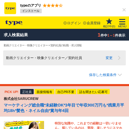
typeのアプリ
インストール
ログイン
会員登録
検討中(
0
)
MENU
1
求人検索結果
件中
1～1
件表示
動画クリエイター・映像クリエイター × 契約社員の転職・求人情報
動画クリエイター・映像クリエイター／契約社員
変更
保存した検索条件
PICK UP!
正社員
面接情報有
自己PR不要
話を聞きたい応募可
株式会社SARUCREW
マーケティング総合職*未経験OK*3年目で年収900万円も*残業月平
均18h*髪色・ネイル自由*賞与年4回
特別な知識や、これまでの経験は一切いりませ
ん。 探しているのは、普段、楽しそうにスマホ