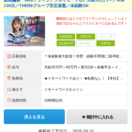
動画編集・Webデザイン／フルリモート◎／月給35万円～／年休
130日／THEREグループ安定基盤／未経験OK
最終的にはどうせフリーランスでしょ...？ いえ！
当社ではちゃんとクリエイターになれるんです！
未経験歓迎
学歴不問
ベテランOK
完全週休2日
賞与複数月
面接1回
応募資格
＊未経験者大歓迎！学歴・経験不問/第二新卒歓迎/6ヶ月の充実研修/WEB面接可能＊ ▼未経験歓迎＆完全ポテンシャル採用！▼ 基礎のキソから学べる研修があるので経験は一切不問！ 面接では「あなたの想
給与
月給35万円～60万円＋賞与1回＋各種手当＋インセンティブ ★Point：経験者の方は100％年収UPでの待遇提示も可能！ 【インセンティブについて】 プロジェクト報酬：PJ単価に応じて支給 ※
勤務地
★リモートワークあり！ ★転勤なし！ 【本社】東京都港区虎ノ門1-16-16 虎ノ門一丁目MGビル ∟虎ノ門駅から徒歩3分のピカピカのオフィス ※その他、1都3県を中心としたプロジェクト先 ※親会
働き方
リモートワークがメイン
残業時間
10時間以内
求人を見る
検討中に入れる
掲載終了予定日：
2026.09.10