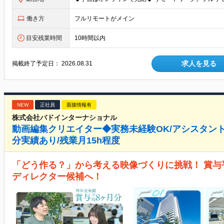
働き方
フルリモートがメイン
目安残業時間
10時間以内
求人を見る
掲載終了予定日：
2026.08.31
NEW
正社員
面接情報有
株式会社バドインターナショナル
動画編集クリエイター◆実務未経験OK/アシスタント
分実績あり/残業月15h程度
「どう作る？」から考える映像づくりに挑戦！ 賞与
ディレクター候補へ！