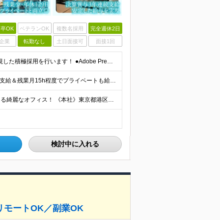
卒OK
ベテランOK
複数名採用
完全週休2日
企業
転勤なし
土日面接可
面接1回
☆実務未経験もOK！あなたの意欲と「これから」を重視した積極採用を行います！ ●Adobe Premiere ProおよびAfter Effectsの使用経験 ∟学校での学習や独学・趣味レベルでもOK
☆賞与昨年度平均8ヶ月分支給実績あり！ ☆残業代全額支給＆残業月15h程度でプライベートも給与も安定！ ☆賞与支給実績が充実しており、頑張りはしっかり還元されます！ 月給21万円～23万円＋残業代全額
☆「浜松町駅」「大門駅」より徒歩圏内！東京湾が見える綺麗なオフィス！ 《本社》東京都港区海岸1-11-1 ニューピア竹芝ノースタワー5階
検討中に入れる
モートOK／副業OK