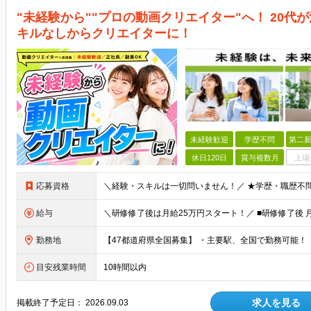
"未経験から""プロの動画クリエイター"へ！ 20
キルなしからクリエイターに！
未経験歓迎
学歴不問
第二新
休日120日
賞与複数月
上場
応募資格
給与
勤務地
目安残業時間
10時間以内
求人を見る
掲載終了予定日：
2026.09.03