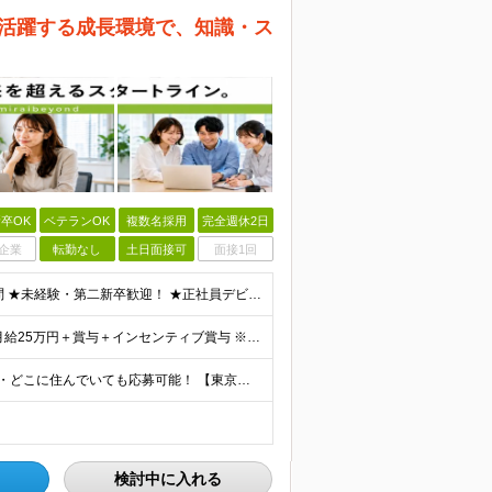
代が活躍する成長環境で、知識・ス
卒OK
ベテランOK
複数名採用
完全週休2日
企業
転勤なし
土日面接可
面接1回
＼経験・スキルは一切問いません！／ ★学歴・職歴不問 ★未経験・第二新卒歓迎！ ★正社員デビューも応援します！ 【こんな方にピッタリ！】 ✓ 動画やYouTube、TikTokを見るのが好きな方 ✓
＼研修修了後は月給25万円スタート！／ ■研修修了後 月給25万円＋賞与＋インセンティブ賞与 ※残業代は別途支給 ▽研修期間▽ 【未経験者】 ▶ 月給20万円～ 【固定残業代について】
【47都道府県全国募集】 ・主要駅、全国で勤務可能！ ・どこに住んでいても応募可能！ 【東京本社】 東京都品川区東品川5-9-2 在宅でコツコツ働きながら、長く安定して続けられます♪ 本社：〒1
検討中に入れる