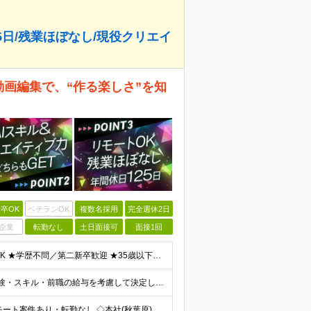
25日/残業ほぼなし/現役クリエイ
動画編集で、“作る楽しさ”を知
卒OK
ベテランOK
複数名採用
完全週休2日
企業
転勤なし
土日面接可
面接1回
＼ほぼ100％未経験スタート！20代活躍中／ ★未経験OK ★学歴不問／第二新卒歓迎 ★35歳以下の方（若年層の長期キャリア形成を図るため） ＜こんな方は大歓迎！＞ ・YouTubeやTikTokな
■月給25万円～＋賞与年2回＋各種手当 ※これまでの経験・スキル・前職の給与を考慮して決定します ※上記には、固定残業代（月20時間分／32,500円～）が含まれます ＜研修期間（7ヶ月～最大10ヶ
◆学習はオンラインで完結◆ リモートワーク／フルリモート案件あり・転勤なし ◇本社(秋葉原)または一都三県のクライアント先 ※勤務地につきましては、ご相談の上で配属 ＜本社＞ ◇東京都台東区台東1