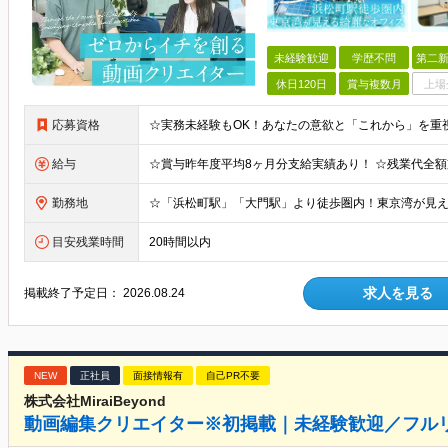
未経験歓迎
学歴不問
第二新
休日120日
賞与複数月
上場
応募資格
給与
勤務地
目安残業時間
20時間以内
求人を見る
掲載終了予定日：
2026.08.24
NEW
正社員
面接情報有
自己PR不要
株式会社MiraiBeyond
動画編集クリエイター※初掲載｜未経験歓迎／フルリ