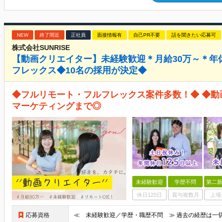
NEW
終了間近
正社員
面接情報有
自己PR不要
話を聞きたい応募可
株式会社SUNRISE
【動画クリエイター】未経験歓迎＊月給30万～＊年
フレックス◆10名の採用が決定◆
◆フルリモート・フルフレックス案件多数！◆ ◆動画
マーケティングまで◎
未経験歓迎
学歴不問
第二新
休日120日
賞与複数月
上場
応募資格