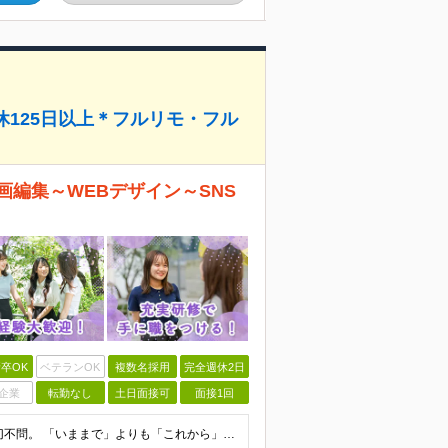
休125日以上＊フルリモ・フル
編集～WEBデザイン～SNS
卒OK
ベテランOK
複数名採用
完全週休2日
企業
転勤なし
土日面接可
面接1回
≪ 未経験歓迎／学歴・職歴不問 ≫ 過去の経歴は一切不問。 「いままで」よりも「これから」を 重視した採用を行っています！ ▼▼こんな想いがある方大歓迎▼▼ ・WEBデザインに興味がある！ ・自由な