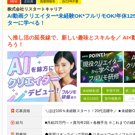
NEW
正社員
面接情報有
自己PR不要
株式会社リスタートキャリア
AI動画クリエイター*未経験OK*フルリモOK/年休1
ターに学べる！
＼推し活の延長線で、新しい趣味とスキルを／ AI×
ろう！
未経験歓迎
学歴不問
第二新
休日120日
賞与複数月
上場
応募資格
給与
勤務地