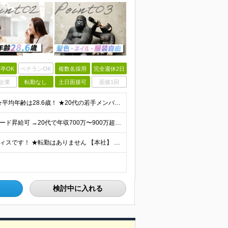
卒OK
ベテランOK
複数名採用
完全週休2日
企業
転勤なし
土日面接可
面接1回
★未経験・第二新卒、オフィスワークデビュー大歓迎 ★平均年齢は28.6歳！ ★20代の若手メンバーが中心になって活躍している職場です！ ●学歴不問 ※35歳以下の方（若年層の長期キャリア形成） ★こ
【業界でも珍しい、年4回の賞与！】 ★成果次第でスピード昇給可 →20代で年収700万〜900万超も！ ■未経験：月給26〜30万円＋賞与年4回（業績による）＋各種手当 ※経験・スキルを考慮して決定
★各線「渋谷駅」より徒歩5分 ★最新ランドマークオフィスです！ ★転勤はありません 【本社】 東京都渋谷区道玄坂2-25-12 道玄坂通 dogenzaka-dori 5階 ※(変更の範囲)上記を除
検討中に入れる