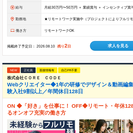
給与
勤務地
★リモートワーク実施中（プロジェクトによりフルリモ
働き方
リモートワークOK
2
求人を見る
掲載終了予定日：
2026.08.10
残り
日
NEW
正社員
面接情報有
自己PR不要
株式会社ＣＯＲＥ ＣＯＤＥ
Webクリエイター◆1年の研修でデザイン＆動画編
験入社9割以上／年間休日128日
ON ◆「好き」を仕事に！ OFF◆リモート・年休1
るオンオフ充実の働き方