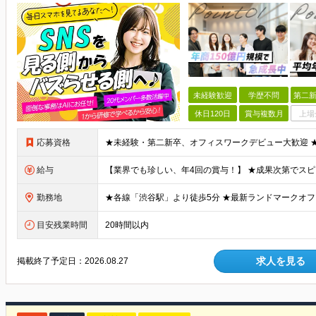
未経験歓迎
学歴不問
第二新
休日120日
賞与複数月
上場
応募資格
給与
勤務地
目安残業時間
20時間以内
求人を見る
掲載終了予定日：
2026.08.27