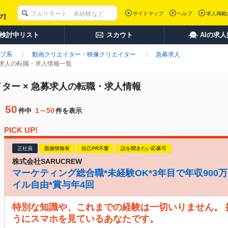
サイトマップ
ヘルプ
求人掲載
検討中リスト
スカウト
AIの求
ブ系
動画クリエイター・映像クリエイター
急募求人
募求人の転職・求人情報一覧
ター × 急募求人の転職・求人情報
50
1～50
件中
件を表示
PICK UP!
正社員
面接情報有
自己PR不要
話を聞きたい応募可
株式会社SARUCREW
マーケティング総合職*未経験OK*3年目で年収900万
イル自由*賞与年4回
特別な知識や、これまでの経験は一切いりません。
うにスマホを見ているあなたです。