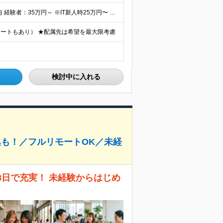
⽉給30万円〜50万円 ＋ 業績賞与 ＋ インセンティブ賞与 経験者：35万円～ ※IT新人時25万円〜 ※経験・スキルを考慮の上、決定します。 ※経験者は別途優遇！ ★試⽤期間：3ヶ⽉ ★学
ートもあり） ★配属先は希望を最⼤限考慮
検討中に入れる
集も！／フルリモートOK／未経
28日で充実！ 未経験からはじめ