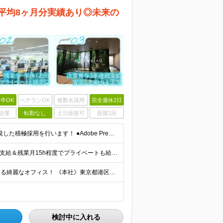
平均8ヶ月分実績あり◎未来の
卒OK
ベテランOK
複数名採用
完全週休2日
企業
転勤なし
土日面接可
面接1回
☆実務未経験もOK！あなたの意欲と「これから」を重視した積極採用を行います！ ●Adobe Premiere ProおよびAfter Effectsの使用経験 ∟学校での学習や独学・趣味レベルでもOK
☆賞与昨年度平均8ヶ月分支給実績あり！ ☆残業代全額支給＆残業月15h程度でプライベートも給与も安定！ ☆賞与支給実績が充実しており、頑張りはしっかり還元されます！ 月給21万円～23万円＋残業代全額
☆「浜松町駅」「大門駅」より徒歩圏内！東京湾が見える綺麗なオフィス！ 《本社》東京都港区海岸1-11-1 ニューピア竹芝ノースタワー5階
検討中に入れる