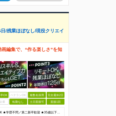
25日/残業ほぼなし/現役クリエイ
動画編集で、“作る楽しさ”を知
卒OK
ベテランOK
複数名採用
完全週休2日
企業
転勤なし
土日面接可
面接1回
＼ほぼ100％未経験スタート！20代活躍中／ ★未経験OK ★学歴不問／第二新卒歓迎 ★35歳以下の方（若年層の長期キャリア形成を図るため） ＜こんな方は大歓迎！＞ ・YouTubeやTikTokな