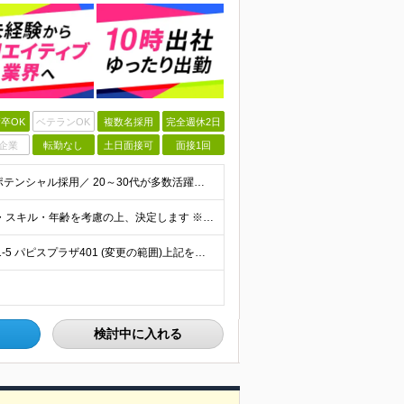
卒OK
ベテランOK
複数名採用
完全週休2日
企業
転勤なし
土日面接可
面接1回
【学歴不問！未経験・第二新卒歓迎◎】 ＼人柄重視のポテンシャル採用／ 20～30代が多数活躍中です！ ＼1つでも当てはまればぜひご応募を！／ □ 事務作業・デスクワークに興味がある方 □ チームで協
月給25万円～ ※上記はあくまで最低保証給です。経験・スキル・年齢を考慮の上、決定します ※固定残業代（月26時間分・40200円～）を含みます ※超過分は別途支給します ※試用期間3か月（期間中は
東小金井駅から徒歩3分♪ 東京都小金井市梶野町5丁目11-5 パピスプラザ401 (変更の範囲)上記を除く当社関連勤務地
検討中に入れる