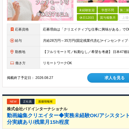
未経験歓迎
学歴不問
第二新
休日120日
賞与複数月
上場
応募資格
給与
勤務地
働き方
リモートワークOK
求人を見る
掲載終了予定日：
2026.08.27
NEW
正社員
面接情報有
株式会社バドインターナショナル
動画編集クリエイター◆実務未経験OK/アシスタント
分実績あり/残業月15h程度