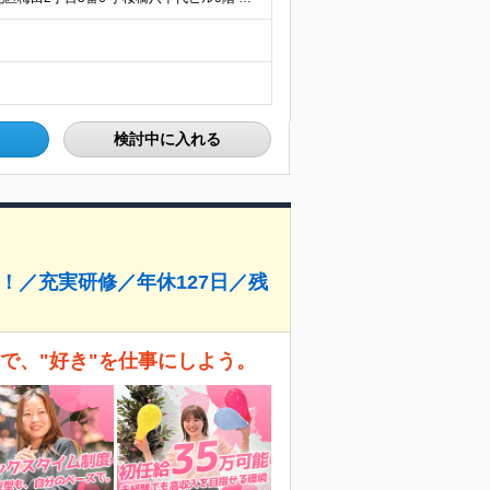
検討中に入れる
！／充実研修／年休127日／残
Iで、"好き"を仕事にしよう。