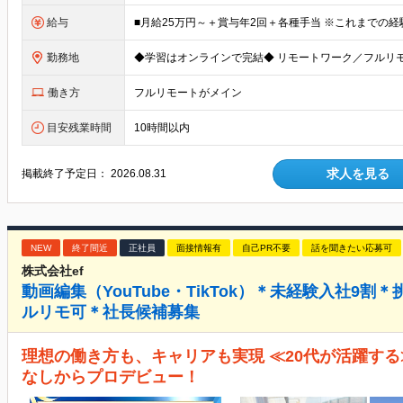
給与
勤務地
働き方
フルリモートがメイン
目安残業時間
10時間以内
求人を見る
掲載終了予定日：
2026.08.31
NEW
終了間近
正社員
面接情報有
自己PR不要
話を聞きたい応募可
株式会社ef
動画編集（YouTube・TikTok）＊未経験入社9割
ルリモ可＊社長候補募集
理想の働き方も、キャリアも実現 ≪20代が活躍する
なしからプロデビュー！