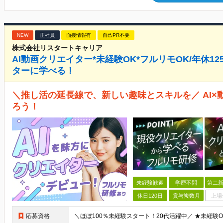
NEW
正社員
面接情報有
自己PR不要
株式会社リスタートキャリア
AI動画クリエイター*未経験OK*フルリモOK/年休1
ターに学べる！
＼推し活の延長線で、新しい趣味とスキルを／ AI×
ろう！
未経験歓迎
学歴不問
第二新
休日120日
賞与複数月
上場
応募資格