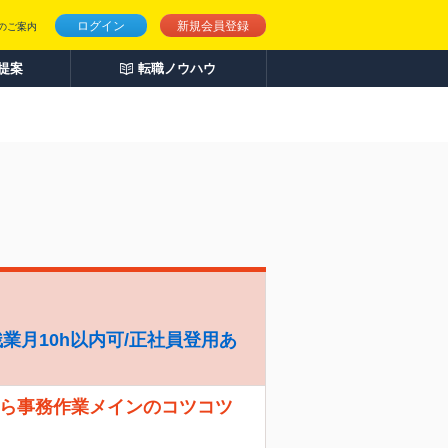
ログイン
新規会員登録
のご案内
人提案
転職ノウハウ
/残業月10h以内可/正社員登用あ
から事務作業メインのコツコツ