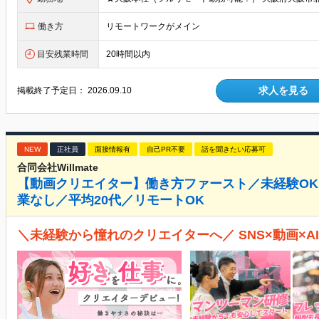
働き方
リモートワークがメイン
目安残業時間
20時間以内
求人を見る
掲載終了予定日：
2026.09.10
NEW
正社員
面接情報有
自己PR不要
話を聞きたい応募可
合同会社Willmate
【動画クリエイター】働き方ファースト／未経験OK
業なし／平均20代／リモートOK
＼未経験から憧れのクリエイターへ／ SNS×動画×A