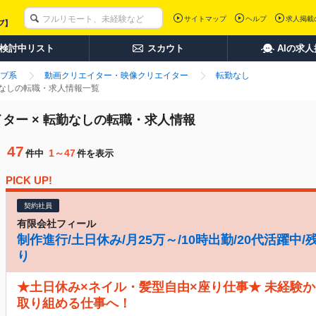
サイトマップ
ヘルプ
求人掲載
検討中リスト
スカウト
AIの求
ブ系
動画クリエイター・映像クリエイター
転勤なし
勤なしの転職・求人情報一覧
ター × 転勤なしの転職・求人情報
47
1～47
件中
件を表示
PICK UP!
契約社員
有限会社フィール
制作進行/土日休み/月25万～/10時出勤/20代活躍中
り
★土日休み×ネイル・髪型自由×座り仕事★ 未経験
取り組める仕事へ！