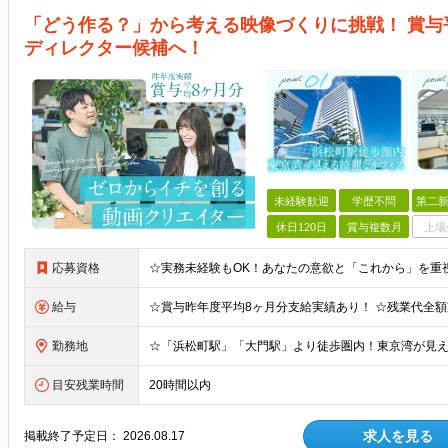
「どう作る？」から考える映像づくりに挑戦！ 賞与
ディレクター候補へ！
未経験歓迎
学歴不問
第二新
休日120日
賞与複数月
上場
応募資格
給与
勤務地
目安残業時間
20時間以内
求人を見る
掲載終了予定日：
2026.08.17