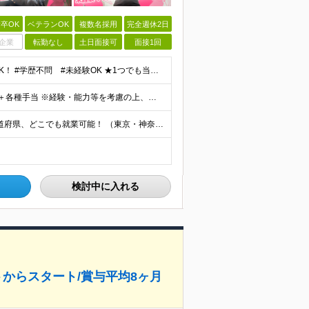
卒OK
ベテランOK
複数名採用
完全週休2日
企業
転勤なし
土日面接可
面接1回
応募理由は「クリエイティブな仕事に興味がある」でOK！ #学歴不問 #未経験OK ★1つでも当てはまれば、マッチング率高め★ □ SNSやYouTubeに興味がある方 □ アイデアを考えることが好き
月給28万円～35万円(固定残業代含む)+インセンティブ＋各種手当 ※経験・能力等を考慮の上、決定します。 ※残業はほとんどありませんが、発生した場合は時間外手当を100％支給します。 【固定残業
【フルリモート可／転勤なし／希望を考慮】 日本47都道府県、どこでも就業可能！ （東京・神奈川・埼玉・千葉・北海道・宮城・愛知・大阪・福岡・新潟など 各拠点近郊のプロジェクト先） 【Point】
検討中に入れる
からスタート/賞与平均8ヶ月