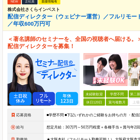
NEW
正社員
面接情報有
株式会社さくらインベスト
配信ディレクター（ウェビナー運営）／フルリモート
／年収600万円可
＜著名講師のセミナーを、全国の視聴者へ届ける。
配信ディレクターを募集！
未経験歓迎
学歴不問
第二新
休日120日
賞与複数月
上場
応募資格
給与
勤務地