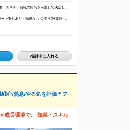
■月給25万円～＋賞与年2回＋各種手当 ※これまでの経験・スキル・前職の給与を考慮して決定します ※上記には、固定残業代（月20時間分／32,500円～）が含まれます ＜研修期間（7ヶ月～最大10ヶ
◆学習はオンラインで完結◆ リモートワーク／フルリモート案件あり・転勤なし ◇本社(秋葉原)または一都三県のクライアント先 ※勤務地につきましては、ご相談の上で配属 ＜本社＞ ◇東京都台東区台東1
検討中に入れる
＊挑戦心/熱意/やる気を評価＊フ
≫成長環境で、 知識・スキル