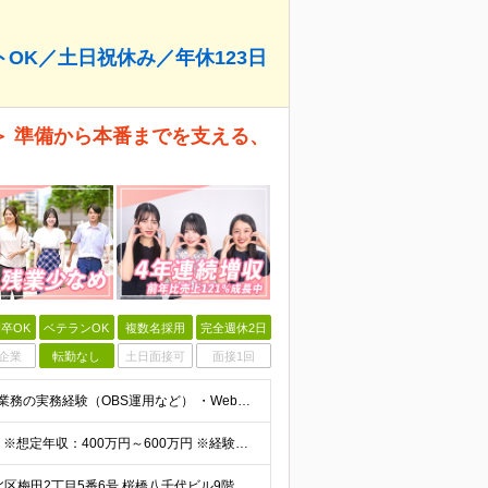
OK／土日祝休み／年休123日
＞ 準備から本番までを支える、
卒OK
ベテランOK
複数名採用
完全週休2日
企業
転勤なし
土日面接可
面接1回
■学歴不問 ■下記いずれかのご経験をお持ちの方 ・配信業務の実務経験（OBS運用など） ・Web番組、動画、TV、ウェビナー等のディレクション経験 ・何らかの企画運営経験をお持ちの方 （Premier
想定月給：30万円～50万円程度＋各種手当＋賞与年2回 ※想定年収：400万円～600万円 ※経験・能力等考慮の上、規定により優遇 ※上記月給には固定残業代を含みます。固定残業代は、時間外労働の有無に
★大阪本社（フルリモート勤務可能！） 大阪府大阪市北区梅田2丁目5番6号 桜橋八千代ビル9階 ★新オフィスへ移転予定！駅直結ビルです♪ （移転後の住所） 大阪府大阪市中央区安土町3丁目5-13 本町ガ